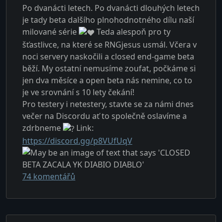
Po dvanácti letech. Po dvanácti dlouhých letech
je tady beta dalšího plnohodnotného dílu naší
milované série
Teda alespoň pro ty
šťastlivce, na které se RNGjesus usmál. Včera v
noci servery naskočili a closed end-game beta
běží. My ostatní nemusíme zoufat, počkáme si
jen dva měsíce a open beta nás nemine, co to
je ve srovnání s 10 lety čekání!
Pro testery i netestery, stavte se za námi dnes
večer na Discordu ať to společně oslavíme a
zdrbneme
Link:
https://discord.gg/p8VUfUqV
u textu s názvem Closed Beta Diabla 4 z
74 komentářů