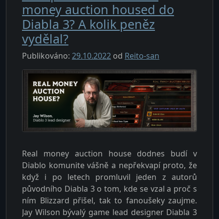
money auction housed do
Diabla 3? A kolik peněz
vydělal?
Publikováno:
29.10.2022
od
Reito-san
Real m
oney auction house dodnes budí v
Diablo komunite vášně a nepřekvapí proto, že
když i po letech promluvil jeden z autorů
původního Diabla 3 o tom, kde se vzal a proč s
ním Blizzard přišel, tak to fanoušeky zaujme.
Jay Wilson bývalý game lead designer Diabla 3