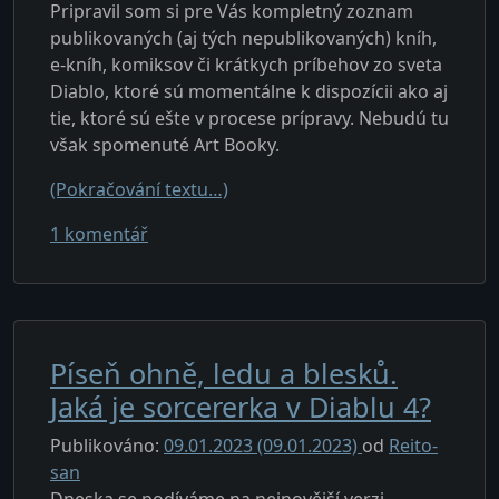
Pripravil som si pre Vás kompletný zoznam
publikovaných (aj tých nepublikovaných) kníh,
e-kníh, komiksov či krátkych príbehov zo sveta
Diablo, ktoré sú momentálne k dispozícii ako aj
tie, ktoré sú ešte v procese prípravy. Nebudú tu
však spomenuté Art Booky.
(Pokračování textu…)
u textu s názvem Knižní svět Diabla
1 komentář
Píseň ohně, ledu a blesků.
Jaká je sorcererka v Diablu 4?
Publikováno:
09.01.2023
(09.01.2023)
od
Reito-
san
Dneska se podíváme na nejnovější verzi