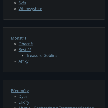
Svět
Whimsyshire
Monstra
Obecně
Bestiář
Treasure Goblins
Affixy
Předměty
Dyes
Elixíry
Mystic – Enchanting a Transmogrification