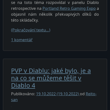
se na toto téma rozpovídal v panelu Diablo
retrospective na
Portland Retro Gaming Expo
a
objasnil nám několik překvapivých dílků do
této skládačky.
(Pokračování textu…)
u textu s názvem Proč přidal Blizzard rea
1 komentář
PVP v Diablu: jaké bylo, je a
na co se můžeme těšit v
Diablo 4
Publikováno:
19.10.2022
(19.10.2022)
od
Reito-
san