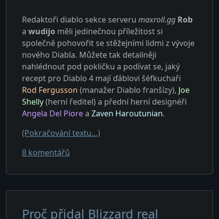
Redaktoři diablo sekce serveru
maxroll.gg
Rob
a
wudijo
měli jedinečnou příležitost si
společně pohovořit se stěžejními lidmi z vývoje
nového Diabla. Můžete tak detailněji
nahlédnout pod pokličku a podívat se, jaký
recept pro Diablo 4 mají ďáblovi šéfkuchaři
Rod Fergusson
(manažer Diablo franšízy),
Joe
Shelly
(herní ředitel) a přední herní designéři
Angela Del Piore
a
Zaven Haroutunian
.
(Pokračování textu…)
u textu s názvem Rozhovor s vývojáři Dia
8 komentářů
Proč přidal Blizzard real