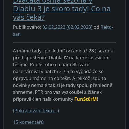
Diablu 3 je skoro tady! Co na
vás čeká?
Publikováno:
02.02.2023
(02.02.2023)
od
Reito-
san
A máme tady „poslední“ (v řadě už 28.) sezónu
před spuštěním Diabla IV na které se všichni
těšíme. Podle toho co nám Blizzard
naservíroval v patchi 2.7.5 to vypadá že se
opravdu máme na co těšit. A jelikož jsou to
novinky nemalé tak si je tady spolu přehledně
shrneme. PTR pro vás vyzkoušel a článek
připravil člen naší komunity
FunSt0rM
!
(Pokračování textu…)
u textu s názvem Dvacátá osmá sezóna v
15 komentářů