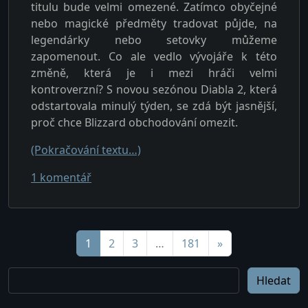
titulu bude velmi omezené. Zatímco obyčejné
nebo magické předměty tradovat půjde, na
legendárky nebo setovky můžeme
zapomenout. Co ale vedlo vývojáře k této
změně, která je i mezi hráči velmi
kontroverzní? S novou sezónou Diabla 2, která
odstartovala minulý týden, se zdá být jasnější,
proč chce Blizzard obchodování omezit.
(Pokračování textu…)
u textu s názvem Můžou Diablo 2 tradovac
1 komentář
Navigace pro příspěvky
1
2
3
…
181
»
Hledat
Hledat