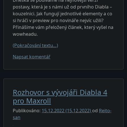
postavy, která je s námi už od prvního Diabla –
kouzelnici. Jak fungují jednotlivé elementy a co
si hráči v preview pro novináře nejvíc užili?
Přinášíme vám přeložený článek, který vyšel na
wowheadu.
(Pokračování textu…)
u textu s názvem Píseň ohně, ledu a 
Napsat komentář
Rozhovor s vývojáři Diabla 4
pro Maxroll
Publikováno:
15.12.2022
(15.12.2022)
od
Reito-
san