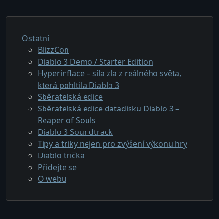
Ostatní
BlizzCon
Diablo 3 Demo / Starter Edition
Hyperinflace – síla zla z reálného světa,
která pohltila Diablo 3
Sběratelská edice
Sběratelská edice datadisku Diablo 3 –
Reaper of Souls
Diablo 3 Soundtrack
Tipy a triky nejen pro zvýšení výkonu hry
Diablo trička
Přidejte se
O webu