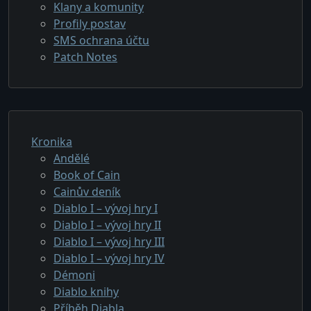
Klany a komunity
Profily postav
SMS ochrana účtu
Patch Notes
Kronika
Andělé
Book of Cain
Cainův deník
Diablo I – vývoj hry I
Diablo I – vývoj hry II
Diablo I – vývoj hry III
Diablo I – vývoj hry IV
Démoni
Diablo knihy
Příběh Diabla