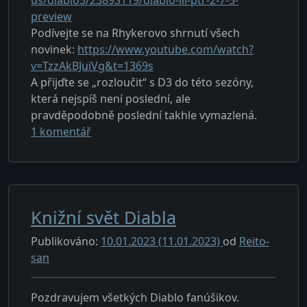
preview
Podívejte se na Rhykerovo shrnutí všech
novinek:
https://www.youtube.com/watch?
v=TzzAkBJuiVg&t=1369s
A přijďte se „rozloučit“ s D3 do této sezóny,
která nejspíš není poslední, ale
pravděpodobně poslední takhle vymazlená.
u textu s názvem Nová sezóna v D3 se blíž
1 komentář
Knižní svět Diabla
Publikováno:
10.01.2023
(11.01.2023)
od
Reito-
san
Pozdravujem všetkých Diablo fanúšikov.