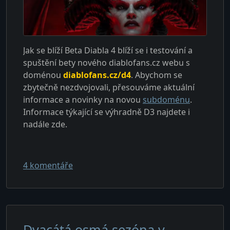
Jak se blíží Beta Diabla 4 blíží se i testování a
spuštění bety nového diablofans.cz webu s
doménou
diablofans.cz/d4
. Abychom se
zbytečně nezdvojovali, přesouváme aktuální
informace a novinky na novou
subdoménu
.
Informace týkající se výhradně D3 najdete i
nadále zde.
u textu s názvem Novinky a aktuality nyn
4 komentáře
Dvacátá osmá sezóna v