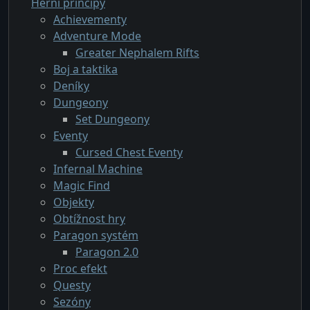
Herní principy
Achievementy
Adventure Mode
Greater Nephalem Rifts
Boj a taktika
Deníky
Dungeony
Set Dungeony
Eventy
Cursed Chest Eventy
Infernal Machine
Magic Find
Objekty
Obtížnost hry
Paragon systém
Paragon 2.0
Proc efekt
Questy
Sezóny