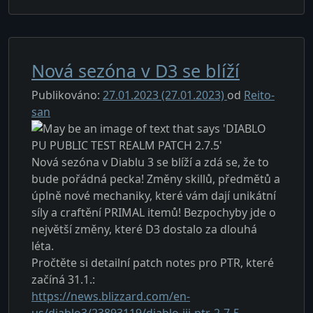
Nová sezóna v D3 se blíží
Publikováno:
27.01.2023
(27.01.2023)
od
Reito-
san
Nová sezóna v Diablu 3 se blíží a zdá se, že to
bude pořádná pecka! Změny skillů, předmětů a
úplně nové mechaniky, které vám dají unikátní
síly a craftění PRIMAL itemů! Bezpochyby jde o
největší změny, které D3 dostalo za dlouhá
léta.
Pročtěte si detailní patch notes pro PTR, které
začíná 31.1.:
https://news.blizzard.com/en-
us/diablo3/23893119/diablo-iii-ptr-2-7-5-