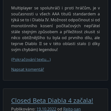
Multiplayer se spoluhráči i proti hráčům, je v
současnosti u všech AAA titulů standardem a
týká se to i Diabla IV. Možnost odpočinout si od
monotónního kosení počítačových nepřátel
stále stejným způsobem a příležitost zkusit si
něco obtížnějšího tu byla od prvního dílu, ale
teprve Diablo II se v této oblasti stalo (i díky
svým chybám) legendou!
(Pokračování textu…)
u textu s názvem PVP v Diablu: jaké 
Napsat komentář
Closed Beta Diabla 4 začala!
Publikováno:
19.10.2022
od
Reito-san