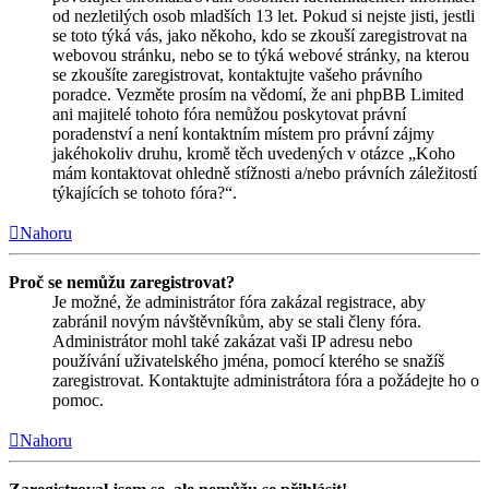
od nezletilých osob mladších 13 let. Pokud si nejste jisti, jestli
se toto týká vás, jako někoho, kdo se zkouší zaregistrovat na
webovou stránku, nebo se to týká webové stránky, na kterou
se zkoušíte zaregistrovat, kontaktujte vašeho právního
poradce. Vezměte prosím na vědomí, že ani phpBB Limited
ani majitelé tohoto fóra nemůžou poskytovat právní
poradenství a není kontaktním místem pro právní zájmy
jakéhokoliv druhu, kromě těch uvedených v otázce „Koho
mám kontaktovat ohledně stížnosti a/nebo právních záležitostí
týkajících se tohoto fóra?“.
Nahoru
Proč se nemůžu zaregistrovat?
Je možné, že administrátor fóra zakázal registrace, aby
zabránil novým návštěvníkům, aby se stali členy fóra.
Administrátor mohl také zakázat vaši IP adresu nebo
používání uživatelského jména, pomocí kterého se snažíš
zaregistrovat. Kontaktujte administrátora fóra a požádejte ho o
pomoc.
Nahoru