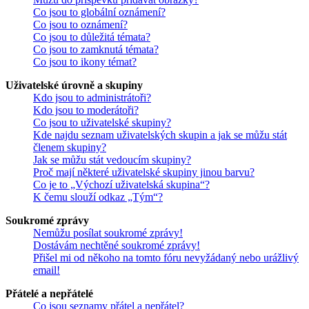
Co jsou to globální oznámení?
Co jsou to oznámení?
Co jsou to důležitá témata?
Co jsou to zamknutá témata?
Co jsou to ikony témat?
Uživatelské úrovně a skupiny
Kdo jsou to administrátoři?
Kdo jsou to moderátoři?
Co jsou to uživatelské skupiny?
Kde najdu seznam uživatelských skupin a jak se můžu stát
členem skupiny?
Jak se můžu stát vedoucím skupiny?
Proč mají některé uživatelské skupiny jinou barvu?
Co je to „Výchozí uživatelská skupina“?
K čemu slouží odkaz „Tým“?
Soukromé zprávy
Nemůžu posílat soukromé zprávy!
Dostávám nechtěné soukromé zprávy!
Přišel mi od někoho na tomto fóru nevyžádaný nebo urážlivý
email!
Přátelé a nepřátelé
Co jsou seznamy přátel a nepřátel?