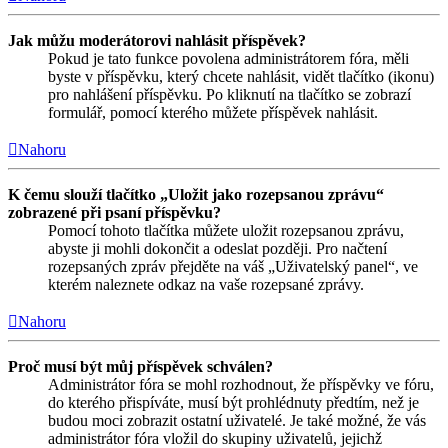
Jak můžu moderátorovi nahlásit příspěvek?
Pokud je tato funkce povolena administrátorem fóra, měli
byste v příspěvku, který chcete nahlásit, vidět tlačítko (ikonu)
pro nahlášení příspěvku. Po kliknutí na tlačítko se zobrazí
formulář, pomocí kterého můžete příspěvek nahlásit.
Nahoru
K čemu slouží tlačítko „Uložit jako rozepsanou zprávu“
zobrazené při psaní příspěvku?
Pomocí tohoto tlačítka můžete uložit rozepsanou zprávu,
abyste ji mohli dokončit a odeslat později. Pro načtení
rozepsaných zpráv přejděte na váš „Uživatelský panel“, ve
kterém naleznete odkaz na vaše rozepsané zprávy.
Nahoru
Proč musí být můj příspěvek schválen?
Administrátor fóra se mohl rozhodnout, že příspěvky ve fóru,
do kterého přispíváte, musí být prohlédnuty předtím, než je
budou moci zobrazit ostatní uživatelé. Je také možné, že vás
administrátor fóra vložil do skupiny uživatelů, jejichž