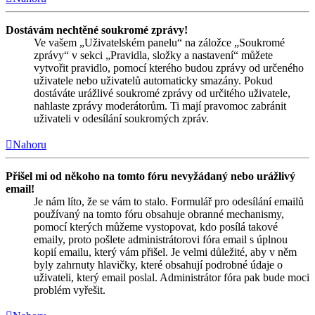
Dostávám nechtěné soukromé zprávy!
Ve vašem „Uživatelském panelu“ na záložce „Soukromé
zprávy“ v sekci „Pravidla, složky a nastavení“ můžete
vytvořit pravidlo, pomocí kterého budou zprávy od určeného
uživatele nebo uživatelů automaticky smazány. Pokud
dostáváte urážlivé soukromé zprávy od určitého uživatele,
nahlaste zprávy moderátorům. Ti mají pravomoc zabránit
uživateli v odesílání soukromých zpráv.
Nahoru
Přišel mi od někoho na tomto fóru nevyžádaný nebo urážlivý
email!
Je nám líto, že se vám to stalo. Formulář pro odesílání emailů
používaný na tomto fóru obsahuje obranné mechanismy,
pomocí kterých můžeme vystopovat, kdo posílá takové
emaily, proto pošlete administrátorovi fóra email s úplnou
kopií emailu, který vám přišel. Je velmi důležité, aby v něm
byly zahrnuty hlavičky, které obsahují podrobné údaje o
uživateli, který email poslal. Administrátor fóra pak bude moci
problém vyřešit.