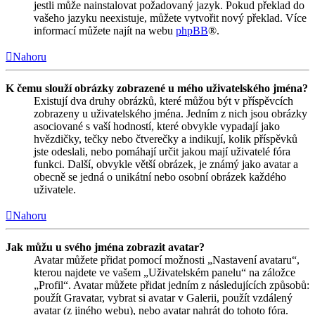
jestli může nainstalovat požadovaný jazyk. Pokud překlad do
vašeho jazyku neexistuje, můžete vytvořit nový překlad. Více
informací můžete najít na webu
phpBB
®.
Nahoru
K čemu slouží obrázky zobrazené u mého uživatelského jména?
Existují dva druhy obrázků, které můžou být v příspěvcích
zobrazeny u uživatelského jména. Jedním z nich jsou obrázky
asociované s vaší hodností, které obvykle vypadají jako
hvězdičky, tečky nebo čtverečky a indikují, kolik příspěvků
jste odeslali, nebo pomáhají určit jakou mají uživatelé fóra
funkci. Další, obvykle větší obrázek, je známý jako avatar a
obecně se jedná o unikátní nebo osobní obrázek každého
uživatele.
Nahoru
Jak můžu u svého jména zobrazit avatar?
Avatar můžete přidat pomocí možnosti „Nastavení avataru“,
kterou najdete ve vašem „Uživatelském panelu“ na záložce
„Profil“. Avatar můžete přidat jedním z následujících způsobů:
použít Gravatar, vybrat si avatar v Galerii, použít vzdálený
avatar (z jiného webu), nebo avatar nahrát do tohoto fóra.