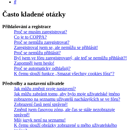
Hledat
Často kladené otázky
Přihlašování a registrace
Proč se musím zaregistrovat?
Co je to COPPA?
Proč se nemůžu zaregistrovat?
Zaregistroval jsem se, ale nemůžu se přihlásit!
Proč se nemůžu přihlásit?
Byl jsem ve fóru zaregistrovaný, ale teď se nemůžu přihlásit?!
Zapomněl jsem heslo!
Proč se automaticky odhlašuji?
K čemu slouží funkce „Smazat všechny cookies fóra“?
Předvolby a nastavení uživatele
Jak můžu změnit svoje nastavení?
Jak můžu zabránit tomu, aby bylo moje uživatelské jméno
zobrazeno na seznamu uživatelů nacházejících se ve fóru?
Zobrazení časů není správné!
Změnil jsem časovou zónu, ale čas se stále nezobrazuje
správně!
Můj jazyk není na seznamu!
K čemu slouží obrázky zobrazené u mého uživatelského