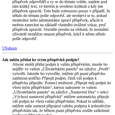
příspěvek odpověděl a vy se do tématu vrátíte, najdete pod
ním krátký text, ve kterém je uvedeno kolikrát a kdy jste
příspěvek upravili. Toto bude zobrazeno pouze v případě, že
někdo do tématu pošle odpověď, ale neobjeví se to, pokud
moderátor nebo administrátor upraví příspěvek, ačkoli ti
mohou zanechat na základě vlastního uvážení vzkaz, proč
příspěvek upravili. Vezměte prosím na vědomí, že normální
uživatelé nemůžou smazat příspěvek, když k němu někdo
pošle odpověď.
Nahoru
Jak můžu přidat ke svým příspěvků podpis?
Abyste mohli přidat podpis k vašim příspěvkům, musíte ho
nejdřív ve vašem „Uživatelském panelu“ na záložce „Profil“
vytvořit. Jakmile ho vytvoříte, můžete při psaní příspěvku
zatrhnout políčko
Připojit podpis
, čímž váš podpis k
příspěvku připojíte. Pomocí možnosti „Připojit můj podpis ke
všem mým příspěvkům“, kterou naleznete ve vašem
„Uživatelském panelu“ na záložce „Nastavení fóra“ v sekci
„Výchozí nastavení příspěvků“ můžete automaticky připojit
váš podpis ke všem vašim příspěvkům. Pokud to uděláte,
můžete stále zamezit připojení vašeho podpisu k jednotlivým
příspěvkům tak, že během psaní příspěvku zrušíte zaškrtnutí