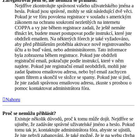
Zaregistroval jsem se, ale nemůžu se přihlásit!
Nejdříve zkontrolujte správnost vašeho uživatelského jména a
hesla. Pokud jsou správné, mohly se stát následující dvě věci.
Pokud je ve fóru povolena registrace v souladu s americkým
zákonem na ochranu soukromí nezletilých na internetu
COPPA a vy jste během registrace zadali, že ještě nemáte
třináct let, budete muset postupovat podle instrukcí, které jste
obdrželi emailem. Na některých fórech je také vyžadováno,
aby před přihlášením proběhla aktivace nově registrovaného
účtu a to buď vámi, nebo administrátorem. Tato informace
byla zobrazena během registrace. Pokud jste obdrželi
registrační email, pokračujte podle instrukcí, které v něm
najdete. Pokud jste registrační email neobdrželi, mohli jste
zadat špatnou emailovou adresu, nebo byl email zachycen
spam filtrem a skončil ve složce se spamy. Pokud jste si jistí,
že jste zadali správnou emailovou adresu, zkuste s prosbou o
pomoc kontaktovat administrátora fóra.
Nahoru
Proč se nemůžu přihlásit?
Existuje několik důvodů, proč k tomu může dojít. Nejdříve se
ujistěte, že zadáváte správné uživatelské jméno a heslo. Pokud
tomu tak je, kontaktujte administrátora fóra, abyste se ujistili,
že jste nebyli zabanováni. Je také možné, že je na webu chyba