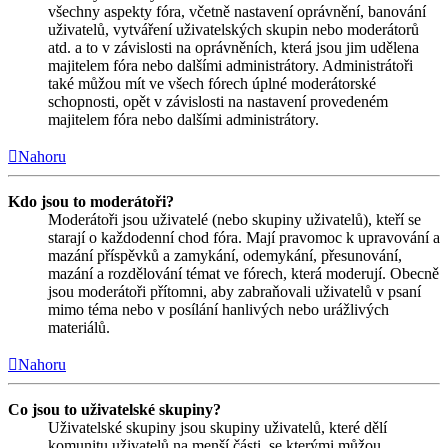
všechny aspekty fóra, včetně nastavení oprávnění, banování
uživatelů, vytváření uživatelských skupin nebo moderátorů
atd. a to v závislosti na oprávněních, která jsou jim udělena
majitelem fóra nebo dalšími administrátory. Administrátoři
také můžou mít ve všech fórech úplné moderátorské
schopnosti, opět v závislosti na nastavení provedeném
majitelem fóra nebo dalšími administrátory.
Nahoru
Kdo jsou to moderátoři?
Moderátoři jsou uživatelé (nebo skupiny uživatelů), kteří se
starají o každodenní chod fóra. Mají pravomoc k upravování a
mazání příspěvků a zamykání, odemykání, přesunování,
mazání a rozdělování témat ve fórech, která moderují. Obecně
jsou moderátoři přítomni, aby zabraňovali uživatelů v psaní
mimo téma nebo v posílání hanlivých nebo urážlivých
materiálů.
Nahoru
Co jsou to uživatelské skupiny?
Uživatelské skupiny jsou skupiny uživatelů, které dělí
komunitu uživatelů na menší části, se kterými můžou