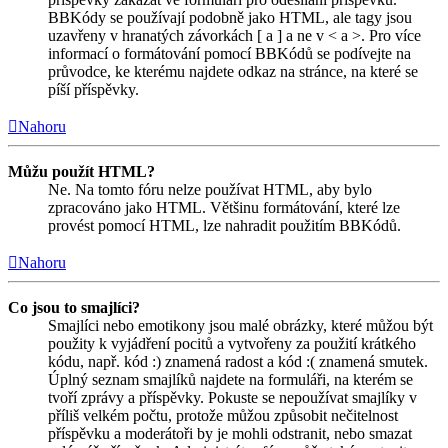
BBKódy se používají podobně jako HTML, ale tagy jsou
uzavřeny v hranatých závorkách [ a ] a ne v < a >. Pro více
informací o formátování pomocí BBKódů se podívejte na
průvodce, ke kterému najdete odkaz na stránce, na které se
píší příspěvky.
Nahoru
Můžu použít HTML?
Ne. Na tomto fóru nelze používat HTML, aby bylo
zpracováno jako HTML. Většinu formátování, které lze
provést pomocí HTML, lze nahradit použitím BBKódů.
Nahoru
Co jsou to smajlíci?
Smajlíci nebo emotikony jsou malé obrázky, které můžou být
použity k vyjádření pocitů a vytvořeny za použití krátkého
kódu, např. kód :) znamená radost a kód :( znamená smutek.
Úplný seznam smajlíků najdete na formuláři, na kterém se
tvoří zprávy a příspěvky. Pokuste se nepoužívat smajlíky v
příliš velkém počtu, protože můžou způsobit nečitelnost
příspěvku a moderátoři by je mohli odstranit, nebo smazat