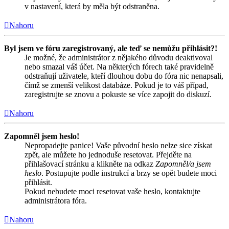
v nastavení, která by měla být odstraněna.
Nahoru
Byl jsem ve fóru zaregistrovaný, ale teď se nemůžu přihlásit?!
Je možné, že administrátor z nějakého důvodu deaktivoval
nebo smazal váš účet. Na některých fórech také pravidelně
odstraňují uživatele, kteří dlouhou dobu do fóra nic nenapsali,
čímž se zmenší velikost databáze. Pokud je to váš případ,
zaregistrujte se znovu a pokuste se více zapojit do diskuzí.
Nahoru
Zapomněl jsem heslo!
Nepropadejte panice! Vaše původní heslo nelze sice získat
zpět, ale můžete ho jednoduše resetovat. Přejděte na
přihlašovací stránku a klikněte na odkaz
Zapomněl/a jsem
heslo
. Postupujte podle instrukcí a brzy se opět budete moci
přihlásit.
Pokud nebudete moci resetovat vaše heslo, kontaktujte
administrátora fóra.
Nahoru