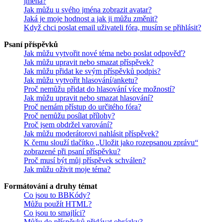
jména?
Jak můžu u svého jména zobrazit avatar?
Jaká je moje hodnost a jak ji můžu změnit?
Když chci poslat email uživateli fóra, musím se přihlásit?
Psaní příspěvků
Jak můžu vytvořit nové téma nebo poslat odpověď?
Jak můžu upravit nebo smazat příspěvek?
Jak můžu přidat ke svým příspěvků podpis?
Jak můžu vytvořit hlasování/anketu?
Proč nemůžu přidat do hlasování více možností?
Jak můžu upravit nebo smazat hlasování?
Proč nemám přístup do určitého fóra?
Proč nemůžu posílat přílohy?
Proč jsem obdržel varování?
Jak můžu moderátorovi nahlásit příspěvek?
K čemu slouží tlačítko „Uložit jako rozepsanou zprávu“
zobrazené při psaní příspěvku?
Proč musí být můj příspěvek schválen?
Jak můžu oživit moje téma?
Formátování a druhy témat
Co jsou to BBKódy?
Můžu použít HTML?
Co jsou to smajlíci?
Můžu do příspěvků přidávat obrázky?