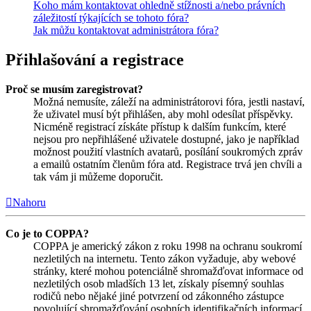
Koho mám kontaktovat ohledně stížnosti a/nebo právních
záležitostí týkajících se tohoto fóra?
Jak můžu kontaktovat administrátora fóra?
Přihlašování a registrace
Proč se musím zaregistrovat?
Možná nemusíte, záleží na administrátorovi fóra, jestli nastaví,
že uživatel musí být přihlášen, aby mohl odesílat příspěvky.
Nicméně registrací získáte přístup k dalším funkcím, které
nejsou pro nepřihlášené uživatele dostupné, jako je například
možnost použití vlastních avatarů, posílání soukromých zpráv
a emailů ostatním členům fóra atd. Registrace trvá jen chvíli a
tak vám ji můžeme doporučit.
Nahoru
Co je to COPPA?
COPPA je americký zákon z roku 1998 na ochranu soukromí
nezletilých na internetu. Tento zákon vyžaduje, aby webové
stránky, které mohou potenciálně shromažďovat informace od
nezletilých osob mladších 13 let, získaly písemný souhlas
rodičů nebo nějaké jiné potvrzení od zákonného zástupce
povolující shromažďování osobních identifikačních informací