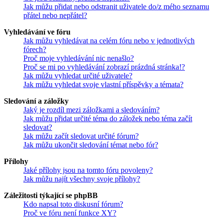
Jak můžu přidat nebo odstranit uživatele do/z mého seznamu
přátel nebo nepřátel?
Vyhledávání ve fóru
Jak můžu vyhledávat na celém fóru nebo v jednotlivých
fórech?
Proč moje vyhledávání nic nenašlo?
Proč se mi po vyhledávání zobrazí prázdná stránka!?
Jak můžu vyhledat určité uživatele?
Jak můžu vyhledat svoje vlastní příspěvky a témata?
Sledování a záložky
Jaký je rozdíl mezi záložkami a sledováním?
Jak můžu přidat určité téma do záložek nebo téma začít
sledovat?
Jak můžu začít sledovat určité fórum?
Jak můžu ukončit sledování témat nebo fór?
Přílohy
Jaké přílohy jsou na tomto fóru povoleny?
Jak můžu najít všechny svoje přílohy?
Záležitosti týkající se phpBB
Kdo napsal toto diskusní fórum?
Proč ve fóru není funkce XY?