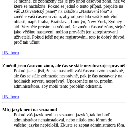
Je možné, že zobrazený čas je pro jinou časovou zónu, než ve
které se nacházíte. Pokud se jedná o tento případ, přejděte na
váš „Uživatelský panel“ na záložku „Nastavení fóra“ a
změňte vaši časovou zónu, aby odpovídala vaší konkrétní
oblasti, např. Praha, Bratislava, Londýn, New York, Sydney
atd. Vezměte prosím na vědomí, že změnu časové zóny, stejně
jako většinu nastavení, můžou provádět jen zaregistrovaní
uživatelé. Pokud ještě nejste registrováni, toto je dobrý důvod,
proč tak učinit.
Nahoru
Změnil jsem časovou zónu, ale čas se stále nezobrazuje správně!
Pokud jste si jisti, že jste nastavili vaši časovou zónu správně,
ale čas se stále zobrazuje nesprávně, pak je čas nastavený na
hodinách serveru nesprávný. Upozorněte na to, prosím,
administrátora, aby mohl tento problém odstranit.
Nahoru
Můj jazyk není na seznamu!
Pokud váš jazyk není na seznamu jazyků, tak ho buď
administrátor nenainstaloval, nebo nikdo toto fórum do
vašeho jazyka nepřeložil. Zkuste se zeptat administrátora fóra,