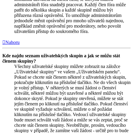
administrátoři fóra snadněji pracovat. Každý člen fóra může
patřit do několika skupin a každé skupině můžou být
přiřazena různá oprávnění. To umožňuje administrátorům
jednoduše měnit oprávnění pro mnoho uživatelů najednou,
například změnit oprávnění pro moderátory, nebo povolit
uživatelům přístup do soukromého fóra.
Nahoru
Kde najdu seznam uživatelských skupin a jak se můžu stát
členem skupiny?
Všechny uživatelské skupiny můžete zobrazit na záložce
„Uživatelské skupiny“ ve vašem „Uživatelském panelu“.
Pokud se chcete stát členem některé z uživatelských skupin,
pokračujte kliknutím na příslušné tlačítko. Ne do všech skupin
je volný přístup. V některých se musí žádost o členství
schválit, některé můžou být uzavřené a některé můžou být
dokonce skryté. Pokud je skupiny otevřená, můžete se stát
jejím členem po kliknutí na příslušné tlačítko. Pokud členství
ve skupině vyžaduje schválení, můžete o ně požádat
kliknutím na příslušné tlačítko. Vedoucí uživatelské skupiny
bude muset schválit vaši žádost a může se vás zeptat, proč se
chcete stát členem skupiny. Neobtěžujte, prosím, vedoucího
skupiny v případě, že zamítne vaši žádost - určitě pro to bude