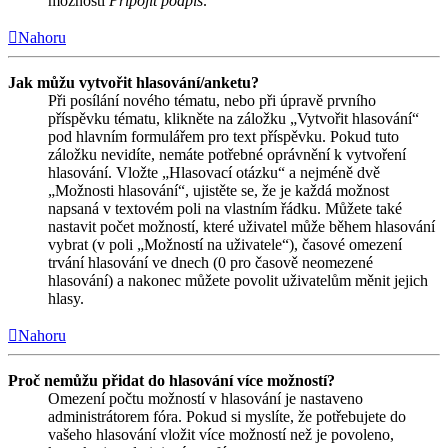
možnosti
Připojit podpis
.
Nahoru
Jak můžu vytvořit hlasování/anketu?
Při posílání nového tématu, nebo při úpravě prvního
příspěvku tématu, klikněte na záložku „Vytvořit hlasování“
pod hlavním formulářem pro text příspěvku. Pokud tuto
záložku nevidíte, nemáte potřebné oprávnění k vytvoření
hlasování. Vložte „Hlasovací otázku“ a nejméně dvě
„Možnosti hlasování“, ujistěte se, že je každá možnost
napsaná v textovém poli na vlastním řádku. Můžete také
nastavit počet možností, které uživatel může během hlasování
vybrat (v poli „Možností na uživatele“), časové omezení
trvání hlasování ve dnech (0 pro časově neomezené
hlasování) a nakonec můžete povolit uživatelům měnit jejich
hlasy.
Nahoru
Proč nemůžu přidat do hlasování více možností?
Omezení počtu možností v hlasování je nastaveno
administrátorem fóra. Pokud si myslíte, že potřebujete do
vašeho hlasování vložit více možností než je povoleno,