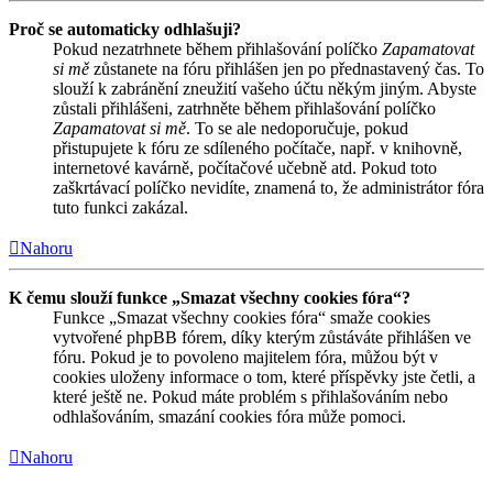
Proč se automaticky odhlašuji?
Pokud nezatrhnete během přihlašování políčko
Zapamatovat
si mě
zůstanete na fóru přihlášen jen po přednastavený čas. To
slouží k zabránění zneužití vašeho účtu někým jiným. Abyste
zůstali přihlášeni, zatrhněte během přihlašování políčko
Zapamatovat si mě
. To se ale nedoporučuje, pokud
přistupujete k fóru ze sdíleného počítače, např. v knihovně,
internetové kavárně, počítačové učebně atd. Pokud toto
zaškrtávací políčko nevidíte, znamená to, že administrátor fóra
tuto funkci zakázal.
Nahoru
K čemu slouží funkce „Smazat všechny cookies fóra“?
Funkce „Smazat všechny cookies fóra“ smaže cookies
vytvořené phpBB fórem, díky kterým zůstáváte přihlášen ve
fóru. Pokud je to povoleno majitelem fóra, můžou být v
cookies uloženy informace o tom, které příspěvky jste četli, a
které ještě ne. Pokud máte problém s přihlašováním nebo
odhlašováním, smazání cookies fóra může pomoci.
Nahoru