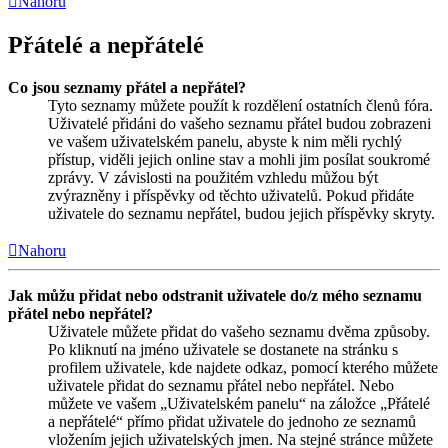
Nahoru
Přátelé a nepřátelé
Co jsou seznamy přátel a nepřátel?
Tyto seznamy můžete použít k rozdělení ostatních členů fóra.
Uživatelé přidáni do vašeho seznamu přátel budou zobrazeni
ve vašem uživatelském panelu, abyste k nim měli rychlý
přístup, viděli jejich online stav a mohli jim posílat soukromé
zprávy. V závislosti na použitém vzhledu můžou být
zvýrazněny i příspěvky od těchto uživatelů. Pokud přidáte
uživatele do seznamu nepřátel, budou jejich příspěvky skryty.
Nahoru
Jak můžu přidat nebo odstranit uživatele do/z mého seznamu
přátel nebo nepřátel?
Uživatele můžete přidat do vašeho seznamu dvěma způsoby.
Po kliknutí na jméno uživatele se dostanete na stránku s
profilem uživatele, kde najdete odkaz, pomocí kterého můžete
uživatele přidat do seznamu přátel nebo nepřátel. Nebo
můžete ve vašem „Uživatelském panelu“ na záložce „Přátelé
a nepřátelé“ přímo přidat uživatele do jednoho ze seznamů
vložením jejich uživatelských jmen. Na stejné stránce můžete