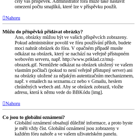
celý váš příspěvek. Administrátor fóra může také nastavit
omezení počtu smajlíků, které lze v příspěvku použít.
Nahoru
Můžu do příspěvků přidávat obrázky?
Ano, obrázky můžou být ve vašich příspěvcích zobrazeny.
Pokud administrátor povolil ve fóru používání příloh, budete
moci nahrát obrázek do fóra. V opačném případě musíte
odkázat na obrázek, který se nachází na veřejně přístupném
webovém serveru, např. http://www.priklad.cz/muj-
obrazek.gif. Nemůžete odkázat na obrázek uložený ve vašem
vlastním počítači (pokud to není veřejně přístupný server) ani
na obrázky uložené za nějakým autentizačním mechanizmem,
např. v emailech na seznamu.cz nebo v Gmailu, heslem
chráněných webech atd. Aby se obrázek zobrazil, vložte
adresu, která k němu vede do BBKódu [img].
Nahoru
Co jsou to globální oznámení?
Globální oznámení obsahují důležité informace, a proto byste
je měli vždy číst. Globální oznámení jsou zobrazeny v
každém fóru nahoře a ve vašem uživatelském panelu.