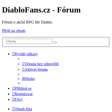
DiabloFans.cz - Fórum
Fórum o akční RPG hře Diablo.
Přejít na obsah
Rychlé odkazy
Témata bez odpovědí
Aktivní témata
Hledat
Přihlásit se
Registrovat
FAQ
Obsah fóra