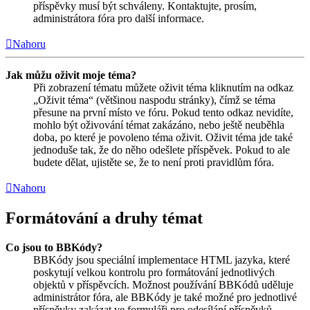
příspěvky musí být schváleny. Kontaktujte, prosím,
administrátora fóra pro další informace.
Nahoru
Jak můžu oživit moje téma?
Při zobrazení tématu můžete oživit téma kliknutím na odkaz
„Oživit téma“ (většinou naspodu stránky), čímž se téma
přesune na první místo ve fóru. Pokud tento odkaz nevidíte,
mohlo být oživování témat zakázáno, nebo ještě neuběhla
doba, po které je povoleno téma oživit. Oživit téma jde také
jednoduše tak, že do něho odešlete příspěvek. Pokud to ale
budete dělat, ujistěte se, že to není proti pravidlům fóra.
Nahoru
Formátování a druhy témat
Co jsou to BBKódy?
BBKódy jsou speciální implementace HTML jazyka, které
poskytují velkou kontrolu pro formátování jednotlivých
objektů v příspěvcích. Možnost používání BBKódů uděluje
administrátor fóra, ale BBKódy je také možné pro jednotlivé
příspěvky zakázat ve formuláři pro odesílání příspěvků.