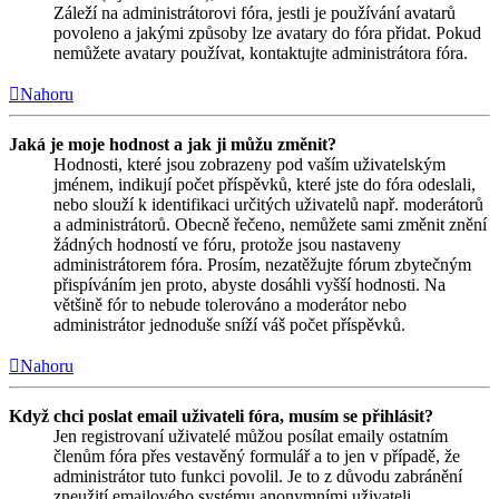
Záleží na administrátorovi fóra, jestli je používání avatarů
povoleno a jakými způsoby lze avatary do fóra přidat. Pokud
nemůžete avatary používat, kontaktujte administrátora fóra.
Nahoru
Jaká je moje hodnost a jak ji můžu změnit?
Hodnosti, které jsou zobrazeny pod vaším uživatelským
jménem, indikují počet příspěvků, které jste do fóra odeslali,
nebo slouží k identifikaci určitých uživatelů např. moderátorů
a administrátorů. Obecně řečeno, nemůžete sami změnit znění
žádných hodností ve fóru, protože jsou nastaveny
administrátorem fóra. Prosím, nezatěžujte fórum zbytečným
přispíváním jen proto, abyste dosáhli vyšší hodnosti. Na
většině fór to nebude tolerováno a moderátor nebo
administrátor jednoduše sníží váš počet příspěvků.
Nahoru
Když chci poslat email uživateli fóra, musím se přihlásit?
Jen registrovaní uživatelé můžou posílat emaily ostatním
členům fóra přes vestavěný formulář a to jen v případě, že
administrátor tuto funkci povolil. Je to z důvodu zabránění
zneužití emailového systému anonymními uživateli.