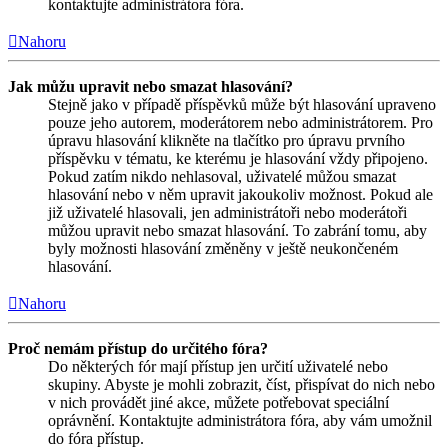
kontaktujte administrátora fóra.
Nahoru
Jak můžu upravit nebo smazat hlasování?
Stejně jako v případě příspěvků může být hlasování upraveno
pouze jeho autorem, moderátorem nebo administrátorem. Pro
úpravu hlasování klikněte na tlačítko pro úpravu prvního
příspěvku v tématu, ke kterému je hlasování vždy připojeno.
Pokud zatím nikdo nehlasoval, uživatelé můžou smazat
hlasování nebo v něm upravit jakoukoliv možnost. Pokud ale
již uživatelé hlasovali, jen administrátoři nebo moderátoři
můžou upravit nebo smazat hlasování. To zabrání tomu, aby
byly možnosti hlasování změněny v ještě neukončeném
hlasování.
Nahoru
Proč nemám přístup do určitého fóra?
Do některých fór mají přístup jen určití uživatelé nebo
skupiny. Abyste je mohli zobrazit, číst, přispívat do nich nebo
v nich provádět jiné akce, můžete potřebovat speciální
oprávnění. Kontaktujte administrátora fóra, aby vám umožnil
do fóra přístup.