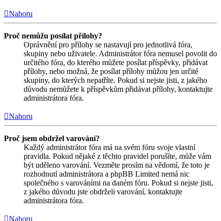
Nahoru
Proč nemůžu posílat přílohy?
Oprávnění pro přílohy se nastavují pro jednotlivá fóra,
skupiny nebo uživatele. Administrátor fóra nemusel povolit do
určitého fóra, do kterého můžete posílat příspěvky, přidávat
přílohy, nebo možná, že posílat přílohy můžou jen určité
skupiny, do kterých nepatříte. Pokud si nejste jisti, z jakého
důvodu nemůžete k příspěvkům přidávat přílohy, kontaktujte
administrátora fóra.
Nahoru
Proč jsem obdržel varování?
Každý administrátor fóra má na svém fóru svoje vlastní
pravidla. Pokud nějaké z těchto pravidel porušíte, může vám
být uděleno varování. Vezměte prosím na vědomí, že toto je
rozhodnutí administrátora a phpBB Limited nemá nic
společného s varováními na daném fóru. Pokud si nejste jisti,
z jakého důvodu jste obdrželi varování, kontaktujte
administrátora fóra.
Nahoru