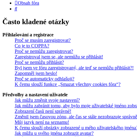
Obsah fóra
Hledat
Často kladené otázky
Přihlašování a registrace
Proč se musím zaregistrovat?
Co je to COPPA?
Proč se nemůžu zaregistrovat?
Zaregistroval jsem se, ale nemůžu se přihlásit!
Proč se nemůžu přihlásit?
Byl jsem ve fóru zaregistrovaný, ale teď se nemůžu přihlásit?!
Zapomněl jsem heslo!
Proč se automaticky odhlašuji?
K čemu slouží funkce „Smazat všechny cookies fóra“?
Předvolby a nastavení uživatele
Jak můžu změnit svoje nastavení?
Jak můžu zabránit tomu, aby bylo moje uživatelské jméno zobr
Zobrazení časů není správné!
Změnil jsem časovou zónu, ale čas se stále nezobrazuje správně
Můj jazyk není na seznamu!
K čemu slouží obrázky zobrazené u mého uživatelského jména
Jak můžu u svého jména zobrazit avatar?