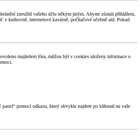
abránění zneužití vašeho účtu někým jiným. Abyste zůstali přihlášeni,
apř. v knihovně, internetové kavárně, počítačové učebně atd. Pokud
povoleno majitelem fóra, můžou být v cookies uloženy informace o
pomoci.
ký panel“ pomocí odkazu, který obvykle najdete po kliknutí na vaše