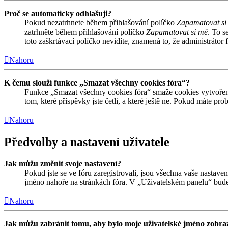
Proč se automaticky odhlašuji?
Pokud nezatrhnete během přihlašování políčko
Zapamatovat si
zatrhněte během přihlašování políčko
Zapamatovat si mě
. To s
toto zaškrtávací políčko nevidíte, znamená to, že administrátor f
Nahoru
K čemu slouží funkce „Smazat všechny cookies fóra“?
Funkce „Smazat všechny cookies fóra“ smaže cookies vytvořené
tom, které příspěvky jste četli, a které ještě ne. Pokud máte 
Nahoru
Předvolby a nastavení uživatele
Jak můžu změnit svoje nastavení?
Pokud jste se ve fóru zaregistrovali, jsou všechna vaše nastave
jméno nahoře na stránkách fóra. V „Uživatelském panelu“ bude
Nahoru
Jak můžu zabránit tomu, aby bylo moje uživatelské jméno zobraz