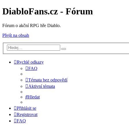
DiabloFans.cz - Fórum
Fórum o akční RPG hře Diablo.
Přejít na obsah
Rychlé odkazy
FAQ
Témata bez odpovědí
Aktivní témata
Hledat
Přihlásit se
Registrovat
FAQ