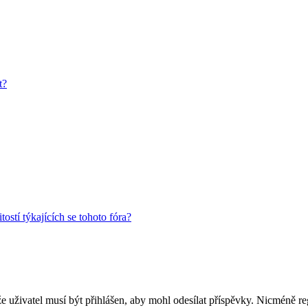
t?
ostí týkajících se tohoto fóra?
 že uživatel musí být přihlášen, aby mohl odesílat příspěvky. Nicméně reg