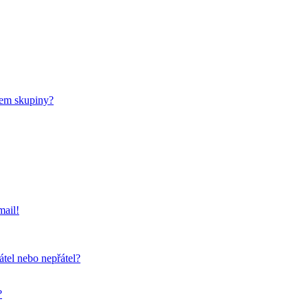
nem skupiny?
mail!
átel nebo nepřátel?
?