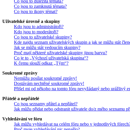
Co jsou to důležitá témata?
Co jsou to zamknutá témata?
Co jsou to ikony témat?
Uživatelské úrovně a skupiny
Kdo jsou to administrátoři?
Kdo jsou to moderátoři?
Co jsou to uživatelské skupiny?
Kde najdu seznam uživatelských skupin a jak se můžu stát čle
Jak se můžu stát vedoucím skupiny?
Proč mají některé uživatelské skupiny jinou barvu?
Co je to „Výchozí uživatelská skupina“?
K čemu slouží odkaz „Tým“?
Soukromé zprávy
Nemůžu posílat soukromé zprávy!
Dostávám nechtěné soukromé zprávy!
Přišel mi od někoho na tomto fóru nevyžádaný nebo urážlivý e
Přátelé a nepřátelé
Co jsou seznamy přátel a nepřátel?
Jak můžu přidat nebo odstranit uživatele do/z mého seznamu př
Vyhledávání ve fóru
Jak můžu vyhledávat na celém fóru nebo v jednotlivých fórech
Proč moje vyhledávání nic nenašlo?