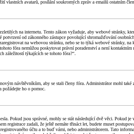
ití vlastních avatarů, posílání soukromých zpráv a emailů ostatním člen
letilých na internetu. Tento zákon vyžaduje, aby webové stránky, kte
iné potvrzení od zákonného zástupce povolující shromažďování osobních 
ouší zaregistrovat na webovou stránku, nebo se to týká webové stránky, na
tohoto fóra nemůžou poskytovat právní poradenství a není kontaktním
záležitostí týkajících se tohoto fóra?“.
il novým návštěvníkům, aby se stali členy fóra. Administrátor mohl tak
a a požádejte ho o pomoc.
esla. Pokud jsou správné, mohly se stát následující dvě věci. Pokud j
 registrace zadali, že ještě nemáte třináct let, budete muset postupovat
registrovaného účtu a to buď vámi, nebo administrátorem. Tato informac