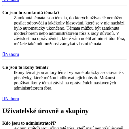
Co jsou to zamknutá témata?
Zamknutá témata jsou témata, do kterých uživatelé nemůžou
posílat odpovědi a jakékoliv hlasování, které se v nic nachází,
bylo automaticky ukončeno. Témata můžou být zamknuta
moderátorem nebo administrátorem fóra z řady důvodů. V
závislosti na oprávněních, které vám udělil administrátor fóra,
můžete také mít možnost zamykat vlastní témata.
Nahoru
Co jsou to ikony témat?
Ikony témat jsou autory témat vybrané obrázky asociované s
příspěvky, které můžou indikovat jejich obsah. Možnost
používat ikony témat závisí na oprávněních nastavených
administrátorem fóra.
Nahoru
Uživatelské úrovně a skupiny
Kdo jsou to administrátoři?
Administrátoři jsou uživatelé fóra, kteří mají nejvyšší úroveň