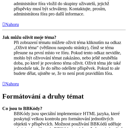
administrátor fóra vložil do skupiny uživatelů, jejichž
příspěvky musí být schváleny. Kontaktujte, prosím,
administrátora fóra pro další informace.
Nahoru
Jak můžu oživit moje téma?
Při zobrazení tématu můžete oživit téma kliknutím na odkaz
„Oživit téma“ (většinou naspodu stránky), čímž se téma
přesune na první místo ve fóru. Pokud tento odkaz nevidíte,
mohlo být oživování témat zakázáno, nebo ještě neuběhla
doba, po které je povoleno téma oživit. Oživit téma jde také
jednoduše tak, že do něho odešlete příspěvek. Pokud to ale
budete dělat, ujistěte se, že to není proti pravidlům fóra.
Nahoru
Formátování a druhy témat
Co jsou to BBKódy?
BBKódy jsou speciální implementace HTML jazyka, které
poskytují velkou kontrolu pro formátování jednotlivých
objektů v příspěvcích. Možnost používání BBKódů uděluje