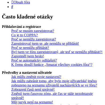
Obsah fóra
Hledat
Často kladené otázky
Přihlašování a registrace
Proč se musím zaregistrovat?
Co je to COPPA?
Proč se nemůžu zaregistrovat?
Zaregistroval jsem se, ale nemůžu se přihlásit!
Proč se nemůžu přihlásit?
Byl jsem ve fóru zaregistrovaný, ale teď se nemůžu přihlásit?!
Zapomněl jsem heslo!
Proč se automaticky odhlašuji?
K čemu slouží funkce „Smazat všechny cookies fóra“?
Předvolby a nastavení uživatele
Jak můžu změnit svoje nastavení?
Jak můžu zabránit tomu, aby bylo moje uživatelské jméno
zobrazeno na seznamu uživatelů nacházejících se ve fóru?
Zobrazení časů není správné!
Změnil jsem časovou zónu, ale čas se stále nezobrazuje
správně!
Můj jazyk není na seznamu!