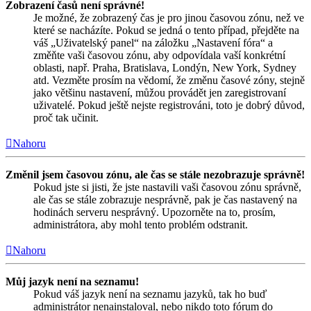
Zobrazení časů není správné!
Je možné, že zobrazený čas je pro jinou časovou zónu, než ve
které se nacházíte. Pokud se jedná o tento případ, přejděte na
váš „Uživatelský panel“ na záložku „Nastavení fóra“ a
změňte vaši časovou zónu, aby odpovídala vaší konkrétní
oblasti, např. Praha, Bratislava, Londýn, New York, Sydney
atd. Vezměte prosím na vědomí, že změnu časové zóny, stejně
jako většinu nastavení, můžou provádět jen zaregistrovaní
uživatelé. Pokud ještě nejste registrováni, toto je dobrý důvod,
proč tak učinit.
Nahoru
Změnil jsem časovou zónu, ale čas se stále nezobrazuje správně!
Pokud jste si jisti, že jste nastavili vaši časovou zónu správně,
ale čas se stále zobrazuje nesprávně, pak je čas nastavený na
hodinách serveru nesprávný. Upozorněte na to, prosím,
administrátora, aby mohl tento problém odstranit.
Nahoru
Můj jazyk není na seznamu!
Pokud váš jazyk není na seznamu jazyků, tak ho buď
administrátor nenainstaloval, nebo nikdo toto fórum do