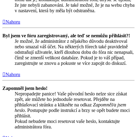
že jste nebyli zabanováni. Je také možné, že je na webu chyba
v nastavení, která by měla být odstraněna.
Nahoru
Byl jsem ve fóru zaregistrovaný, ale teď se nemůžu přihlásit?!
Je možné, že administrátor z nějakého důvodu deaktivoval
nebo smazal váš účet. Na některých fórech také pravidelně
odstraňují uživatele, kteří dlouhou dobu do fóra nic nenapsali,
čímž se zmenší velikost databáze. Pokud je to váš případ,
zaregistrujte se znovu a pokuste se více zapojit do diskuzí.
Nahoru
Zapomněl jsem heslo!
Nepropadejte panice! Vaše původní heslo nelze sice získat
zpět, ale můžete ho jednoduše resetovat. Přejděte na
přihlašovací stránku a klikněte na odkaz
Zapomněl/a jsem
heslo
. Postupujte podle instrukcí a brzy se opět budete moci
přihlásit.
Pokud nebudete moci resetovat vaše heslo, kontaktujte
administrátora fóra.