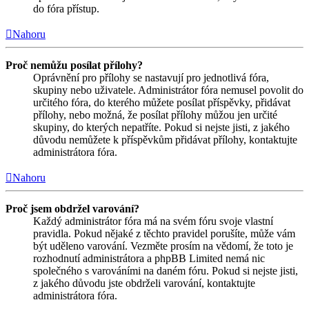
do fóra přístup.
Nahoru
Proč nemůžu posílat přílohy?
Oprávnění pro přílohy se nastavují pro jednotlivá fóra,
skupiny nebo uživatele. Administrátor fóra nemusel povolit do
určitého fóra, do kterého můžete posílat příspěvky, přidávat
přílohy, nebo možná, že posílat přílohy můžou jen určité
skupiny, do kterých nepatříte. Pokud si nejste jisti, z jakého
důvodu nemůžete k příspěvkům přidávat přílohy, kontaktujte
administrátora fóra.
Nahoru
Proč jsem obdržel varování?
Každý administrátor fóra má na svém fóru svoje vlastní
pravidla. Pokud nějaké z těchto pravidel porušíte, může vám
být uděleno varování. Vezměte prosím na vědomí, že toto je
rozhodnutí administrátora a phpBB Limited nemá nic
společného s varováními na daném fóru. Pokud si nejste jisti,
z jakého důvodu jste obdrželi varování, kontaktujte
administrátora fóra.