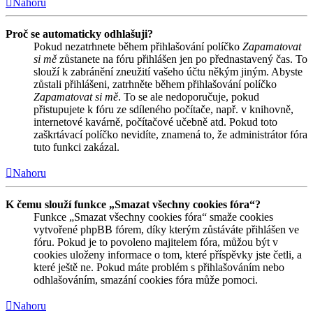
Nahoru
Proč se automaticky odhlašuji?
Pokud nezatrhnete během přihlašování políčko
Zapamatovat
si mě
zůstanete na fóru přihlášen jen po přednastavený čas. To
slouží k zabránění zneužití vašeho účtu někým jiným. Abyste
zůstali přihlášeni, zatrhněte během přihlašování políčko
Zapamatovat si mě
. To se ale nedoporučuje, pokud
přistupujete k fóru ze sdíleného počítače, např. v knihovně,
internetové kavárně, počítačové učebně atd. Pokud toto
zaškrtávací políčko nevidíte, znamená to, že administrátor fóra
tuto funkci zakázal.
Nahoru
K čemu slouží funkce „Smazat všechny cookies fóra“?
Funkce „Smazat všechny cookies fóra“ smaže cookies
vytvořené phpBB fórem, díky kterým zůstáváte přihlášen ve
fóru. Pokud je to povoleno majitelem fóra, můžou být v
cookies uloženy informace o tom, které příspěvky jste četli, a
které ještě ne. Pokud máte problém s přihlašováním nebo
odhlašováním, smazání cookies fóra může pomoci.
Nahoru