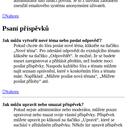
administrátor tuto funkci povolil. Je to z důvodu zabránění
zneužití emailového systému anonymními uživateli.
Nahoru
Psaní příspěvků
Jak můžu vytvořit nové téma nebo poslat odpověď?
Pokud chcete do fóra poslat nové téma, klikněte na tlačítko
„Nové téma“. Pro odeslání odpovědi do existujícího tématu
klikněte na tlačítko „Odpovědět“. Je možné, že se budete
muset zaregistrovat a přihlásit předtím, než budete moci
posílat příspěvky. Naspodu každého fóra a tématu můžete
najít seznam oprávnění, které v konkrétním fóru a tématu
máte. Například: „Můžete posílat nová témata“, „Můžete
posílat přílohy“ atd.
Nahoru
Jak můžu upravit nebo smazat příspěvek?
Pokud nejste administrátor nebo moderátor, můžete pouze
upravovat nebo mazat svoje vlastní příspěvky. Příspěvek
můžete upravit po kliknutí na tlačítko „Upravit“, které se
nachází v příslušném příspěvku. Někdy lze upravit příspěvek