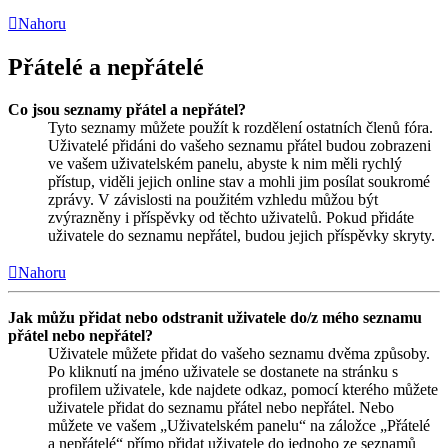
Nahoru
Přátelé a nepřátelé
Co jsou seznamy přátel a nepřátel?
Tyto seznamy můžete použít k rozdělení ostatních členů fóra.
Uživatelé přidáni do vašeho seznamu přátel budou zobrazeni
ve vašem uživatelském panelu, abyste k nim měli rychlý
přístup, viděli jejich online stav a mohli jim posílat soukromé
zprávy. V závislosti na použitém vzhledu můžou být
zvýrazněny i příspěvky od těchto uživatelů. Pokud přidáte
uživatele do seznamu nepřátel, budou jejich příspěvky skryty.
Nahoru
Jak můžu přidat nebo odstranit uživatele do/z mého seznamu
přátel nebo nepřátel?
Uživatele můžete přidat do vašeho seznamu dvěma způsoby.
Po kliknutí na jméno uživatele se dostanete na stránku s
profilem uživatele, kde najdete odkaz, pomocí kterého můžete
uživatele přidat do seznamu přátel nebo nepřátel. Nebo
můžete ve vašem „Uživatelském panelu“ na záložce „Přátelé
a nepřátelé“ přímo přidat uživatele do jednoho ze seznamů