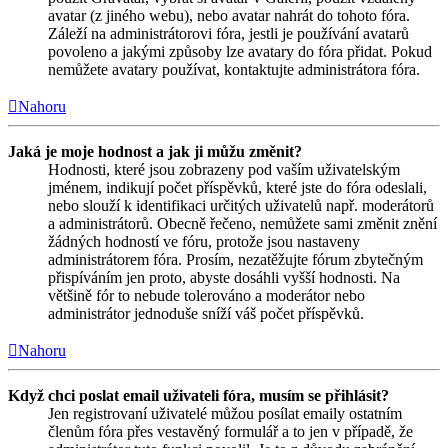
avatar (z jiného webu), nebo avatar nahrát do tohoto fóra.
Záleží na administrátorovi fóra, jestli je používání avatarů
povoleno a jakými způsoby lze avatary do fóra přidat. Pokud
nemůžete avatary používat, kontaktujte administrátora fóra.
Nahoru
Jaká je moje hodnost a jak ji můžu změnit?
Hodnosti, které jsou zobrazeny pod vaším uživatelským
jménem, indikují počet příspěvků, které jste do fóra odeslali,
nebo slouží k identifikaci určitých uživatelů např. moderátorů
a administrátorů. Obecně řečeno, nemůžete sami změnit znění
žádných hodností ve fóru, protože jsou nastaveny
administrátorem fóra. Prosím, nezatěžujte fórum zbytečným
přispíváním jen proto, abyste dosáhli vyšší hodnosti. Na
většině fór to nebude tolerováno a moderátor nebo
administrátor jednoduše sníží váš počet příspěvků.
Nahoru
Když chci poslat email uživateli fóra, musím se přihlásit?
Jen registrovaní uživatelé můžou posílat emaily ostatním
členům fóra přes vestavěný formulář a to jen v případě, že