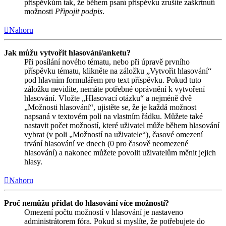
příspěvkům tak, že během psaní příspěvku zrušíte zaškrtnutí
možnosti
Připojit podpis
.
Nahoru
Jak můžu vytvořit hlasování/anketu?
Při posílání nového tématu, nebo při úpravě prvního
příspěvku tématu, klikněte na záložku „Vytvořit hlasování“
pod hlavním formulářem pro text příspěvku. Pokud tuto
záložku nevidíte, nemáte potřebné oprávnění k vytvoření
hlasování. Vložte „Hlasovací otázku“ a nejméně dvě
„Možnosti hlasování“, ujistěte se, že je každá možnost
napsaná v textovém poli na vlastním řádku. Můžete také
nastavit počet možností, které uživatel může během hlasování
vybrat (v poli „Možností na uživatele“), časové omezení
trvání hlasování ve dnech (0 pro časově neomezené
hlasování) a nakonec můžete povolit uživatelům měnit jejich
hlasy.
Nahoru
Proč nemůžu přidat do hlasování více možností?
Omezení počtu možností v hlasování je nastaveno
administrátorem fóra. Pokud si myslíte, že potřebujete do