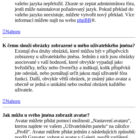
vašeho jazyka nepřeložil. Zkuste se zeptat administrátora fóra,
jestli může nainstalovat požadovaný jazyk. Pokud překlad do
vašeho jazyku neexistuje, můžete vytvořit nový překlad. Více
informací můžete najít na webu
phpBB
®.
Nahoru
K čemu slouží obrázky zobrazené u mého uživatelského jména?
Existují dva druhy obrázků, které můžou být v příspěvcích
zobrazeny u uživatelského jména. Jedním z nich jsou obrázky
asociované s vaší hodností, které obvykle vypadají jako
hvězdičky, tečky nebo čtverečky a indikují, kolik příspěvků
jste odeslali, nebo pomáhají určit jakou mají uživatelé fóra
funkci. Další, obvykle větší obrázek, je známý jako avatar a
obecně se jedná o unikátní nebo osobní obrázek každého
uživatele.
Nahoru
Jak můžu u svého jména zobrazit avatar?
Avatar můžete přidat pomocí možnosti „Nastavení avataru“,
kterou najdete ve vašem „Uživatelském panelu“ na záložce
„Profil“. Avatar můžete přidat jedním z následujících způsobů:
použít Gravatar, vybrat si avatar v Galerii, použít vzdálený