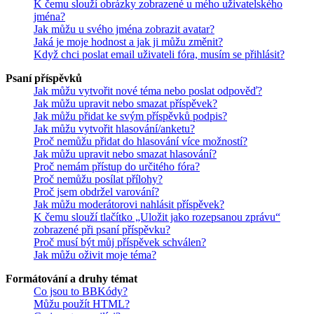
K čemu slouží obrázky zobrazené u mého uživatelského
jména?
Jak můžu u svého jména zobrazit avatar?
Jaká je moje hodnost a jak ji můžu změnit?
Když chci poslat email uživateli fóra, musím se přihlásit?
Psaní příspěvků
Jak můžu vytvořit nové téma nebo poslat odpověď?
Jak můžu upravit nebo smazat příspěvek?
Jak můžu přidat ke svým příspěvků podpis?
Jak můžu vytvořit hlasování/anketu?
Proč nemůžu přidat do hlasování více možností?
Jak můžu upravit nebo smazat hlasování?
Proč nemám přístup do určitého fóra?
Proč nemůžu posílat přílohy?
Proč jsem obdržel varování?
Jak můžu moderátorovi nahlásit příspěvek?
K čemu slouží tlačítko „Uložit jako rozepsanou zprávu“
zobrazené při psaní příspěvku?
Proč musí být můj příspěvek schválen?
Jak můžu oživit moje téma?
Formátování a druhy témat
Co jsou to BBKódy?
Můžu použít HTML?