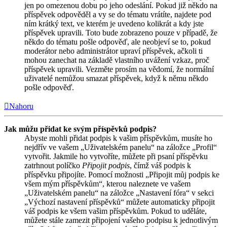
jen po omezenou dobu po jeho odeslání. Pokud již někdo na
příspěvek odpověděl a vy se do tématu vrátíte, najdete pod
ním krátký text, ve kterém je uvedeno kolikrát a kdy jste
příspěvek upravili. Toto bude zobrazeno pouze v případě, že
někdo do tématu pošle odpověď, ale neobjeví se to, pokud
moderátor nebo administrátor upraví příspěvek, ačkoli ti
mohou zanechat na základě vlastního uvážení vzkaz, proč
příspěvek upravili. Vezměte prosím na vědomí, že normální
uživatelé nemůžou smazat příspěvek, když k němu někdo
pošle odpověď.
Nahoru
Jak můžu přidat ke svým příspěvků podpis?
Abyste mohli přidat podpis k vašim příspěvkům, musíte ho
nejdřív ve vašem „Uživatelském panelu“ na záložce „Profil“
vytvořit. Jakmile ho vytvoříte, můžete při psaní příspěvku
zatrhnout políčko
Připojit podpis
, čímž váš podpis k
příspěvku připojíte. Pomocí možnosti „Připojit můj podpis ke
všem mým příspěvkům“, kterou naleznete ve vašem
„Uživatelském panelu“ na záložce „Nastavení fóra“ v sekci
„Výchozí nastavení příspěvků“ můžete automaticky připojit
váš podpis ke všem vašim příspěvkům. Pokud to uděláte,
můžete stále zamezit připojení vašeho podpisu k jednotlivým