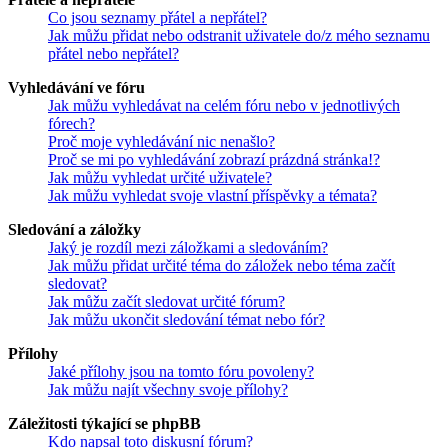
Co jsou seznamy přátel a nepřátel?
Jak můžu přidat nebo odstranit uživatele do/z mého seznamu
přátel nebo nepřátel?
Vyhledávání ve fóru
Jak můžu vyhledávat na celém fóru nebo v jednotlivých
fórech?
Proč moje vyhledávání nic nenašlo?
Proč se mi po vyhledávání zobrazí prázdná stránka!?
Jak můžu vyhledat určité uživatele?
Jak můžu vyhledat svoje vlastní příspěvky a témata?
Sledování a záložky
Jaký je rozdíl mezi záložkami a sledováním?
Jak můžu přidat určité téma do záložek nebo téma začít
sledovat?
Jak můžu začít sledovat určité fórum?
Jak můžu ukončit sledování témat nebo fór?
Přílohy
Jaké přílohy jsou na tomto fóru povoleny?
Jak můžu najít všechny svoje přílohy?
Záležitosti týkající se phpBB
Kdo napsal toto diskusní fórum?