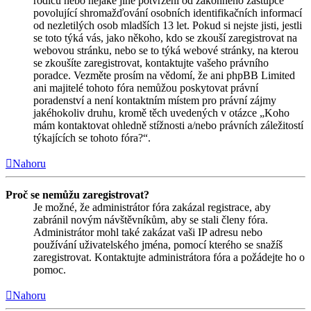
rodičů nebo nějaké jiné potvrzení od zákonného zástupce
povolující shromažďování osobních identifikačních informací
od nezletilých osob mladších 13 let. Pokud si nejste jisti, jestli
se toto týká vás, jako někoho, kdo se zkouší zaregistrovat na
webovou stránku, nebo se to týká webové stránky, na kterou
se zkoušíte zaregistrovat, kontaktujte vašeho právního
poradce. Vezměte prosím na vědomí, že ani phpBB Limited
ani majitelé tohoto fóra nemůžou poskytovat právní
poradenství a není kontaktním místem pro právní zájmy
jakéhokoliv druhu, kromě těch uvedených v otázce „Koho
mám kontaktovat ohledně stížnosti a/nebo právních záležitostí
týkajících se tohoto fóra?“.
Nahoru
Proč se nemůžu zaregistrovat?
Je možné, že administrátor fóra zakázal registrace, aby
zabránil novým návštěvníkům, aby se stali členy fóra.
Administrátor mohl také zakázat vaši IP adresu nebo
používání uživatelského jména, pomocí kterého se snažíš
zaregistrovat. Kontaktujte administrátora fóra a požádejte ho o
pomoc.
Nahoru