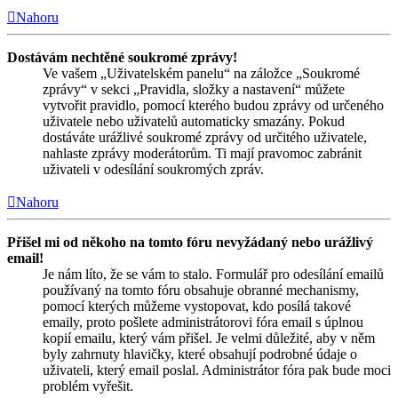
Nahoru
Dostávám nechtěné soukromé zprávy!
Ve vašem „Uživatelském panelu“ na záložce „Soukromé
zprávy“ v sekci „Pravidla, složky a nastavení“ můžete
vytvořit pravidlo, pomocí kterého budou zprávy od určeného
uživatele nebo uživatelů automaticky smazány. Pokud
dostáváte urážlivé soukromé zprávy od určitého uživatele,
nahlaste zprávy moderátorům. Ti mají pravomoc zabránit
uživateli v odesílání soukromých zpráv.
Nahoru
Přišel mi od někoho na tomto fóru nevyžádaný nebo urážlivý
email!
Je nám líto, že se vám to stalo. Formulář pro odesílání emailů
používaný na tomto fóru obsahuje obranné mechanismy,
pomocí kterých můžeme vystopovat, kdo posílá takové
emaily, proto pošlete administrátorovi fóra email s úplnou
kopií emailu, který vám přišel. Je velmi důležité, aby v něm
byly zahrnuty hlavičky, které obsahují podrobné údaje o
uživateli, který email poslal. Administrátor fóra pak bude moci
problém vyřešit.