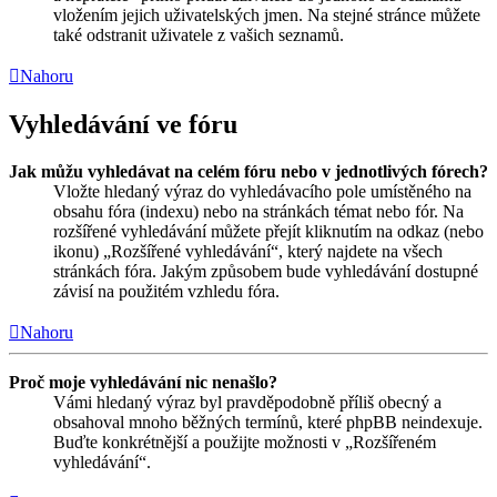
vložením jejich uživatelských jmen. Na stejné stránce můžete
také odstranit uživatele z vašich seznamů.
Nahoru
Vyhledávání ve fóru
Jak můžu vyhledávat na celém fóru nebo v jednotlivých fórech?
Vložte hledaný výraz do vyhledávacího pole umístěného na
obsahu fóra (indexu) nebo na stránkách témat nebo fór. Na
rozšířené vyhledávání můžete přejít kliknutím na odkaz (nebo
ikonu) „Rozšířené vyhledávání“, který najdete na všech
stránkách fóra. Jakým způsobem bude vyhledávání dostupné
závisí na použitém vzhledu fóra.
Nahoru
Proč moje vyhledávání nic nenašlo?
Vámi hledaný výraz byl pravděpodobně příliš obecný a
obsahoval mnoho běžných termínů, které phpBB neindexuje.
Buďte konkrétnější a použijte možnosti v „Rozšířeném
vyhledávání“.