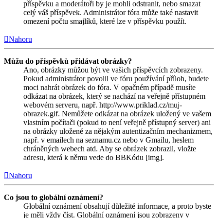
příspěvku a moderátoři by je mohli odstranit, nebo smazat
celý váš příspěvek. Administrátor fóra může také nastavit
omezení počtu smajlíků, které lze v příspěvku použít.
Nahoru
Můžu do příspěvků přidávat obrázky?
Ano, obrázky můžou být ve vašich příspěvcích zobrazeny.
Pokud administrátor povolil ve fóru používání příloh, budete
moci nahrát obrázek do fóra. V opačném případě musíte
odkázat na obrázek, který se nachází na veřejně přístupném
webovém serveru, např. http://www.priklad.cz/muj-
obrazek.gif. Nemůžete odkázat na obrázek uložený ve vašem
vlastním počítači (pokud to není veřejně přístupný server) ani
na obrázky uložené za nějakým autentizačním mechanizmem,
např. v emailech na seznamu.cz nebo v Gmailu, heslem
chráněných webech atd. Aby se obrázek zobrazil, vložte
adresu, která k němu vede do BBKódu [img].
Nahoru
Co jsou to globální oznámení?
Globální oznámení obsahují důležité informace, a proto byste
je měli vždy číst. Globální oznámení jsou zobrazeny v