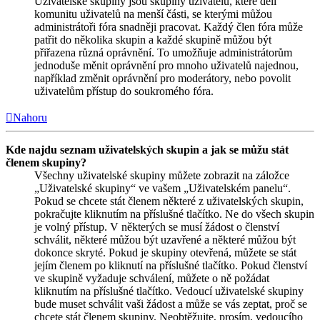
Uživatelské skupiny jsou skupiny uživatelů, které dělí
komunitu uživatelů na menší části, se kterými můžou
administrátoři fóra snadněji pracovat. Každý člen fóra může
patřit do několika skupin a každé skupině můžou být
přiřazena různá oprávnění. To umožňuje administrátorům
jednoduše měnit oprávnění pro mnoho uživatelů najednou,
například změnit oprávnění pro moderátory, nebo povolit
uživatelům přístup do soukromého fóra.
Nahoru
Kde najdu seznam uživatelských skupin a jak se můžu stát
členem skupiny?
Všechny uživatelské skupiny můžete zobrazit na záložce
„Uživatelské skupiny“ ve vašem „Uživatelském panelu“.
Pokud se chcete stát členem některé z uživatelských skupin,
pokračujte kliknutím na příslušné tlačítko. Ne do všech skupin
je volný přístup. V některých se musí žádost o členství
schválit, některé můžou být uzavřené a některé můžou být
dokonce skryté. Pokud je skupiny otevřená, můžete se stát
jejím členem po kliknutí na příslušné tlačítko. Pokud členství
ve skupině vyžaduje schválení, můžete o ně požádat
kliknutím na příslušné tlačítko. Vedoucí uživatelské skupiny
bude muset schválit vaši žádost a může se vás zeptat, proč se
chcete stát členem skupiny. Neobtěžujte, prosím, vedoucího