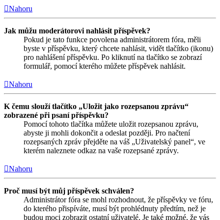
Nahoru
Jak můžu moderátorovi nahlásit příspěvek?
Pokud je tato funkce povolena administrátorem fóra, měli
byste v příspěvku, který chcete nahlásit, vidět tlačítko (ikonu)
pro nahlášení příspěvku. Po kliknutí na tlačítko se zobrazí
formulář, pomocí kterého můžete příspěvek nahlásit.
Nahoru
K čemu slouží tlačítko „Uložit jako rozepsanou zprávu“
zobrazené při psaní příspěvku?
Pomocí tohoto tlačítka můžete uložit rozepsanou zprávu,
abyste ji mohli dokončit a odeslat později. Pro načtení
rozepsaných zpráv přejděte na váš „Uživatelský panel“, ve
kterém naleznete odkaz na vaše rozepsané zprávy.
Nahoru
Proč musí být můj příspěvek schválen?
Administrátor fóra se mohl rozhodnout, že příspěvky ve fóru,
do kterého přispíváte, musí být prohlédnuty předtím, než je
budou moci zobrazit ostatní uživatelé. Je také možné, že vás