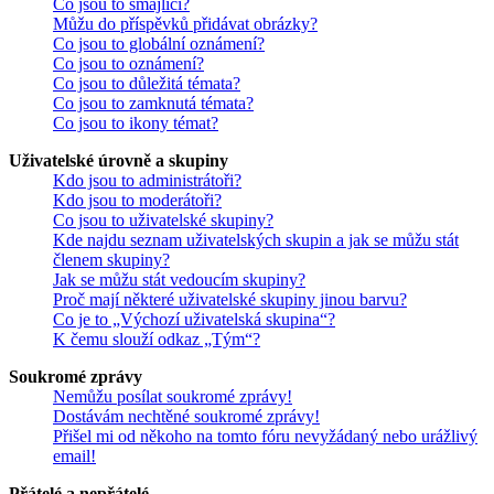
Co jsou to smajlíci?
Můžu do příspěvků přidávat obrázky?
Co jsou to globální oznámení?
Co jsou to oznámení?
Co jsou to důležitá témata?
Co jsou to zamknutá témata?
Co jsou to ikony témat?
Uživatelské úrovně a skupiny
Kdo jsou to administrátoři?
Kdo jsou to moderátoři?
Co jsou to uživatelské skupiny?
Kde najdu seznam uživatelských skupin a jak se můžu stát
členem skupiny?
Jak se můžu stát vedoucím skupiny?
Proč mají některé uživatelské skupiny jinou barvu?
Co je to „Výchozí uživatelská skupina“?
K čemu slouží odkaz „Tým“?
Soukromé zprávy
Nemůžu posílat soukromé zprávy!
Dostávám nechtěné soukromé zprávy!
Přišel mi od někoho na tomto fóru nevyžádaný nebo urážlivý
email!
Přátelé a nepřátelé