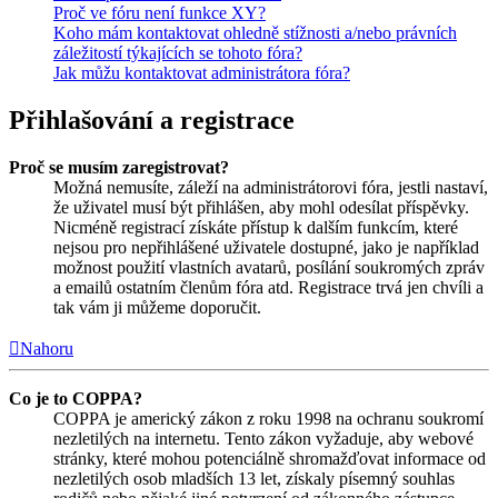
Proč ve fóru není funkce XY?
Koho mám kontaktovat ohledně stížnosti a/nebo právních
záležitostí týkajících se tohoto fóra?
Jak můžu kontaktovat administrátora fóra?
Přihlašování a registrace
Proč se musím zaregistrovat?
Možná nemusíte, záleží na administrátorovi fóra, jestli nastaví,
že uživatel musí být přihlášen, aby mohl odesílat příspěvky.
Nicméně registrací získáte přístup k dalším funkcím, které
nejsou pro nepřihlášené uživatele dostupné, jako je například
možnost použití vlastních avatarů, posílání soukromých zpráv
a emailů ostatním členům fóra atd. Registrace trvá jen chvíli a
tak vám ji můžeme doporučit.
Nahoru
Co je to COPPA?
COPPA je americký zákon z roku 1998 na ochranu soukromí
nezletilých na internetu. Tento zákon vyžaduje, aby webové
stránky, které mohou potenciálně shromažďovat informace od
nezletilých osob mladších 13 let, získaly písemný souhlas