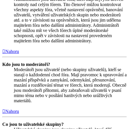
kontroly nad celým fórem. Tito členové můžou kontrolovat
všechny aspekty fóra, včetně nastavení oprávnění, banování
uživatelů, vytváření uživatelských skupin nebo moderátorů
atd. a to v závislosti na oprávněních, která jsou jim udělena
majitelem fóra nebo dalšími administrátory. Administrátoři
také můžou mít ve všech fórech úplné moderátorské
schopnosti, opět v závislosti na nastavení provedeném
majitelem fóra nebo dalšími administrátory.
Nahoru
Kdo jsou to moderátoři?
Moderátoři jsou uživatelé (nebo skupiny uživatelů), kteří se
starají o každodenní chod fóra. Mají pravomoc k upravování a
mazání příspěvků a zamykání, odemykání, přesunování,
mazání a rozdělování témat ve fórech, která moderují. Obecně
jsou moderátoři přítomni, aby zabraňovali uživatelů v psaní
mimo téma nebo v posílání hanlivých nebo urážlivých
materiálů.
Nahoru
Co jsou to uživatelské skupiny?