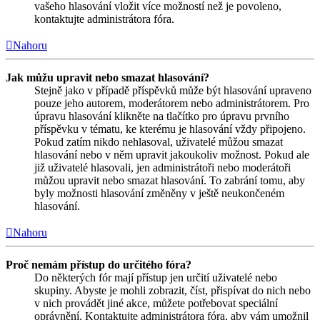
vašeho hlasování vložit více možností než je povoleno,
kontaktujte administrátora fóra.
Nahoru
Jak můžu upravit nebo smazat hlasování?
Stejně jako v případě příspěvků může být hlasování upraveno
pouze jeho autorem, moderátorem nebo administrátorem. Pro
úpravu hlasování klikněte na tlačítko pro úpravu prvního
příspěvku v tématu, ke kterému je hlasování vždy připojeno.
Pokud zatím nikdo nehlasoval, uživatelé můžou smazat
hlasování nebo v něm upravit jakoukoliv možnost. Pokud ale
již uživatelé hlasovali, jen administrátoři nebo moderátoři
můžou upravit nebo smazat hlasování. To zabrání tomu, aby
byly možnosti hlasování změněny v ještě neukončeném
hlasování.
Nahoru
Proč nemám přístup do určitého fóra?
Do některých fór mají přístup jen určití uživatelé nebo
skupiny. Abyste je mohli zobrazit, číst, přispívat do nich nebo
v nich provádět jiné akce, můžete potřebovat speciální
oprávnění. Kontaktujte administrátora fóra, aby vám umožnil