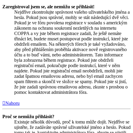
Zaregistroval jsem se, ale nemůžu se přihlásit!
Nejdříve zkontrolujte správnost vašeho uživatelského jména a
hesla. Pokud jsou správné, mohly se stát následující dvě věci.
Pokud je ve fóru povolena registrace v souladu s americkým
zákonem na ochranu soukromí nezletilých na internetu
COPPA a vy jste během registrace zadali, že ještě nemáte
třináct let, budete muset postupovat podle instrukcí, které jste
obdrželi emailem. Na některých fórech je také vyžadováno,
aby před přihlášením proběhla aktivace nově registrovaného
účtu a to buď vámi, nebo administrátorem. Tato informace
byla zobrazena během registrace. Pokud jste obdrželi
registrační email, pokračujte podle instrukcí, které v něm
najdete. Pokud jste registrační email neobdrželi, mohli jste
zadat špatnou emailovou adresu, nebo byl email zachycen
spam filtrem a skončil ve složce se spamy. Pokud jste si jistí,
že jste zadali správnou emailovou adresu, zkuste s prosbou o
pomoc kontaktovat administrátora fóra.
Nahoru
Proč se nemůžu přihlásit?
Existuje několik důvodů, proč k tomu může dojít. Nejdříve se
ujistěte, že zadáváte správné uživatelské jméno a heslo. Pokud
tomu tak je, kontaktujte administrátora fóra, abyste se ujistili,