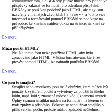
administrátor fóra, ale BBKódy je také možné pro jednotlivé
příspěvky zakázat ve formuláři pro odesílání příspěvků.
BBKódy se používají podobně jako HTML, ale tagy jsou
uzavřeny v hranatých závorkách [ a ] a ne v < a >. Pro více
informací o formátování pomocí BBKódů se podívejte na
průvodce, ke kterému najdete odkaz na stránce, na které se
píší příspěvky.
Nahoru
Můžu použít HTML?
Ne. Na tomto fóru nelze používat HTML, aby bylo
zpracováno jako HTML. Většinu formátování, které lze
provést pomocí HTML, lze nahradit použitím BBKódů.
Nahoru
Co jsou to smajlíci?
Smajlíci nebo emotikony jsou malé obrázky, které můžou být
použity k vyjádření pocitů a vytvořeny za použití krátkého
kódu, např. kód :) znamená radost a kód :( znamená smutek.
Úplný seznam smajlíků najdete na formuláři, na kterém se
tvoří zprávy a příspěvky. Pokuste se nepoužívat smajlíky v
příliš velkém počtu, protože můžou způsobit nečitelnost