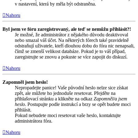
v nastavení, která by měla být odstraněna.
Nahoru
Byl jsem ve fóru zaregistrovaný, ale teď se nemůžu přihlásit?!
Je možné, že administrátor z nějakého důvodu deaktivoval
nebo smazal váš účet. Na některých fórech také pravidelně
odstraňují uživatele, kteří dlouhou dobu do fóra nic nenapsali,
čímž se zmenší velikost databáze. Pokud je to váš případ,
zaregistrujte se znovu a pokuste se více zapojit do diskuzí.
Nahoru
Zapomněl jsem heslo!
Nepropadejte panice! Vaše původní heslo nelze sice získat
zpět, ale můžete ho jednoduše resetovat. Přejděte na
přihlašovací stránku a klikněte na odkaz
Zapomněl/a jsem
heslo
. Postupujte podle instrukcí a brzy se opět budete moci
přihlásit.
Pokud nebudete moci resetovat vaše heslo, kontaktujte
administrátora fóra.
Nahoru