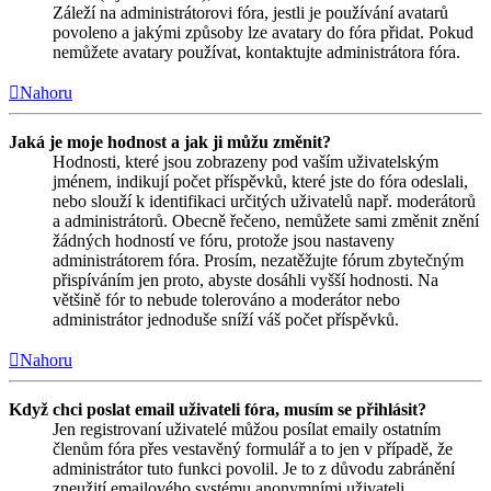
Záleží na administrátorovi fóra, jestli je používání avatarů
povoleno a jakými způsoby lze avatary do fóra přidat. Pokud
nemůžete avatary používat, kontaktujte administrátora fóra.
Nahoru
Jaká je moje hodnost a jak ji můžu změnit?
Hodnosti, které jsou zobrazeny pod vaším uživatelským
jménem, indikují počet příspěvků, které jste do fóra odeslali,
nebo slouží k identifikaci určitých uživatelů např. moderátorů
a administrátorů. Obecně řečeno, nemůžete sami změnit znění
žádných hodností ve fóru, protože jsou nastaveny
administrátorem fóra. Prosím, nezatěžujte fórum zbytečným
přispíváním jen proto, abyste dosáhli vyšší hodnosti. Na
většině fór to nebude tolerováno a moderátor nebo
administrátor jednoduše sníží váš počet příspěvků.
Nahoru
Když chci poslat email uživateli fóra, musím se přihlásit?
Jen registrovaní uživatelé můžou posílat emaily ostatním
členům fóra přes vestavěný formulář a to jen v případě, že
administrátor tuto funkci povolil. Je to z důvodu zabránění
zneužití emailového systému anonymními uživateli.