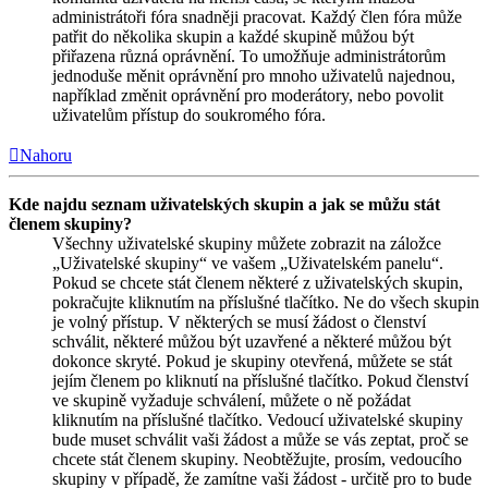
administrátoři fóra snadněji pracovat. Každý člen fóra může
patřit do několika skupin a každé skupině můžou být
přiřazena různá oprávnění. To umožňuje administrátorům
jednoduše měnit oprávnění pro mnoho uživatelů najednou,
například změnit oprávnění pro moderátory, nebo povolit
uživatelům přístup do soukromého fóra.
Nahoru
Kde najdu seznam uživatelských skupin a jak se můžu stát
členem skupiny?
Všechny uživatelské skupiny můžete zobrazit na záložce
„Uživatelské skupiny“ ve vašem „Uživatelském panelu“.
Pokud se chcete stát členem některé z uživatelských skupin,
pokračujte kliknutím na příslušné tlačítko. Ne do všech skupin
je volný přístup. V některých se musí žádost o členství
schválit, některé můžou být uzavřené a některé můžou být
dokonce skryté. Pokud je skupiny otevřená, můžete se stát
jejím členem po kliknutí na příslušné tlačítko. Pokud členství
ve skupině vyžaduje schválení, můžete o ně požádat
kliknutím na příslušné tlačítko. Vedoucí uživatelské skupiny
bude muset schválit vaši žádost a může se vás zeptat, proč se
chcete stát členem skupiny. Neobtěžujte, prosím, vedoucího
skupiny v případě, že zamítne vaši žádost - určitě pro to bude