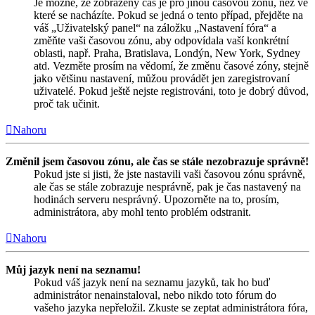
Je možné, že zobrazený čas je pro jinou časovou zónu, než ve
které se nacházíte. Pokud se jedná o tento případ, přejděte na
váš „Uživatelský panel“ na záložku „Nastavení fóra“ a
změňte vaši časovou zónu, aby odpovídala vaší konkrétní
oblasti, např. Praha, Bratislava, Londýn, New York, Sydney
atd. Vezměte prosím na vědomí, že změnu časové zóny, stejně
jako většinu nastavení, můžou provádět jen zaregistrovaní
uživatelé. Pokud ještě nejste registrováni, toto je dobrý důvod,
proč tak učinit.
Nahoru
Změnil jsem časovou zónu, ale čas se stále nezobrazuje správně!
Pokud jste si jisti, že jste nastavili vaši časovou zónu správně,
ale čas se stále zobrazuje nesprávně, pak je čas nastavený na
hodinách serveru nesprávný. Upozorněte na to, prosím,
administrátora, aby mohl tento problém odstranit.
Nahoru
Můj jazyk není na seznamu!
Pokud váš jazyk není na seznamu jazyků, tak ho buď
administrátor nenainstaloval, nebo nikdo toto fórum do
vašeho jazyka nepřeložil. Zkuste se zeptat administrátora fóra,