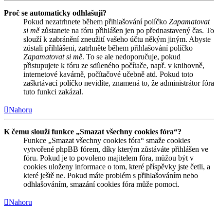
Proč se automaticky odhlašuji?
Pokud nezatrhnete během přihlašování políčko
Zapamatovat
si mě
zůstanete na fóru přihlášen jen po přednastavený čas. To
slouží k zabránění zneužití vašeho účtu někým jiným. Abyste
zůstali přihlášeni, zatrhněte během přihlašování políčko
Zapamatovat si mě
. To se ale nedoporučuje, pokud
přistupujete k fóru ze sdíleného počítače, např. v knihovně,
internetové kavárně, počítačové učebně atd. Pokud toto
zaškrtávací políčko nevidíte, znamená to, že administrátor fóra
tuto funkci zakázal.
Nahoru
K čemu slouží funkce „Smazat všechny cookies fóra“?
Funkce „Smazat všechny cookies fóra“ smaže cookies
vytvořené phpBB fórem, díky kterým zůstáváte přihlášen ve
fóru. Pokud je to povoleno majitelem fóra, můžou být v
cookies uloženy informace o tom, které příspěvky jste četli, a
které ještě ne. Pokud máte problém s přihlašováním nebo
odhlašováním, smazání cookies fóra může pomoci.
Nahoru