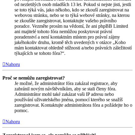
od nezletilých osob mladších 13 let. Pokud si nejste jisti, jestli
se toto týká vás, jako někoho, kdo se zkouší zaregistrovat na
webovou stránku, nebo se to týká webové stránky, na kterou
se zkoušíte zaregistrovat, kontaktujte vašeho právního
poradce. Vezměte prosím na vědomí, že ani phpBB Limited
ani majitelé tohoto fóra nemůžou poskytovat právní
poradenství a není kontaktním místem pro právní zájmy
jakéhokoliv druhu, kromě těch uvedených v otázce „Koho
mám kontaktovat ohledně stížnosti a/nebo právních záležitostí
týkajících se tohoto fóra?“.
Nahoru
Proč se nemůžu zaregistrovat?
Je možné, že administrátor fóra zakázal registrace, aby
zabránil novým návštěvníkům, aby se stali členy fóra.
Administrátor mohl také zakázat vaši IP adresu nebo
používání uživatelského jména, pomocí kterého se snažíš
zaregistrovat. Kontaktujte administrátora fóra a požádejte ho o
pomoc.
Nahoru