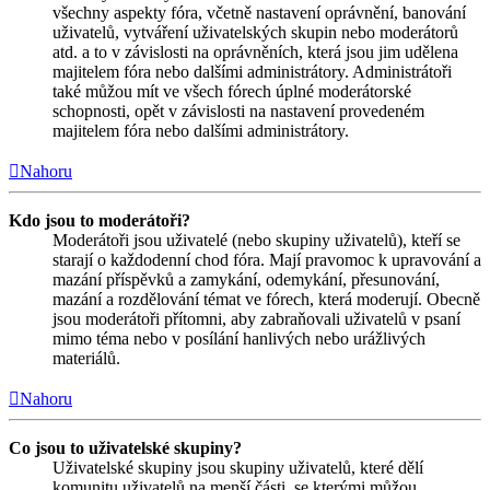
všechny aspekty fóra, včetně nastavení oprávnění, banování
uživatelů, vytváření uživatelských skupin nebo moderátorů
atd. a to v závislosti na oprávněních, která jsou jim udělena
majitelem fóra nebo dalšími administrátory. Administrátoři
také můžou mít ve všech fórech úplné moderátorské
schopnosti, opět v závislosti na nastavení provedeném
majitelem fóra nebo dalšími administrátory.
Nahoru
Kdo jsou to moderátoři?
Moderátoři jsou uživatelé (nebo skupiny uživatelů), kteří se
starají o každodenní chod fóra. Mají pravomoc k upravování a
mazání příspěvků a zamykání, odemykání, přesunování,
mazání a rozdělování témat ve fórech, která moderují. Obecně
jsou moderátoři přítomni, aby zabraňovali uživatelů v psaní
mimo téma nebo v posílání hanlivých nebo urážlivých
materiálů.
Nahoru
Co jsou to uživatelské skupiny?
Uživatelské skupiny jsou skupiny uživatelů, které dělí
komunitu uživatelů na menší části, se kterými můžou