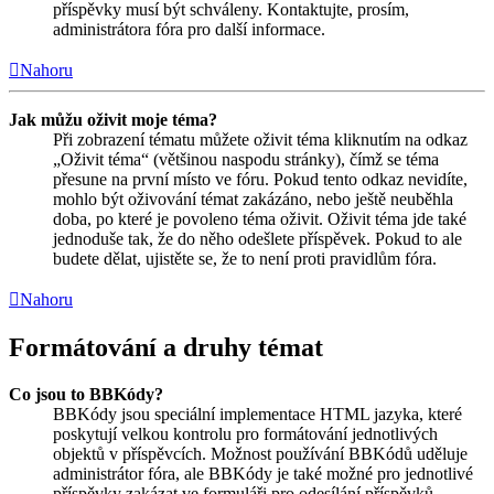
příspěvky musí být schváleny. Kontaktujte, prosím,
administrátora fóra pro další informace.
Nahoru
Jak můžu oživit moje téma?
Při zobrazení tématu můžete oživit téma kliknutím na odkaz
„Oživit téma“ (většinou naspodu stránky), čímž se téma
přesune na první místo ve fóru. Pokud tento odkaz nevidíte,
mohlo být oživování témat zakázáno, nebo ještě neuběhla
doba, po které je povoleno téma oživit. Oživit téma jde také
jednoduše tak, že do něho odešlete příspěvek. Pokud to ale
budete dělat, ujistěte se, že to není proti pravidlům fóra.
Nahoru
Formátování a druhy témat
Co jsou to BBKódy?
BBKódy jsou speciální implementace HTML jazyka, které
poskytují velkou kontrolu pro formátování jednotlivých
objektů v příspěvcích. Možnost používání BBKódů uděluje
administrátor fóra, ale BBKódy je také možné pro jednotlivé
příspěvky zakázat ve formuláři pro odesílání příspěvků.