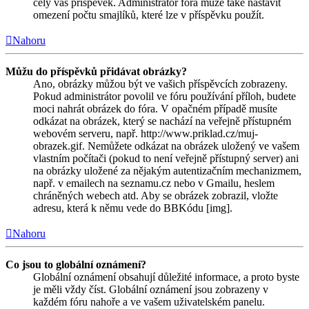
celý váš příspěvek. Administrátor fóra může také nastavit
omezení počtu smajlíků, které lze v příspěvku použít.
Nahoru
Můžu do příspěvků přidávat obrázky?
Ano, obrázky můžou být ve vašich příspěvcích zobrazeny.
Pokud administrátor povolil ve fóru používání příloh, budete
moci nahrát obrázek do fóra. V opačném případě musíte
odkázat na obrázek, který se nachází na veřejně přístupném
webovém serveru, např. http://www.priklad.cz/muj-
obrazek.gif. Nemůžete odkázat na obrázek uložený ve vašem
vlastním počítači (pokud to není veřejně přístupný server) ani
na obrázky uložené za nějakým autentizačním mechanizmem,
např. v emailech na seznamu.cz nebo v Gmailu, heslem
chráněných webech atd. Aby se obrázek zobrazil, vložte
adresu, která k němu vede do BBKódu [img].
Nahoru
Co jsou to globální oznámení?
Globální oznámení obsahují důležité informace, a proto byste
je měli vždy číst. Globální oznámení jsou zobrazeny v
každém fóru nahoře a ve vašem uživatelském panelu.