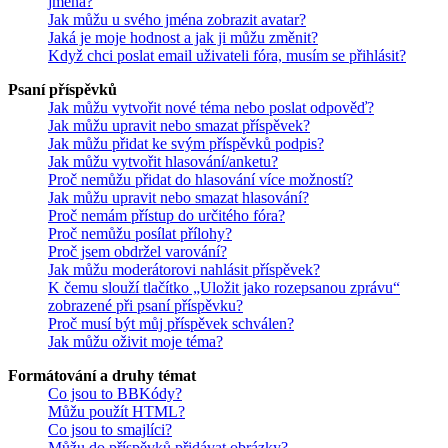
jména?
Jak můžu u svého jména zobrazit avatar?
Jaká je moje hodnost a jak ji můžu změnit?
Když chci poslat email uživateli fóra, musím se přihlásit?
Psaní příspěvků
Jak můžu vytvořit nové téma nebo poslat odpověď?
Jak můžu upravit nebo smazat příspěvek?
Jak můžu přidat ke svým příspěvků podpis?
Jak můžu vytvořit hlasování/anketu?
Proč nemůžu přidat do hlasování více možností?
Jak můžu upravit nebo smazat hlasování?
Proč nemám přístup do určitého fóra?
Proč nemůžu posílat přílohy?
Proč jsem obdržel varování?
Jak můžu moderátorovi nahlásit příspěvek?
K čemu slouží tlačítko „Uložit jako rozepsanou zprávu“
zobrazené při psaní příspěvku?
Proč musí být můj příspěvek schválen?
Jak můžu oživit moje téma?
Formátování a druhy témat
Co jsou to BBKódy?
Můžu použít HTML?
Co jsou to smajlíci?
Můžu do příspěvků přidávat obrázky?