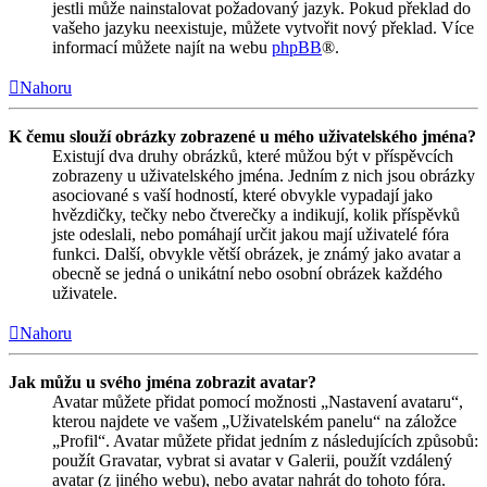
jestli může nainstalovat požadovaný jazyk. Pokud překlad do
vašeho jazyku neexistuje, můžete vytvořit nový překlad. Více
informací můžete najít na webu
phpBB
®.
Nahoru
K čemu slouží obrázky zobrazené u mého uživatelského jména?
Existují dva druhy obrázků, které můžou být v příspěvcích
zobrazeny u uživatelského jména. Jedním z nich jsou obrázky
asociované s vaší hodností, které obvykle vypadají jako
hvězdičky, tečky nebo čtverečky a indikují, kolik příspěvků
jste odeslali, nebo pomáhají určit jakou mají uživatelé fóra
funkci. Další, obvykle větší obrázek, je známý jako avatar a
obecně se jedná o unikátní nebo osobní obrázek každého
uživatele.
Nahoru
Jak můžu u svého jména zobrazit avatar?
Avatar můžete přidat pomocí možnosti „Nastavení avataru“,
kterou najdete ve vašem „Uživatelském panelu“ na záložce
„Profil“. Avatar můžete přidat jedním z následujících způsobů:
použít Gravatar, vybrat si avatar v Galerii, použít vzdálený
avatar (z jiného webu), nebo avatar nahrát do tohoto fóra.