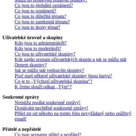
Co jsou to globální oznámení?
Co jsou to oznámení?
Co jsou to důležitá témata?
Co jsou to zamknutá témata?
Co jsou to ikony témat?
Uživatelské úrovně a skupiny
Kdo jsou to administrátoři?
Kdo jsou to moderátoři?
Co jsou to uživatelské skupiny?
Kde najdu seznam uživatelských skupin a jak se můžu stát
členem skupiny?
Jak se můžu stát vedoucím skupiny?
Proč mají některé uživatelské skupiny jinou barvu?
Co je to „Výchozí uživatelská skupina“?
K čemu slouží odkaz „Tým“?
Soukromé zprávy
Nemůžu posílat soukromé zprávy!
Dostávám nechtěné soukromé zprávy!
Přišel mi od někoho na tomto fóru nevyžádaný nebo urážlivý
email!
Přátelé a nepřátelé
Co jsou seznamy přátel a nepřátel?