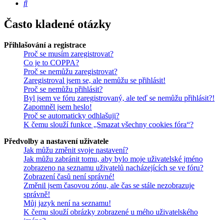
Hledat
Často kladené otázky
Přihlašování a registrace
Proč se musím zaregistrovat?
Co je to COPPA?
Proč se nemůžu zaregistrovat?
Zaregistroval jsem se, ale nemůžu se přihlásit!
Proč se nemůžu přihlásit?
Byl jsem ve fóru zaregistrovaný, ale teď se nemůžu přihlásit?!
Zapomněl jsem heslo!
Proč se automaticky odhlašuji?
K čemu slouží funkce „Smazat všechny cookies fóra“?
Předvolby a nastavení uživatele
Jak můžu změnit svoje nastavení?
Jak můžu zabránit tomu, aby bylo moje uživatelské jméno
zobrazeno na seznamu uživatelů nacházejících se ve fóru?
Zobrazení časů není správné!
Změnil jsem časovou zónu, ale čas se stále nezobrazuje
správně!
Můj jazyk není na seznamu!
K čemu slouží obrázky zobrazené u mého uživatelského