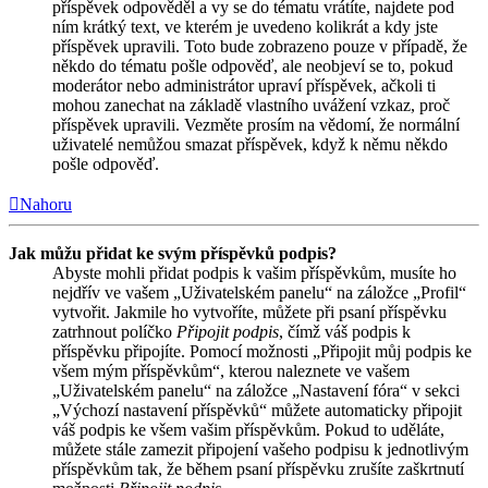
příspěvek odpověděl a vy se do tématu vrátíte, najdete pod
ním krátký text, ve kterém je uvedeno kolikrát a kdy jste
příspěvek upravili. Toto bude zobrazeno pouze v případě, že
někdo do tématu pošle odpověď, ale neobjeví se to, pokud
moderátor nebo administrátor upraví příspěvek, ačkoli ti
mohou zanechat na základě vlastního uvážení vzkaz, proč
příspěvek upravili. Vezměte prosím na vědomí, že normální
uživatelé nemůžou smazat příspěvek, když k němu někdo
pošle odpověď.
Nahoru
Jak můžu přidat ke svým příspěvků podpis?
Abyste mohli přidat podpis k vašim příspěvkům, musíte ho
nejdřív ve vašem „Uživatelském panelu“ na záložce „Profil“
vytvořit. Jakmile ho vytvoříte, můžete při psaní příspěvku
zatrhnout políčko
Připojit podpis
, čímž váš podpis k
příspěvku připojíte. Pomocí možnosti „Připojit můj podpis ke
všem mým příspěvkům“, kterou naleznete ve vašem
„Uživatelském panelu“ na záložce „Nastavení fóra“ v sekci
„Výchozí nastavení příspěvků“ můžete automaticky připojit
váš podpis ke všem vašim příspěvkům. Pokud to uděláte,
můžete stále zamezit připojení vašeho podpisu k jednotlivým
příspěvkům tak, že během psaní příspěvku zrušíte zaškrtnutí