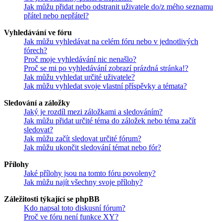
Jak můžu přidat nebo odstranit uživatele do/z mého seznamu
přátel nebo nepřátel?
Vyhledávání ve fóru
Jak můžu vyhledávat na celém fóru nebo v jednotlivých
fórech?
Proč moje vyhledávání nic nenašlo?
Proč se mi po vyhledávání zobrazí prázdná stránka!?
Jak můžu vyhledat určité uživatele?
Jak můžu vyhledat svoje vlastní příspěvky a témata?
Sledování a záložky
Jaký je rozdíl mezi záložkami a sledováním?
Jak můžu přidat určité téma do záložek nebo téma začít
sledovat?
Jak můžu začít sledovat určité fórum?
Jak můžu ukončit sledování témat nebo fór?
Přílohy
Jaké přílohy jsou na tomto fóru povoleny?
Jak můžu najít všechny svoje přílohy?
Záležitosti týkající se phpBB
Kdo napsal toto diskusní fórum?
Proč ve fóru není funkce XY?