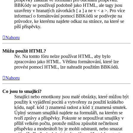
BBKódy se používají podobně jako HTML, ale tagy jsou
uzavřeny v hranatých závorkách [ a ] a ne v < a >. Pro více
informací o formátování pomocí BBKódů se podívejte na
průvodce, ke kterému najdete odkaz na stránce, na které se
píší příspěvky.
Nahoru
Můžu použít HTML?
Ne. Na tomto fóru nelze používat HTML, aby bylo
zpracováno jako HTML. Většinu formátování, které lze
provést pomocí HTML, lze nahradit použitím BBKódů.
Nahoru
Co jsou to smajlíci?
Smajlíci nebo emotikony jsou malé obrázky, které můžou být
použity k vyjádření pocitů a vytvořeny za použití krátkého
kódu, např. kód :) znamená radost a kód :( znamená smutek.
Úplný seznam smajlíků najdete na formuláři, na kterém se
tvoří zprávy a příspěvky. Pokuste se nepoužívat smajlíky v
příliš velkém počtu, protože můžou způsobit nečitelnost
příspěvku a moderátoři by je mohli odstranit, nebo smazat