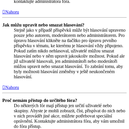
kontaktujte administrátora fóra.
Nahoru
Jak můžu upravit nebo smazat hlasování?
Stejně jako v případě příspěvků může být hlasování upraveno
pouze jeho autorem, moderátorem nebo administrátorem. Pro
úpravu hlasování klikněte na tlačítko pro úpravu prvního
příspěvku v tématu, ke kterému je hlasování vždy připojeno.
Pokud zatím nikdo nehlasoval, uživatelé můžou smazat
hlasování nebo v něm upravit jakoukoliv možnost. Pokud ale
již uživatelé hlasovali, jen administrátoři nebo moderátoři
můžou upravit nebo smazat hlasování. To zabrání tomu, aby
byly možnosti hlasování změněny v ještě neukončeném
hlasování.
Nahoru
Proč nemám přístup do určitého fóra?
Do některých fór mají přístup jen určití uživatelé nebo
skupiny. Abyste je mohli zobrazit, číst, přispívat do nich nebo
v nich provádět jiné akce, můžete potřebovat speciální
oprávnění. Kontaktujte administrátora fóra, aby vám umožnil
do fóra přístup.