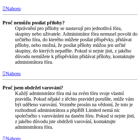
Nahoru
Proč nemůžu posílat přílohy?
Oprávnění pro přílohy se nastavují pro jednotlivá fóra,
skupiny nebo uživatele. Administrátor fóra nemusel povolit do
určitého fóra, do kterého můžete posílat příspěvky, přidávat
přílohy, nebo možná, že posílat přílohy můžou jen určité
skupiny, do kterých nepatříte. Pokud si nejste jisti, z jakého
důvodu nemůžete k příspěvkům přidávat přílohy, kontaktujte
administrátora fóra.
Nahoru
Proč jsem obdržel varování?
Každý administrátor fóra má na svém fóru svoje vlastní
pravidla. Pokud nějaké z těchto pravidel porušíte, může vám
být uděleno varování. Vezměte prosím na vědomí, že toto je
rozhodnutí administrátora a phpBB Limited nemá nic
společného s varováními na daném fóru. Pokud si nejste jisti,
z jakého důvodu jste obdrželi varování, kontaktujte
administrátora fóra.
Nahoru