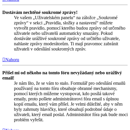
Dostávám nechtěné soukromé zprávy!
Ve vašem „Uživatelském panelu“ na záložce „Soukromé
zprávy“ v sekci „Pravidla, složky a nastavení“ můžete
vytvořit pravidlo, pomocí kterého budou zprávy od určeného
uživatele nebo uživatelů automaticky smazány. Pokud
dostáváte urážlivé soukromé zprávy od určitého uživatele,
nahlaste zprávy moderátorům. Ti mají pravomoc zabránit
uživateli v odesílání soukromých zpráv.
Nahoru
Přišel mi od někoho na tomto fóru nevyžádaný nebo urážlivý
email!
Je nám líto, že se vám to stalo. Formulář pro odesílání emailů
používaný na tomto fóru obsahuje obranné mechanismy,
pomocí kterých můžeme vystopovat, kdo posílá takové
emaily, proto pošlete administrátorovi fóra email s úplnou
kopií emailu, který vám přišel. Je velmi důležité, aby v něm
byly zahrnuty hlavičky, které obsahují podrobné údaje o
uživateli, který email poslal. Administrátor fóra pak bude moci
problém vyřešit.