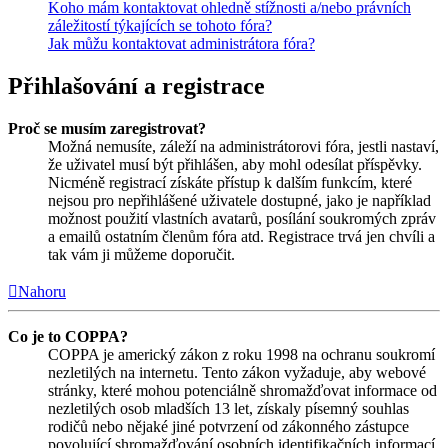
Koho mám kontaktovat ohledně stížnosti a/nebo právních
záležitostí týkajících se tohoto fóra?
Jak můžu kontaktovat administrátora fóra?
Přihlašování a registrace
Proč se musím zaregistrovat?
Možná nemusíte, záleží na administrátorovi fóra, jestli nastaví,
že uživatel musí být přihlášen, aby mohl odesílat příspěvky.
Nicméně registrací získáte přístup k dalším funkcím, které
nejsou pro nepřihlášené uživatele dostupné, jako je například
možnost použití vlastních avatarů, posílání soukromých zpráv
a emailů ostatním členům fóra atd. Registrace trvá jen chvíli a
tak vám ji můžeme doporučit.
Nahoru
Co je to COPPA?
COPPA je americký zákon z roku 1998 na ochranu soukromí
nezletilých na internetu. Tento zákon vyžaduje, aby webové
stránky, které mohou potenciálně shromažďovat informace od
nezletilých osob mladších 13 let, získaly písemný souhlas
rodičů nebo nějaké jiné potvrzení od zákonného zástupce
povolující shromažďování osobních identifikačních informací