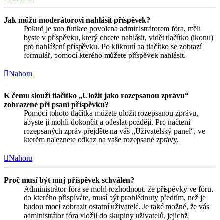
Jak můžu moderátorovi nahlásit příspěvek?
Pokud je tato funkce povolena administrátorem fóra, měli
byste v příspěvku, který chcete nahlásit, vidět tlačítko (ikonu)
pro nahlášení příspěvku. Po kliknutí na tlačítko se zobrazí
formulář, pomocí kterého můžete příspěvek nahlásit.
Nahoru
K čemu slouží tlačítko „Uložit jako rozepsanou zprávu“
zobrazené při psaní příspěvku?
Pomocí tohoto tlačítka můžete uložit rozepsanou zprávu,
abyste ji mohli dokončit a odeslat později. Pro načtení
rozepsaných zpráv přejděte na váš „Uživatelský panel“, ve
kterém naleznete odkaz na vaše rozepsané zprávy.
Nahoru
Proč musí být můj příspěvek schválen?
Administrátor fóra se mohl rozhodnout, že příspěvky ve fóru,
do kterého přispíváte, musí být prohlédnuty předtím, než je
budou moci zobrazit ostatní uživatelé. Je také možné, že vás
administrátor fóra vložil do skupiny uživatelů, jejichž