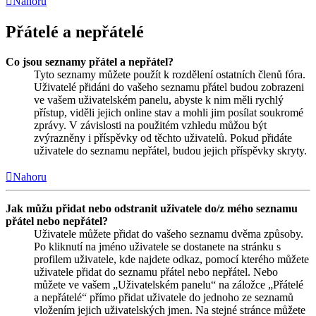
Nahoru
Přátelé a nepřátelé
Co jsou seznamy přátel a nepřátel?
Tyto seznamy můžete použít k rozdělení ostatních členů fóra.
Uživatelé přidáni do vašeho seznamu přátel budou zobrazeni
ve vašem uživatelském panelu, abyste k nim měli rychlý
přístup, viděli jejich online stav a mohli jim posílat soukromé
zprávy. V závislosti na použitém vzhledu můžou být
zvýrazněny i příspěvky od těchto uživatelů. Pokud přidáte
uživatele do seznamu nepřátel, budou jejich příspěvky skryty.
Nahoru
Jak můžu přidat nebo odstranit uživatele do/z mého seznamu
přátel nebo nepřátel?
Uživatele můžete přidat do vašeho seznamu dvěma způsoby.
Po kliknutí na jméno uživatele se dostanete na stránku s
profilem uživatele, kde najdete odkaz, pomocí kterého můžete
uživatele přidat do seznamu přátel nebo nepřátel. Nebo
můžete ve vašem „Uživatelském panelu“ na záložce „Přátelé
a nepřátelé“ přímo přidat uživatele do jednoho ze seznamů
vložením jejich uživatelských jmen. Na stejné stránce můžete