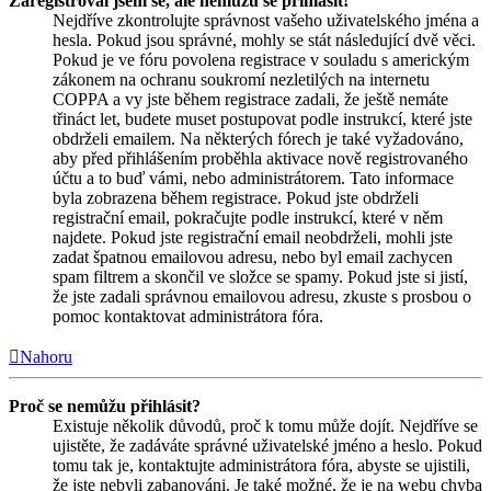
Zaregistroval jsem se, ale nemůžu se přihlásit!
Nejdříve zkontrolujte správnost vašeho uživatelského jména a
hesla. Pokud jsou správné, mohly se stát následující dvě věci.
Pokud je ve fóru povolena registrace v souladu s americkým
zákonem na ochranu soukromí nezletilých na internetu
COPPA a vy jste během registrace zadali, že ještě nemáte
třináct let, budete muset postupovat podle instrukcí, které jste
obdrželi emailem. Na některých fórech je také vyžadováno,
aby před přihlášením proběhla aktivace nově registrovaného
účtu a to buď vámi, nebo administrátorem. Tato informace
byla zobrazena během registrace. Pokud jste obdrželi
registrační email, pokračujte podle instrukcí, které v něm
najdete. Pokud jste registrační email neobdrželi, mohli jste
zadat špatnou emailovou adresu, nebo byl email zachycen
spam filtrem a skončil ve složce se spamy. Pokud jste si jistí,
že jste zadali správnou emailovou adresu, zkuste s prosbou o
pomoc kontaktovat administrátora fóra.
Nahoru
Proč se nemůžu přihlásit?
Existuje několik důvodů, proč k tomu může dojít. Nejdříve se
ujistěte, že zadáváte správné uživatelské jméno a heslo. Pokud
tomu tak je, kontaktujte administrátora fóra, abyste se ujistili,
že jste nebyli zabanováni. Je také možné, že je na webu chyba