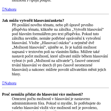
možnosti
Připojit podpis
.
Nahoru
Jak můžu vytvořit hlasování/anketu?
Při posílání nového tématu, nebo při úpravě prvního
příspěvku tématu, klikněte na záložku „Vytvořit hlasování“
pod hlavním formulářem pro text příspěvku. Pokud tuto
záložku nevidíte, nemáte potřebné oprávnění k vytvoření
hlasování. Vložte „Hlasovací otázku“ a nejméně dvě
„Možnosti hlasování“, ujistěte se, že je každá možnost
napsaná v textovém poli na vlastním řádku. Můžete také
nastavit počet možností, které uživatel může během hlasování
vybrat (v poli „Možností na uživatele“), časové omezení
trvání hlasování ve dnech (0 pro časově neomezené
hlasování) a nakonec můžete povolit uživatelům měnit jejich
hlasy.
Nahoru
Proč nemůžu přidat do hlasování více možností?
Omezení počtu možností v hlasování je nastaveno
administrátorem fóra. Pokud si myslíte, že potřebujete do
vašeho hlasování vložit více možností než je povoleno,