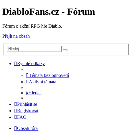
DiabloFans.cz - Fórum
Fórum o akční RPG hře Diablo.
Přejít na obsah
Rychlé odkazy
Témata bez odpovědí
Aktivní témata
Hledat
Přihlásit se
Registrovat
FAQ
Obsah fóra