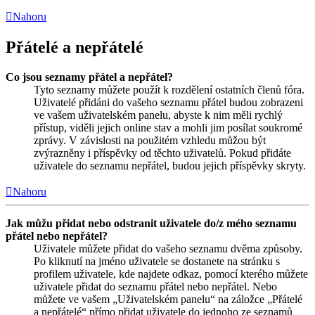
Nahoru
Přátelé a nepřátelé
Co jsou seznamy přátel a nepřátel?
Tyto seznamy můžete použít k rozdělení ostatních členů fóra.
Uživatelé přidáni do vašeho seznamu přátel budou zobrazeni
ve vašem uživatelském panelu, abyste k nim měli rychlý
přístup, viděli jejich online stav a mohli jim posílat soukromé
zprávy. V závislosti na použitém vzhledu můžou být
zvýrazněny i příspěvky od těchto uživatelů. Pokud přidáte
uživatele do seznamu nepřátel, budou jejich příspěvky skryty.
Nahoru
Jak můžu přidat nebo odstranit uživatele do/z mého seznamu
přátel nebo nepřátel?
Uživatele můžete přidat do vašeho seznamu dvěma způsoby.
Po kliknutí na jméno uživatele se dostanete na stránku s
profilem uživatele, kde najdete odkaz, pomocí kterého můžete
uživatele přidat do seznamu přátel nebo nepřátel. Nebo
můžete ve vašem „Uživatelském panelu“ na záložce „Přátelé
a nepřátelé“ přímo přidat uživatele do jednoho ze seznamů