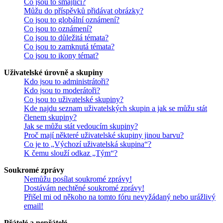
Co jsou to smajlíci?
Můžu do příspěvků přidávat obrázky?
Co jsou to globální oznámení?
Co jsou to oznámení?
Co jsou to důležitá témata?
Co jsou to zamknutá témata?
Co jsou to ikony témat?
Uživatelské úrovně a skupiny
Kdo jsou to administrátoři?
Kdo jsou to moderátoři?
Co jsou to uživatelské skupiny?
Kde najdu seznam uživatelských skupin a jak se můžu stát
členem skupiny?
Jak se můžu stát vedoucím skupiny?
Proč mají některé uživatelské skupiny jinou barvu?
Co je to „Výchozí uživatelská skupina“?
K čemu slouží odkaz „Tým“?
Soukromé zprávy
Nemůžu posílat soukromé zprávy!
Dostávám nechtěné soukromé zprávy!
Přišel mi od někoho na tomto fóru nevyžádaný nebo urážlivý
email!
Přátelé a nepřátelé