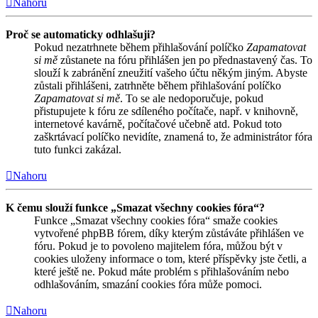
Nahoru
Proč se automaticky odhlašuji?
Pokud nezatrhnete během přihlašování políčko
Zapamatovat
si mě
zůstanete na fóru přihlášen jen po přednastavený čas. To
slouží k zabránění zneužití vašeho účtu někým jiným. Abyste
zůstali přihlášeni, zatrhněte během přihlašování políčko
Zapamatovat si mě
. To se ale nedoporučuje, pokud
přistupujete k fóru ze sdíleného počítače, např. v knihovně,
internetové kavárně, počítačové učebně atd. Pokud toto
zaškrtávací políčko nevidíte, znamená to, že administrátor fóra
tuto funkci zakázal.
Nahoru
K čemu slouží funkce „Smazat všechny cookies fóra“?
Funkce „Smazat všechny cookies fóra“ smaže cookies
vytvořené phpBB fórem, díky kterým zůstáváte přihlášen ve
fóru. Pokud je to povoleno majitelem fóra, můžou být v
cookies uloženy informace o tom, které příspěvky jste četli, a
které ještě ne. Pokud máte problém s přihlašováním nebo
odhlašováním, smazání cookies fóra může pomoci.
Nahoru