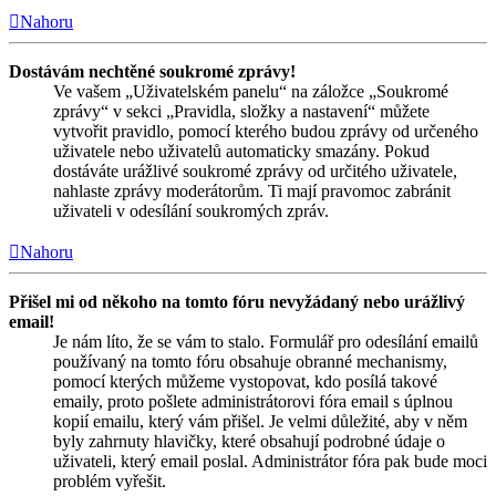
Nahoru
Dostávám nechtěné soukromé zprávy!
Ve vašem „Uživatelském panelu“ na záložce „Soukromé
zprávy“ v sekci „Pravidla, složky a nastavení“ můžete
vytvořit pravidlo, pomocí kterého budou zprávy od určeného
uživatele nebo uživatelů automaticky smazány. Pokud
dostáváte urážlivé soukromé zprávy od určitého uživatele,
nahlaste zprávy moderátorům. Ti mají pravomoc zabránit
uživateli v odesílání soukromých zpráv.
Nahoru
Přišel mi od někoho na tomto fóru nevyžádaný nebo urážlivý
email!
Je nám líto, že se vám to stalo. Formulář pro odesílání emailů
používaný na tomto fóru obsahuje obranné mechanismy,
pomocí kterých můžeme vystopovat, kdo posílá takové
emaily, proto pošlete administrátorovi fóra email s úplnou
kopií emailu, který vám přišel. Je velmi důležité, aby v něm
byly zahrnuty hlavičky, které obsahují podrobné údaje o
uživateli, který email poslal. Administrátor fóra pak bude moci
problém vyřešit.