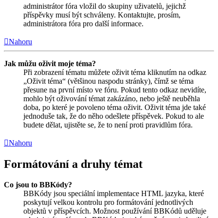
administrátor fóra vložil do skupiny uživatelů, jejichž
příspěvky musí být schváleny. Kontaktujte, prosím,
administrátora fóra pro další informace.
Nahoru
Jak můžu oživit moje téma?
Při zobrazení tématu můžete oživit téma kliknutím na odkaz
„Oživit téma“ (většinou naspodu stránky), čímž se téma
přesune na první místo ve fóru. Pokud tento odkaz nevidíte,
mohlo být oživování témat zakázáno, nebo ještě neuběhla
doba, po které je povoleno téma oživit. Oživit téma jde také
jednoduše tak, že do něho odešlete příspěvek. Pokud to ale
budete dělat, ujistěte se, že to není proti pravidlům fóra.
Nahoru
Formátování a druhy témat
Co jsou to BBKódy?
BBKódy jsou speciální implementace HTML jazyka, které
poskytují velkou kontrolu pro formátování jednotlivých
objektů v příspěvcích. Možnost používání BBKódů uděluje