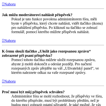
Nahoru
Jak můžu moderátorovi nahlásit příspěvek?
Pokud je tato funkce povolena administrátorem fóra, měli
byste v příspěvku, který chcete nahlásit, vidět tlačítko (ikonu)
pro nahlášení příspěvku. Po kliknutí na tlačítko se zobrazí
formulář, pomocí kterého můžete příspěvek nahlásit.
Nahoru
K čemu slouží tlačítko „Uložit jako rozepsanou zprávu“
zobrazené při psaní příspěvku?
Pomocí tohoto tlačítka můžete uložit rozepsanou zprávu,
abyste ji mohli dokončit a odeslat později. Pro načtení
rozepsaných zpráv přejděte na váš „Uživatelský panel“, ve
kterém naleznete odkaz na vaše rozepsané zprávy.
Nahoru
Proč musí být můj příspěvek schválen?
Administrátor fóra se mohl rozhodnout, že příspěvky ve fóru,
do kterého přispíváte, musí být prohlédnuty předtím, než je
budou moci zobrazit ostatní uživatelé. Je také možné, že vás