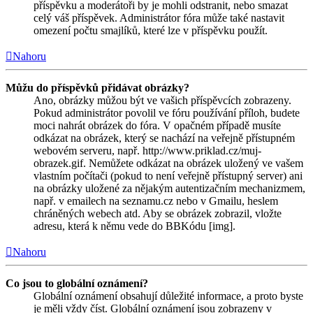
příspěvku a moderátoři by je mohli odstranit, nebo smazat
celý váš příspěvek. Administrátor fóra může také nastavit
omezení počtu smajlíků, které lze v příspěvku použít.
Nahoru
Můžu do příspěvků přidávat obrázky?
Ano, obrázky můžou být ve vašich příspěvcích zobrazeny.
Pokud administrátor povolil ve fóru používání příloh, budete
moci nahrát obrázek do fóra. V opačném případě musíte
odkázat na obrázek, který se nachází na veřejně přístupném
webovém serveru, např. http://www.priklad.cz/muj-
obrazek.gif. Nemůžete odkázat na obrázek uložený ve vašem
vlastním počítači (pokud to není veřejně přístupný server) ani
na obrázky uložené za nějakým autentizačním mechanizmem,
např. v emailech na seznamu.cz nebo v Gmailu, heslem
chráněných webech atd. Aby se obrázek zobrazil, vložte
adresu, která k němu vede do BBKódu [img].
Nahoru
Co jsou to globální oznámení?
Globální oznámení obsahují důležité informace, a proto byste
je měli vždy číst. Globální oznámení jsou zobrazeny v