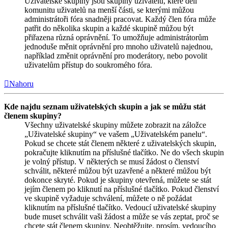
Uživatelské skupiny jsou skupiny uživatelů, které dělí
komunitu uživatelů na menší části, se kterými můžou
administrátoři fóra snadněji pracovat. Každý člen fóra může
patřit do několika skupin a každé skupině můžou být
přiřazena různá oprávnění. To umožňuje administrátorům
jednoduše měnit oprávnění pro mnoho uživatelů najednou,
například změnit oprávnění pro moderátory, nebo povolit
uživatelům přístup do soukromého fóra.
Nahoru
Kde najdu seznam uživatelských skupin a jak se můžu stát
členem skupiny?
Všechny uživatelské skupiny můžete zobrazit na záložce
„Uživatelské skupiny“ ve vašem „Uživatelském panelu“.
Pokud se chcete stát členem některé z uživatelských skupin,
pokračujte kliknutím na příslušné tlačítko. Ne do všech skupin
je volný přístup. V některých se musí žádost o členství
schválit, některé můžou být uzavřené a některé můžou být
dokonce skryté. Pokud je skupiny otevřená, můžete se stát
jejím členem po kliknutí na příslušné tlačítko. Pokud členství
ve skupině vyžaduje schválení, můžete o ně požádat
kliknutím na příslušné tlačítko. Vedoucí uživatelské skupiny
bude muset schválit vaši žádost a může se vás zeptat, proč se
chcete stát členem skupiny. Neobtěžujte, prosím, vedoucího