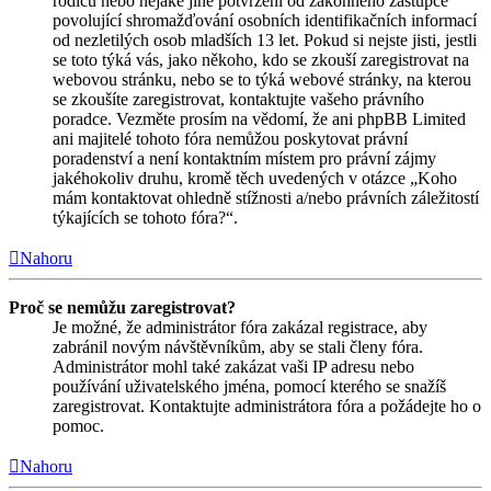
rodičů nebo nějaké jiné potvrzení od zákonného zástupce
povolující shromažďování osobních identifikačních informací
od nezletilých osob mladších 13 let. Pokud si nejste jisti, jestli
se toto týká vás, jako někoho, kdo se zkouší zaregistrovat na
webovou stránku, nebo se to týká webové stránky, na kterou
se zkoušíte zaregistrovat, kontaktujte vašeho právního
poradce. Vezměte prosím na vědomí, že ani phpBB Limited
ani majitelé tohoto fóra nemůžou poskytovat právní
poradenství a není kontaktním místem pro právní zájmy
jakéhokoliv druhu, kromě těch uvedených v otázce „Koho
mám kontaktovat ohledně stížnosti a/nebo právních záležitostí
týkajících se tohoto fóra?“.
Nahoru
Proč se nemůžu zaregistrovat?
Je možné, že administrátor fóra zakázal registrace, aby
zabránil novým návštěvníkům, aby se stali členy fóra.
Administrátor mohl také zakázat vaši IP adresu nebo
používání uživatelského jména, pomocí kterého se snažíš
zaregistrovat. Kontaktujte administrátora fóra a požádejte ho o
pomoc.
Nahoru