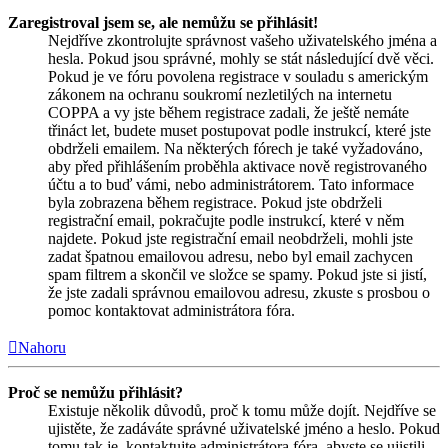
Zaregistroval jsem se, ale nemůžu se přihlásit!
Nejdříve zkontrolujte správnost vašeho uživatelského jména a
hesla. Pokud jsou správné, mohly se stát následující dvě věci.
Pokud je ve fóru povolena registrace v souladu s americkým
zákonem na ochranu soukromí nezletilých na internetu
COPPA a vy jste během registrace zadali, že ještě nemáte
třináct let, budete muset postupovat podle instrukcí, které jste
obdrželi emailem. Na některých fórech je také vyžadováno,
aby před přihlášením proběhla aktivace nově registrovaného
účtu a to buď vámi, nebo administrátorem. Tato informace
byla zobrazena během registrace. Pokud jste obdrželi
registrační email, pokračujte podle instrukcí, které v něm
najdete. Pokud jste registrační email neobdrželi, mohli jste
zadat špatnou emailovou adresu, nebo byl email zachycen
spam filtrem a skončil ve složce se spamy. Pokud jste si jistí,
že jste zadali správnou emailovou adresu, zkuste s prosbou o
pomoc kontaktovat administrátora fóra.
Nahoru
Proč se nemůžu přihlásit?
Existuje několik důvodů, proč k tomu může dojít. Nejdříve se
ujistěte, že zadáváte správné uživatelské jméno a heslo. Pokud
tomu tak je, kontaktujte administrátora fóra, abyste se ujistili,