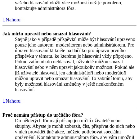
vašeho hlasování vložit více možností než je povoleno,
kontaktujte administrátora fóra.
Nahoru
Jak můžu upravit nebo smazat hlasování?
Stejně jako v případě příspěvků může být hlasování upraveno
pouze jeho autorem, moderátorem nebo administrátorem. Pro
úpravu hlasování klikněte na tlačítko pro úpravu prvního
příspěvku v tématu, ke kterému je hlasování vždy připojeno.
Pokud zatím nikdo nehlasoval, uživatelé můžou smazat
hlasování nebo v něm upravit jakoukoliv možnost. Pokud ale
již uživatelé hlasovali, jen administrátoři nebo moderátoři
můžou upravit nebo smazat hlasování. To zabrání tomu, aby
byly možnosti hlasování změněny v ještě neukončeném
hlasování.
Nahoru
Proč nemám přístup do určitého fóra?
Do některých fór mají přístup jen určití uživatelé nebo
skupiny. Abyste je mohli zobrazit, číst, přispívat do nich nebo
v nich provádět jiné akce, můžete potřebovat speciální
oprávnění. Kontaktujte administrátora fóra, aby vám umožnil