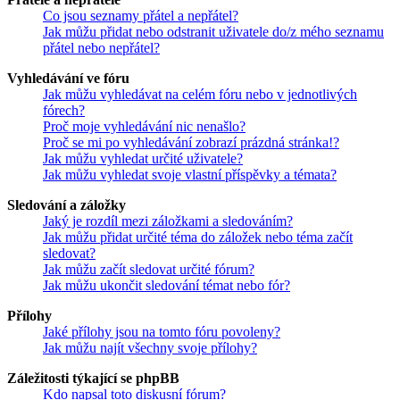
Co jsou seznamy přátel a nepřátel?
Jak můžu přidat nebo odstranit uživatele do/z mého seznamu
přátel nebo nepřátel?
Vyhledávání ve fóru
Jak můžu vyhledávat na celém fóru nebo v jednotlivých
fórech?
Proč moje vyhledávání nic nenašlo?
Proč se mi po vyhledávání zobrazí prázdná stránka!?
Jak můžu vyhledat určité uživatele?
Jak můžu vyhledat svoje vlastní příspěvky a témata?
Sledování a záložky
Jaký je rozdíl mezi záložkami a sledováním?
Jak můžu přidat určité téma do záložek nebo téma začít
sledovat?
Jak můžu začít sledovat určité fórum?
Jak můžu ukončit sledování témat nebo fór?
Přílohy
Jaké přílohy jsou na tomto fóru povoleny?
Jak můžu najít všechny svoje přílohy?
Záležitosti týkající se phpBB
Kdo napsal toto diskusní fórum?