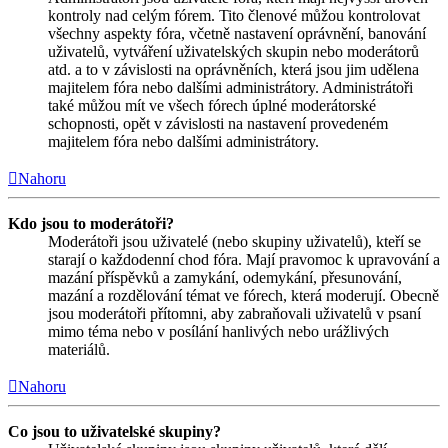
kontroly nad celým fórem. Tito členové můžou kontrolovat
všechny aspekty fóra, včetně nastavení oprávnění, banování
uživatelů, vytváření uživatelských skupin nebo moderátorů
atd. a to v závislosti na oprávněních, která jsou jim udělena
majitelem fóra nebo dalšími administrátory. Administrátoři
také můžou mít ve všech fórech úplné moderátorské
schopnosti, opět v závislosti na nastavení provedeném
majitelem fóra nebo dalšími administrátory.
Nahoru
Kdo jsou to moderátoři?
Moderátoři jsou uživatelé (nebo skupiny uživatelů), kteří se
starají o každodenní chod fóra. Mají pravomoc k upravování a
mazání příspěvků a zamykání, odemykání, přesunování,
mazání a rozdělování témat ve fórech, která moderují. Obecně
jsou moderátoři přítomni, aby zabraňovali uživatelů v psaní
mimo téma nebo v posílání hanlivých nebo urážlivých
materiálů.
Nahoru
Co jsou to uživatelské skupiny?