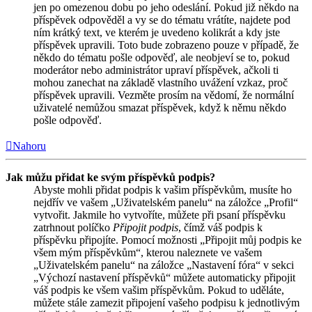
jen po omezenou dobu po jeho odeslání. Pokud již někdo na
příspěvek odpověděl a vy se do tématu vrátíte, najdete pod
ním krátký text, ve kterém je uvedeno kolikrát a kdy jste
příspěvek upravili. Toto bude zobrazeno pouze v případě, že
někdo do tématu pošle odpověď, ale neobjeví se to, pokud
moderátor nebo administrátor upraví příspěvek, ačkoli ti
mohou zanechat na základě vlastního uvážení vzkaz, proč
příspěvek upravili. Vezměte prosím na vědomí, že normální
uživatelé nemůžou smazat příspěvek, když k němu někdo
pošle odpověď.
Nahoru
Jak můžu přidat ke svým příspěvků podpis?
Abyste mohli přidat podpis k vašim příspěvkům, musíte ho
nejdřív ve vašem „Uživatelském panelu“ na záložce „Profil“
vytvořit. Jakmile ho vytvoříte, můžete při psaní příspěvku
zatrhnout políčko
Připojit podpis
, čímž váš podpis k
příspěvku připojíte. Pomocí možnosti „Připojit můj podpis ke
všem mým příspěvkům“, kterou naleznete ve vašem
„Uživatelském panelu“ na záložce „Nastavení fóra“ v sekci
„Výchozí nastavení příspěvků“ můžete automaticky připojit
váš podpis ke všem vašim příspěvkům. Pokud to uděláte,
můžete stále zamezit připojení vašeho podpisu k jednotlivým