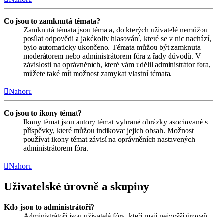
Co jsou to zamknutá témata?
Zamknutá témata jsou témata, do kterých uživatelé nemůžou
posílat odpovědi a jakékoliv hlasování, které se v nic nachází,
bylo automaticky ukončeno. Témata můžou být zamknuta
moderátorem nebo administrátorem fóra z řady důvodů. V
závislosti na oprávněních, které vám udělil administrátor fóra,
můžete také mít možnost zamykat vlastní témata.
Nahoru
Co jsou to ikony témat?
Ikony témat jsou autory témat vybrané obrázky asociované s
příspěvky, které můžou indikovat jejich obsah. Možnost
používat ikony témat závisí na oprávněních nastavených
administrátorem fóra.
Nahoru
Uživatelské úrovně a skupiny
Kdo jsou to administrátoři?
Administrátoři jsou uživatelé fóra, kteří mají nejvyšší úroveň