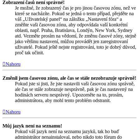
Zobrazení časů není správné!
Je možné, že zobrazený čas je pro jinou časovou zónu, než ve
které se nacházíte. Pokud se jedná o tento případ, přejděte na
váš „Uživatelský panel“ na záložku „Nastavení fóra“ a
změňte vaši časovou zónu, aby odpovídala vaší konkrétní
oblasti, např. Praha, Bratislava, Londýn, New York, Sydney
atd. Vezměte prosím na vědomí, že změnu časové zóny, stejně
jako většinu nastavení, můžou provádět jen zaregistrovaní
uživatelé. Pokud ještě nejste registrováni, toto je dobrý důvod,
proč tak učinit.
Nahoru
Změnil jsem časovou zónu, ale čas se stále nezobrazuje správně!
Pokud jste si jisti, že jste nastavili vaši časovou zónu správně,
ale čas se stále zobrazuje nesprávně, pak je čas nastavený na
hodinách serveru nesprávný. Upozorněte na to, prosím,
administrátora, aby mohl tento problém odstranit.
Nahoru
Můj jazyk není na seznamu!
Pokud váš jazyk není na seznamu jazyků, tak ho buď
administrátor nenainstaloval, nebo nikdo toto fórum do