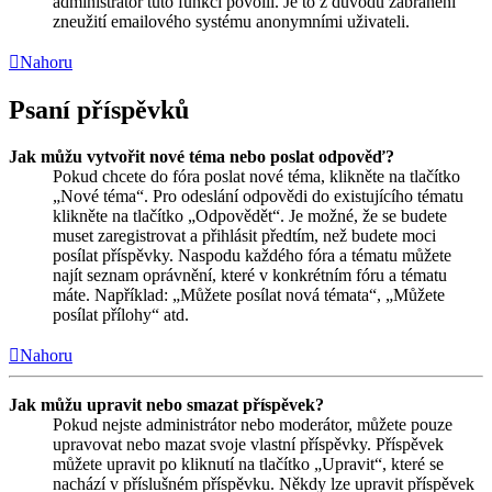
administrátor tuto funkci povolil. Je to z důvodu zabránění
zneužití emailového systému anonymními uživateli.
Nahoru
Psaní příspěvků
Jak můžu vytvořit nové téma nebo poslat odpověď?
Pokud chcete do fóra poslat nové téma, klikněte na tlačítko
„Nové téma“. Pro odeslání odpovědi do existujícího tématu
klikněte na tlačítko „Odpovědět“. Je možné, že se budete
muset zaregistrovat a přihlásit předtím, než budete moci
posílat příspěvky. Naspodu každého fóra a tématu můžete
najít seznam oprávnění, které v konkrétním fóru a tématu
máte. Například: „Můžete posílat nová témata“, „Můžete
posílat přílohy“ atd.
Nahoru
Jak můžu upravit nebo smazat příspěvek?
Pokud nejste administrátor nebo moderátor, můžete pouze
upravovat nebo mazat svoje vlastní příspěvky. Příspěvek
můžete upravit po kliknutí na tlačítko „Upravit“, které se
nachází v příslušném příspěvku. Někdy lze upravit příspěvek