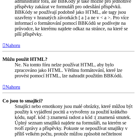
administrátor fóra, ale BBKódy je také možné pro jednotlivé
příspěvky zakázat ve formuláři pro odesílání příspěvků.
BBKódy se používají podobně jako HTML, ale tagy jsou
uzavřeny v hranatých závorkách [ a ] a ne v < a >. Pro více
informací o formátování pomocí BBKódů se podívejte na
průvodce, ke kterému najdete odkaz na stránce, na které se
píší příspěvky.
Nahoru
Můžu použít HTML?
Ne. Na tomto fóru nelze používat HTML, aby bylo
zpracováno jako HTML. Většinu formátování, které lze
provést pomocí HTML, lze nahradit použitím BBKódů.
Nahoru
Co jsou to smajlíci?
Smajlíci nebo emotikony jsou malé obrázky, které můžou být
použity k vyjádření pocitů a vytvořeny za použití krátkého
kódu, např. kód :) znamená radost a kód :( znamená smutek.
Úplný seznam smajlíků najdete na formuláři, na kterém se
tvoří zprávy a příspěvky. Pokuste se nepoužívat smajlíky v
příliš velkém počtu, protože můžou způsobit nečitelnost