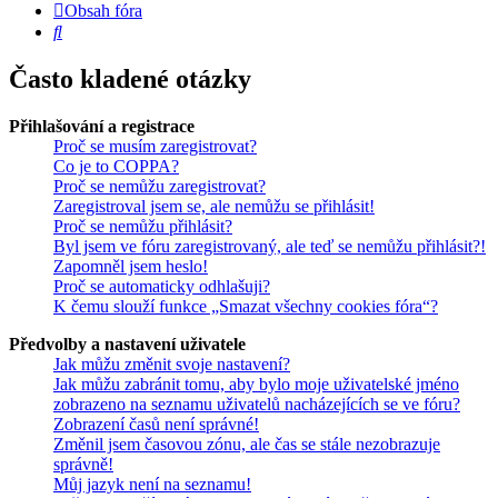
Obsah fóra
Hledat
Často kladené otázky
Přihlašování a registrace
Proč se musím zaregistrovat?
Co je to COPPA?
Proč se nemůžu zaregistrovat?
Zaregistroval jsem se, ale nemůžu se přihlásit!
Proč se nemůžu přihlásit?
Byl jsem ve fóru zaregistrovaný, ale teď se nemůžu přihlásit?!
Zapomněl jsem heslo!
Proč se automaticky odhlašuji?
K čemu slouží funkce „Smazat všechny cookies fóra“?
Předvolby a nastavení uživatele
Jak můžu změnit svoje nastavení?
Jak můžu zabránit tomu, aby bylo moje uživatelské jméno
zobrazeno na seznamu uživatelů nacházejících se ve fóru?
Zobrazení časů není správné!
Změnil jsem časovou zónu, ale čas se stále nezobrazuje
správně!
Můj jazyk není na seznamu!