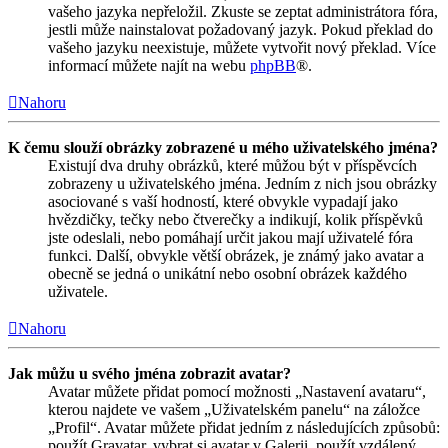
vašeho jazyka nepřeložil. Zkuste se zeptat administrátora fóra,
jestli může nainstalovat požadovaný jazyk. Pokud překlad do
vašeho jazyku neexistuje, můžete vytvořit nový překlad. Více
informací můžete najít na webu
phpBB
®.
Nahoru
K čemu slouží obrázky zobrazené u mého uživatelského jména?
Existují dva druhy obrázků, které můžou být v příspěvcích
zobrazeny u uživatelského jména. Jedním z nich jsou obrázky
asociované s vaší hodností, které obvykle vypadají jako
hvězdičky, tečky nebo čtverečky a indikují, kolik příspěvků
jste odeslali, nebo pomáhají určit jakou mají uživatelé fóra
funkci. Další, obvykle větší obrázek, je známý jako avatar a
obecně se jedná o unikátní nebo osobní obrázek každého
uživatele.
Nahoru
Jak můžu u svého jména zobrazit avatar?
Avatar můžete přidat pomocí možnosti „Nastavení avataru“,
kterou najdete ve vašem „Uživatelském panelu“ na záložce
„Profil“. Avatar můžete přidat jedním z následujících způsobů:
použít Gravatar, vybrat si avatar v Galerii, použít vzdálený