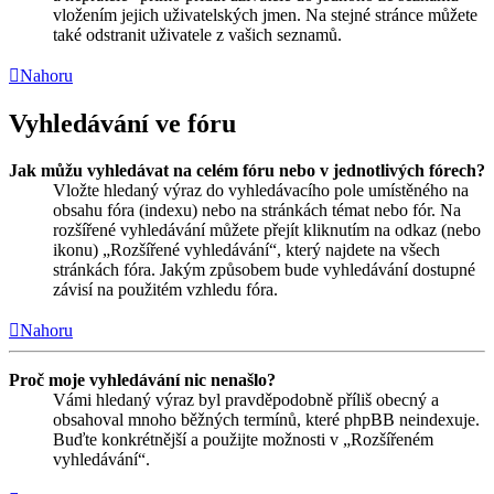
vložením jejich uživatelských jmen. Na stejné stránce můžete
také odstranit uživatele z vašich seznamů.
Nahoru
Vyhledávání ve fóru
Jak můžu vyhledávat na celém fóru nebo v jednotlivých fórech?
Vložte hledaný výraz do vyhledávacího pole umístěného na
obsahu fóra (indexu) nebo na stránkách témat nebo fór. Na
rozšířené vyhledávání můžete přejít kliknutím na odkaz (nebo
ikonu) „Rozšířené vyhledávání“, který najdete na všech
stránkách fóra. Jakým způsobem bude vyhledávání dostupné
závisí na použitém vzhledu fóra.
Nahoru
Proč moje vyhledávání nic nenašlo?
Vámi hledaný výraz byl pravděpodobně příliš obecný a
obsahoval mnoho běžných termínů, které phpBB neindexuje.
Buďte konkrétnější a použijte možnosti v „Rozšířeném
vyhledávání“.