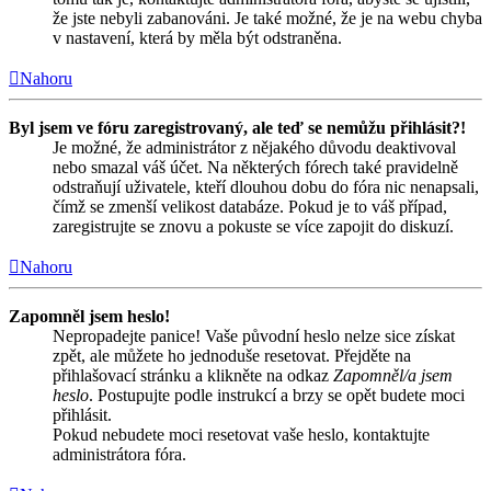
že jste nebyli zabanováni. Je také možné, že je na webu chyba
v nastavení, která by měla být odstraněna.
Nahoru
Byl jsem ve fóru zaregistrovaný, ale teď se nemůžu přihlásit?!
Je možné, že administrátor z nějakého důvodu deaktivoval
nebo smazal váš účet. Na některých fórech také pravidelně
odstraňují uživatele, kteří dlouhou dobu do fóra nic nenapsali,
čímž se zmenší velikost databáze. Pokud je to váš případ,
zaregistrujte se znovu a pokuste se více zapojit do diskuzí.
Nahoru
Zapomněl jsem heslo!
Nepropadejte panice! Vaše původní heslo nelze sice získat
zpět, ale můžete ho jednoduše resetovat. Přejděte na
přihlašovací stránku a klikněte na odkaz
Zapomněl/a jsem
heslo
. Postupujte podle instrukcí a brzy se opět budete moci
přihlásit.
Pokud nebudete moci resetovat vaše heslo, kontaktujte
administrátora fóra.