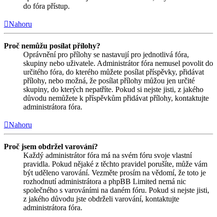
do fóra přístup.
Nahoru
Proč nemůžu posílat přílohy?
Oprávnění pro přílohy se nastavují pro jednotlivá fóra,
skupiny nebo uživatele. Administrátor fóra nemusel povolit do
určitého fóra, do kterého můžete posílat příspěvky, přidávat
přílohy, nebo možná, že posílat přílohy můžou jen určité
skupiny, do kterých nepatříte. Pokud si nejste jisti, z jakého
důvodu nemůžete k příspěvkům přidávat přílohy, kontaktujte
administrátora fóra.
Nahoru
Proč jsem obdržel varování?
Každý administrátor fóra má na svém fóru svoje vlastní
pravidla. Pokud nějaké z těchto pravidel porušíte, může vám
být uděleno varování. Vezměte prosím na vědomí, že toto je
rozhodnutí administrátora a phpBB Limited nemá nic
společného s varováními na daném fóru. Pokud si nejste jisti,
z jakého důvodu jste obdrželi varování, kontaktujte
administrátora fóra.