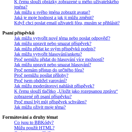
K čemu slouží obrázky zobrazené u mého uživatelského
jména?
Jak můžu u svého jména zobrazit avatar?
Jaká je moje hodnost a jak ji můžu změnit?
Když chci poslat email uživateli fóra, musím se přihlásit?
Psaní příspěvků
Jak můžu vytvořit nové téma nebo poslat odpověď?
Jak můžu upravit nebo smazat příspěvek?
Jak můžu přidat ke svým příspěvků podpis?
Jak můžu vytvořit hlasování/anketu?
Proč nemůžu přidat do hlasování více možností?
Jak můžu upravit nebo smazat hlasování?
Proč nemám přístup do určitého fóra?
Proč nemůžu posílat přílohy?
Proč jsem obdržel varování?
Jak můžu moderátorovi nahlásit příspěvek?
K čemu slouží tlačítko „Uložit jako rozepsanou zprávu“
zobrazené při psaní příspěvku?
Proč musí být můj příspěvek schválen?
Jak můžu oživit moje téma?
Formátování a druhy témat
Co jsou to BBKódy?
Můžu použít HTML?