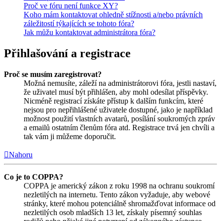
Proč ve fóru není funkce XY?
Koho mám kontaktovat ohledně stížnosti a/nebo právních
záležitostí týkajících se tohoto fóra?
Jak můžu kontaktovat administrátora fóra?
Přihlašování a registrace
Proč se musím zaregistrovat?
Možná nemusíte, záleží na administrátorovi fóra, jestli nastaví,
že uživatel musí být přihlášen, aby mohl odesílat příspěvky.
Nicméně registrací získáte přístup k dalším funkcím, které
nejsou pro nepřihlášené uživatele dostupné, jako je například
možnost použití vlastních avatarů, posílání soukromých zpráv
a emailů ostatním členům fóra atd. Registrace trvá jen chvíli a
tak vám ji můžeme doporučit.
Nahoru
Co je to COPPA?
COPPA je americký zákon z roku 1998 na ochranu soukromí
nezletilých na internetu. Tento zákon vyžaduje, aby webové
stránky, které mohou potenciálně shromažďovat informace od
nezletilých osob mladších 13 let, získaly písemný souhlas