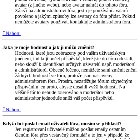
avatar (z jiného webu), nebo avatar nahrát do tohoto fóra.
Záleží na administrátorovi fóra, jestli je používání avatarů
povoleno a jakými způsoby lze avatary do fóra přidat. Pokud
nemůžete avatary používat, kontaktujte administrátora fóra.
Nahoru
Jaká je moje hodnost a jak ji můžu změnit?
Hodnosti, které jsou zobrazeny pod vaším uživatelským
jménem, indikují počet příspěvků, které jste do fóra odeslali,
nebo slouží k identifikaci určitých uživatelů např. moderátorů
a administrátorů. Obecně řečeno, nemůžete sami změnit znění
žádných hodností ve fóru, protože jsou nastaveny
administrátorem fóra. Prosím, nezatěžujte fórum zbytečným
přispíváním jen proto, abyste dosáhli vyšší hodnosti. Na
většině fór to nebude tolerováno a moderátor nebo
administrátor jednoduše sníží váš počet příspěvků.
Nahoru
Když chci poslat email uživateli fóra, musím se přihlásit?
Jen registrovaní uživatelé můžou posílat emaily ostatním
členům fóra přes vestavěný formulář a to jen v případě, že