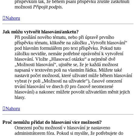
příspěvkům tak, že během psaní příspěvku zrušíte zaškrtnutí
možnosti
Připojit podpis
.
Nahoru
Jak můžu vytvořit hlasování/anketu?
Při posílání nového tématu, nebo při úpravě prvního
příspěvku tématu, klikněte na záložku „Vytvořit hlasování“
pod hlavním formulářem pro text příspěvku. Pokud tuto
záložku nevidíte, nemáte potřebné oprávnění k vytvoření
hlasování. Vložte „Hlasovací otázku“ a nejméně dvě
„Možnosti hlasování“, ujistěte se, že je každá možnost
napsaná v textovém poli na vlastním řádku. Můžete také
nastavit počet možností, které uživatel může během hlasování
vybrat (v poli „Možností na uživatele“), časové omezení
trvání hlasování ve dnech (0 pro časově neomezené
hlasování) a nakonec můžete povolit uživatelům měnit jejich
hlasy.
Nahoru
Proč nemůžu přidat do hlasování více možností?
Omezení počtu možností v hlasování je nastaveno
administrátorem fóra. Pokud si myslíte, že potřebujete do