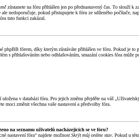
 mě
zůstanete na fóru přihlášen jen po přednastavený čas. To slouží k z
e ale nedoporučuje, pokud přistupujete k fóru ze sdíleného počítače, n
óra tuto funkci zakázal.
 phpBB fórem, díky kterým zůstáváte přihlášen ve fóru. Pokud je to 
problém s přihlašováním nebo odhlašováním, smazání cookies fóra může 
ní uložena v databázi fóra. Pro jejich změnu přejděte na váš „Uživatels
te moci změnit všechna vaše nastavení a předvolby fóra.
eno na seznamu uživatelů nacházejících se ve fóru?
cné nastavení fóra“ najdete možnost
Skrýt můj online stav
. Pokud u tét