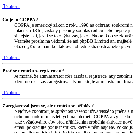
Nahoru
Co je to COPPA?
COPPA je americký zákon z roku 1998 na ochranu soukromí nez
mladších 13 let, získaly písemný souhlas rodičů nebo nějaké j
si nejste jisti, jestli se toto týká vás, jako někoho, kdo se zk
Vezměte prosím na vědomí, že ani phpBB Limited ani majitelé 
otázce „Koho mám kontaktovat ohledně stížnosti a/nebo právních 
Nahoru
Proč se nemůžu zaregistrovat?
Je možné, že administrátor fóra zakázal registrace, aby zabrán
kterého se snažíš zaregistrovat. Kontaktujte administrátora fór
Nahoru
Zaregistroval jsem se, ale nemůžu se přihlásit!
Nejdříve zkontrolujte správnost vašeho uživatelského jména a h
ochranu soukromí nezletilých na internetu COPPA a vy jste během
také vyžadováno, aby před přihlášením proběhla aktivace nově 
email, pokračujte podle instrukcí, které v něm najdete. Pokud j
spamy. Pokud jste si jistí, že jste zadali správnou emailovou a