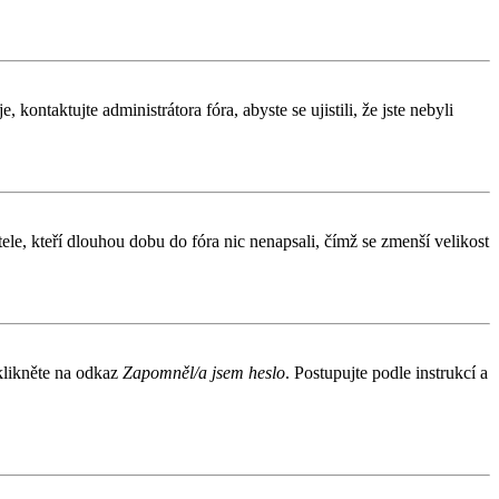
kontaktujte administrátora fóra, abyste se ujistili, že jste nebyli
le, kteří dlouhou dobu do fóra nic nenapsali, čímž se zmenší velikost
 klikněte na odkaz
Zapomněl/a jsem heslo
. Postupujte podle instrukcí a