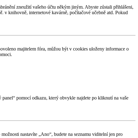
abránění zneužití vašeho účtu někým jiným. Abyste zůstali přihlášeni,
apř. v knihovně, internetové kavárně, počítačové učebně atd. Pokud
povoleno majitelem fóra, můžou být v cookies uloženy informace o
pomoci.
ký panel“ pomocí odkazu, který obvykle najdete po kliknutí na vaše
o možnosti nastavíte „Ano“, budete na seznamu viditelní jen pro