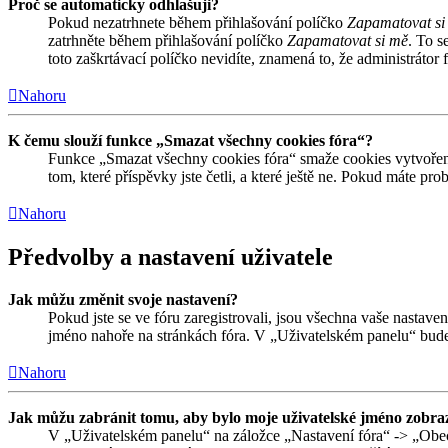
Proč se automaticky odhlašuji?
Pokud nezatrhnete během přihlašování políčko
Zapamatovat si
zatrhněte během přihlašování políčko
Zapamatovat si mě
. To s
toto zaškrtávací políčko nevidíte, znamená to, že administrátor f
Nahoru
K čemu slouží funkce „Smazat všechny cookies fóra“?
Funkce „Smazat všechny cookies fóra“ smaže cookies vytvořené
tom, které příspěvky jste četli, a které ještě ne. Pokud máte 
Nahoru
Předvolby a nastavení uživatele
Jak můžu změnit svoje nastavení?
Pokud jste se ve fóru zaregistrovali, jsou všechna vaše nastave
jméno nahoře na stránkách fóra. V „Uživatelském panelu“ bude
Nahoru
Jak můžu zabránit tomu, aby bylo moje uživatelské jméno zobraz
V „Uživatelském panelu“ na záložce „Nastavení fóra“ -> „Obe