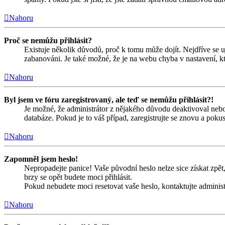
Nahoru
Proč se nemůžu přihlásit?
Existuje několik důvodů, proč k tomu může dojít. Nejdříve se ujis
zabanováni. Je také možné, že je na webu chyba v nastavení, kt
Nahoru
Byl jsem ve fóru zaregistrovaný, ale teď se nemůžu přihlásit?!
Je možné, že administrátor z nějakého důvodu deaktivoval nebo 
databáze. Pokud je to váš případ, zaregistrujte se znovu a pokust
Nahoru
Zapomněl jsem heslo!
Nepropadejte panice! Vaše původní heslo nelze sice získat zpět,
brzy se opět budete moci přihlásit.
Pokud nebudete moci resetovat vaše heslo, kontaktujte administ
Nahoru