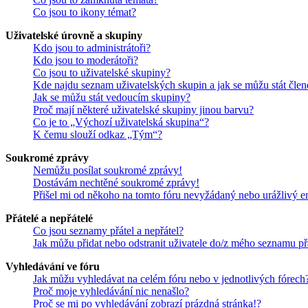
Co jsou to ikony témat?
Uživatelské úrovně a skupiny
Kdo jsou to administrátoři?
Kdo jsou to moderátoři?
Co jsou to uživatelské skupiny?
Kde najdu seznam uživatelských skupin a jak se můžu stát čle
Jak se můžu stát vedoucím skupiny?
Proč mají některé uživatelské skupiny jinou barvu?
Co je to „Výchozí uživatelská skupina“?
K čemu slouží odkaz „Tým“?
Soukromé zprávy
Nemůžu posílat soukromé zprávy!
Dostávám nechtěné soukromé zprávy!
Přišel mi od někoho na tomto fóru nevyžádaný nebo urážlivý e
Přátelé a nepřátelé
Co jsou seznamy přátel a nepřátel?
Jak můžu přidat nebo odstranit uživatele do/z mého seznamu př
Vyhledávání ve fóru
Jak můžu vyhledávat na celém fóru nebo v jednotlivých fórech
Proč moje vyhledávání nic nenašlo?
Proč se mi po vyhledávání zobrazí prázdná stránka!?