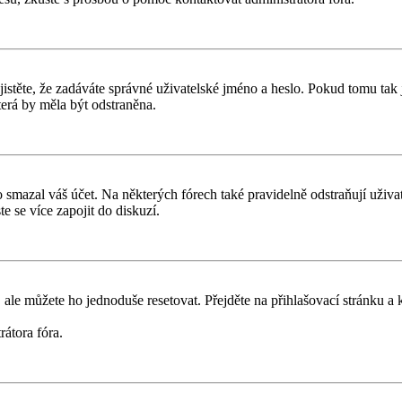
těte, že zadáváte správné uživatelské jméno a heslo. Pokud tomu tak je, 
erá by měla být odstraněna.
smazal váš účet. Na některých fórech také pravidelně odstraňují uživate
e se více zapojit do diskuzí.
 ale můžete ho jednoduše resetovat. Přejděte na přihlašovací stránku a
rátora fóra.