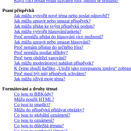
Když chci poslat email uživateli fóra, musím se přihlásit?
Psaní příspěvků
Jak můžu vytvořit nové téma nebo poslat odpověď?
Jak můžu upravit nebo smazat příspěvek?
Jak můžu přidat ke svým příspěvků podpis?
Jak můžu vytvořit hlasování/anketu?
Proč nemůžu přidat do hlasování více možností?
Jak můžu upravit nebo smazat hlasování?
Proč nemám přístup do určitého fóra?
Proč nemůžu posílat přílohy?
Proč jsem obdržel varování?
Jak můžu moderátorovi nahlásit příspěvek?
K čemu slouží tlačítko „Uložit jako rozepsanou zprávu“ zobraz
Proč musí být můj příspěvek schválen?
Jak můžu oživit moje téma?
Formátování a druhy témat
Co jsou to BBKódy?
Můžu použít HTML?
Co jsou to smajlíci?
Můžu do příspěvků přidávat obrázky?
Co jsou to globální oznámení?
Co jsou to oznámení?
Co jsou to důležitá témata?
Co jsou to zamknutá témata?