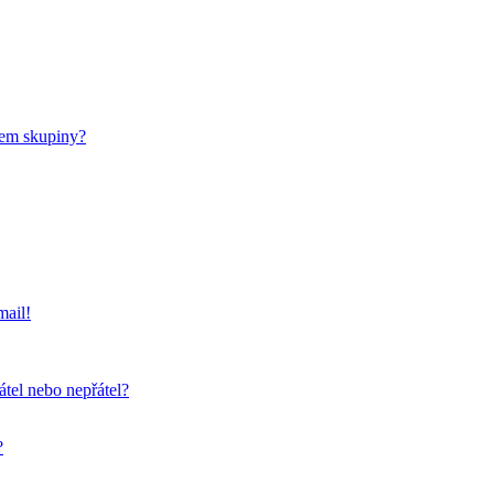
nem skupiny?
mail!
átel nebo nepřátel?
?