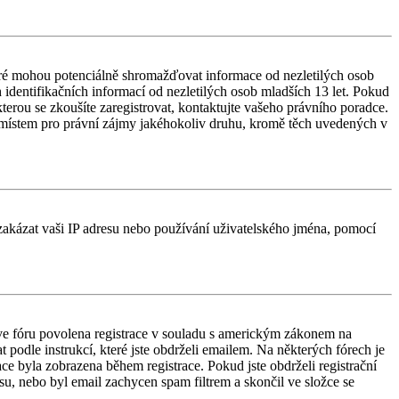
ré mohou potenciálně shromažďovat informace od nezletilých osob
identifikačních informací od nezletilých osob mladších 13 let. Pokud
 kterou se zkoušíte zaregistrovat, kontaktujte vašeho právního poradce.
 místem pro právní zájmy jakéhokoliv druhu, kromě těch uvedených v
é zakázat vaši IP adresu nebo používání uživatelského jména, pomocí
e ve fóru povolena registrace v souladu s americkým zákonem na
 podle instrukcí, které jste obdrželi emailem. Na některých fórech je
e byla zobrazena během registrace. Pokud jste obdrželi registrační
esu, nebo byl email zachycen spam filtrem a skončil ve složce se