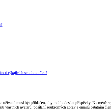
t?
ostí týkajících se tohoto fóra?
 že uživatel musí být přihlášen, aby mohl odesílat příspěvky. Nicméně reg
ití vlastních avatarů, posílání soukromých zpráv a emailů ostatním člen