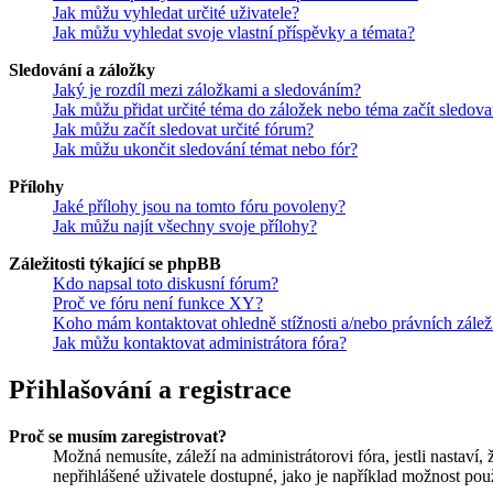
Jak můžu vyhledat určité uživatele?
Jak můžu vyhledat svoje vlastní příspěvky a témata?
Sledování a záložky
Jaký je rozdíl mezi záložkami a sledováním?
Jak můžu přidat určité téma do záložek nebo téma začít sledova
Jak můžu začít sledovat určité fórum?
Jak můžu ukončit sledování témat nebo fór?
Přílohy
Jaké přílohy jsou na tomto fóru povoleny?
Jak můžu najít všechny svoje přílohy?
Záležitosti týkající se phpBB
Kdo napsal toto diskusní fórum?
Proč ve fóru není funkce XY?
Koho mám kontaktovat ohledně stížnosti a/nebo právních záležit
Jak můžu kontaktovat administrátora fóra?
Přihlašování a registrace
Proč se musím zaregistrovat?
Možná nemusíte, záleží na administrátorovi fóra, jestli nastaví,
nepřihlášené uživatele dostupné, jako je například možnost použ