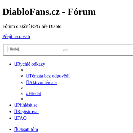
DiabloFans.cz - Fórum
Fórum o akční RPG hře Diablo.
Přejít na obsah
Rychlé odkazy
Témata bez odpovědí
Aktivní témata
Hledat
Přihlásit se
Registrovat
FAQ
Obsah fóra