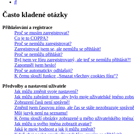
Hledat
Často kladené otázky
Přihlašování a registrace
Proč se musím zaregistrovat?
Co je to COPPA?
Proč se nemůžu zaregistrovat?
Zaregistroval jsem se, ale nemůžu se přihlásit!
Proč se nemůžu přihlásit?
Byl jsem ve fóru zaregistrovaný, ale teď se nemůžu přihlásit?!
Zapomněl jsem heslo!
Proč se automaticky odhlašuji?
K čemu slouží funkce „Smazat všechny cookies fóra“?
Předvolby a nastavení uživatele
Jak můžu změnit svoje nastavení?
Jak můžu zabránit tomu, aby bylo moje uživatelské jméno zobr
Zobrazení časů není správné!
Změnil jsem časovou zónu, ale čas se stále nezobrazuje správně
Můj jazyk není na seznamu!
K čemu slouží obrázky zobrazené u mého uživatelského jména
Jak můžu u svého jména zobrazit avatar?
Jaká je moje hodnost a jak ji můžu změnit?