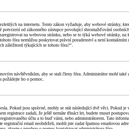
letilých na internetu. Tento zákon vyžaduje, aby webové stránky, kte
iné potvrzení od zákonného zástupce povolující shromažďování osobních 
ouší zaregistrovat na webovou stránku, nebo se to týká webové stránky, na
tohoto fóra nemůžou poskytovat právní poradenství a není kontaktním
záležitostí týkajících se tohoto fóra?“.
il novým návštěvníkům, aby se stali členy fóra. Administrátor mohl tak
a a požádejte ho o pomoc.
esla. Pokud jsou správné, mohly se stát následující dvě věci. Pokud j
 registrace zadali, že ještě nemáte třináct let, budete muset postupovat
registrovaného účtu a to buď vámi, nebo administrátorem. Tato informac
ste registrační email neobdrželi, mohli jste zadat špatnou emailovou adr
dresu, zkuste s prosbou o pomoc kontaktovat administrátora fóra.