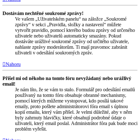
Dostávám nechtěné soukromé zprávy!
Ve vašem „Uživatelském panelu“ na záložce „Soukromé
zprávy“ v sekci „Pravidla, složky a nastavení“ můžete
vytvořit pravidlo, pomocí kterého budou zprávy od určeného
uživatele nebo uživatelů automaticky smazány. Pokud
dostáváte urážlivé soukromé zprávy od určitého uživatele,
nahlaste zprávy moderátorům. Ti mají pravomoc zabránit
uživateli v odesílání soukromých zpráv.
Nahoru
Přišel mi od někoho na tomto fóru nevyžádaný nebo urážlivý
email!
Je nám líto, že se vám to stalo. Formulář pro odesílání emailů
používaný na tomto fóru obsahuje obranné mechanismy,
pomocí kterých můžeme vystopovat, kdo posílá takové
emaily, proto pošlete administrátorovi fóra email s úplnou
kopií emailu, který vám přišel. Je velmi důležité, aby v něm
byly zahrnuty hlavičky, které obsahují podrobné údaje o
uživateli, který email poslal. Administrátor fóra pak bude moci
problém vyřešit.