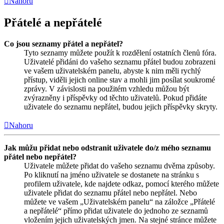
Nahoru
Přátelé a nepřátelé
Co jsou seznamy přátel a nepřátel?
Tyto seznamy můžete použít k rozdělení ostatních členů fóra.
Uživatelé přidáni do vašeho seznamu přátel budou zobrazeni
ve vašem uživatelském panelu, abyste k nim měli rychlý
přístup, viděli jejich online stav a mohli jim posílat soukromé
zprávy. V závislosti na použitém vzhledu můžou být
zvýrazněny i příspěvky od těchto uživatelů. Pokud přidáte
uživatele do seznamu nepřátel, budou jejich příspěvky skryty.
Nahoru
Jak můžu přidat nebo odstranit uživatele do/z mého seznamu
přátel nebo nepřátel?
Uživatele můžete přidat do vašeho seznamu dvěma způsoby.
Po kliknutí na jméno uživatele se dostanete na stránku s
profilem uživatele, kde najdete odkaz, pomocí kterého můžete
uživatele přidat do seznamu přátel nebo nepřátel. Nebo
můžete ve vašem „Uživatelském panelu“ na záložce „Přátelé
a nepřátelé“ přímo přidat uživatele do jednoho ze seznamů
vložením jejich uživatelských jmen. Na stejné stránce můžete