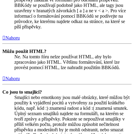
BBKódy se používají podobně jako HTML, ale tagy jsou
uzavřeny v hranatých závorkách [ a ] a ne v < a >. Pro více
informací o formátování pomocí BBKódů se podívejte na
průvodce, ke kterému najdete odkaz na stránce, na které se
píší příspěvky.
Nahoru
Můžu použít HTML?
Ne. Na tomto fóru nelze používat HTML, aby bylo
zpracováno jako HTML. Většinu formátování, které lze
provést pomocí HTML, lze nahradit použitím BBKódů.
Nahoru
Co jsou to smajlíci?
Smajlíci nebo emotikony jsou malé obrázky, které můžou být
použity k vyjádření pocitů a vytvořeny za použití krátkého
kódu, např. kód :) znamená radost a kód :( znamená smutek.
Úplný seznam smajlíků najdete na formuláři, na kterém se
tvoří zprávy a příspěvky. Pokuste se nepoužívat smajlíky v
příliš velkém počtu, protože můžou způsobit nečitelnost
příspěvku a moderátoři by je mohli odstranit, nebo smazat