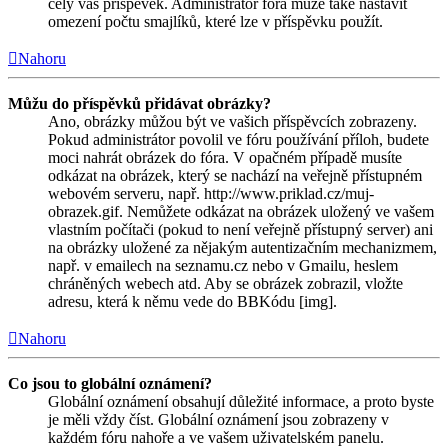
celý váš příspěvek. Administrátor fóra může také nastavit
omezení počtu smajlíků, které lze v příspěvku použít.
Nahoru
Můžu do příspěvků přidávat obrázky?
Ano, obrázky můžou být ve vašich příspěvcích zobrazeny.
Pokud administrátor povolil ve fóru používání příloh, budete
moci nahrát obrázek do fóra. V opačném případě musíte
odkázat na obrázek, který se nachází na veřejně přístupném
webovém serveru, např. http://www.priklad.cz/muj-
obrazek.gif. Nemůžete odkázat na obrázek uložený ve vašem
vlastním počítači (pokud to není veřejně přístupný server) ani
na obrázky uložené za nějakým autentizačním mechanizmem,
např. v emailech na seznamu.cz nebo v Gmailu, heslem
chráněných webech atd. Aby se obrázek zobrazil, vložte
adresu, která k němu vede do BBKódu [img].
Nahoru
Co jsou to globální oznámení?
Globální oznámení obsahují důležité informace, a proto byste
je měli vždy číst. Globální oznámení jsou zobrazeny v
každém fóru nahoře a ve vašem uživatelském panelu.