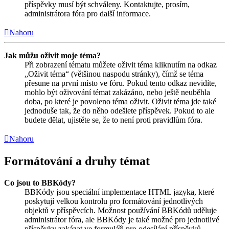
příspěvky musí být schváleny. Kontaktujte, prosím,
administrátora fóra pro další informace.
Nahoru
Jak můžu oživit moje téma?
Při zobrazení tématu můžete oživit téma kliknutím na odkaz
„Oživit téma“ (většinou naspodu stránky), čímž se téma
přesune na první místo ve fóru. Pokud tento odkaz nevidíte,
mohlo být oživování témat zakázáno, nebo ještě neuběhla
doba, po které je povoleno téma oživit. Oživit téma jde také
jednoduše tak, že do něho odešlete příspěvek. Pokud to ale
budete dělat, ujistěte se, že to není proti pravidlům fóra.
Nahoru
Formátování a druhy témat
Co jsou to BBKódy?
BBKódy jsou speciální implementace HTML jazyka, které
poskytují velkou kontrolu pro formátování jednotlivých
objektů v příspěvcích. Možnost používání BBKódů uděluje
administrátor fóra, ale BBKódy je také možné pro jednotlivé
příspěvky zakázat ve formuláři pro odesílání příspěvků.