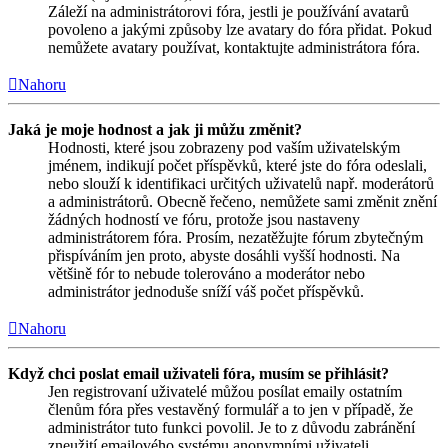
Záleží na administrátorovi fóra, jestli je používání avatarů
povoleno a jakými způsoby lze avatary do fóra přidat. Pokud
nemůžete avatary používat, kontaktujte administrátora fóra.
Nahoru
Jaká je moje hodnost a jak ji můžu změnit?
Hodnosti, které jsou zobrazeny pod vaším uživatelským
jménem, indikují počet příspěvků, které jste do fóra odeslali,
nebo slouží k identifikaci určitých uživatelů např. moderátorů
a administrátorů. Obecně řečeno, nemůžete sami změnit znění
žádných hodností ve fóru, protože jsou nastaveny
administrátorem fóra. Prosím, nezatěžujte fórum zbytečným
přispíváním jen proto, abyste dosáhli vyšší hodnosti. Na
většině fór to nebude tolerováno a moderátor nebo
administrátor jednoduše sníží váš počet příspěvků.
Nahoru
Když chci poslat email uživateli fóra, musím se přihlásit?
Jen registrovaní uživatelé můžou posílat emaily ostatním
členům fóra přes vestavěný formulář a to jen v případě, že
administrátor tuto funkci povolil. Je to z důvodu zabránění
zneužití emailového systému anonymními uživateli.