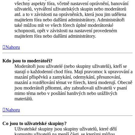
všechny aspekty fóra, včetně nastavení oprávnění, banování
uživatelů, vytváření uživatelských skupin nebo moderátorů
atd. a to v závislosti na oprávněních, která jsou jim udělena
majitelem fóra nebo dalšími administrátory. Administrátoři
také můžou mít ve všech fórech úplné moderátorské
schopnosti, opět v závislosti na nastavení provedeném
majitelem fóra nebo dalšími administrátory.
Nahoru
Kdo jsou to moderátoři?
Moderátoři jsou uživatelé (nebo skupiny uživatelů), kteří se
starají o každodenní chod fóra. Mají pravomoc k upravování a
mazání příspěvků a zamykání, odemykání, přesunování,
mazání a rozdělování témat ve fórech, která moderují. Obecně
jsou moderátoři přítomni, aby zabraňovali uživatelů v psaní
mimo téma nebo v posílání hanlivých nebo urážlivých
materiálů.
Nahoru
Co jsou to uživatelské skupiny?
Uživatelské skupiny jsou skupiny uživatelů, které dělí
komunitu uživatelů na menší části, se kterými můžou