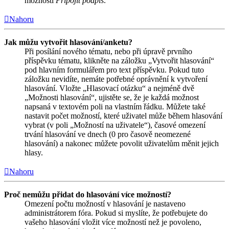
možnosti
Připojit podpis
.
Nahoru
Jak můžu vytvořit hlasování/anketu?
Při posílání nového tématu, nebo při úpravě prvního
příspěvku tématu, klikněte na záložku „Vytvořit hlasování“
pod hlavním formulářem pro text příspěvku. Pokud tuto
záložku nevidíte, nemáte potřebné oprávnění k vytvoření
hlasování. Vložte „Hlasovací otázku“ a nejméně dvě
„Možnosti hlasování“, ujistěte se, že je každá možnost
napsaná v textovém poli na vlastním řádku. Můžete také
nastavit počet možností, které uživatel může během hlasování
vybrat (v poli „Možností na uživatele“), časové omezení
trvání hlasování ve dnech (0 pro časově neomezené
hlasování) a nakonec můžete povolit uživatelům měnit jejich
hlasy.
Nahoru
Proč nemůžu přidat do hlasování více možností?
Omezení počtu možností v hlasování je nastaveno
administrátorem fóra. Pokud si myslíte, že potřebujete do
vašeho hlasování vložit více možností než je povoleno,