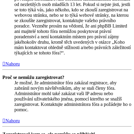
od nezletilých osob mladších 13 let. Pokud si nejste jisti, jestli
se toto týká vás, jako někoho, kdo se zkouší zaregistrovat na
webovou stránku, nebo se to týká webové stránky, na kterou
se zkoušíte zaregistrovat, kontaktujte vašeho právního
poradce. Vezměte prosím na vědomí, že ani phpBB Limited
ani majitelé tohoto fóra nemůžou poskytovat právní
poradenství a není kontaktním místem pro právní zájmy
jakéhokoliv druhu, kromě těch uvedených v otázce „Koho
mám kontaktovat ohledně stížnosti a/nebo právních záležitostí
týkajících se tohoto fóra?“.
Nahoru
Proč se nemůžu zaregistrovat?
Je možné, že administrátor fóra zakázal registrace, aby
zabránil novým návštěvníkům, aby se stali členy fóra.
Administrátor mohl také zakázat vaši IP adresu nebo
používání uživatelského jména, pomocí kterého se snažíš
zaregistrovat. Kontaktujte administrátora fóra a požádejte ho o
pomoc.
Nahoru