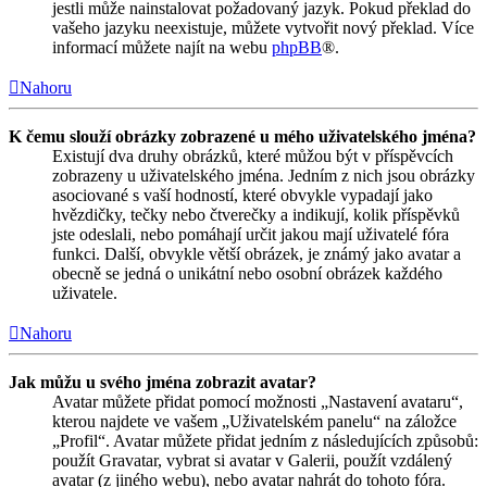
jestli může nainstalovat požadovaný jazyk. Pokud překlad do
vašeho jazyku neexistuje, můžete vytvořit nový překlad. Více
informací můžete najít na webu
phpBB
®.
Nahoru
K čemu slouží obrázky zobrazené u mého uživatelského jména?
Existují dva druhy obrázků, které můžou být v příspěvcích
zobrazeny u uživatelského jména. Jedním z nich jsou obrázky
asociované s vaší hodností, které obvykle vypadají jako
hvězdičky, tečky nebo čtverečky a indikují, kolik příspěvků
jste odeslali, nebo pomáhají určit jakou mají uživatelé fóra
funkci. Další, obvykle větší obrázek, je známý jako avatar a
obecně se jedná o unikátní nebo osobní obrázek každého
uživatele.
Nahoru
Jak můžu u svého jména zobrazit avatar?
Avatar můžete přidat pomocí možnosti „Nastavení avataru“,
kterou najdete ve vašem „Uživatelském panelu“ na záložce
„Profil“. Avatar můžete přidat jedním z následujících způsobů:
použít Gravatar, vybrat si avatar v Galerii, použít vzdálený
avatar (z jiného webu), nebo avatar nahrát do tohoto fóra.