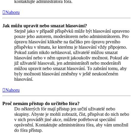
kontaktujte administrátora fóra.
Nahoru
Jak můžu upravit nebo smazat hlasování?
Stejně jako v případě příspěvků může být hlasování upraveno
pouze jeho autorem, moderátorem nebo administrátorem. Pro
úpravu hlasování klikněte na tlačítko pro úpravu prvního
příspěvku v tématu, ke kterému je hlasování vždy připojeno.
Pokud zatím nikdo nehlasoval, uživatelé můžou smazat
hlasování nebo v něm upravit jakoukoliv možnost. Pokud ale
již uživatelé hlasovali, jen administrátoři nebo moderátoři
můžou upravit nebo smazat hlasování. To zabrání tomu, aby
byly možnosti hlasování změněny v ještě neukončeném
hlasování.
Nahoru
Proč nemám přístup do určitého fóra?
Do některých fór mají přístup jen určití uživatelé nebo
skupiny. Abyste je mohli zobrazit, číst, přispívat do nich nebo
v nich provádět jiné akce, můžete potřebovat speciální
oprávnění. Kontaktujte administrátora fóra, aby vám umožnil
do fóra přístup.