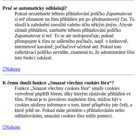
Proč se automaticky odhlašuji?
Pokud nezatrhnete během přihlašování políčko
Zapamatovat
si mě
zůstanete na fóru přihlášen jen po přednastavený čas. To
slouží k zabránění zneužití vašeho účtu někým jiným. Abyste
zůstali přihlášeni, zatrhněte během přihlašování políčko
Zapamatovat si mě
. To se ale nedoporučuje, pokud
přistupujete k fóru ze sdíleného počítače, např. v knihovně,
internetové kavárně, počítačové učebně atd. Pokud toto
zaškrtávací políčko nevidíte, znamená to, že administrátor fóra
tuto funkci zakázal.
Nahoru
K čemu slouží funkce „Smazat všechny cookies fóra“?
Funkce „Smazat všechny cookies fóra“ smaže cookies
vytvořené phpBB fórem, díky kterým zůstáváte přihlášen ve
fóru. Pokud je to povoleno majitelem fóra, můžou být v
cookies uloženy informace o tom, které příspěvky jste četli, a
které ještě ne. Pokud máte problém s přihlašováním nebo
odhlašováním, smazání cookies fóra může pomoci.
Nahoru