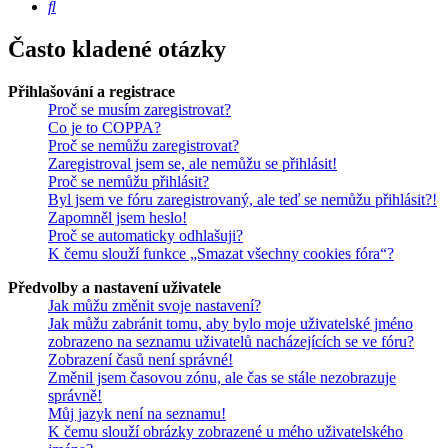
Hledat
Často kladené otázky
Přihlašování a registrace
Proč se musím zaregistrovat?
Co je to COPPA?
Proč se nemůžu zaregistrovat?
Zaregistroval jsem se, ale nemůžu se přihlásit!
Proč se nemůžu přihlásit?
Byl jsem ve fóru zaregistrovaný, ale teď se nemůžu přihlásit?!
Zapomněl jsem heslo!
Proč se automaticky odhlašuji?
K čemu slouží funkce „Smazat všechny cookies fóra“?
Předvolby a nastavení uživatele
Jak můžu změnit svoje nastavení?
Jak můžu zabránit tomu, aby bylo moje uživatelské jméno
zobrazeno na seznamu uživatelů nacházejících se ve fóru?
Zobrazení časů není správné!
Změnil jsem časovou zónu, ale čas se stále nezobrazuje
správně!
Můj jazyk není na seznamu!
K čemu slouží obrázky zobrazené u mého uživatelského