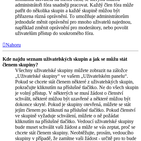
administrátoři fóra snadněji pracovat. Každý člen fóra může
patřit do několika skupin a každé skupině můžou být
přiřazena různá oprávnění. To umožňuje administrátorům
jednoduše měnit oprávnění pro mnoho uživatelů najednou,
například změnit oprávnění pro moderátory, nebo povolit
uživatelům přístup do soukromého fóra.
Nahoru
Kde najdu seznam uživatelských skupin a jak se můžu stát
členem skupiny?
Všechny uživatelské skupiny můžete zobrazit na záložce
„Uživatelské skupiny“ ve vašem „Uživatelském panelu“.
Pokud se chcete stát členem některé z uživatelských skupin,
pokračujte kliknutím na příslušné tlačítko. Ne do všech skupin
je volný přístup. V některých se musí žádost o členství
schválit, některé můžou být uzavřené a některé můžou být
dokonce skryté. Pokud je skupiny otevřená, můžete se stát
jejím členem po kliknutí na příslušné tlačítko. Pokud členství
ve skupině vyžaduje schválení, můžete o ně požádat
kliknutím na příslušné tlačítko. Vedoucí uživatelské skupiny
bude muset schválit vaši žádost a může se vás zeptat, proč se
chcete stát členem skupiny. Neobtěžujte, prosím, vedoucího
skupiny v případě, že zamítne vaši žádost - určitě pro to bude