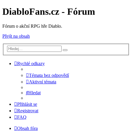
DiabloFans.cz - Fórum
Fórum o akční RPG hře Diablo.
Přejít na obsah
Rychlé odkazy
Témata bez odpovědí
Aktivní témata
Hledat
Přihlásit se
Registrovat
FAQ
Obsah fóra