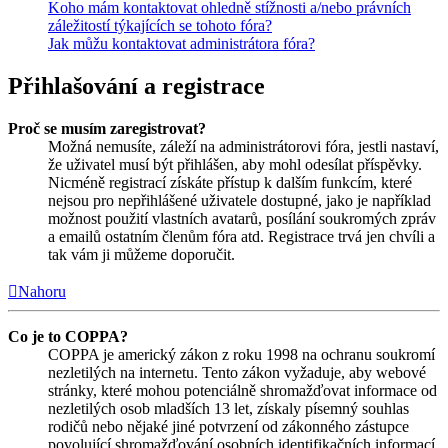
Koho mám kontaktovat ohledně stížnosti a/nebo právních
záležitostí týkajících se tohoto fóra?
Jak můžu kontaktovat administrátora fóra?
Přihlašování a registrace
Proč se musím zaregistrovat?
Možná nemusíte, záleží na administrátorovi fóra, jestli nastaví,
že uživatel musí být přihlášen, aby mohl odesílat příspěvky.
Nicméně registrací získáte přístup k dalším funkcím, které
nejsou pro nepřihlášené uživatele dostupné, jako je například
možnost použití vlastních avatarů, posílání soukromých zpráv
a emailů ostatním členům fóra atd. Registrace trvá jen chvíli a
tak vám ji můžeme doporučit.
Nahoru
Co je to COPPA?
COPPA je americký zákon z roku 1998 na ochranu soukromí
nezletilých na internetu. Tento zákon vyžaduje, aby webové
stránky, které mohou potenciálně shromažďovat informace od
nezletilých osob mladších 13 let, získaly písemný souhlas
rodičů nebo nějaké jiné potvrzení od zákonného zástupce
povolující shromažďování osobních identifikačních informací