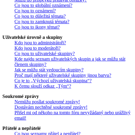
Co jsou to globální oznámení?
Co jsou to oznámení?
Co jsou to důležitá témata?
Co jsou to zamknutá témata?
Co jsou to ikony témat?
Uživatelské úrovně a skupiny
Kdo jsou to administrátoři?
Kdo jsou to moderátoři?
Co jsou to uživatelské skupiny?
Kde najdu seznam uživatelských skupin a jak se můžu stát
členem skupiny?
Jak se můžu stát vedoucím skupiny?
Proč mají některé uživatelské skupiny jinou barvu?
Co je to „Výchozí uživatelská skupina“?
K čemu slouží odkaz „Tým“?
Soukromé zprávy
Nemůžu posílat soukromé zprávy!
Dostávám nechtěné soukromé zprávy!
Přišel mi od někoho na tomto fóru nevyžádaný nebo urážlivý
email!
Přátelé a nepřátelé
Co jsou seznamy přátel a nepřátel?