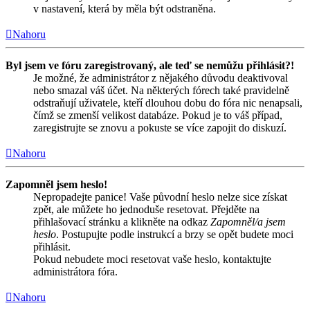
v nastavení, která by měla být odstraněna.
Nahoru
Byl jsem ve fóru zaregistrovaný, ale teď se nemůžu přihlásit?!
Je možné, že administrátor z nějakého důvodu deaktivoval
nebo smazal váš účet. Na některých fórech také pravidelně
odstraňují uživatele, kteří dlouhou dobu do fóra nic nenapsali,
čímž se zmenší velikost databáze. Pokud je to váš případ,
zaregistrujte se znovu a pokuste se více zapojit do diskuzí.
Nahoru
Zapomněl jsem heslo!
Nepropadejte panice! Vaše původní heslo nelze sice získat
zpět, ale můžete ho jednoduše resetovat. Přejděte na
přihlašovací stránku a klikněte na odkaz
Zapomněl/a jsem
heslo
. Postupujte podle instrukcí a brzy se opět budete moci
přihlásit.
Pokud nebudete moci resetovat vaše heslo, kontaktujte
administrátora fóra.
Nahoru