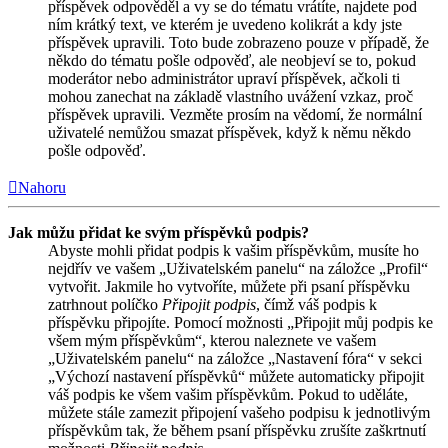
příspěvek odpověděl a vy se do tématu vrátíte, najdete pod
ním krátký text, ve kterém je uvedeno kolikrát a kdy jste
příspěvek upravili. Toto bude zobrazeno pouze v případě, že
někdo do tématu pošle odpověď, ale neobjeví se to, pokud
moderátor nebo administrátor upraví příspěvek, ačkoli ti
mohou zanechat na základě vlastního uvážení vzkaz, proč
příspěvek upravili. Vezměte prosím na vědomí, že normální
uživatelé nemůžou smazat příspěvek, když k němu někdo
pošle odpověď.
Nahoru
Jak můžu přidat ke svým příspěvků podpis?
Abyste mohli přidat podpis k vašim příspěvkům, musíte ho
nejdřív ve vašem „Uživatelském panelu“ na záložce „Profil“
vytvořit. Jakmile ho vytvoříte, můžete při psaní příspěvku
zatrhnout políčko
Připojit podpis
, čímž váš podpis k
příspěvku připojíte. Pomocí možnosti „Připojit můj podpis ke
všem mým příspěvkům“, kterou naleznete ve vašem
„Uživatelském panelu“ na záložce „Nastavení fóra“ v sekci
„Výchozí nastavení příspěvků“ můžete automaticky připojit
váš podpis ke všem vašim příspěvkům. Pokud to uděláte,
můžete stále zamezit připojení vašeho podpisu k jednotlivým
příspěvkům tak, že během psaní příspěvku zrušíte zaškrtnutí