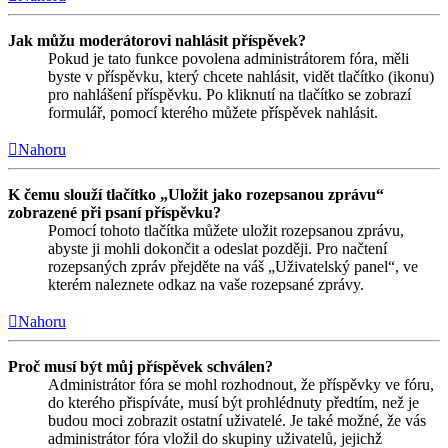
Jak můžu moderátorovi nahlásit příspěvek?
Pokud je tato funkce povolena administrátorem fóra, měli
byste v příspěvku, který chcete nahlásit, vidět tlačítko (ikonu)
pro nahlášení příspěvku. Po kliknutí na tlačítko se zobrazí
formulář, pomocí kterého můžete příspěvek nahlásit.
Nahoru
K čemu slouží tlačítko „Uložit jako rozepsanou zprávu“
zobrazené při psaní příspěvku?
Pomocí tohoto tlačítka můžete uložit rozepsanou zprávu,
abyste ji mohli dokončit a odeslat později. Pro načtení
rozepsaných zpráv přejděte na váš „Uživatelský panel“, ve
kterém naleznete odkaz na vaše rozepsané zprávy.
Nahoru
Proč musí být můj příspěvek schválen?
Administrátor fóra se mohl rozhodnout, že příspěvky ve fóru,
do kterého přispíváte, musí být prohlédnuty předtím, než je
budou moci zobrazit ostatní uživatelé. Je také možné, že vás
administrátor fóra vložil do skupiny uživatelů, jejichž