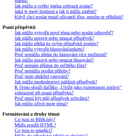
jména?
Jak můžu u svého jména zobrazit avatar?
Jaká je moje hodnost a jak ji můžu změnit?
Když chci poslat email uživateli fóra, musím se přihlásit?
Psaní příspěvků
Jak můžu vytvořit nové téma nebo poslat odpověď?
Jak můžu upravit nebo smazat příspěvek?
Jak můžu přidat ke svým příspěvků podpis?
Jak můžu vytvořit hlasování/anketu?
Proč nemůžu přidat do hlasování více možností?
Jak můžu upravit nebo smazat hlasování?
Proč nemám přístup do určitého fóra?
Proč nemůžu posílat přílohy?
Proč jsem obdržel varování?
Jak můžu moderátorovi nahlásit příspěvek?
K čemu slouží tlačítko „Uložit jako rozepsanou zprávu“
zobrazené při psaní příspěvku?
Proč musí být můj příspěvek schválen?
Jak můžu oživit moje téma?
Formátování a druhy témat
Co jsou to BBKódy?
Můžu použít HTML?
Co jsou to smajlíci?
Můžu do příspěvků přidávat obrázky?