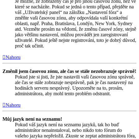
Je možné, že zobrazený čas je pro jinou časovou zónu, než ve
které se nacházíte. Pokud se jedná o tento případ, přejděte na
váš „Uživatelský panel“ na záložku „Nastavení fóra“ a
změňte vaši časovou zónu, aby odpovídala vaší konkrétní
oblasti, např. Praha, Bratislava, Londýn, New York, Sydney
atd. Vezměte prosím na vědomí, že změnu časové zóny, stejně
jako většinu nastavení, můžou provádět jen zaregistrovaní
uživatelé. Pokud ještě nejste registrováni, toto je dobrý důvod,
proč tak učinit.
Nahoru
Změnil jsem časovou zónu, ale čas se stále nezobrazuje správně!
Pokud jste si jisti, že jste nastavili vaši časovou zónu správně,
ale čas se stále zobrazuje nesprávně, pak je čas nastavený na
hodinách serveru nesprávný. Upozorněte na to, prosím,
administrátora, aby mohl tento problém odstranit.
Nahoru
Můj jazyk není na seznamu!
Pokud váš jazyk není na seznamu jazyků, tak ho buď
administrátor nenainstaloval, nebo nikdo toto fórum do
vašeho jazyka nepřeložil. Zkuste se zeptat administrátora fóra,