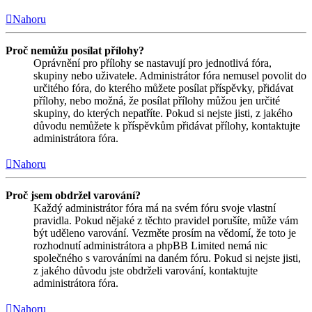
Nahoru
Proč nemůžu posílat přílohy?
Oprávnění pro přílohy se nastavují pro jednotlivá fóra,
skupiny nebo uživatele. Administrátor fóra nemusel povolit do
určitého fóra, do kterého můžete posílat příspěvky, přidávat
přílohy, nebo možná, že posílat přílohy můžou jen určité
skupiny, do kterých nepatříte. Pokud si nejste jisti, z jakého
důvodu nemůžete k příspěvkům přidávat přílohy, kontaktujte
administrátora fóra.
Nahoru
Proč jsem obdržel varování?
Každý administrátor fóra má na svém fóru svoje vlastní
pravidla. Pokud nějaké z těchto pravidel porušíte, může vám
být uděleno varování. Vezměte prosím na vědomí, že toto je
rozhodnutí administrátora a phpBB Limited nemá nic
společného s varováními na daném fóru. Pokud si nejste jisti,
z jakého důvodu jste obdrželi varování, kontaktujte
administrátora fóra.
Nahoru