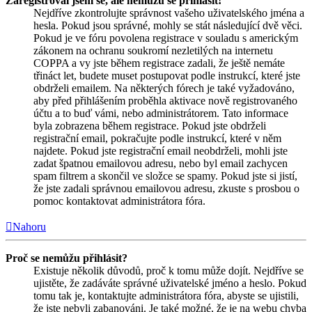
Zaregistroval jsem se, ale nemůžu se přihlásit!
Nejdříve zkontrolujte správnost vašeho uživatelského jména a
hesla. Pokud jsou správné, mohly se stát následující dvě věci.
Pokud je ve fóru povolena registrace v souladu s americkým
zákonem na ochranu soukromí nezletilých na internetu
COPPA a vy jste během registrace zadali, že ještě nemáte
třináct let, budete muset postupovat podle instrukcí, které jste
obdrželi emailem. Na některých fórech je také vyžadováno,
aby před přihlášením proběhla aktivace nově registrovaného
účtu a to buď vámi, nebo administrátorem. Tato informace
byla zobrazena během registrace. Pokud jste obdrželi
registrační email, pokračujte podle instrukcí, které v něm
najdete. Pokud jste registrační email neobdrželi, mohli jste
zadat špatnou emailovou adresu, nebo byl email zachycen
spam filtrem a skončil ve složce se spamy. Pokud jste si jistí,
že jste zadali správnou emailovou adresu, zkuste s prosbou o
pomoc kontaktovat administrátora fóra.
Nahoru
Proč se nemůžu přihlásit?
Existuje několik důvodů, proč k tomu může dojít. Nejdříve se
ujistěte, že zadáváte správné uživatelské jméno a heslo. Pokud
tomu tak je, kontaktujte administrátora fóra, abyste se ujistili,
že jste nebyli zabanováni. Je také možné, že je na webu chyba