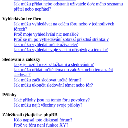
Jak můžu přidat nebo odstranit uživatele do/z mého seznamu
přátel nebo nepřátel?
Vyhledávání ve fóru
Jak můžu vyhledávat na celém fóru nebo v jednotlivých
fórech?
Proč moje vyhledávání nic nenašlo?
Proč se mi po vyhledávání zobrazí prázdná stránka!?
Jak můžu vyhledat určité uživatele?
Jak můžu vyhledat svoje vlastní příspěvky a témata?
Sledování a záložky
Jaký je rozdíl mezi záložkami a sledováním?
Jak můžu přidat určité téma do záložek nebo téma začít
sledovat?
Jak můžu začít sledovat určité fórum?
Jak můžu ukončit sledování témat nebo fór?
Přílohy
Jaké přílohy jsou na tomto fóru povoleny?
Jak můžu najít všechny svoje přílohy?
Záležitosti týkající se phpBB
Kdo napsal toto diskusní fórum?
Proč ve fóru není funkce XY?