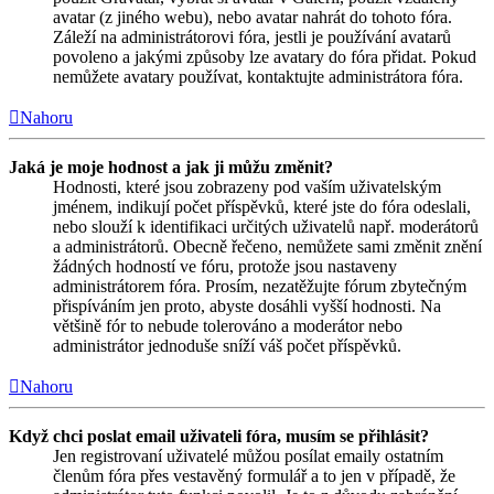
avatar (z jiného webu), nebo avatar nahrát do tohoto fóra.
Záleží na administrátorovi fóra, jestli je používání avatarů
povoleno a jakými způsoby lze avatary do fóra přidat. Pokud
nemůžete avatary používat, kontaktujte administrátora fóra.
Nahoru
Jaká je moje hodnost a jak ji můžu změnit?
Hodnosti, které jsou zobrazeny pod vaším uživatelským
jménem, indikují počet příspěvků, které jste do fóra odeslali,
nebo slouží k identifikaci určitých uživatelů např. moderátorů
a administrátorů. Obecně řečeno, nemůžete sami změnit znění
žádných hodností ve fóru, protože jsou nastaveny
administrátorem fóra. Prosím, nezatěžujte fórum zbytečným
přispíváním jen proto, abyste dosáhli vyšší hodnosti. Na
většině fór to nebude tolerováno a moderátor nebo
administrátor jednoduše sníží váš počet příspěvků.
Nahoru
Když chci poslat email uživateli fóra, musím se přihlásit?
Jen registrovaní uživatelé můžou posílat emaily ostatním
členům fóra přes vestavěný formulář a to jen v případě, že