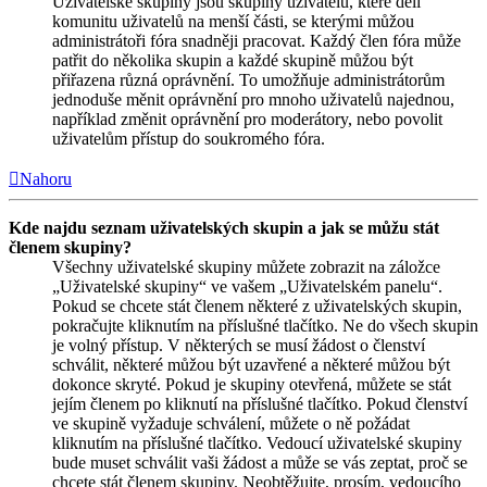
Uživatelské skupiny jsou skupiny uživatelů, které dělí
komunitu uživatelů na menší části, se kterými můžou
administrátoři fóra snadněji pracovat. Každý člen fóra může
patřit do několika skupin a každé skupině můžou být
přiřazena různá oprávnění. To umožňuje administrátorům
jednoduše měnit oprávnění pro mnoho uživatelů najednou,
například změnit oprávnění pro moderátory, nebo povolit
uživatelům přístup do soukromého fóra.
Nahoru
Kde najdu seznam uživatelských skupin a jak se můžu stát
členem skupiny?
Všechny uživatelské skupiny můžete zobrazit na záložce
„Uživatelské skupiny“ ve vašem „Uživatelském panelu“.
Pokud se chcete stát členem některé z uživatelských skupin,
pokračujte kliknutím na příslušné tlačítko. Ne do všech skupin
je volný přístup. V některých se musí žádost o členství
schválit, některé můžou být uzavřené a některé můžou být
dokonce skryté. Pokud je skupiny otevřená, můžete se stát
jejím členem po kliknutí na příslušné tlačítko. Pokud členství
ve skupině vyžaduje schválení, můžete o ně požádat
kliknutím na příslušné tlačítko. Vedoucí uživatelské skupiny
bude muset schválit vaši žádost a může se vás zeptat, proč se
chcete stát členem skupiny. Neobtěžujte, prosím, vedoucího