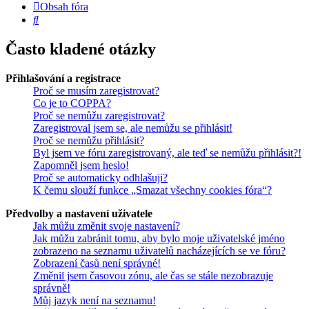
Obsah fóra
Hledat
Často kladené otázky
Přihlašování a registrace
Proč se musím zaregistrovat?
Co je to COPPA?
Proč se nemůžu zaregistrovat?
Zaregistroval jsem se, ale nemůžu se přihlásit!
Proč se nemůžu přihlásit?
Byl jsem ve fóru zaregistrovaný, ale teď se nemůžu přihlásit?!
Zapomněl jsem heslo!
Proč se automaticky odhlašuji?
K čemu slouží funkce „Smazat všechny cookies fóra“?
Předvolby a nastavení uživatele
Jak můžu změnit svoje nastavení?
Jak můžu zabránit tomu, aby bylo moje uživatelské jméno
zobrazeno na seznamu uživatelů nacházejících se ve fóru?
Zobrazení časů není správné!
Změnil jsem časovou zónu, ale čas se stále nezobrazuje
správně!
Můj jazyk není na seznamu!