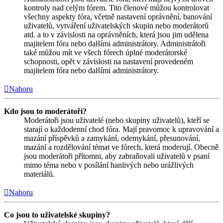
kontroly nad celým fórem. Tito členové můžou kontrolovat
všechny aspekty fóra, včetně nastavení oprávnění, banování
uživatelů, vytváření uživatelských skupin nebo moderátorů
atd. a to v závislosti na oprávněních, která jsou jim udělena
majitelem fóra nebo dalšími administrátory. Administrátoři
také můžou mít ve všech fórech úplné moderátorské
schopnosti, opět v závislosti na nastavení provedeném
majitelem fóra nebo dalšími administrátory.
Nahoru
Kdo jsou to moderátoři?
Moderátoři jsou uživatelé (nebo skupiny uživatelů), kteří se
starají o každodenní chod fóra. Mají pravomoc k upravování a
mazání příspěvků a zamykání, odemykání, přesunování,
mazání a rozdělování témat ve fórech, která moderují. Obecně
jsou moderátoři přítomni, aby zabraňovali uživatelů v psaní
mimo téma nebo v posílání hanlivých nebo urážlivých
materiálů.
Nahoru
Co jsou to uživatelské skupiny?