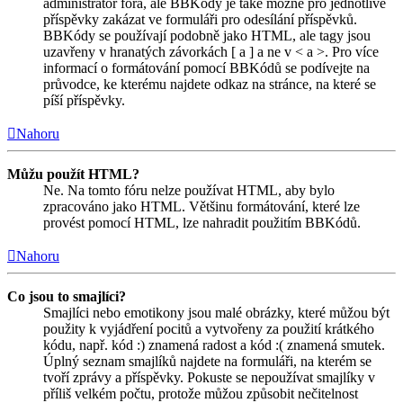
administrátor fóra, ale BBKódy je také možné pro jednotlivé
příspěvky zakázat ve formuláři pro odesílání příspěvků.
BBKódy se používají podobně jako HTML, ale tagy jsou
uzavřeny v hranatých závorkách [ a ] a ne v < a >. Pro více
informací o formátování pomocí BBKódů se podívejte na
průvodce, ke kterému najdete odkaz na stránce, na které se
píší příspěvky.
Nahoru
Můžu použít HTML?
Ne. Na tomto fóru nelze používat HTML, aby bylo
zpracováno jako HTML. Většinu formátování, které lze
provést pomocí HTML, lze nahradit použitím BBKódů.
Nahoru
Co jsou to smajlíci?
Smajlíci nebo emotikony jsou malé obrázky, které můžou být
použity k vyjádření pocitů a vytvořeny za použití krátkého
kódu, např. kód :) znamená radost a kód :( znamená smutek.
Úplný seznam smajlíků najdete na formuláři, na kterém se
tvoří zprávy a příspěvky. Pokuste se nepoužívat smajlíky v
příliš velkém počtu, protože můžou způsobit nečitelnost