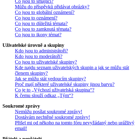
Co jsou to smajlíci?
Můžu do příspěvků přidávat obrázky?
Co jsou to globální oznámení?
Co jsou to oznámení?
Co jsou to důležitá témata?
Co jsou to zamknutá témata?
Co jsou to ikony témat?
Uživatelské úrovně a skupiny
Kdo jsou to administrátoři?
Kdo jsou to moderátoři?
Co jsou to uživatelské skupiny?
Kde najdu seznam uživatelských skupin a jak se můžu stát
členem skupiny?
Jak se můžu stát vedoucím skupiny?
Proč mají některé uživatelské skupiny jinou barvu?
Co je to „Výchozí uživatelská skupina“?
K čemu slouží odkaz „Tým“?
Soukromé zprávy
Nemůžu posílat soukromé zprávy!
Dostávám nechtěné soukromé zprávy!
Přišel mi od někoho na tomto fóru nevyžádaný nebo urážlivý
email!
Přátelé a nepřátelé