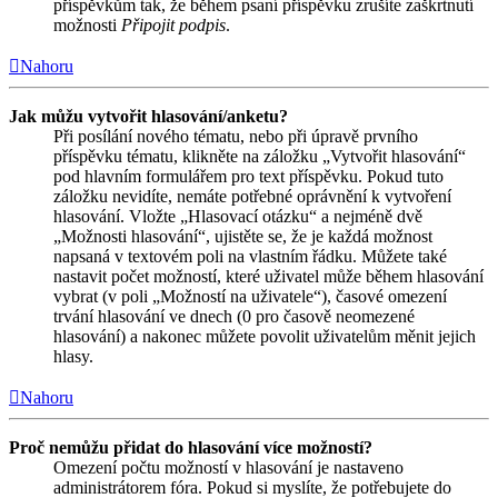
příspěvkům tak, že během psaní příspěvku zrušíte zaškrtnutí
možnosti
Připojit podpis
.
Nahoru
Jak můžu vytvořit hlasování/anketu?
Při posílání nového tématu, nebo při úpravě prvního
příspěvku tématu, klikněte na záložku „Vytvořit hlasování“
pod hlavním formulářem pro text příspěvku. Pokud tuto
záložku nevidíte, nemáte potřebné oprávnění k vytvoření
hlasování. Vložte „Hlasovací otázku“ a nejméně dvě
„Možnosti hlasování“, ujistěte se, že je každá možnost
napsaná v textovém poli na vlastním řádku. Můžete také
nastavit počet možností, které uživatel může během hlasování
vybrat (v poli „Možností na uživatele“), časové omezení
trvání hlasování ve dnech (0 pro časově neomezené
hlasování) a nakonec můžete povolit uživatelům měnit jejich
hlasy.
Nahoru
Proč nemůžu přidat do hlasování více možností?
Omezení počtu možností v hlasování je nastaveno
administrátorem fóra. Pokud si myslíte, že potřebujete do