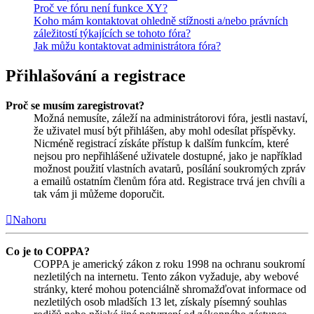
Proč ve fóru není funkce XY?
Koho mám kontaktovat ohledně stížnosti a/nebo právních
záležitostí týkajících se tohoto fóra?
Jak můžu kontaktovat administrátora fóra?
Přihlašování a registrace
Proč se musím zaregistrovat?
Možná nemusíte, záleží na administrátorovi fóra, jestli nastaví,
že uživatel musí být přihlášen, aby mohl odesílat příspěvky.
Nicméně registrací získáte přístup k dalším funkcím, které
nejsou pro nepřihlášené uživatele dostupné, jako je například
možnost použití vlastních avatarů, posílání soukromých zpráv
a emailů ostatním členům fóra atd. Registrace trvá jen chvíli a
tak vám ji můžeme doporučit.
Nahoru
Co je to COPPA?
COPPA je americký zákon z roku 1998 na ochranu soukromí
nezletilých na internetu. Tento zákon vyžaduje, aby webové
stránky, které mohou potenciálně shromažďovat informace od
nezletilých osob mladších 13 let, získaly písemný souhlas