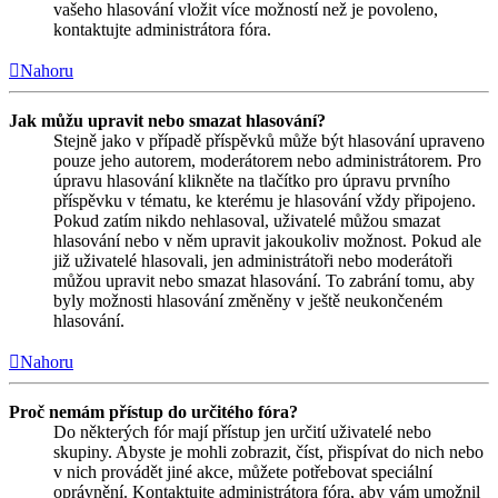
vašeho hlasování vložit více možností než je povoleno,
kontaktujte administrátora fóra.
Nahoru
Jak můžu upravit nebo smazat hlasování?
Stejně jako v případě příspěvků může být hlasování upraveno
pouze jeho autorem, moderátorem nebo administrátorem. Pro
úpravu hlasování klikněte na tlačítko pro úpravu prvního
příspěvku v tématu, ke kterému je hlasování vždy připojeno.
Pokud zatím nikdo nehlasoval, uživatelé můžou smazat
hlasování nebo v něm upravit jakoukoliv možnost. Pokud ale
již uživatelé hlasovali, jen administrátoři nebo moderátoři
můžou upravit nebo smazat hlasování. To zabrání tomu, aby
byly možnosti hlasování změněny v ještě neukončeném
hlasování.
Nahoru
Proč nemám přístup do určitého fóra?
Do některých fór mají přístup jen určití uživatelé nebo
skupiny. Abyste je mohli zobrazit, číst, přispívat do nich nebo
v nich provádět jiné akce, můžete potřebovat speciální
oprávnění. Kontaktujte administrátora fóra, aby vám umožnil