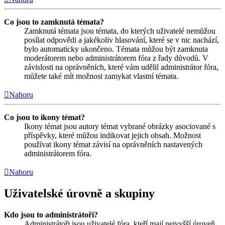
Co jsou to zamknutá témata?
Zamknutá témata jsou témata, do kterých uživatelé nemůžou
posílat odpovědi a jakékoliv hlasování, které se v nic nachází,
bylo automaticky ukončeno. Témata můžou být zamknuta
moderátorem nebo administrátorem fóra z řady důvodů. V
závislosti na oprávněních, které vám udělil administrátor fóra,
můžete také mít možnost zamykat vlastní témata.
Nahoru
Co jsou to ikony témat?
Ikony témat jsou autory témat vybrané obrázky asociované s
příspěvky, které můžou indikovat jejich obsah. Možnost
používat ikony témat závisí na oprávněních nastavených
administrátorem fóra.
Nahoru
Uživatelské úrovně a skupiny
Kdo jsou to administrátoři?
Administrátoři jsou uživatelé fóra, kteří mají nejvyšší úroveň