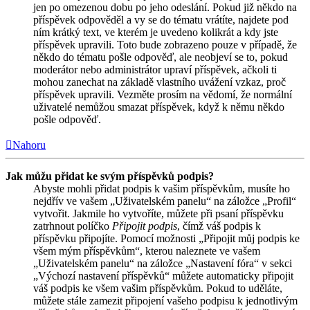
jen po omezenou dobu po jeho odeslání. Pokud již někdo na
příspěvek odpověděl a vy se do tématu vrátíte, najdete pod
ním krátký text, ve kterém je uvedeno kolikrát a kdy jste
příspěvek upravili. Toto bude zobrazeno pouze v případě, že
někdo do tématu pošle odpověď, ale neobjeví se to, pokud
moderátor nebo administrátor upraví příspěvek, ačkoli ti
mohou zanechat na základě vlastního uvážení vzkaz, proč
příspěvek upravili. Vezměte prosím na vědomí, že normální
uživatelé nemůžou smazat příspěvek, když k němu někdo
pošle odpověď.
Nahoru
Jak můžu přidat ke svým příspěvků podpis?
Abyste mohli přidat podpis k vašim příspěvkům, musíte ho
nejdřív ve vašem „Uživatelském panelu“ na záložce „Profil“
vytvořit. Jakmile ho vytvoříte, můžete při psaní příspěvku
zatrhnout políčko
Připojit podpis
, čímž váš podpis k
příspěvku připojíte. Pomocí možnosti „Připojit můj podpis ke
všem mým příspěvkům“, kterou naleznete ve vašem
„Uživatelském panelu“ na záložce „Nastavení fóra“ v sekci
„Výchozí nastavení příspěvků“ můžete automaticky připojit
váš podpis ke všem vašim příspěvkům. Pokud to uděláte,
můžete stále zamezit připojení vašeho podpisu k jednotlivým