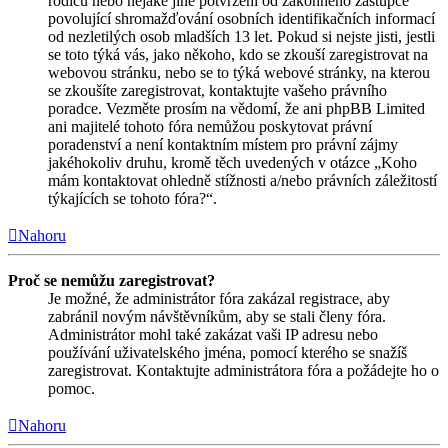
rodičů nebo nějaké jiné potvrzení od zákonného zástupce
povolující shromažďování osobních identifikačních informací
od nezletilých osob mladších 13 let. Pokud si nejste jisti, jestli
se toto týká vás, jako někoho, kdo se zkouší zaregistrovat na
webovou stránku, nebo se to týká webové stránky, na kterou
se zkoušíte zaregistrovat, kontaktujte vašeho právního
poradce. Vezměte prosím na vědomí, že ani phpBB Limited
ani majitelé tohoto fóra nemůžou poskytovat právní
poradenství a není kontaktním místem pro právní zájmy
jakéhokoliv druhu, kromě těch uvedených v otázce „Koho
mám kontaktovat ohledně stížnosti a/nebo právních záležitostí
týkajících se tohoto fóra?“.
Nahoru
Proč se nemůžu zaregistrovat?
Je možné, že administrátor fóra zakázal registrace, aby
zabránil novým návštěvníkům, aby se stali členy fóra.
Administrátor mohl také zakázat vaši IP adresu nebo
používání uživatelského jména, pomocí kterého se snažíš
zaregistrovat. Kontaktujte administrátora fóra a požádejte ho o
pomoc.
Nahoru