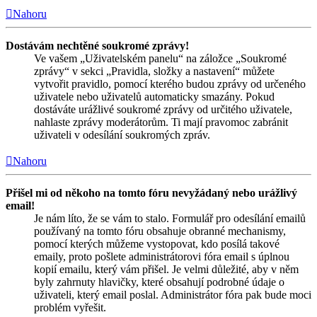
Nahoru
Dostávám nechtěné soukromé zprávy!
Ve vašem „Uživatelském panelu“ na záložce „Soukromé
zprávy“ v sekci „Pravidla, složky a nastavení“ můžete
vytvořit pravidlo, pomocí kterého budou zprávy od určeného
uživatele nebo uživatelů automaticky smazány. Pokud
dostáváte urážlivé soukromé zprávy od určitého uživatele,
nahlaste zprávy moderátorům. Ti mají pravomoc zabránit
uživateli v odesílání soukromých zpráv.
Nahoru
Přišel mi od někoho na tomto fóru nevyžádaný nebo urážlivý
email!
Je nám líto, že se vám to stalo. Formulář pro odesílání emailů
používaný na tomto fóru obsahuje obranné mechanismy,
pomocí kterých můžeme vystopovat, kdo posílá takové
emaily, proto pošlete administrátorovi fóra email s úplnou
kopií emailu, který vám přišel. Je velmi důležité, aby v něm
byly zahrnuty hlavičky, které obsahují podrobné údaje o
uživateli, který email poslal. Administrátor fóra pak bude moci
problém vyřešit.