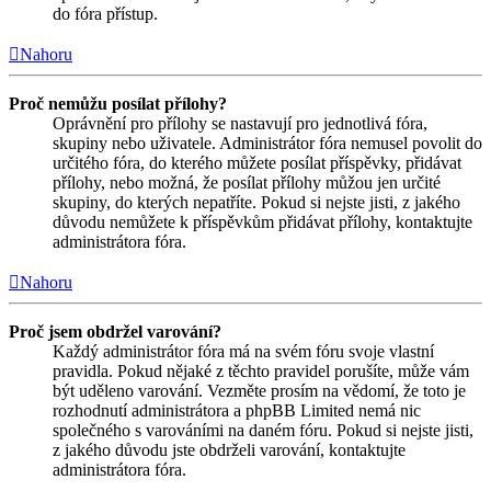
do fóra přístup.
Nahoru
Proč nemůžu posílat přílohy?
Oprávnění pro přílohy se nastavují pro jednotlivá fóra,
skupiny nebo uživatele. Administrátor fóra nemusel povolit do
určitého fóra, do kterého můžete posílat příspěvky, přidávat
přílohy, nebo možná, že posílat přílohy můžou jen určité
skupiny, do kterých nepatříte. Pokud si nejste jisti, z jakého
důvodu nemůžete k příspěvkům přidávat přílohy, kontaktujte
administrátora fóra.
Nahoru
Proč jsem obdržel varování?
Každý administrátor fóra má na svém fóru svoje vlastní
pravidla. Pokud nějaké z těchto pravidel porušíte, může vám
být uděleno varování. Vezměte prosím na vědomí, že toto je
rozhodnutí administrátora a phpBB Limited nemá nic
společného s varováními na daném fóru. Pokud si nejste jisti,
z jakého důvodu jste obdrželi varování, kontaktujte
administrátora fóra.