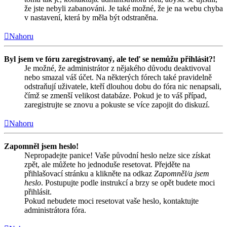
že jste nebyli zabanováni. Je také možné, že je na webu chyba
v nastavení, která by měla být odstraněna.
Nahoru
Byl jsem ve fóru zaregistrovaný, ale teď se nemůžu přihlásit?!
Je možné, že administrátor z nějakého důvodu deaktivoval
nebo smazal váš účet. Na některých fórech také pravidelně
odstraňují uživatele, kteří dlouhou dobu do fóra nic nenapsali,
čímž se zmenší velikost databáze. Pokud je to váš případ,
zaregistrujte se znovu a pokuste se více zapojit do diskuzí.
Nahoru
Zapomněl jsem heslo!
Nepropadejte panice! Vaše původní heslo nelze sice získat
zpět, ale můžete ho jednoduše resetovat. Přejděte na
přihlašovací stránku a klikněte na odkaz
Zapomněl/a jsem
heslo
. Postupujte podle instrukcí a brzy se opět budete moci
přihlásit.
Pokud nebudete moci resetovat vaše heslo, kontaktujte
administrátora fóra.