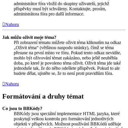
administrátor fóra vložil do skupiny uživatelů, jejichž
příspěvky musí být schváleny. Kontaktujte, prosím,
administrátora fóra pro další informace.
Nahoru
Jak můžu oživit moje téma?
Při zobrazení tématu můžete oživit téma kliknutím na odkaz
„Oživit téma“ (většinou naspodu stránky), čímž se téma
přesune na první místo ve fóru. Pokud tento odkaz nevidíte,
mohlo být oživování témat zakázáno, nebo ještě neuběhla
doba, po které je povoleno téma oživit. Oživit téma jde také
jednoduše tak, že do něho odešlete příspěvek. Pokud to ale
budete dělat, ujistěte se, že to není proti pravidlům fóra.
Nahoru
Formátování a druhy témat
Co jsou to BBKódy?
BBKódy jsou speciální implementace HTML jazyka, které
poskytují velkou kontrolu pro formátování jednotlivých
objektů v příspěvcích. Možnost používání BBKódů uděluje