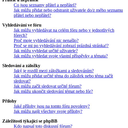
Co jsou seznamy přátel a nepřátel?
Jak můžu přidat nebo odstranit uživatele do/z mého seznamu
přátel nebo nepřátel?
Vyhledávání ve fóru
Jak můžu vyhledávat na celém fóru nebo v jednotlivých
fórech?
Proč moje vyhledávání nic nenašlo?
Proč se mi po vyhledávání zobrazí prázdná stránka!?
Jak můžu vyhledat určité uživatele?
Jak můžu vyhledat svoje vlastní příspěvky a témata?
Sledování a záložky
Jaký je rozdíl mezi záložkami a sledováním?
Jak můžu přidat určité téma do záložek nebo téma začít
sledovat?
Jak můžu začít sledovat určité fórum?
Jak můžu ukončit sledování témat nebo fór?
Přílohy
Jaké přílohy jsou na tomto fóru povoleny?
Jak můžu najít všechny svoje přílohy?
Záležitosti týkající se phpBB
Kdo napsal toto diskusní fórum?