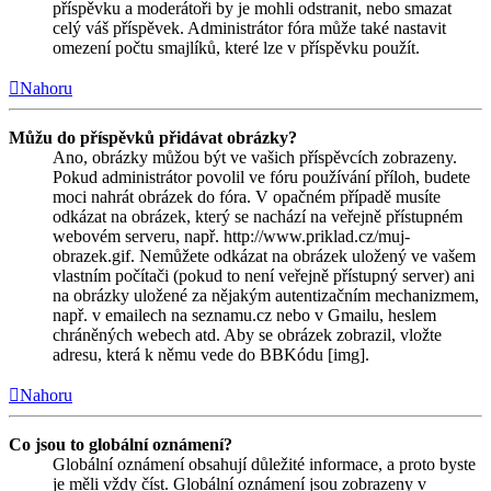
příspěvku a moderátoři by je mohli odstranit, nebo smazat
celý váš příspěvek. Administrátor fóra může také nastavit
omezení počtu smajlíků, které lze v příspěvku použít.
Nahoru
Můžu do příspěvků přidávat obrázky?
Ano, obrázky můžou být ve vašich příspěvcích zobrazeny.
Pokud administrátor povolil ve fóru používání příloh, budete
moci nahrát obrázek do fóra. V opačném případě musíte
odkázat na obrázek, který se nachází na veřejně přístupném
webovém serveru, např. http://www.priklad.cz/muj-
obrazek.gif. Nemůžete odkázat na obrázek uložený ve vašem
vlastním počítači (pokud to není veřejně přístupný server) ani
na obrázky uložené za nějakým autentizačním mechanizmem,
např. v emailech na seznamu.cz nebo v Gmailu, heslem
chráněných webech atd. Aby se obrázek zobrazil, vložte
adresu, která k němu vede do BBKódu [img].
Nahoru
Co jsou to globální oznámení?
Globální oznámení obsahují důležité informace, a proto byste
je měli vždy číst. Globální oznámení jsou zobrazeny v