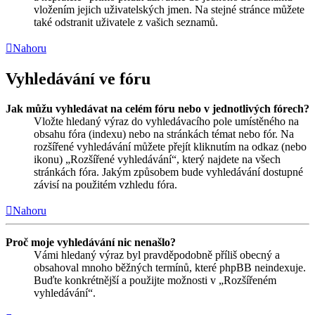
vložením jejich uživatelských jmen. Na stejné stránce můžete
také odstranit uživatele z vašich seznamů.
Nahoru
Vyhledávání ve fóru
Jak můžu vyhledávat na celém fóru nebo v jednotlivých fórech?
Vložte hledaný výraz do vyhledávacího pole umístěného na
obsahu fóra (indexu) nebo na stránkách témat nebo fór. Na
rozšířené vyhledávání můžete přejít kliknutím na odkaz (nebo
ikonu) „Rozšířené vyhledávání“, který najdete na všech
stránkách fóra. Jakým způsobem bude vyhledávání dostupné
závisí na použitém vzhledu fóra.
Nahoru
Proč moje vyhledávání nic nenašlo?
Vámi hledaný výraz byl pravděpodobně příliš obecný a
obsahoval mnoho běžných termínů, které phpBB neindexuje.
Buďte konkrétnější a použijte možnosti v „Rozšířeném
vyhledávání“.