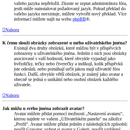
vašeho jazyka nepřeložil. Zkuste se zeptat administrátora fóra,
jestli může nainstalovat požadovaný jazyk. Pokud překlad do
vašeho jazyku neexistuje, můžete vytvořit nový překlad. Více
informací můžete najít na webu
phpBB
®.
Nahoru
K čemu slouží obrázky zobrazené u mého uživatelského jména?
Existují dva druhy obrázků, které můžou být v příspěvcích
zobrazeny u uživatelského jména. Jedním z nich jsou obrázky
asociované s vaší hodností, které obvykle vypadají jako
hvězdičky, tečky nebo čtverečky a indikují, kolik příspěvků
jste odeslali, nebo pomáhají určit jakou mají uživatelé fóra
funkci. Další, obvykle větší obrázek, je známý jako avatar a
obecně se jedná o unikátní nebo osobní obrázek každého
uživatele.
Nahoru
Jak můžu u svého jména zobrazit avatar?
Avatar můžete přidat pomocí možnosti „Nastavení avataru“,
kterou najdete ve vašem „Uživatelském panelu“ na záložce
„Profil“. Avatar můžete přidat jedním z následujících způsobů:
použít Gravatar, vybrat si avatar v Galerii, použít vzdálený