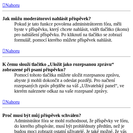
Nahoru
Jak můžu moderátorovi nahlásit příspěvek?
Pokud je tato funkce povolena administrátorem fóra, měli
byste v příspěvku, který chcete nahlásit, vidět tlačítko (ikonu)
pro nahlášení příspěvku. Po kliknutí na tlačítko se zobrazí
formulář, pomocí kterého můžete příspěvek nahlásit.
Nahoru
K čemu slouží tlačítko „Uložit jako rozepsanou zprávu“
zobrazené při psaní příspěvku?
Pomocí tohoto tlačítka můžete uložit rozepsanou zprávu,
abyste ji mohli dokončit a odeslat později. Pro načtení
rozepsaných zpráv přejděte na váš „Uživatelský panel“, ve
kterém naleznete odkaz na vaše rozepsané zprávy.
Nahoru
Proč musí být můj příspěvek schválen?
Administrátor fóra se mohl rozhodnout, že příspěvky ve fóru,
do kterého přispíváte, musí být prohlédnuty předtím, než je
budou moci zobrazit ostatní uživatelé. Je také možné, že vás