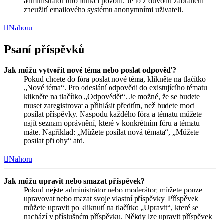
administrátor tuto funkci povolil. Je to z důvodu zabránění
zneužití emailového systému anonymními uživateli.
Nahoru
Psaní příspěvků
Jak můžu vytvořit nové téma nebo poslat odpověď?
Pokud chcete do fóra poslat nové téma, klikněte na tlačítko
„Nové téma“. Pro odeslání odpovědi do existujícího tématu
klikněte na tlačítko „Odpovědět“. Je možné, že se budete
muset zaregistrovat a přihlásit předtím, než budete moci
posílat příspěvky. Naspodu každého fóra a tématu můžete
najít seznam oprávnění, které v konkrétním fóru a tématu
máte. Například: „Můžete posílat nová témata“, „Můžete
posílat přílohy“ atd.
Nahoru
Jak můžu upravit nebo smazat příspěvek?
Pokud nejste administrátor nebo moderátor, můžete pouze
upravovat nebo mazat svoje vlastní příspěvky. Příspěvek
můžete upravit po kliknutí na tlačítko „Upravit“, které se
nachází v příslušném příspěvku. Někdy lze upravit příspěvek