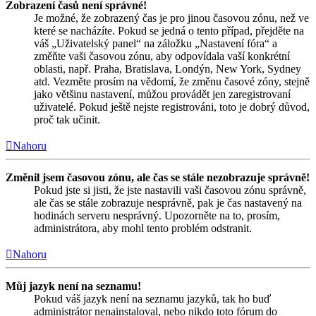
Zobrazení časů není správné!
Je možné, že zobrazený čas je pro jinou časovou zónu, než ve
které se nacházíte. Pokud se jedná o tento případ, přejděte na
váš „Uživatelský panel“ na záložku „Nastavení fóra“ a
změňte vaši časovou zónu, aby odpovídala vaší konkrétní
oblasti, např. Praha, Bratislava, Londýn, New York, Sydney
atd. Vezměte prosím na vědomí, že změnu časové zóny, stejně
jako většinu nastavení, můžou provádět jen zaregistrovaní
uživatelé. Pokud ještě nejste registrováni, toto je dobrý důvod,
proč tak učinit.
Nahoru
Změnil jsem časovou zónu, ale čas se stále nezobrazuje správně!
Pokud jste si jisti, že jste nastavili vaši časovou zónu správně,
ale čas se stále zobrazuje nesprávně, pak je čas nastavený na
hodinách serveru nesprávný. Upozorněte na to, prosím,
administrátora, aby mohl tento problém odstranit.
Nahoru
Můj jazyk není na seznamu!
Pokud váš jazyk není na seznamu jazyků, tak ho buď
administrátor nenainstaloval, nebo nikdo toto fórum do