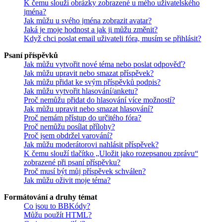
K čemu slouží obrázky zobrazené u mého uživatelského
jména?
Jak můžu u svého jména zobrazit avatar?
Jaká je moje hodnost a jak ji můžu změnit?
Když chci poslat email uživateli fóra, musím se přihlásit?
Psaní příspěvků
Jak můžu vytvořit nové téma nebo poslat odpověď?
Jak můžu upravit nebo smazat příspěvek?
Jak můžu přidat ke svým příspěvků podpis?
Jak můžu vytvořit hlasování/anketu?
Proč nemůžu přidat do hlasování více možností?
Jak můžu upravit nebo smazat hlasování?
Proč nemám přístup do určitého fóra?
Proč nemůžu posílat přílohy?
Proč jsem obdržel varování?
Jak můžu moderátorovi nahlásit příspěvek?
K čemu slouží tlačítko „Uložit jako rozepsanou zprávu“
zobrazené při psaní příspěvku?
Proč musí být můj příspěvek schválen?
Jak můžu oživit moje téma?
Formátování a druhy témat
Co jsou to BBKódy?
Můžu použít HTML?