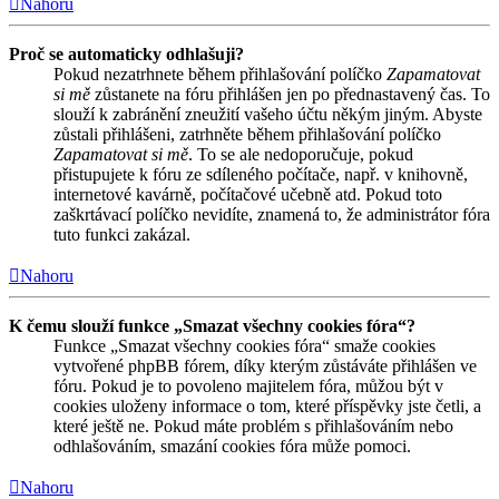
Nahoru
Proč se automaticky odhlašuji?
Pokud nezatrhnete během přihlašování políčko
Zapamatovat
si mě
zůstanete na fóru přihlášen jen po přednastavený čas. To
slouží k zabránění zneužití vašeho účtu někým jiným. Abyste
zůstali přihlášeni, zatrhněte během přihlašování políčko
Zapamatovat si mě
. To se ale nedoporučuje, pokud
přistupujete k fóru ze sdíleného počítače, např. v knihovně,
internetové kavárně, počítačové učebně atd. Pokud toto
zaškrtávací políčko nevidíte, znamená to, že administrátor fóra
tuto funkci zakázal.
Nahoru
K čemu slouží funkce „Smazat všechny cookies fóra“?
Funkce „Smazat všechny cookies fóra“ smaže cookies
vytvořené phpBB fórem, díky kterým zůstáváte přihlášen ve
fóru. Pokud je to povoleno majitelem fóra, můžou být v
cookies uloženy informace o tom, které příspěvky jste četli, a
které ještě ne. Pokud máte problém s přihlašováním nebo
odhlašováním, smazání cookies fóra může pomoci.
Nahoru