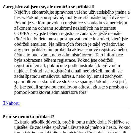
Zaregistroval jsem se, ale nemůžu se přihlásit!
Nejdříve zkontrolujte správnost vašeho uživatelského jména a
hesla. Pokud jsou správné, mohly se stát následující dvě věci.
Pokud je ve fóru povolena registrace v souladu s americkým
zákonem na ochranu soukromí nezletilých na internetu
COPPA a vy jste během registrace zadali, že ještě nemáte
třináct let, budete muset postupovat podle instrukcí, které jste
obdrželi emailem. Na některých fórech je také vyžadováno,
aby před přihlášením proběhla aktivace nově registrovaného
účtu a to buď vámi, nebo administrátorem. Tato informace
byla zobrazena během registrace. Pokud jste obdrželi
registrační email, pokračujte podle instrukcí, které v něm
najdete. Pokud jste registrační email neobdrželi, mohli jste
zadat špatnou emailovou adresu, nebo byl email zachycen
spam filtrem a skončil ve složce se spamy. Pokud jste si jistí,
že jste zadali správnou emailovou adresu, zkuste s prosbou o
pomoc kontaktovat administrátora fóra.
Nahoru
Proč se nemůžu přihlásit?
Existuje několik důvodů, proč k tomu může dojít. Nejdříve se
ujistěte, že zadáváte správné uživatelské jméno a heslo. Pokud
tomu tak je, kontaktujte administrátora fóra, abyste se ujistili,