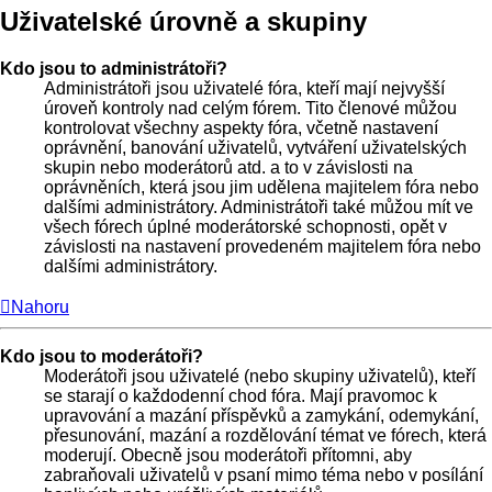
Uživatelské úrovně a skupiny
Kdo jsou to administrátoři?
Administrátoři jsou uživatelé fóra, kteří mají nejvyšší
úroveň kontroly nad celým fórem. Tito členové můžou
kontrolovat všechny aspekty fóra, včetně nastavení
oprávnění, banování uživatelů, vytváření uživatelských
skupin nebo moderátorů atd. a to v závislosti na
oprávněních, která jsou jim udělena majitelem fóra nebo
dalšími administrátory. Administrátoři také můžou mít ve
všech fórech úplné moderátorské schopnosti, opět v
závislosti na nastavení provedeném majitelem fóra nebo
dalšími administrátory.
Nahoru
Kdo jsou to moderátoři?
Moderátoři jsou uživatelé (nebo skupiny uživatelů), kteří
se starají o každodenní chod fóra. Mají pravomoc k
upravování a mazání příspěvků a zamykání, odemykání,
přesunování, mazání a rozdělování témat ve fórech, která
moderují. Obecně jsou moderátoři přítomni, aby
zabraňovali uživatelů v psaní mimo téma nebo v posílání