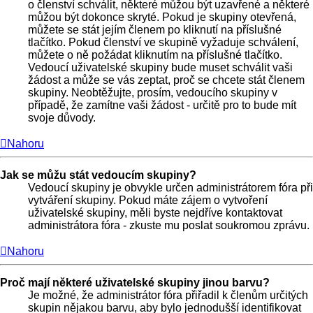
o členství schválit, některé můžou být uzavřené a některé
můžou být dokonce skryté. Pokud je skupiny otevřená,
můžete se stát jejím členem po kliknutí na příslušné
tlačítko. Pokud členství ve skupině vyžaduje schválení,
můžete o ně požádat kliknutím na příslušné tlačítko.
Vedoucí uživatelské skupiny bude muset schválit vaši
žádost a může se vás zeptat, proč se chcete stát členem
skupiny. Neobtěžujte, prosím, vedoucího skupiny v
případě, že zamítne vaši žádost - určitě pro to bude mít
svoje důvody.
Nahoru
Jak se můžu stát vedoucím skupiny?
Vedoucí skupiny je obvykle určen administrátorem fóra při
vytváření skupiny. Pokud máte zájem o vytvoření
uživatelské skupiny, měli byste nejdříve kontaktovat
administrátora fóra - zkuste mu poslat soukromou zprávu.
Nahoru
Proč mají některé uživatelské skupiny jinou barvu?
Je možné, že administrátor fóra přiřadil k členům určitých
skupin nějakou barvu, aby bylo jednodušší identifikovat