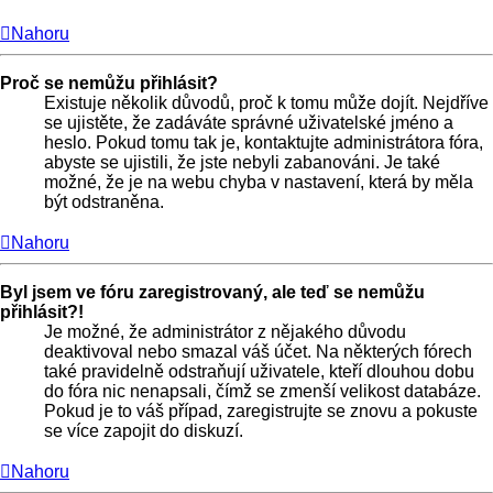
Nahoru
Proč se nemůžu přihlásit?
Existuje několik důvodů, proč k tomu může dojít. Nejdříve
se ujistěte, že zadáváte správné uživatelské jméno a
heslo. Pokud tomu tak je, kontaktujte administrátora fóra,
abyste se ujistili, že jste nebyli zabanováni. Je také
možné, že je na webu chyba v nastavení, která by měla
být odstraněna.
Nahoru
Byl jsem ve fóru zaregistrovaný, ale teď se nemůžu
přihlásit?!
Je možné, že administrátor z nějakého důvodu
deaktivoval nebo smazal váš účet. Na některých fórech
také pravidelně odstraňují uživatele, kteří dlouhou dobu
do fóra nic nenapsali, čímž se zmenší velikost databáze.
Pokud je to váš případ, zaregistrujte se znovu a pokuste
se více zapojit do diskuzí.
Nahoru