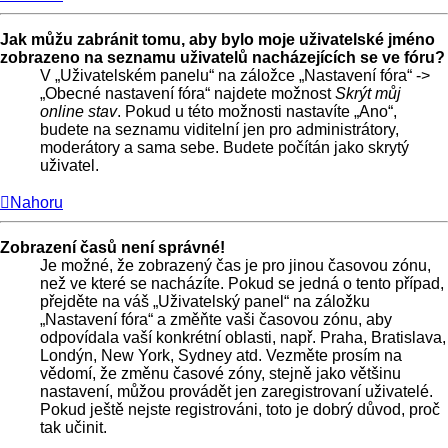
Jak můžu zabránit tomu, aby bylo moje uživatelské jméno
zobrazeno na seznamu uživatelů nacházejících se ve fóru?
V „Uživatelském panelu“ na záložce „Nastavení fóra“ ->
„Obecné nastavení fóra“ najdete možnost
Skrýt můj
online stav
. Pokud u této možnosti nastavíte „Ano“,
budete na seznamu viditelní jen pro administrátory,
moderátory a sama sebe. Budete počítán jako skrytý
uživatel.
Nahoru
Zobrazení časů není správné!
Je možné, že zobrazený čas je pro jinou časovou zónu,
než ve které se nacházíte. Pokud se jedná o tento případ,
přejděte na váš „Uživatelský panel“ na záložku
„Nastavení fóra“ a změňte vaši časovou zónu, aby
odpovídala vaší konkrétní oblasti, např. Praha, Bratislava,
Londýn, New York, Sydney atd. Vezměte prosím na
vědomí, že změnu časové zóny, stejně jako většinu
nastavení, můžou provádět jen zaregistrovaní uživatelé.
Pokud ještě nejste registrováni, toto je dobrý důvod, proč
tak učinit.