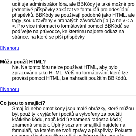
uděluje administrátor fóra, ale BBKódy je také možné pro
jednotlivé příspěvky zakázat ve formuláři pro odesílání
příspěvků. BBKódy se používají podobně jako HTML, ale
tagy jsou uzavřeny v hranatých závorkách [ a ] a ne v < a
>. Pro více informací o formátování pomocí BBKódů se
podívejte na průvodce, ke kterému najdete odkaz na
stránce, na které se píší příspěvky.
Nahoru
Můžu použít HTML?
Ne. Na tomto fóru nelze používat HTML, aby bylo
zpracováno jako HTML. Většinu formátování, které lze
provést pomocí HTML, lze nahradit použitím BBKódů.
Nahoru
Co jsou to smajlíci?
Smajlíci nebo emotikony jsou malé obrázky, které můžou
být použity k vyjádření pocitů a vytvořeny za použití
krátkého kódu, např. kód :) znamená radost a kód :(
znamená smutek. Úplný seznam smajlíků najdete na
formuláři, na kterém se tvoří zprávy a příspěvky. Pokuste
se nepoužívat smajlíky v příliš velkém počtu, protože