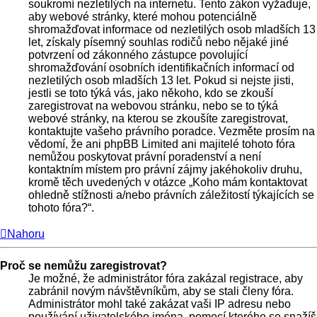
soukromí nezletilých na internetu. Tento zákon vyžaduje,
aby webové stránky, které mohou potenciálně
shromažďovat informace od nezletilých osob mladších 13
let, získaly písemný souhlas rodičů nebo nějaké jiné
potvrzení od zákonného zástupce povolující
shromažďování osobních identifikačních informací od
nezletilých osob mladších 13 let. Pokud si nejste jisti,
jestli se toto týká vás, jako někoho, kdo se zkouší
zaregistrovat na webovou stránku, nebo se to týká
webové stránky, na kterou se zkoušíte zaregistrovat,
kontaktujte vašeho právního poradce. Vezměte prosím na
vědomí, že ani phpBB Limited ani majitelé tohoto fóra
nemůžou poskytovat právní poradenství a není
kontaktním místem pro právní zájmy jakéhokoliv druhu,
kromě těch uvedených v otázce „Koho mám kontaktovat
ohledně stížnosti a/nebo právních záležitostí týkajících se
tohoto fóra?“.
Nahoru
Proč se nemůžu zaregistrovat?
Je možné, že administrátor fóra zakázal registrace, aby
zabránil novým návštěvníkům, aby se stali členy fóra.
Administrátor mohl také zakázat vaši IP adresu nebo
používání uživatelského jména, pomocí kterého se snažíš