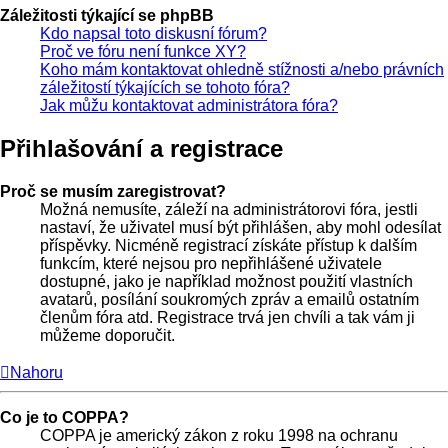
Záležitosti týkající se phpBB
Kdo napsal toto diskusní fórum?
Proč ve fóru není funkce XY?
Koho mám kontaktovat ohledně stížnosti a/nebo právních
záležitostí týkajících se tohoto fóra?
Jak můžu kontaktovat administrátora fóra?
Přihlašování a registrace
Proč se musím zaregistrovat?
Možná nemusíte, záleží na administrátorovi fóra, jestli
nastaví, že uživatel musí být přihlášen, aby mohl odesílat
příspěvky. Nicméně registrací získáte přístup k dalším
funkcím, které nejsou pro nepřihlášené uživatele
dostupné, jako je například možnost použití vlastních
avatarů, posílání soukromých zpráv a emailů ostatním
členům fóra atd. Registrace trvá jen chvíli a tak vám ji
můžeme doporučit.
Nahoru
Co je to COPPA?
COPPA je americký zákon z roku 1998 na ochranu