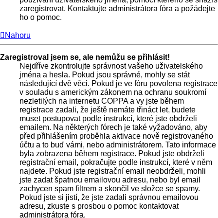
zaregistrovat. Kontaktujte administrátora fóra a požádejte
ho o pomoc.
Nahoru
Zaregistroval jsem se, ale nemůžu se přihlásit!
Nejdříve zkontrolujte správnost vašeho uživatelského
jména a hesla. Pokud jsou správné, mohly se stát
následující dvě věci. Pokud je ve fóru povolena registrace
v souladu s americkým zákonem na ochranu soukromí
nezletilých na internetu COPPA a vy jste během
registrace zadali, že ještě nemáte třináct let, budete
muset postupovat podle instrukcí, které jste obdrželi
emailem. Na některých fórech je také vyžadováno, aby
před přihlášením proběhla aktivace nově registrovaného
účtu a to buď vámi, nebo administrátorem. Tato informace
byla zobrazena během registrace. Pokud jste obdrželi
registrační email, pokračujte podle instrukcí, které v něm
najdete. Pokud jste registrační email neobdrželi, mohli
jste zadat špatnou emailovou adresu, nebo byl email
zachycen spam filtrem a skončil ve složce se spamy.
Pokud jste si jistí, že jste zadali správnou emailovou
adresu, zkuste s prosbou o pomoc kontaktovat
administrátora fóra.