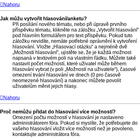
Nahoru
Jak můžu vytvořit hlasování/anketu?
Při posílání nového tématu, nebo při úpravě prvního
příspěvku tématu, klikněte na záložku „Vytvořit hlasování“
pod hlavním formulářem pro text příspěvku. Pokud tuto
záložku nevidíte, nemáte potřebné oprávnění k vytvoření
hlasování. Vložte „Hlasovací otázku“ a nejméně dvě
„Možnosti hlasování“, ujistěte se, že je každá možnost
napsaná v textovém poli na vlastním řádku. Můžete také
nastavit počet možností, které uživatel může během
hlasování vybrat (v poli „Možností na uživatele“), časové
omezení trvání hlasování ve dnech (0 pro časově
neomezené hlasování) a nakonec můžete povolit
uživatelům měnit jejich hlasy.
Nahoru
Proč nemůžu přidat do hlasování více možností?
Omezení počtu možností v hlasování je nastaveno
administrátorem fóra. Pokud si myslíte, že potřebujete do
vašeho hlasování vložit více možností než je povoleno,
kontaktujte administrátora fóra.