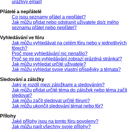
urážlivý email!
Přátelé a nepřátelé
Co jsou seznamy přátel a nepřátel?
Jak můžu přidat nebo odstranit uživatele do/z mého
seznamu přátel nebo nepřátel?
Vyhledávání ve fóru
Jak můžu vyhledávat na celém fóru nebo v jednotlivých
fórech?
Proč moje vyhledávání nic nenašlo?
Proč se mi po vyhledávání zobrazí prázdná stránka!?
Jak můžu vyhledat určité uživatele?
Jak můžu vyhledat svoje vlastní příspěvky a témata?
Sledování a záložky
Jaký je rozdíl mezi záložkami a sledováním?
Jak můžu přidat určité téma do záložek nebo téma začít
sledovat?
Jak můžu začít sledovat určité fórum?
Jak můžu ukončit sledování témat nebo fór?
Přílohy
Jaké přílohy jsou na tomto fóru povoleny?
Jak můžu najít všechny svoje přílohy?