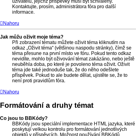
uživatelů, jejichž příspěvky musí být schváleny.
Kontaktujte, prosím, administrátora fóra pro další
informace.
Nahoru
Jak můžu oživit moje téma?
Při zobrazení tématu můžete oživit téma kliknutím na
odkaz „Oživit téma“ (většinou naspodu stránky), čímž se
téma přesune na první místo ve fóru. Pokud tento odkaz
nevidíte, mohlo být oživování témat zakázáno, nebo ještě
neuběhla doba, po které je povoleno téma oživit. Oživit
téma jde také jednoduše tak, že do něho odešlete
příspěvek. Pokud to ale budete dělat, ujistěte se, že to
není proti pravidlům fóra.
Nahoru
Formátování a druhy témat
Co jsou to BBKódy?
BBKódy jsou speciální implementace HTML jazyka, které
poskytují velkou kontrolu pro formátování jednotlivých
objektů v příspěvcích. Možnost používání BBKódů