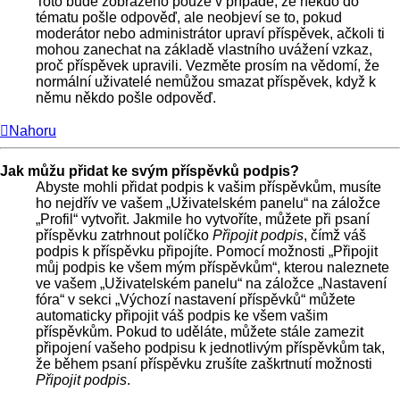
Toto bude zobrazeno pouze v případě, že někdo do
tématu pošle odpověď, ale neobjeví se to, pokud
moderátor nebo administrátor upraví příspěvek, ačkoli ti
mohou zanechat na základě vlastního uvážení vzkaz,
proč příspěvek upravili. Vezměte prosím na vědomí, že
normální uživatelé nemůžou smazat příspěvek, když k
němu někdo pošle odpověď.
Nahoru
Jak můžu přidat ke svým příspěvků podpis?
Abyste mohli přidat podpis k vašim příspěvkům, musíte
ho nejdřív ve vašem „Uživatelském panelu“ na záložce
„Profil“ vytvořit. Jakmile ho vytvoříte, můžete při psaní
příspěvku zatrhnout políčko
Připojit podpis
, čímž váš
podpis k příspěvku připojíte. Pomocí možnosti „Připojit
můj podpis ke všem mým příspěvkům“, kterou naleznete
ve vašem „Uživatelském panelu“ na záložce „Nastavení
fóra“ v sekci „Výchozí nastavení příspěvků“ můžete
automaticky připojit váš podpis ke všem vašim
příspěvkům. Pokud to uděláte, můžete stále zamezit
připojení vašeho podpisu k jednotlivým příspěvkům tak,
že během psaní příspěvku zrušíte zaškrtnutí možnosti
Připojit podpis
.