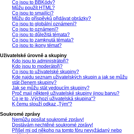
Co jsou to BBKódy?
Můžu použít HTML?
Co jsou to smajlíci?
Můžu do příspěvků přidávat obrázky?
Co jsou to globální oznámení?
Co jsou to oznámení?
Co jsou to důležitá témata?
Co jsou to zamknutá témata?
Co jsou to ikony témat?
Uživatelské úrovně a skupiny
Kdo jsou to administrátoři?
Kdo jsou to moderátoři?
Co jsou to uživatelské skupiny?
Kde najdu seznam uživatelských skupin a jak se můžu
stát členem skupiny?
Jak se můžu stát vedoucím skupiny?
Proč mají některé uživatelské skupiny jinou barvu?
Co je to „Výchozí uživatelská skupina“?
K čemu slouží odkaz „Tým“?
Soukromé zprávy
Nemůžu posílat soukromé zprávy!
Dostávám nechtěné soukromé zprávy!
Přišel mi od někoho na tomto fóru nevyžádaný nebo