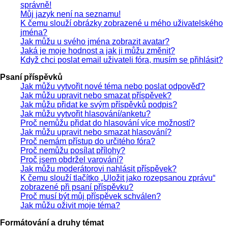
správně!
Můj jazyk není na seznamu!
K čemu slouží obrázky zobrazené u mého uživatelského
jména?
Jak můžu u svého jména zobrazit avatar?
Jaká je moje hodnost a jak ji můžu změnit?
Když chci poslat email uživateli fóra, musím se přihlásit?
Psaní příspěvků
Jak můžu vytvořit nové téma nebo poslat odpověď?
Jak můžu upravit nebo smazat příspěvek?
Jak můžu přidat ke svým příspěvků podpis?
Jak můžu vytvořit hlasování/anketu?
Proč nemůžu přidat do hlasování více možností?
Jak můžu upravit nebo smazat hlasování?
Proč nemám přístup do určitého fóra?
Proč nemůžu posílat přílohy?
Proč jsem obdržel varování?
Jak můžu moderátorovi nahlásit příspěvek?
K čemu slouží tlačítko „Uložit jako rozepsanou zprávu“
zobrazené při psaní příspěvku?
Proč musí být můj příspěvek schválen?
Jak můžu oživit moje téma?
Formátování a druhy témat