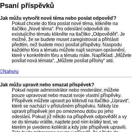
Psaní příspěvků
Jak můžu vytvořit nové téma nebo poslat odpověď?
Pokud chcete do fóra poslat nové téma, klikněte na
tlačítko „Nové téma“. Pro odeslání odpovědi do
existujícího tématu klikněte na tlačítko „Odpovědět“. Je
možné, že se budete muset zaregistrovat a přihlásit
předtím, než budete moci posílat příspěvky. Naspodu
každého fóra a tématu můžete najít seznam oprávnění,
které v konkrétním fóru a tématu máte. Například: „Můžete
posílat nová témata“, „Můžete posílat přílohy“ atd.
Nahoru
Jak můžu upravit nebo smazat příspěvek?
Pokud nejste administrátor nebo moderátor, můžete
pouze upravovat nebo mazat svoje vlastní příspěvky.
Příspěvek můžete upravit po kliknutí na tlačítko „Upravit“,
které se nachází v příslušném příspěvku. Někdy lze
upravit příspěvek jen po omezenou dobu po jeho
odeslání. Pokud již někdo na příspěvek odpověděl a vy
se do tématu vrátíte, najdete pod ním krátký text, ve
kterém je uvedeno kolikrát a kdy jste příspěvek upravili.