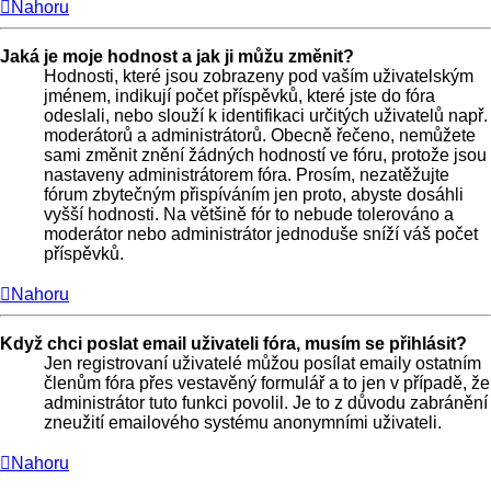
Nahoru
Jaká je moje hodnost a jak ji můžu změnit?
Hodnosti, které jsou zobrazeny pod vaším uživatelským
jménem, indikují počet příspěvků, které jste do fóra
odeslali, nebo slouží k identifikaci určitých uživatelů např.
moderátorů a administrátorů. Obecně řečeno, nemůžete
sami změnit znění žádných hodností ve fóru, protože jsou
nastaveny administrátorem fóra. Prosím, nezatěžujte
fórum zbytečným přispíváním jen proto, abyste dosáhli
vyšší hodnosti. Na většině fór to nebude tolerováno a
moderátor nebo administrátor jednoduše sníží váš počet
příspěvků.
Nahoru
Když chci poslat email uživateli fóra, musím se přihlásit?
Jen registrovaní uživatelé můžou posílat emaily ostatním
členům fóra přes vestavěný formulář a to jen v případě, že
administrátor tuto funkci povolil. Je to z důvodu zabránění
zneužití emailového systému anonymními uživateli.
Nahoru