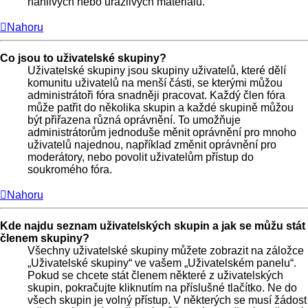
hanlivých nebo urážlivých materiálů.
Nahoru
Co jsou to uživatelské skupiny?
Uživatelské skupiny jsou skupiny uživatelů, které dělí
komunitu uživatelů na menší části, se kterými můžou
administrátoři fóra snadněji pracovat. Každý člen fóra
může patřit do několika skupin a každé skupině můžou
být přiřazena různá oprávnění. To umožňuje
administrátorům jednoduše měnit oprávnění pro mnoho
uživatelů najednou, například změnit oprávnění pro
moderátory, nebo povolit uživatelům přístup do
soukromého fóra.
Nahoru
Kde najdu seznam uživatelských skupin a jak se můžu stát
členem skupiny?
Všechny uživatelské skupiny můžete zobrazit na záložce
„Uživatelské skupiny“ ve vašem „Uživatelském panelu“.
Pokud se chcete stát členem některé z uživatelských
skupin, pokračujte kliknutím na příslušné tlačítko. Ne do
všech skupin je volný přístup. V některých se musí žádost