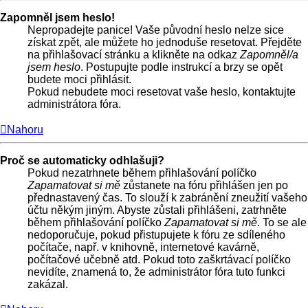
Zapomněl jsem heslo!
Nepropadejte panice! Vaše původní heslo nelze sice
získat zpět, ale můžete ho jednoduše resetovat. Přejděte
na přihlašovací stránku a klikněte na odkaz
Zapomněl/a
jsem heslo
. Postupujte podle instrukcí a brzy se opět
budete moci přihlásit.
Pokud nebudete moci resetovat vaše heslo, kontaktujte
administrátora fóra.
Nahoru
Proč se automaticky odhlašuji?
Pokud nezatrhnete během přihlašování políčko
Zapamatovat si mě
zůstanete na fóru přihlášen jen po
přednastavený čas. To slouží k zabránění zneužití vašeho
účtu někým jiným. Abyste zůstali přihlášeni, zatrhněte
během přihlašování políčko
Zapamatovat si mě
. To se ale
nedoporučuje, pokud přistupujete k fóru ze sdíleného
počítače, např. v knihovně, internetové kavárně,
počítačové učebně atd. Pokud toto zaškrtávací políčko
nevidíte, znamená to, že administrátor fóra tuto funkci
zakázal.