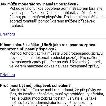
Jak můžu moderátorovi nahlásit příspěvek?
Pokud je tato funkce povolena administrátorem fóra, měli
byste v příspěvku, který chcete nahlásit, vidět tlačítko
(ikonu) pro nahlášení příspěvku. Po kliknutí na tlačítko se
zobrazí formulář, pomocí kterého můžete příspěvek
nahlásit.
Nahoru
K čemu slouží tlačítko „Uložit jako rozepsanou zprávu“
zobrazené při psaní příspěvku?
Pomocí tohoto tlačítka můžete uložit rozepsanou zprávu,
abyste ji mohli dokončit a odeslat později. Pro načtení
rozepsaných zpráv přejděte na váš „Uživatelský panel“,
ve kterém naleznete odkaz na vaše rozepsané zprávy.
Nahoru
Proč musí být můj příspěvek schválen?
Administrátor fóra se mohl rozhodnout, že příspěvky ve
fóru, do kterého přispíváte, musí být prohlédnuty předtím,
než je budou moci zobrazit ostatní uživatelé. Je také
možné, že vás administrátor fóra vložil do skupiny