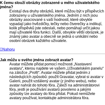
K čemu slouží obrázky zobrazené u mého uživatelského
jména?
Existují dva druhy obrázků, které můžou být v příspěvcích
zobrazeny u uživatelského jména. Jedním z nich jsou
obrázky asociované s vaší hodností, které obvykle
vypadají jako hvězdičky, tečky nebo čtverečky a indikují,
kolik příspěvků jste odeslali, nebo pomáhají určit jakou
mají uživatelé fóra funkci. Další, obvykle větší obrázek, je
známý jako avatar a obecně se jedná o unikátní nebo
osobní obrázek každého uživatele.
Nahoru
Jak můžu u svého jména zobrazit avatar?
Avatar můžete přidat pomocí možnosti „Nastavení
avataru“, kterou najdete ve vašem „Uživatelském panelu“
na záložce „Profil“. Avatar můžete přidat jedním z
následujících způsobů: použít Gravatar, vybrat si avatar v
Galerii, použít vzdálený avatar (z jiného webu), nebo
avatar nahrát do tohoto fóra. Záleží na administrátorovi
fóra, jestli je používání avatarů povoleno a jakými
způsoby lze avatary do fóra přidat. Pokud nemůžete
avatary používat, kontaktujte administrátora fóra.