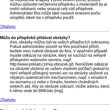
můžou způsobit nečitelnost příspěvku a moderátoři by je
mohli odstranit, nebo smazat celý váš příspěvek.
Administrátor fóra může také nastavit omezení počtu
smajlíků, které lze v příspěvku použít.
Nahoru
Můžu do příspěvků přidávat obrázky?
Ano, obrázky můžou být ve vašich příspěvcích zobrazeny.
Pokud administrátor povolil ve fóru používání příloh,
budete moci nahrát obrázek do fóra. V opačném případě
musíte odkázat na obrázek, který se nachází na veřejně
přístupném webovém serveru, např.
http://www.priklad.cz/muj-obrazek.gif. Nemůžete odkázat
na obrázek uložený ve vašem vlastním počítači (pokud to
není veřejně přístupný server) ani na obrázky uložené za
nějakým autentizačním mechanizmem, např. v emailech
na seznamu.cz nebo v Gmailu, heslem chráněných
webech atd. Aby se obrázek zobrazil, vložte adresu, která
k němu vede do BBKódu [img].
Nahoru