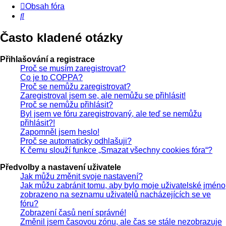
Obsah fóra
Hledat
Často kladené otázky
Přihlašování a registrace
Proč se musím zaregistrovat?
Co je to COPPA?
Proč se nemůžu zaregistrovat?
Zaregistroval jsem se, ale nemůžu se přihlásit!
Proč se nemůžu přihlásit?
Byl jsem ve fóru zaregistrovaný, ale teď se nemůžu
přihlásit?!
Zapomněl jsem heslo!
Proč se automaticky odhlašuji?
K čemu slouží funkce „Smazat všechny cookies fóra“?
Předvolby a nastavení uživatele
Jak můžu změnit svoje nastavení?
Jak můžu zabránit tomu, aby bylo moje uživatelské jméno
zobrazeno na seznamu uživatelů nacházejících se ve
fóru?
Zobrazení časů není správné!
Změnil jsem časovou zónu, ale čas se stále nezobrazuje