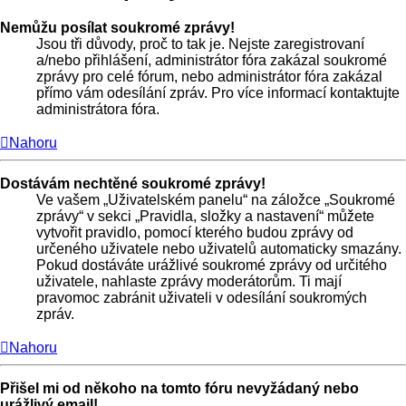
Nemůžu posílat soukromé zprávy!
Jsou tři důvody, proč to tak je. Nejste zaregistrovaní
a/nebo přihlášení, administrátor fóra zakázal soukromé
zprávy pro celé fórum, nebo administrátor fóra zakázal
přímo vám odesílání zpráv. Pro více informací kontaktujte
administrátora fóra.
Nahoru
Dostávám nechtěné soukromé zprávy!
Ve vašem „Uživatelském panelu“ na záložce „Soukromé
zprávy“ v sekci „Pravidla, složky a nastavení“ můžete
vytvořit pravidlo, pomocí kterého budou zprávy od
určeného uživatele nebo uživatelů automaticky smazány.
Pokud dostáváte urážlivé soukromé zprávy od určitého
uživatele, nahlaste zprávy moderátorům. Ti mají
pravomoc zabránit uživateli v odesílání soukromých
zpráv.
Nahoru
Přišel mi od někoho na tomto fóru nevyžádaný nebo
urážlivý email!