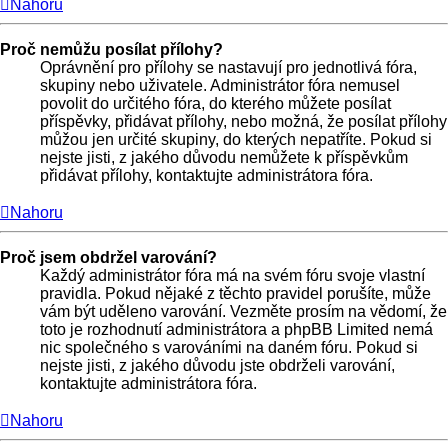
Nahoru
Proč nemůžu posílat přílohy?
Oprávnění pro přílohy se nastavují pro jednotlivá fóra,
skupiny nebo uživatele. Administrátor fóra nemusel
povolit do určitého fóra, do kterého můžete posílat
příspěvky, přidávat přílohy, nebo možná, že posílat přílohy
můžou jen určité skupiny, do kterých nepatříte. Pokud si
nejste jisti, z jakého důvodu nemůžete k příspěvkům
přidávat přílohy, kontaktujte administrátora fóra.
Nahoru
Proč jsem obdržel varování?
Každý administrátor fóra má na svém fóru svoje vlastní
pravidla. Pokud nějaké z těchto pravidel porušíte, může
vám být uděleno varování. Vezměte prosím na vědomí, že
toto je rozhodnutí administrátora a phpBB Limited nemá
nic společného s varováními na daném fóru. Pokud si
nejste jisti, z jakého důvodu jste obdrželi varování,
kontaktujte administrátora fóra.
Nahoru