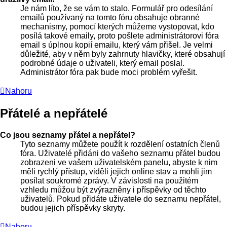
Je nám líto, že se vám to stalo. Formulář pro odesílání
emailů používaný na tomto fóru obsahuje obranné
mechanismy, pomocí kterých můžeme vystopovat, kdo
posílá takové emaily, proto pošlete administrátorovi fóra
email s úplnou kopií emailu, který vám přišel. Je velmi
důležité, aby v něm byly zahrnuty hlavičky, které obsahují
podrobné údaje o uživateli, který email poslal.
Administrátor fóra pak bude moci problém vyřešit.
Nahoru
Přátelé a nepřátelé
Co jsou seznamy přátel a nepřátel?
Tyto seznamy můžete použít k rozdělení ostatních členů
fóra. Uživatelé přidáni do vašeho seznamu přátel budou
zobrazeni ve vašem uživatelském panelu, abyste k nim
měli rychlý přístup, viděli jejich online stav a mohli jim
posílat soukromé zprávy. V závislosti na použitém
vzhledu můžou být zvýrazněny i příspěvky od těchto
uživatelů. Pokud přidáte uživatele do seznamu nepřátel,
budou jejich příspěvky skryty.
Nahoru