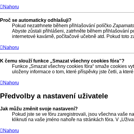
Nahoru
Proč se automaticky odhlašuji?
Pokud nezatrhnete během přihlašování políčko
Zapamato
Abyste zůstali přihlášeni, zatrhněte během přihlašování p
internetové kavárně, počítačové učebně atd. Pokud toto zaš
Nahoru
K čemu slouží funkce „Smazat všechny cookies fóra“?
Funkce „Smazat všechny cookies fóra“ smaže cookies vytv
uloženy informace o tom, které příspěvky jste četli, a k
Nahoru
Předvolby a nastavení uživatele
Jak můžu změnit svoje nastavení?
Pokud jste se ve fóru zaregistrovali, jsou všechna vaše n
kliknutí na vaše jméno nahoře na stránkách fóra. V „Uživ
Nahoru