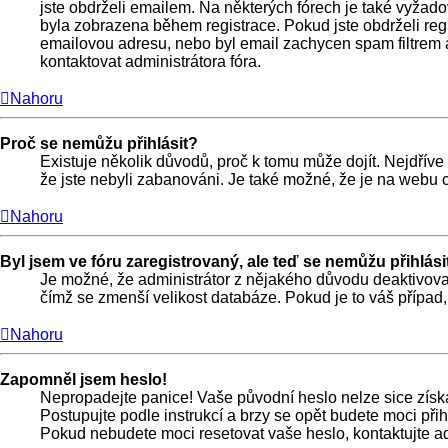
jste obdrželi emailem. Na některých fórech je také vyžad
byla zobrazena během registrace. Pokud jste obdrželi regis
emailovou adresu, nebo byl email zachycen spam filtrem a
kontaktovat administrátora fóra.
Nahoru
Proč se nemůžu přihlásit?
Existuje několik důvodů, proč k tomu může dojít. Nejdříve s
že jste nebyli zabanováni. Je také možné, že je na webu 
Nahoru
Byl jsem ve fóru zaregistrovaný, ale teď se nemůžu přihlási
Je možné, že administrátor z nějakého důvodu deaktivoval 
čímž se zmenší velikost databáze. Pokud je to váš případ, 
Nahoru
Zapomněl jsem heslo!
Nepropadejte panice! Vaše původní heslo nelze sice získa
Postupujte podle instrukcí a brzy se opět budete moci přihl
Pokud nebudete moci resetovat vaše heslo, kontaktujte ad