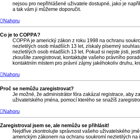
nejsou pro nepřihlášené uživatele dostupné, jako je napří
a tak vám ji můžeme doporučit.
Nahoru
Co je to COPPA?
COPPA je americký zákon z roku 1998 na ochranu soukrom
nezletilých osob mladších 13 let, získaly písemný souhla
nezletilých osob mladších 13 let. Pokud si nejste jisti, je
zkoušíte zaregistrovat, kontaktujte vašeho právního pora
kontaktním místem pro právní zájmy jakéhokoliv druhu, kr
Nahoru
Proč se nemůžu zaregistrovat?
Je možné, že administrátor fóra zakázal registrace, aby z
uživatelského jména, pomocí kterého se snažíš zaregistro
Nahoru
Zaregistroval jsem se, ale nemůžu se přihlásit!
Nejdříve zkontrolujte správnost vašeho uživatelského jmén
americkým zákonem na ochranu soukromí nezletilých na int