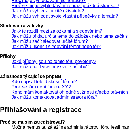
Proč moje vyhledávání nic nenašlo?
Proč se mi po vyhledávání zobrazí prázdná stránka!?
Jak můžu vyhledat určité uživatele?
Jak můžu vyhledat svoje vlastní příspěvky a témata?
Sledování a záložky
Jaký je rozdíl mezi záložkami a sledováním?
Jak můžu přidat určité téma do záložek nebo téma začít s
Jak můžu začít sledovat určité fórum?
Jak můžu ukončit sledování témat nebo fór?
Přílohy
Jaké přílohy jsou na tomto fóru povoleny?
Jak můžu najít všechny svoje přílohy?
Záležitosti týkající se phpBB
Kdo napsal toto diskusní fórum?
Proč ve fóru není funkce XY?
Koho mám kontaktovat ohledně stížnosti a/nebo právních zá
Jak můžu kontaktovat administrátora fóra?
Přihlašování a registrace
Proč se musím zaregistrovat?
Možná nemusíte, záleží na administrátorovi fóra, jestli nas