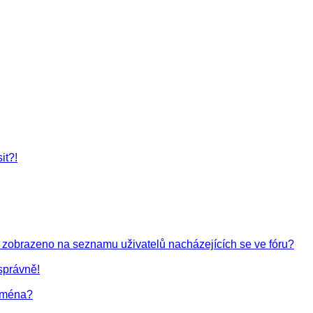
it?!
 zobrazeno na seznamu uživatelů nacházejících se ve fóru?
správně!
 jména?