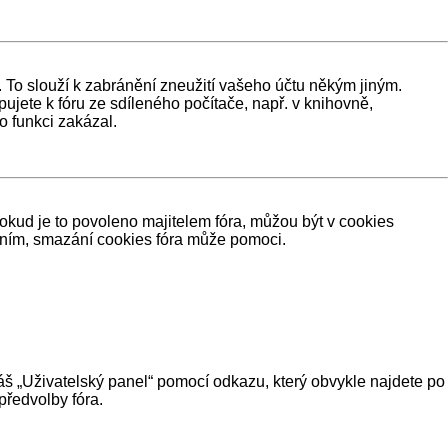
 To slouží k zabránění zneužití vašeho účtu někým jiným.
pujete k fóru ze sdíleného počítače, např. v knihovně,
o funkci zakázal.
kud je to povoleno majitelem fóra, můžou být v cookies
váním, smazání cookies fóra může pomoci.
váš „Uživatelský panel“ pomocí odkazu, který obvykle najdete po
předvolby fóra.