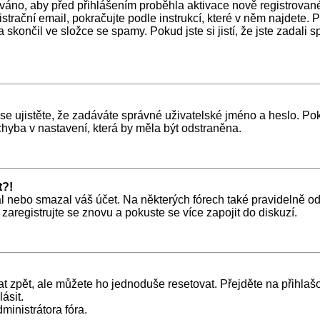
ováno, aby před přihlášením proběhla aktivace nově registrovan
trační email, pokračujte podle instrukcí, které v něm najdete. P
 skončil ve složce se spamy. Pokud jste si jistí, že jste zadal
e ujistěte, že zadáváte správné uživatelské jméno a heslo. Pokud 
chyba v nastavení, která by měla být odstraněna.
t?!
nebo smazal váš účet. Na některých fórech také pravidelně odst
zaregistrujte se znovu a pokuste se více zapojit do diskuzí.
t zpět, ale můžete ho jednoduše resetovat. Přejděte na přihlaš
ásit.
ministrátora fóra.