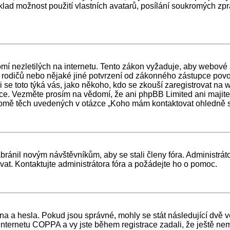
klad možnost použití vlastních avatarů, posílání soukromých zprá
í nezletilých na internetu. Tento zákon vyžaduje, aby webové
s rodičů nebo nějaké jiné potvrzení od zákonného zástupce povo
stli se toto týká vás, jako někoho, kdo se zkouší zaregistrovat 
dce. Vezměte prosím na vědomí, že ani phpBB Limited ani majite
omě těch uvedených v otázce „Koho mám kontaktovat ohledně stížn
abránil novým návštěvníkům, aby se stali členy fóra. Administrá
vat. Kontaktujte administrátora fóra a požádejte ho o pomoc.
a a hesla. Pokud jsou správné, mohly se stát následující dvě v
ernetu COPPA a vy jste během registrace zadali, že ještě nemáte