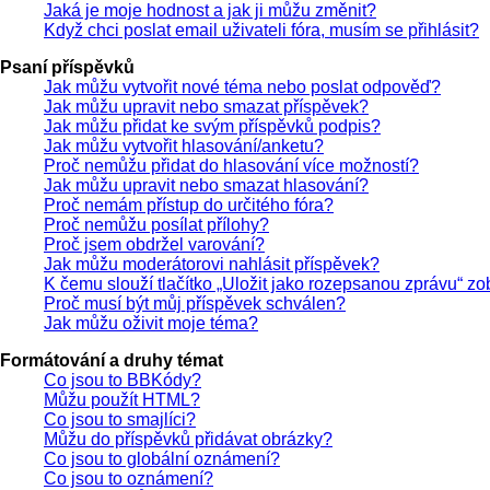
Jaká je moje hodnost a jak ji můžu změnit?
Když chci poslat email uživateli fóra, musím se přihlásit?
Psaní příspěvků
Jak můžu vytvořit nové téma nebo poslat odpověď?
Jak můžu upravit nebo smazat příspěvek?
Jak můžu přidat ke svým příspěvků podpis?
Jak můžu vytvořit hlasování/anketu?
Proč nemůžu přidat do hlasování více možností?
Jak můžu upravit nebo smazat hlasování?
Proč nemám přístup do určitého fóra?
Proč nemůžu posílat přílohy?
Proč jsem obdržel varování?
Jak můžu moderátorovi nahlásit příspěvek?
K čemu slouží tlačítko „Uložit jako rozepsanou zprávu“ z
Proč musí být můj příspěvek schválen?
Jak můžu oživit moje téma?
Formátování a druhy témat
Co jsou to BBKódy?
Můžu použít HTML?
Co jsou to smajlíci?
Můžu do příspěvků přidávat obrázky?
Co jsou to globální oznámení?
Co jsou to oznámení?