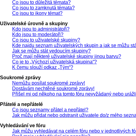
Co jsou to důležitá témata?
Co jsou to zamknutá témata?
Co jsou to ikony témat?
Uživatelské úrovně a skupiny
Kdo jsou to administrátoři?
Kdo jsou to moderátoři?
Co jsou to uživatelské skupiny?
Kde najdu seznam uživatelských skupin a jak se můžu st
Jak se můžu stát vedoucím skupiny?
Proč mají některé uživatelské skupiny jinou barvu?
Co je to „Výchozí uživatelská skupina“?
K čemu slouží odkaz „Tým“?
Soukromé zprávy
Nemůžu posílat soukromé zprávy!
Dostávám nechtěné soukromé zprávy!
Přišel mi od někoho na tomto fóru nevyžádaný nebo urážli
Přátelé a nepřátelé
Co jsou seznamy přátel a nepřátel?
Jak můžu přidat nebo odstranit uživatele do/z mého sezn
Vyhledávání ve fóru
Jak můžu vyhledávat na celém fóru nebo v jednotlivých f