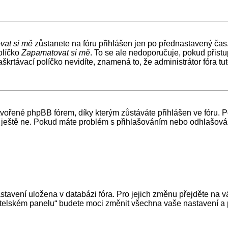
vat si mě
zůstanete na fóru přihlášen jen po přednastavený čas.
olíčko
Zapamatovat si mě
. To se ale nedoporučuje, pokud přistu
krtávací políčko nevidíte, znamená to, že administrátor fóra tut
ořené phpBB fórem, díky kterým zůstáváte přihlášen ve fóru. Po
teré ještě ne. Pokud máte problém s přihlašováním nebo odhlašo
astavení uložena v databázi fóra. Pro jejich změnu přejděte na 
atelském panelu“ budete moci změnit všechna vaše nastavení a 