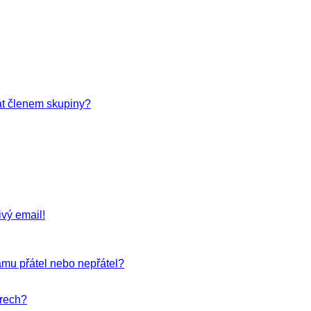
át členem skupiny?
vý email!
amu přátel nebo nepřátel?
órech?