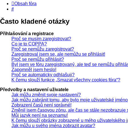
Obsah fóra
Hledat
Často kladené otázky
Přihlašování a registrace
Proč se musím zaregistrovat?
Co je to COPPA?
Proč se nemůžu zaregistrovat?
Zaregistroval jsem se, ale nemůžu se přihlásit!
Proč se nemůžu přihlásit?
Byl jsem ve fóru zaregistrovaný, ale teď se nemůžu přihlás
Zapomněl jsem heslo!
Proč se automaticky odhlašuji?
K čemu slouží funkce „Smazat všechny cookies fóra“?
Předvolby a nastavení uživatele
Jak můžu změnit svoje nastavení?
Jak můžu zabránit tomu, aby bylo moje uživatelské jméno
Zobrazení časů není správné!
Změnil jsem časovou zónu, ale čas se stále nezobrazuje 
Můj jazyk není na seznamu!
K čemu slouží obrázky zobrazené u mého uživatelského
Jak můžu u svého jména zobrazit avatar?