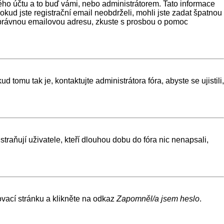
ého účtu a to buď vámi, nebo administrátorem. Tato informace
okud jste registrační email neobdrželi, mohli jste zadat špatnou
i správnou emailovou adresu, zkuste s prosbou o pomoc
tomu tak je, kontaktujte administrátora fóra, abyste se ujistili,
raňují uživatele, kteří dlouhou dobu do fóra nic nenapsali,
ovací stránku a klikněte na odkaz
Zapomněl/a jsem heslo
.