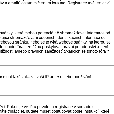
v a emailů ostatním členům fóra atd. Registrace trvá jen chvíli
 stránky, které mohou potenciálně shromažďovat informace od
lující shromažďování osobních identifikačních informací od
na webovou stránku, nebo se to týká webové stránky, na kterou se
lé tohoto fóra nemůžou poskytovat právní poradenství a není
osti a/nebo právních záležitostí týkajících se tohoto fóra?“.
tor mohl také zakázat vaši IP adresu nebo používání
ěci. Pokud je ve fóru povolena registrace v souladu s
 třináct let, budete muset postupovat podle instrukcí, které