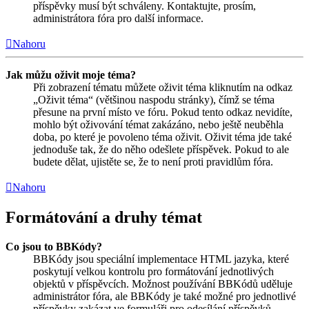
příspěvky musí být schváleny. Kontaktujte, prosím,
administrátora fóra pro další informace.
Nahoru
Jak můžu oživit moje téma?
Při zobrazení tématu můžete oživit téma kliknutím na odkaz
„Oživit téma“ (většinou naspodu stránky), čímž se téma
přesune na první místo ve fóru. Pokud tento odkaz nevidíte,
mohlo být oživování témat zakázáno, nebo ještě neuběhla
doba, po které je povoleno téma oživit. Oživit téma jde také
jednoduše tak, že do něho odešlete příspěvek. Pokud to ale
budete dělat, ujistěte se, že to není proti pravidlům fóra.
Nahoru
Formátování a druhy témat
Co jsou to BBKódy?
BBKódy jsou speciální implementace HTML jazyka, které
poskytují velkou kontrolu pro formátování jednotlivých
objektů v příspěvcích. Možnost používání BBKódů uděluje
administrátor fóra, ale BBKódy je také možné pro jednotlivé
příspěvky zakázat ve formuláři pro odesílání příspěvků.