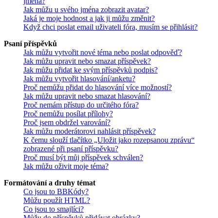
jména?
Jak můžu u svého jména zobrazit avatar?
Jaká je moje hodnost a jak ji můžu změnit?
Když chci poslat email uživateli fóra, musím se přihlásit?
Psaní příspěvků
Jak můžu vytvořit nové téma nebo poslat odpověď?
Jak můžu upravit nebo smazat příspěvek?
Jak můžu přidat ke svým příspěvků podpis?
Jak můžu vytvořit hlasování/anketu?
Proč nemůžu přidat do hlasování více možností?
Jak můžu upravit nebo smazat hlasování?
Proč nemám přístup do určitého fóra?
Proč nemůžu posílat přílohy?
Proč jsem obdržel varování?
Jak můžu moderátorovi nahlásit příspěvek?
K čemu slouží tlačítko „Uložit jako rozepsanou zprávu“
zobrazené při psaní příspěvku?
Proč musí být můj příspěvek schválen?
Jak můžu oživit moje téma?
Formátování a druhy témat
Co jsou to BBKódy?
Můžu použít HTML?
Co jsou to smajlíci?
Můžu do příspěvků přidávat obrázky?