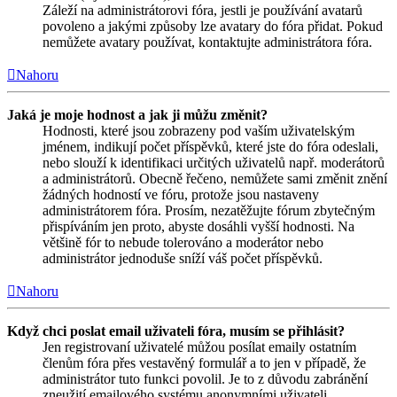
Záleží na administrátorovi fóra, jestli je používání avatarů
povoleno a jakými způsoby lze avatary do fóra přidat. Pokud
nemůžete avatary používat, kontaktujte administrátora fóra.
Nahoru
Jaká je moje hodnost a jak ji můžu změnit?
Hodnosti, které jsou zobrazeny pod vaším uživatelským
jménem, indikují počet příspěvků, které jste do fóra odeslali,
nebo slouží k identifikaci určitých uživatelů např. moderátorů
a administrátorů. Obecně řečeno, nemůžete sami změnit znění
žádných hodností ve fóru, protože jsou nastaveny
administrátorem fóra. Prosím, nezatěžujte fórum zbytečným
přispíváním jen proto, abyste dosáhli vyšší hodnosti. Na
většině fór to nebude tolerováno a moderátor nebo
administrátor jednoduše sníží váš počet příspěvků.
Nahoru
Když chci poslat email uživateli fóra, musím se přihlásit?
Jen registrovaní uživatelé můžou posílat emaily ostatním
členům fóra přes vestavěný formulář a to jen v případě, že
administrátor tuto funkci povolil. Je to z důvodu zabránění
zneužití emailového systému anonymními uživateli.