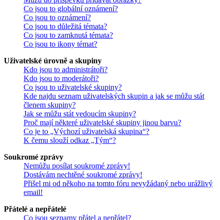
Co jsou to globální oznámení?
Co jsou to oznámení?
Co jsou to důležitá témata?
Co jsou to zamknutá témata?
Co jsou to ikony témat?
Uživatelské úrovně a skupiny
Kdo jsou to administrátoři?
Kdo jsou to moderátoři?
Co jsou to uživatelské skupiny?
Kde najdu seznam uživatelských skupin a jak se můžu stát
členem skupiny?
Jak se můžu stát vedoucím skupiny?
Proč mají některé uživatelské skupiny jinou barvu?
Co je to „Výchozí uživatelská skupina“?
K čemu slouží odkaz „Tým“?
Soukromé zprávy
Nemůžu posílat soukromé zprávy!
Dostávám nechtěné soukromé zprávy!
Přišel mi od někoho na tomto fóru nevyžádaný nebo urážlivý
email!
Přátelé a nepřátelé
Co jsou seznamy přátel a nepřátel?