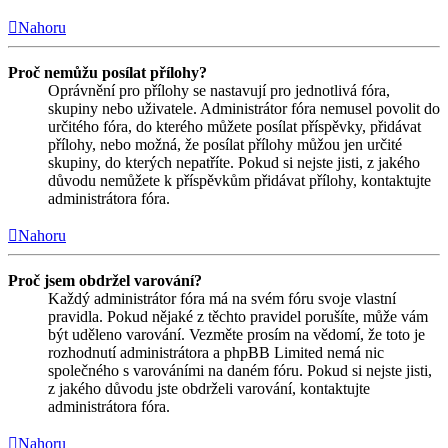
Nahoru
Proč nemůžu posílat přílohy?
Oprávnění pro přílohy se nastavují pro jednotlivá fóra,
skupiny nebo uživatele. Administrátor fóra nemusel povolit do
určitého fóra, do kterého můžete posílat příspěvky, přidávat
přílohy, nebo možná, že posílat přílohy můžou jen určité
skupiny, do kterých nepatříte. Pokud si nejste jisti, z jakého
důvodu nemůžete k příspěvkům přidávat přílohy, kontaktujte
administrátora fóra.
Nahoru
Proč jsem obdržel varování?
Každý administrátor fóra má na svém fóru svoje vlastní
pravidla. Pokud nějaké z těchto pravidel porušíte, může vám
být uděleno varování. Vezměte prosím na vědomí, že toto je
rozhodnutí administrátora a phpBB Limited nemá nic
společného s varováními na daném fóru. Pokud si nejste jisti,
z jakého důvodu jste obdrželi varování, kontaktujte
administrátora fóra.
Nahoru