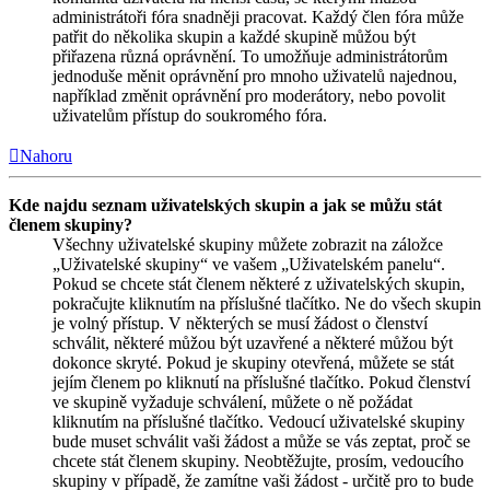
administrátoři fóra snadněji pracovat. Každý člen fóra může
patřit do několika skupin a každé skupině můžou být
přiřazena různá oprávnění. To umožňuje administrátorům
jednoduše měnit oprávnění pro mnoho uživatelů najednou,
například změnit oprávnění pro moderátory, nebo povolit
uživatelům přístup do soukromého fóra.
Nahoru
Kde najdu seznam uživatelských skupin a jak se můžu stát
členem skupiny?
Všechny uživatelské skupiny můžete zobrazit na záložce
„Uživatelské skupiny“ ve vašem „Uživatelském panelu“.
Pokud se chcete stát členem některé z uživatelských skupin,
pokračujte kliknutím na příslušné tlačítko. Ne do všech skupin
je volný přístup. V některých se musí žádost o členství
schválit, některé můžou být uzavřené a některé můžou být
dokonce skryté. Pokud je skupiny otevřená, můžete se stát
jejím členem po kliknutí na příslušné tlačítko. Pokud členství
ve skupině vyžaduje schválení, můžete o ně požádat
kliknutím na příslušné tlačítko. Vedoucí uživatelské skupiny
bude muset schválit vaši žádost a může se vás zeptat, proč se
chcete stát členem skupiny. Neobtěžujte, prosím, vedoucího
skupiny v případě, že zamítne vaši žádost - určitě pro to bude