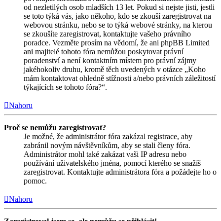
od nezletilých osob mladších 13 let. Pokud si nejste jisti, jestli
se toto týká vás, jako někoho, kdo se zkouší zaregistrovat na
webovou stránku, nebo se to týká webové stránky, na kterou
se zkoušíte zaregistrovat, kontaktujte vašeho právního
poradce. Vezměte prosím na vědomí, že ani phpBB Limited
ani majitelé tohoto fóra nemůžou poskytovat právní
poradenství a není kontaktním místem pro právní zájmy
jakéhokoliv druhu, kromě těch uvedených v otázce „Koho
mám kontaktovat ohledně stížnosti a/nebo právních záležitostí
týkajících se tohoto fóra?“.
Nahoru
Proč se nemůžu zaregistrovat?
Je možné, že administrátor fóra zakázal registrace, aby
zabránil novým návštěvníkům, aby se stali členy fóra.
Administrátor mohl také zakázat vaši IP adresu nebo
používání uživatelského jména, pomocí kterého se snažíš
zaregistrovat. Kontaktujte administrátora fóra a požádejte ho o
pomoc.
Nahoru