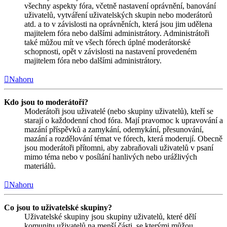
všechny aspekty fóra, včetně nastavení oprávnění, banování
uživatelů, vytváření uživatelských skupin nebo moderátorů
atd. a to v závislosti na oprávněních, která jsou jim udělena
majitelem fóra nebo dalšími administrátory. Administrátoři
také můžou mít ve všech fórech úplné moderátorské
schopnosti, opět v závislosti na nastavení provedeném
majitelem fóra nebo dalšími administrátory.
Nahoru
Kdo jsou to moderátoři?
Moderátoři jsou uživatelé (nebo skupiny uživatelů), kteří se
starají o každodenní chod fóra. Mají pravomoc k upravování a
mazání příspěvků a zamykání, odemykání, přesunování,
mazání a rozdělování témat ve fórech, která moderují. Obecně
jsou moderátoři přítomni, aby zabraňovali uživatelů v psaní
mimo téma nebo v posílání hanlivých nebo urážlivých
materiálů.
Nahoru
Co jsou to uživatelské skupiny?
Uživatelské skupiny jsou skupiny uživatelů, které dělí
komunitu uživatelů na menší části, se kterými můžou