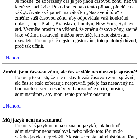
Je možné, že zobrazený čas je pro jinou časovou zónu, než ve
které se nacházíte. Pokud se jedná o tento případ, přejděte na
váš „Uživatelský panel“ na záložku „Nastavení fóra“ a
změňte vaši časovou zónu, aby odpovídala vaší konkrétní
oblasti, např. Praha, Bratislava, Londýn, New York, Sydney
atd. Vezměte prosím na vědomí, že změnu časové zóny, stejně
jako většinu nastavení, můžou provádět jen zaregistrovaní
uživatelé. Pokud ještě nejste registrováni, toto je dobrý důvod,
proč tak učinit.
Nahoru
Změnil jsem časovou zónu, ale čas se stále nezobrazuje správně!
Pokud jste si jisti, že jste nastavili vaši časovou zónu správně,
ale čas se stále zobrazuje nesprávně, pak je čas nastavený na
hodinách serveru nesprávný. Upozorněte na to, prosím,
administrátora, aby mohl tento problém odstranit.
Nahoru
Můj jazyk není na seznamu!
Pokud váš jazyk není na seznamu jazyků, tak ho buď
administrátor nenainstaloval, nebo nikdo toto fórum do
vašeho jazyka nepřeložil. Zkuste se zeptat administrátora fóra,