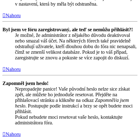
v nastavení, která by měla být odstraněna.
Nahoru
Byl jsem ve fóru zaregistrovaný, ale teď se nemůžu přihlásit?!
Je možné, že administrátor z nějakého důvodu deaktivoval
nebo smazal váš účet. Na některých fórech také pravidelně
odstraňují uživatele, kteří dlouhou dobu do fóra nic nenapsali,
čímž se zmenší velikost databáze. Pokud je to váš případ,
zaregistrujte se znovu a pokuste se více zapojit do diskuzí.
Nahoru
Zapomněl jsem heslo!
Nepropadejte panice! Vaše původní heslo nelze sice získat
zpět, ale můžete ho jednoduše resetovat. Přejděte na
přihlašovací stránku a klikněte na odkaz
Zapomněl/a jsem
heslo
. Postupujte podle instrukcí a brzy se opět budete moci
přihlásit.
Pokud nebudete moci resetovat vaše heslo, kontaktujte
administrátora fóra.
Nahoru