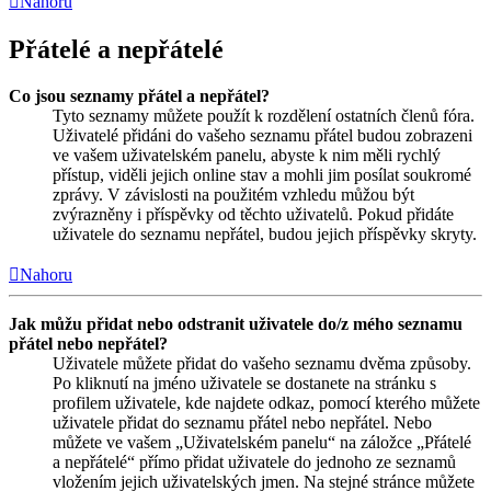
Nahoru
Přátelé a nepřátelé
Co jsou seznamy přátel a nepřátel?
Tyto seznamy můžete použít k rozdělení ostatních členů fóra.
Uživatelé přidáni do vašeho seznamu přátel budou zobrazeni
ve vašem uživatelském panelu, abyste k nim měli rychlý
přístup, viděli jejich online stav a mohli jim posílat soukromé
zprávy. V závislosti na použitém vzhledu můžou být
zvýrazněny i příspěvky od těchto uživatelů. Pokud přidáte
uživatele do seznamu nepřátel, budou jejich příspěvky skryty.
Nahoru
Jak můžu přidat nebo odstranit uživatele do/z mého seznamu
přátel nebo nepřátel?
Uživatele můžete přidat do vašeho seznamu dvěma způsoby.
Po kliknutí na jméno uživatele se dostanete na stránku s
profilem uživatele, kde najdete odkaz, pomocí kterého můžete
uživatele přidat do seznamu přátel nebo nepřátel. Nebo
můžete ve vašem „Uživatelském panelu“ na záložce „Přátelé
a nepřátelé“ přímo přidat uživatele do jednoho ze seznamů
vložením jejich uživatelských jmen. Na stejné stránce můžete