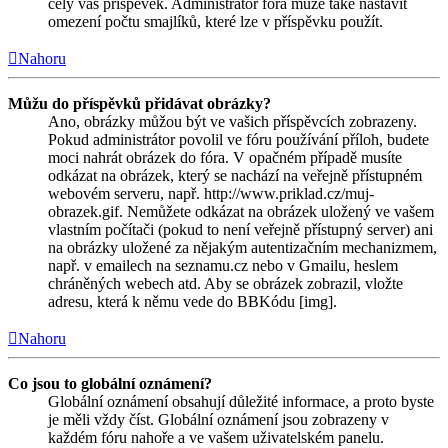
celý váš příspěvek. Administrátor fóra může také nastavit
omezení počtu smajlíků, které lze v příspěvku použít.
Nahoru
Můžu do příspěvků přidávat obrázky?
Ano, obrázky můžou být ve vašich příspěvcích zobrazeny.
Pokud administrátor povolil ve fóru používání příloh, budete
moci nahrát obrázek do fóra. V opačném případě musíte
odkázat na obrázek, který se nachází na veřejně přístupném
webovém serveru, např. http://www.priklad.cz/muj-
obrazek.gif. Nemůžete odkázat na obrázek uložený ve vašem
vlastním počítači (pokud to není veřejně přístupný server) ani
na obrázky uložené za nějakým autentizačním mechanizmem,
např. v emailech na seznamu.cz nebo v Gmailu, heslem
chráněných webech atd. Aby se obrázek zobrazil, vložte
adresu, která k němu vede do BBKódu [img].
Nahoru
Co jsou to globální oznámení?
Globální oznámení obsahují důležité informace, a proto byste
je měli vždy číst. Globální oznámení jsou zobrazeny v
každém fóru nahoře a ve vašem uživatelském panelu.