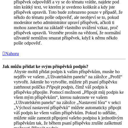
příspěvek odpověděl a vy se do tématu vrátíte, najdete pod
ním krátký text, ve kterém je uvedeno kolikrát a kdy jste
příspěvek upravili. Toto bude zobrazeno pouze v případě, že
někdo do tématu pošle odpověď, ale neobjeví se to, pokud
moderátor nebo administrátor upraví příspěvek, ačkoli ti
mohou zanechat na základě vlastního uvážení vzkaz, proč
příspěvek upravili. Vezměte prosím na vědomí, že normální
uživatelé nemůžou smazat příspěvek, když k němu někdo
pošle odpověď.
Nahoru
Jak můžu přidat ke svým příspěvků podpis?
Abyste mohli přidat podpis k vašim příspěvkům, musíte ho
nejdřív ve vašem „Uživatelském panelu“ na záložce „Profil“
vytvořit. Jakmile ho vytvoříte, můžete při psaní příspěvku
zatrhnout políčko
Připojit podpis
, čímž váš podpis k
příspěvku připojíte. Pomocí možnosti „Připojit můj podpis ke
všem mým příspěvkům“, kterou naleznete ve vašem
„Uživatelském panelu“ na záložce „Nastavení fóra“ v sekci
„Výchozí nastavení příspěvků“ můžete automaticky připojit
váš podpis ke všem vašim příspěvkům. Pokud to uděláte,
můžete stále zamezit připojení vašeho podpisu k jednotlivým
příspěvkům tak, že během psaní příspěvku zrušíte zaškrtnutí