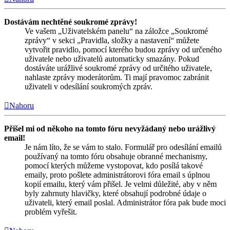
Dostávám nechtěné soukromé zprávy!
Ve vašem „Uživatelském panelu“ na záložce „Soukromé
zprávy“ v sekci „Pravidla, složky a nastavení“ můžete
vytvořit pravidlo, pomocí kterého budou zprávy od určeného
uživatele nebo uživatelů automaticky smazány. Pokud
dostáváte urážlivé soukromé zprávy od určitého uživatele,
nahlaste zprávy moderátorům. Ti mají pravomoc zabránit
uživateli v odesílání soukromých zpráv.
Nahoru
Přišel mi od někoho na tomto fóru nevyžádaný nebo urážlivý
email!
Je nám líto, že se vám to stalo. Formulář pro odesílání emailů
používaný na tomto fóru obsahuje obranné mechanismy,
pomocí kterých můžeme vystopovat, kdo posílá takové
emaily, proto pošlete administrátorovi fóra email s úplnou
kopií emailu, který vám přišel. Je velmi důležité, aby v něm
byly zahrnuty hlavičky, které obsahují podrobné údaje o
uživateli, který email poslal. Administrátor fóra pak bude moci
problém vyřešit.