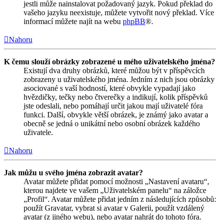
jestli může nainstalovat požadovaný jazyk. Pokud překlad do
vašeho jazyku neexistuje, můžete vytvořit nový překlad. Více
informací můžete najít na webu
phpBB
®.
Nahoru
K čemu slouží obrázky zobrazené u mého uživatelského jména?
Existují dva druhy obrázků, které můžou být v příspěvcích
zobrazeny u uživatelského jména. Jedním z nich jsou obrázky
asociované s vaší hodností, které obvykle vypadají jako
hvězdičky, tečky nebo čtverečky a indikují, kolik příspěvků
jste odeslali, nebo pomáhají určit jakou mají uživatelé fóra
funkci. Další, obvykle větší obrázek, je známý jako avatar a
obecně se jedná o unikátní nebo osobní obrázek každého
uživatele.
Nahoru
Jak můžu u svého jména zobrazit avatar?
Avatar můžete přidat pomocí možnosti „Nastavení avataru“,
kterou najdete ve vašem „Uživatelském panelu“ na záložce
„Profil“. Avatar můžete přidat jedním z následujících způsobů:
použít Gravatar, vybrat si avatar v Galerii, použít vzdálený
avatar (z jiného webu), nebo avatar nahrát do tohoto fóra.