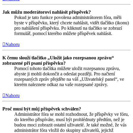
Jak můžu moderátorovi nahlásit příspěvek?
Pokud je tato funkce povolena administrátorem fóra, měli
byste v příspěvku, který chcete nahlásit, vidět tlačítko (ikonu)
pro nahlášení příspěvku. Po kliknutí na tlačítko se zobrazí
formulář, pomocí kterého můžete příspěvek nahlásit.
Nahoru
K čemu slouží tlačítko „Uložit jako rozepsanou zprávu“
zobrazené při psaní příspěvku?
Pomocí tohoto tlačítka můžete uložit rozepsanou zprávu,
abyste ji mohli dokončit a odeslat později. Pro načtení
rozepsaných zpráv přejděte na váš „Uživatelský panel“, ve
kterém naleznete odkaz na vaše rozepsané zprávy.
Nahoru
Proč musí být můj příspěvek schválen?
Administrátor fóra se mohl rozhodnout, že příspěvky ve fóru,
do kterého přispíváte, musí být prohlédnuty předtím, než je
budou moci zobrazit ostatní uživatelé. Je také možné, že vás
administrátor fóra vložil do skupiny uživatelů, jejichž