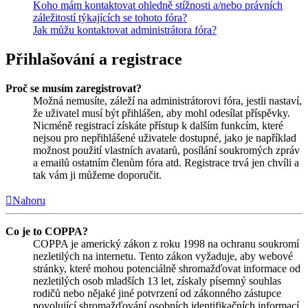
Koho mám kontaktovat ohledně stížnosti a/nebo právních
záležitostí týkajících se tohoto fóra?
Jak můžu kontaktovat administrátora fóra?
Přihlašování a registrace
Proč se musím zaregistrovat?
Možná nemusíte, záleží na administrátorovi fóra, jestli nastaví,
že uživatel musí být přihlášen, aby mohl odesílat příspěvky.
Nicméně registrací získáte přístup k dalším funkcím, které
nejsou pro nepřihlášené uživatele dostupné, jako je například
možnost použití vlastních avatarů, posílání soukromých zpráv
a emailů ostatním členům fóra atd. Registrace trvá jen chvíli a
tak vám ji můžeme doporučit.
Nahoru
Co je to COPPA?
COPPA je americký zákon z roku 1998 na ochranu soukromí
nezletilých na internetu. Tento zákon vyžaduje, aby webové
stránky, které mohou potenciálně shromažďovat informace od
nezletilých osob mladších 13 let, získaly písemný souhlas
rodičů nebo nějaké jiné potvrzení od zákonného zástupce
povolující shromažďování osobních identifikačních informací