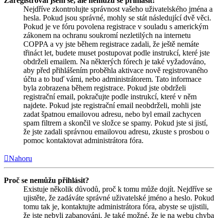
Zaregistroval jsem se, ale nemůžu se přihlásit!
Nejdříve zkontrolujte správnost vašeho uživatelského jména a
hesla. Pokud jsou správné, mohly se stát následující dvě věci.
Pokud je ve fóru povolena registrace v souladu s americkým
zákonem na ochranu soukromí nezletilých na internetu
COPPA a vy jste během registrace zadali, že ještě nemáte
třináct let, budete muset postupovat podle instrukcí, které jste
obdrželi emailem. Na některých fórech je také vyžadováno,
aby před přihlášením proběhla aktivace nově registrovaného
účtu a to buď vámi, nebo administrátorem. Tato informace
byla zobrazena během registrace. Pokud jste obdrželi
registrační email, pokračujte podle instrukcí, které v něm
najdete. Pokud jste registrační email neobdrželi, mohli jste
zadat špatnou emailovou adresu, nebo byl email zachycen
spam filtrem a skončil ve složce se spamy. Pokud jste si jistí,
že jste zadali správnou emailovou adresu, zkuste s prosbou o
pomoc kontaktovat administrátora fóra.
Nahoru
Proč se nemůžu přihlásit?
Existuje několik důvodů, proč k tomu může dojít. Nejdříve se
ujistěte, že zadáváte správné uživatelské jméno a heslo. Pokud
tomu tak je, kontaktujte administrátora fóra, abyste se ujistili,
že jste nebyli zabanováni. Je také možné, že je na webu chyba