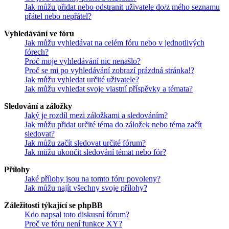
Jak můžu přidat nebo odstranit uživatele do/z mého seznamu
přátel nebo nepřátel?
Vyhledávání ve fóru
Jak můžu vyhledávat na celém fóru nebo v jednotlivých
fórech?
Proč moje vyhledávání nic nenašlo?
Proč se mi po vyhledávání zobrazí prázdná stránka!?
Jak můžu vyhledat určité uživatele?
Jak můžu vyhledat svoje vlastní příspěvky a témata?
Sledování a záložky
Jaký je rozdíl mezi záložkami a sledováním?
Jak můžu přidat určité téma do záložek nebo téma začít
sledovat?
Jak můžu začít sledovat určité fórum?
Jak můžu ukončit sledování témat nebo fór?
Přílohy
Jaké přílohy jsou na tomto fóru povoleny?
Jak můžu najít všechny svoje přílohy?
Záležitosti týkající se phpBB
Kdo napsal toto diskusní fórum?
Proč ve fóru není funkce XY?