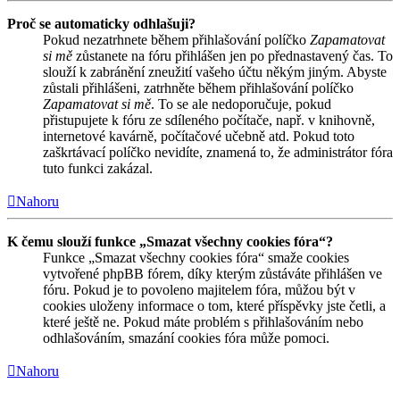
Proč se automaticky odhlašuji?
Pokud nezatrhnete během přihlašování políčko
Zapamatovat
si mě
zůstanete na fóru přihlášen jen po přednastavený čas. To
slouží k zabránění zneužití vašeho účtu někým jiným. Abyste
zůstali přihlášeni, zatrhněte během přihlašování políčko
Zapamatovat si mě
. To se ale nedoporučuje, pokud
přistupujete k fóru ze sdíleného počítače, např. v knihovně,
internetové kavárně, počítačové učebně atd. Pokud toto
zaškrtávací políčko nevidíte, znamená to, že administrátor fóra
tuto funkci zakázal.
Nahoru
K čemu slouží funkce „Smazat všechny cookies fóra“?
Funkce „Smazat všechny cookies fóra“ smaže cookies
vytvořené phpBB fórem, díky kterým zůstáváte přihlášen ve
fóru. Pokud je to povoleno majitelem fóra, můžou být v
cookies uloženy informace o tom, které příspěvky jste četli, a
které ještě ne. Pokud máte problém s přihlašováním nebo
odhlašováním, smazání cookies fóra může pomoci.
Nahoru