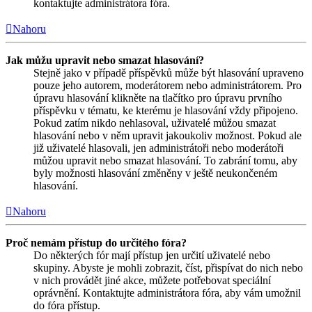
kontaktujte administrátora fóra.
Nahoru
Jak můžu upravit nebo smazat hlasování?
Stejně jako v případě příspěvků může být hlasování upraveno
pouze jeho autorem, moderátorem nebo administrátorem. Pro
úpravu hlasování klikněte na tlačítko pro úpravu prvního
příspěvku v tématu, ke kterému je hlasování vždy připojeno.
Pokud zatím nikdo nehlasoval, uživatelé můžou smazat
hlasování nebo v něm upravit jakoukoliv možnost. Pokud ale
již uživatelé hlasovali, jen administrátoři nebo moderátoři
můžou upravit nebo smazat hlasování. To zabrání tomu, aby
byly možnosti hlasování změněny v ještě neukončeném
hlasování.
Nahoru
Proč nemám přístup do určitého fóra?
Do některých fór mají přístup jen určití uživatelé nebo
skupiny. Abyste je mohli zobrazit, číst, přispívat do nich nebo
v nich provádět jiné akce, můžete potřebovat speciální
oprávnění. Kontaktujte administrátora fóra, aby vám umožnil
do fóra přístup.