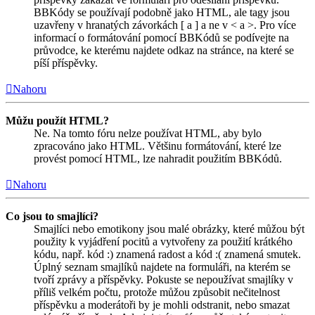
BBKódy se používají podobně jako HTML, ale tagy jsou
uzavřeny v hranatých závorkách [ a ] a ne v < a >. Pro více
informací o formátování pomocí BBKódů se podívejte na
průvodce, ke kterému najdete odkaz na stránce, na které se
píší příspěvky.
Nahoru
Můžu použít HTML?
Ne. Na tomto fóru nelze používat HTML, aby bylo
zpracováno jako HTML. Většinu formátování, které lze
provést pomocí HTML, lze nahradit použitím BBKódů.
Nahoru
Co jsou to smajlíci?
Smajlíci nebo emotikony jsou malé obrázky, které můžou být
použity k vyjádření pocitů a vytvořeny za použití krátkého
kódu, např. kód :) znamená radost a kód :( znamená smutek.
Úplný seznam smajlíků najdete na formuláři, na kterém se
tvoří zprávy a příspěvky. Pokuste se nepoužívat smajlíky v
příliš velkém počtu, protože můžou způsobit nečitelnost
příspěvku a moderátoři by je mohli odstranit, nebo smazat