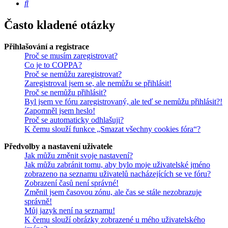
Hledat
Často kladené otázky
Přihlašování a registrace
Proč se musím zaregistrovat?
Co je to COPPA?
Proč se nemůžu zaregistrovat?
Zaregistroval jsem se, ale nemůžu se přihlásit!
Proč se nemůžu přihlásit?
Byl jsem ve fóru zaregistrovaný, ale teď se nemůžu přihlásit?!
Zapomněl jsem heslo!
Proč se automaticky odhlašuji?
K čemu slouží funkce „Smazat všechny cookies fóra“?
Předvolby a nastavení uživatele
Jak můžu změnit svoje nastavení?
Jak můžu zabránit tomu, aby bylo moje uživatelské jméno
zobrazeno na seznamu uživatelů nacházejících se ve fóru?
Zobrazení časů není správné!
Změnil jsem časovou zónu, ale čas se stále nezobrazuje
správně!
Můj jazyk není na seznamu!
K čemu slouží obrázky zobrazené u mého uživatelského