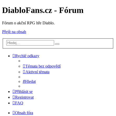
DiabloFans.cz - Fórum
Fórum o akční RPG hře Diablo.
Přejít na obsah
Rychlé odkazy
Témata bez odpovědí
Aktivní témata
Hledat
Přihlásit se
Registrovat
FAQ
Obsah fóra