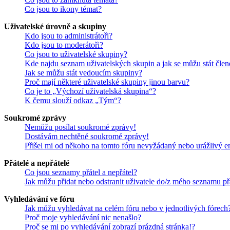
Co jsou to ikony témat?
Uživatelské úrovně a skupiny
Kdo jsou to administrátoři?
Kdo jsou to moderátoři?
Co jsou to uživatelské skupiny?
Kde najdu seznam uživatelských skupin a jak se můžu stát čle
Jak se můžu stát vedoucím skupiny?
Proč mají některé uživatelské skupiny jinou barvu?
Co je to „Výchozí uživatelská skupina“?
K čemu slouží odkaz „Tým“?
Soukromé zprávy
Nemůžu posílat soukromé zprávy!
Dostávám nechtěné soukromé zprávy!
Přišel mi od někoho na tomto fóru nevyžádaný nebo urážlivý e
Přátelé a nepřátelé
Co jsou seznamy přátel a nepřátel?
Jak můžu přidat nebo odstranit uživatele do/z mého seznamu př
Vyhledávání ve fóru
Jak můžu vyhledávat na celém fóru nebo v jednotlivých fórech
Proč moje vyhledávání nic nenašlo?
Proč se mi po vyhledávání zobrazí prázdná stránka!?