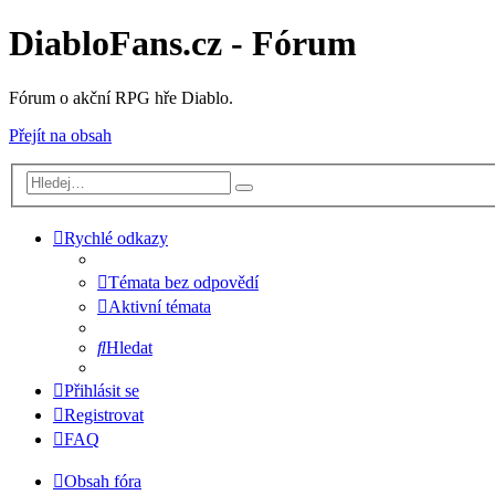
DiabloFans.cz - Fórum
Fórum o akční RPG hře Diablo.
Přejít na obsah
Rychlé odkazy
Témata bez odpovědí
Aktivní témata
Hledat
Přihlásit se
Registrovat
FAQ
Obsah fóra