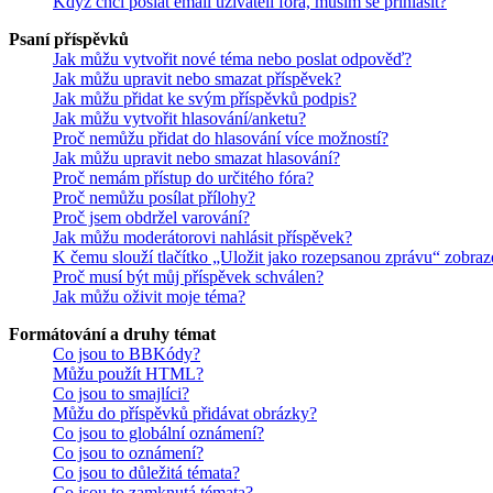
Když chci poslat email uživateli fóra, musím se přihlásit?
Psaní příspěvků
Jak můžu vytvořit nové téma nebo poslat odpověď?
Jak můžu upravit nebo smazat příspěvek?
Jak můžu přidat ke svým příspěvků podpis?
Jak můžu vytvořit hlasování/anketu?
Proč nemůžu přidat do hlasování více možností?
Jak můžu upravit nebo smazat hlasování?
Proč nemám přístup do určitého fóra?
Proč nemůžu posílat přílohy?
Proč jsem obdržel varování?
Jak můžu moderátorovi nahlásit příspěvek?
K čemu slouží tlačítko „Uložit jako rozepsanou zprávu“ zobraz
Proč musí být můj příspěvek schválen?
Jak můžu oživit moje téma?
Formátování a druhy témat
Co jsou to BBKódy?
Můžu použít HTML?
Co jsou to smajlíci?
Můžu do příspěvků přidávat obrázky?
Co jsou to globální oznámení?
Co jsou to oznámení?
Co jsou to důležitá témata?
Co jsou to zamknutá témata?