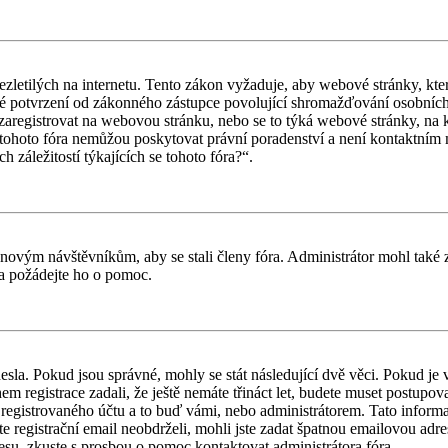
letilých na internetu. Tento zákon vyžaduje, aby webové stránky, kte
iné potvrzení od zákonného zástupce povolující shromažďování osobních 
ouší zaregistrovat na webovou stránku, nebo se to týká webové stránky, na
tohoto fóra nemůžou poskytovat právní poradenství a není kontaktním
záležitostí týkajících se tohoto fóra?“.
il novým návštěvníkům, aby se stali členy fóra. Administrátor mohl tak
a a požádejte ho o pomoc.
esla. Pokud jsou správné, mohly se stát následující dvě věci. Pokud j
 registrace zadali, že ještě nemáte třináct let, budete muset postupovat
registrovaného účtu a to buď vámi, nebo administrátorem. Tato informac
ste registrační email neobdrželi, mohli jste zadat špatnou emailovou adr
dresu, zkuste s prosbou o pomoc kontaktovat administrátora fóra.