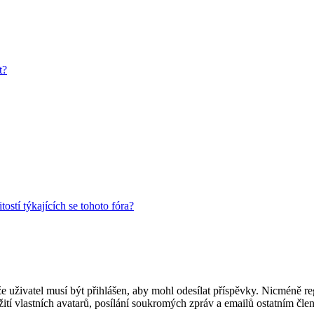
t?
ostí týkajících se tohoto fóra?
 že uživatel musí být přihlášen, aby mohl odesílat příspěvky. Nicméně reg
ití vlastních avatarů, posílání soukromých zpráv a emailů ostatním člen