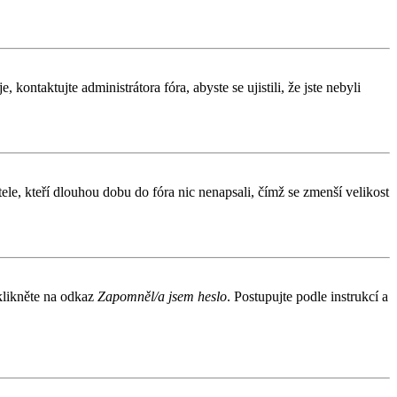
kontaktujte administrátora fóra, abyste se ujistili, že jste nebyli
le, kteří dlouhou dobu do fóra nic nenapsali, čímž se zmenší velikost
 klikněte na odkaz
Zapomněl/a jsem heslo
. Postupujte podle instrukcí a