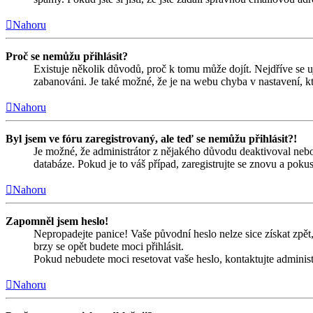
Nahoru
Proč se nemůžu přihlásit?
Existuje několik důvodů, proč k tomu může dojít. Nejdříve se ujis
zabanováni. Je také možné, že je na webu chyba v nastavení, kt
Nahoru
Byl jsem ve fóru zaregistrovaný, ale teď se nemůžu přihlásit?!
Je možné, že administrátor z nějakého důvodu deaktivoval nebo 
databáze. Pokud je to váš případ, zaregistrujte se znovu a pokust
Nahoru
Zapomněl jsem heslo!
Nepropadejte panice! Vaše původní heslo nelze sice získat zpět,
brzy se opět budete moci přihlásit.
Pokud nebudete moci resetovat vaše heslo, kontaktujte administ
Nahoru