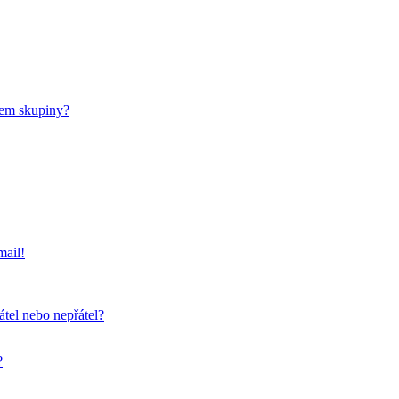
nem skupiny?
mail!
átel nebo nepřátel?
?