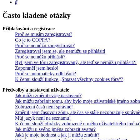
Hledat
Často kladené otázky
Přihlašování a registrace
Proč se musím zaregistrovat?
Co je to COPPA?
Proč se nemůžu zaregistrovat?
Zaregistroval jsem se, ale nemůžu se přihlásit!
Proč se nemůžu přihlásit?
Byl jsem ve fóru zaregistrovaný, ale teď se nemůžu přihlásit?!
Zapomněl jsem heslo!
Proč se automaticky odhlašuji?
K čemu slouží funkce „Smazat všechny cookies fóra“?
Předvolby a nastavení uživatele
Jak můžu změnit svoje nastavení?
Jak můžu zabránit tomu, aby bylo moje uživatelské jméno zobr
Zobrazení časů není správné!
Změnil jsem časovou zónu, ale čas se stále nezobrazuje správně
Můj jazyk není na seznamu!
K čemu slouží obrázky zobrazené u mého uživatelského jména
Jak můžu u svého jména zobrazit avatar?
Jaká je moje hodnost a jak ji můžu změnit?