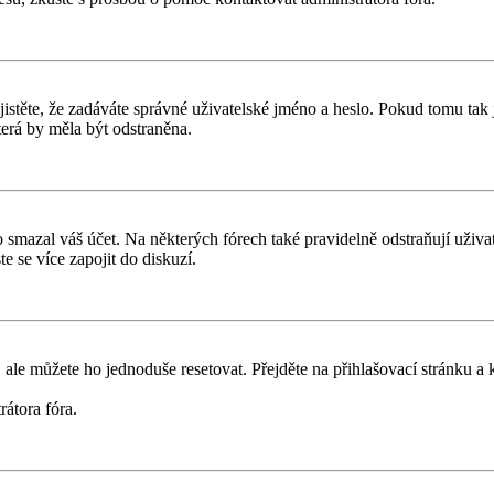
těte, že zadáváte správné uživatelské jméno a heslo. Pokud tomu tak je, 
erá by měla být odstraněna.
smazal váš účet. Na některých fórech také pravidelně odstraňují uživate
e se více zapojit do diskuzí.
 ale můžete ho jednoduše resetovat. Přejděte na přihlašovací stránku a
rátora fóra.