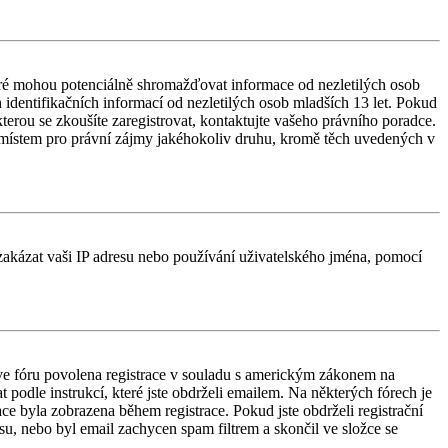
ré mohou potenciálně shromažďovat informace od nezletilých osob
identifikačních informací od nezletilých osob mladších 13 let. Pokud
 kterou se zkoušíte zaregistrovat, kontaktujte vašeho právního poradce.
 místem pro právní zájmy jakéhokoliv druhu, kromě těch uvedených v
é zakázat vaši IP adresu nebo používání uživatelského jména, pomocí
e ve fóru povolena registrace v souladu s americkým zákonem na
 podle instrukcí, které jste obdrželi emailem. Na některých fórech je
e byla zobrazena během registrace. Pokud jste obdrželi registrační
esu, nebo byl email zachycen spam filtrem a skončil ve složce se