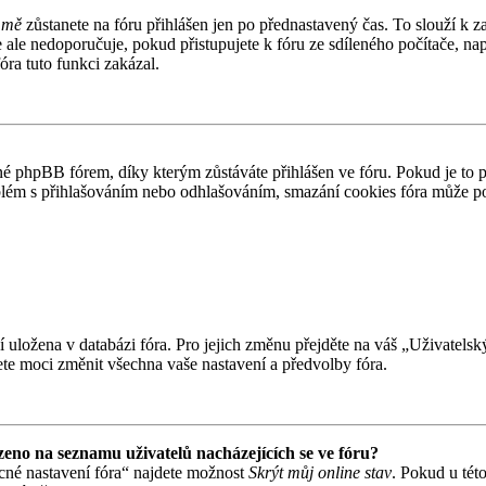
 mě
zůstanete na fóru přihlášen jen po přednastavený čas. To slouží k z
e ale nedoporučuje, pokud přistupujete k fóru ze sdíleného počítače, n
óra tuto funkci zakázal.
 phpBB fórem, díky kterým zůstáváte přihlášen ve fóru. Pokud je to 
problém s přihlašováním nebo odhlašováním, smazání cookies fóra může 
ní uložena v databázi fóra. Pro jejich změnu přejděte na váš „Uživatels
te moci změnit všechna vaše nastavení a předvolby fóra.
eno na seznamu uživatelů nacházejících se ve fóru?
cné nastavení fóra“ najdete možnost
Skrýt můj online stav
. Pokud u tét