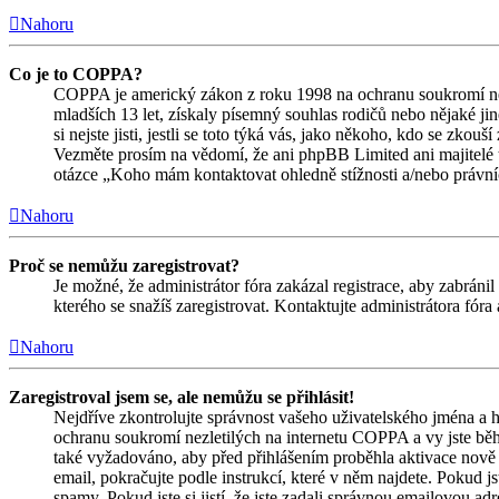
Nahoru
Co je to COPPA?
COPPA je americký zákon z roku 1998 na ochranu soukromí nez
mladších 13 let, získaly písemný souhlas rodičů nebo nějaké j
si nejste jisti, jestli se toto týká vás, jako někoho, kdo se zk
Vezměte prosím na vědomí, že ani phpBB Limited ani majitelé 
otázce „Koho mám kontaktovat ohledně stížnosti a/nebo právních 
Nahoru
Proč se nemůžu zaregistrovat?
Je možné, že administrátor fóra zakázal registrace, aby zabrán
kterého se snažíš zaregistrovat. Kontaktujte administrátora fór
Nahoru
Zaregistroval jsem se, ale nemůžu se přihlásit!
Nejdříve zkontrolujte správnost vašeho uživatelského jména a h
ochranu soukromí nezletilých na internetu COPPA a vy jste během
také vyžadováno, aby před přihlášením proběhla aktivace nově 
email, pokračujte podle instrukcí, které v něm najdete. Pokud j
spamy. Pokud jste si jistí, že jste zadali správnou emailovou a