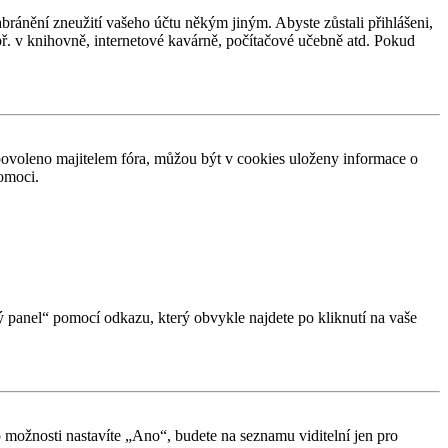
abránění zneužití vašeho účtu někým jiným. Abyste zůstali přihlášeni,
apř. v knihovně, internetové kavárně, počítačové učebně atd. Pokud
povoleno majitelem fóra, můžou být v cookies uloženy informace o
pomoci.
ký panel“ pomocí odkazu, který obvykle najdete po kliknutí na vaše
o možnosti nastavíte „Ano“, budete na seznamu viditelní jen pro