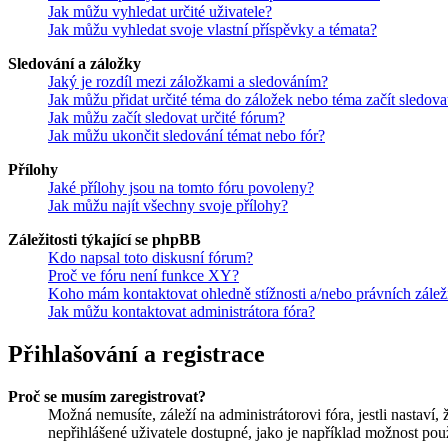
Jak můžu vyhledat určité uživatele?
Jak můžu vyhledat svoje vlastní příspěvky a témata?
Sledování a záložky
Jaký je rozdíl mezi záložkami a sledováním?
Jak můžu přidat určité téma do záložek nebo téma začít sledova
Jak můžu začít sledovat určité fórum?
Jak můžu ukončit sledování témat nebo fór?
Přílohy
Jaké přílohy jsou na tomto fóru povoleny?
Jak můžu najít všechny svoje přílohy?
Záležitosti týkající se phpBB
Kdo napsal toto diskusní fórum?
Proč ve fóru není funkce XY?
Koho mám kontaktovat ohledně stížnosti a/nebo právních záležit
Jak můžu kontaktovat administrátora fóra?
Přihlašování a registrace
Proč se musím zaregistrovat?
Možná nemusíte, záleží na administrátorovi fóra, jestli nastaví,
nepřihlášené uživatele dostupné, jako je například možnost použ