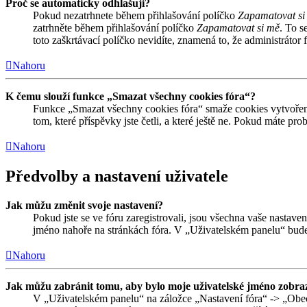
Proč se automaticky odhlašuji?
Pokud nezatrhnete během přihlašování políčko
Zapamatovat si
zatrhněte během přihlašování políčko
Zapamatovat si mě
. To s
toto zaškrtávací políčko nevidíte, znamená to, že administrátor f
Nahoru
K čemu slouží funkce „Smazat všechny cookies fóra“?
Funkce „Smazat všechny cookies fóra“ smaže cookies vytvořené
tom, které příspěvky jste četli, a které ještě ne. Pokud máte 
Nahoru
Předvolby a nastavení uživatele
Jak můžu změnit svoje nastavení?
Pokud jste se ve fóru zaregistrovali, jsou všechna vaše nastave
jméno nahoře na stránkách fóra. V „Uživatelském panelu“ bude
Nahoru
Jak můžu zabránit tomu, aby bylo moje uživatelské jméno zobraz
V „Uživatelském panelu“ na záložce „Nastavení fóra“ -> „Obe