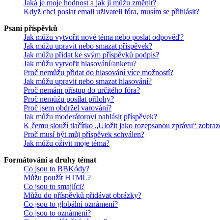
Jaká je moje hodnost a jak ji můžu změnit?
Když chci poslat email uživateli fóra, musím se přihlásit?
Psaní příspěvků
Jak můžu vytvořit nové téma nebo poslat odpověď?
Jak můžu upravit nebo smazat příspěvek?
Jak můžu přidat ke svým příspěvků podpis?
Jak můžu vytvořit hlasování/anketu?
Proč nemůžu přidat do hlasování více možností?
Jak můžu upravit nebo smazat hlasování?
Proč nemám přístup do určitého fóra?
Proč nemůžu posílat přílohy?
Proč jsem obdržel varování?
Jak můžu moderátorovi nahlásit příspěvek?
K čemu slouží tlačítko „Uložit jako rozepsanou zprávu“ zobraz
Proč musí být můj příspěvek schválen?
Jak můžu oživit moje téma?
Formátování a druhy témat
Co jsou to BBKódy?
Můžu použít HTML?
Co jsou to smajlíci?
Můžu do příspěvků přidávat obrázky?
Co jsou to globální oznámení?
Co jsou to oznámení?