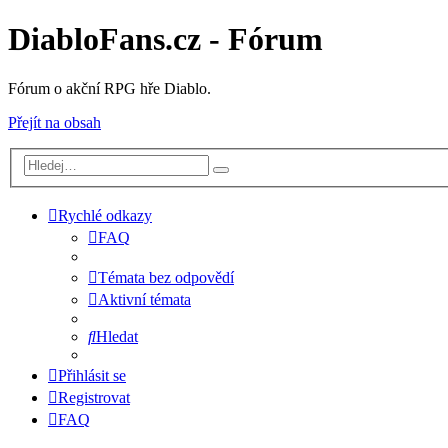
DiabloFans.cz - Fórum
Fórum o akční RPG hře Diablo.
Přejít na obsah
Rychlé odkazy
FAQ
Témata bez odpovědí
Aktivní témata
Hledat
Přihlásit se
Registrovat
FAQ