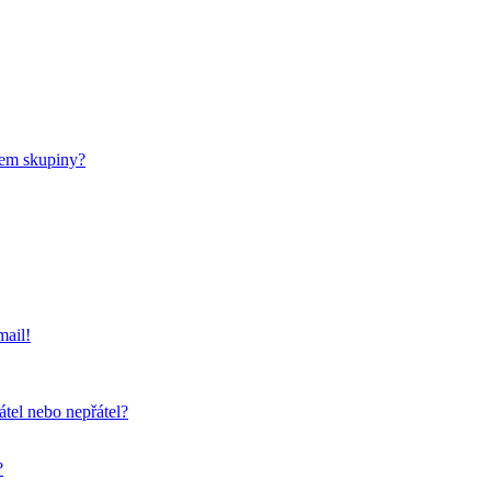
nem skupiny?
mail!
átel nebo nepřátel?
?