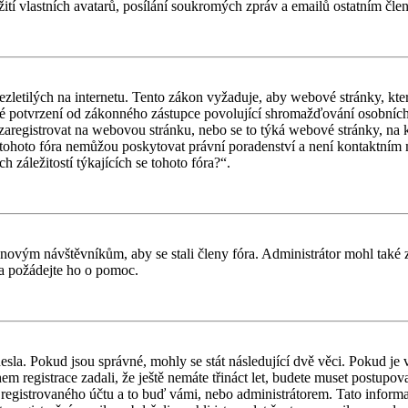
ití vlastních avatarů, posílání soukromých zpráv a emailů ostatním člen
letilých na internetu. Tento zákon vyžaduje, aby webové stránky, kte
iné potvrzení od zákonného zástupce povolující shromažďování osobních 
ouší zaregistrovat na webovou stránku, nebo se to týká webové stránky, na
tohoto fóra nemůžou poskytovat právní poradenství a není kontaktním
záležitostí týkajících se tohoto fóra?“.
il novým návštěvníkům, aby se stali členy fóra. Administrátor mohl tak
a a požádejte ho o pomoc.
esla. Pokud jsou správné, mohly se stát následující dvě věci. Pokud j
 registrace zadali, že ještě nemáte třináct let, budete muset postupovat
registrovaného účtu a to buď vámi, nebo administrátorem. Tato informac