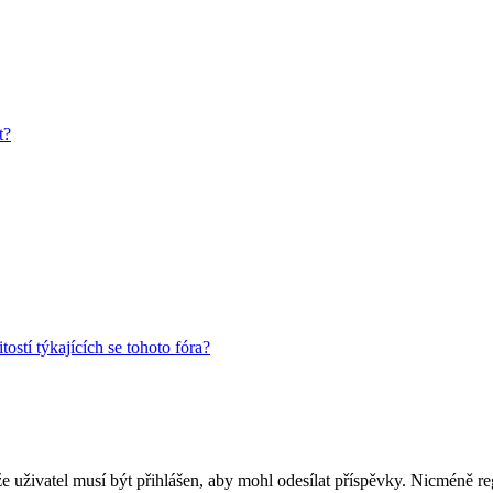
t?
ostí týkajících se tohoto fóra?
 že uživatel musí být přihlášen, aby mohl odesílat příspěvky. Nicméně reg