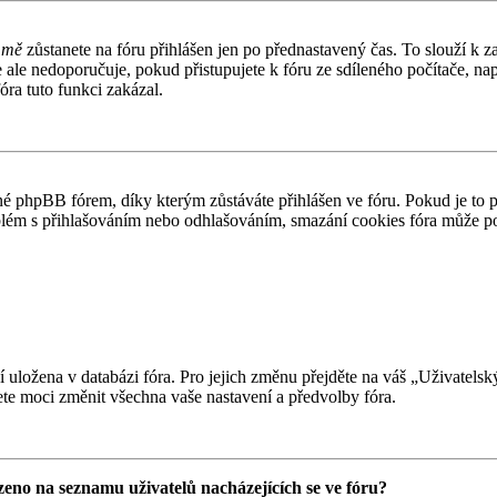
 mě
zůstanete na fóru přihlášen jen po přednastavený čas. To slouží k z
e ale nedoporučuje, pokud přistupujete k fóru ze sdíleného počítače, n
óra tuto funkci zakázal.
 phpBB fórem, díky kterým zůstáváte přihlášen ve fóru. Pokud je to 
problém s přihlašováním nebo odhlašováním, smazání cookies fóra může 
ní uložena v databázi fóra. Pro jejich změnu přejděte na váš „Uživatels
te moci změnit všechna vaše nastavení a předvolby fóra.
eno na seznamu uživatelů nacházejících se ve fóru?