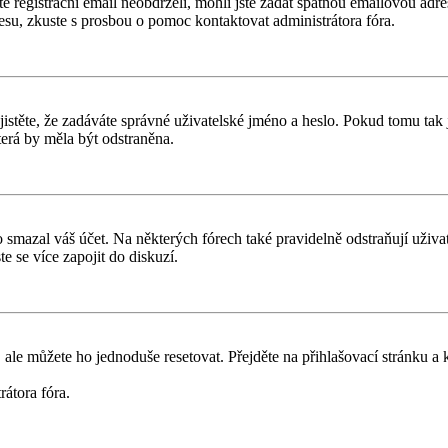
ste registrační email neobdrželi, mohli jste zadat špatnou emailovou adr
dresu, zkuste s prosbou o pomoc kontaktovat administrátora fóra.
těte, že zadáváte správné uživatelské jméno a heslo. Pokud tomu tak je, 
erá by měla být odstraněna.
smazal váš účet. Na některých fórech také pravidelně odstraňují uživate
e se více zapojit do diskuzí.
 ale můžete ho jednoduše resetovat. Přejděte na přihlašovací stránku a
rátora fóra.