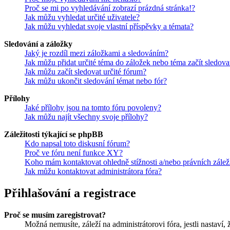
Proč se mi po vyhledávání zobrazí prázdná stránka!?
Jak můžu vyhledat určité uživatele?
Jak můžu vyhledat svoje vlastní příspěvky a témata?
Sledování a záložky
Jaký je rozdíl mezi záložkami a sledováním?
Jak můžu přidat určité téma do záložek nebo téma začít sledova
Jak můžu začít sledovat určité fórum?
Jak můžu ukončit sledování témat nebo fór?
Přílohy
Jaké přílohy jsou na tomto fóru povoleny?
Jak můžu najít všechny svoje přílohy?
Záležitosti týkající se phpBB
Kdo napsal toto diskusní fórum?
Proč ve fóru není funkce XY?
Koho mám kontaktovat ohledně stížnosti a/nebo právních záležit
Jak můžu kontaktovat administrátora fóra?
Přihlašování a registrace
Proč se musím zaregistrovat?
Možná nemusíte, záleží na administrátorovi fóra, jestli nastaví,