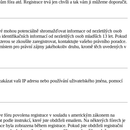
ům fóra atd. Registrace trvá jen chvíli a tak vám ji můžeme doporučit.
ré mohou potenciálně shromažďovat informace od nezletilých osob
identifikačních informací od nezletilých osob mladších 13 let. Pokud
 kterou se zkoušíte zaregistrovat, kontaktujte vašeho právního poradce.
 místem pro právní zájmy jakéhokoliv druhu, kromě těch uvedených v
é zakázat vaši IP adresu nebo používání uživatelského jména, pomocí
e ve fóru povolena registrace v souladu s americkým zákonem na
 podle instrukcí, které jste obdrželi emailem. Na některých fórech je
e byla zobrazena během registrace. Pokud jste obdrželi registrační