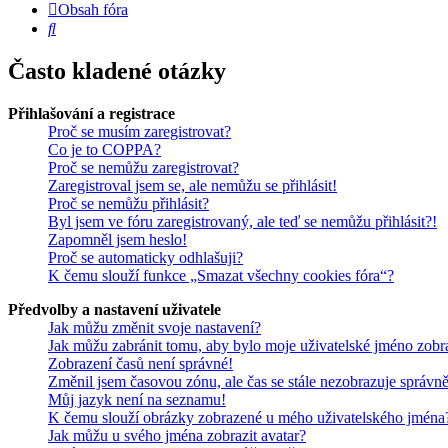
Obsah fóra
Hledat
Často kladené otázky
Přihlašování a registrace
Proč se musím zaregistrovat?
Co je to COPPA?
Proč se nemůžu zaregistrovat?
Zaregistroval jsem se, ale nemůžu se přihlásit!
Proč se nemůžu přihlásit?
Byl jsem ve fóru zaregistrovaný, ale teď se nemůžu přihlásit?!
Zapomněl jsem heslo!
Proč se automaticky odhlašuji?
K čemu slouží funkce „Smazat všechny cookies fóra“?
Předvolby a nastavení uživatele
Jak můžu změnit svoje nastavení?
Jak můžu zabránit tomu, aby bylo moje uživatelské jméno zobr
Zobrazení časů není správné!
Změnil jsem časovou zónu, ale čas se stále nezobrazuje správně
Můj jazyk není na seznamu!
K čemu slouží obrázky zobrazené u mého uživatelského jména
Jak můžu u svého jména zobrazit avatar?