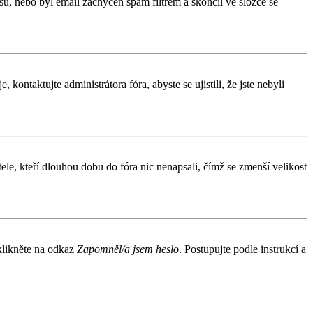
esu, nebo byl email zachycen spam filtrem a skončil ve složce se
kontaktujte administrátora fóra, abyste se ujistili, že jste nebyli
le, kteří dlouhou dobu do fóra nic nenapsali, čímž se zmenší velikost
 klikněte na odkaz
Zapomněl/a jsem heslo
. Postupujte podle instrukcí a