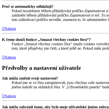
Proč se automaticky odhlašuji?
Pokud nezatrhnete během přihlašování políčko
Zapamatovat si
zatrhněte během přihlašování políčko
Zapamatovat si mě
. To s
toto zaškrtávací políčko nevidíte, znamená to, že administrátor f
Nahoru
K čemu slouží funkce „Smazat všechny cookies fóra“?
Funkce „Smazat všechny cookies fóra“ smaže cookies vytvořené
tom, které příspěvky jste četli, a které ještě ne. Pokud máte 
Nahoru
Předvolby a nastavení uživatele
Jak můžu změnit svoje nastavení?
Pokud jste se ve fóru zaregistrovali, jsou všechna vaše nastave
jméno nahoře na stránkách fóra. V „Uživatelském panelu“ bude
Nahoru
Jak můžu zabránit tomu, aby bylo moje uživatelské jméno zobraz