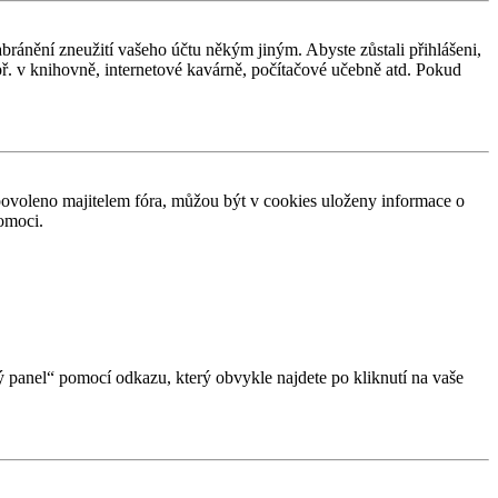
abránění zneužití vašeho účtu někým jiným. Abyste zůstali přihlášeni,
apř. v knihovně, internetové kavárně, počítačové učebně atd. Pokud
povoleno majitelem fóra, můžou být v cookies uloženy informace o
pomoci.
ký panel“ pomocí odkazu, který obvykle najdete po kliknutí na vaše