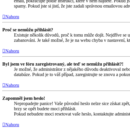
email, pokračujte podle instrukcí, které v něm najdete. Pokud j
spamy. Pokud jste si jistí, že jste zadali správnou emailovou a
Nahoru
Proč se nemůžu přihlásit?
Existuje několik důvodů, proč k tomu může dojít. Nejdříve se ujis
zabanováni. Je také možné, že je na webu chyba v nastavení, kt
Nahoru
Byl jsem ve fóru zaregistrovaný, ale teď se nemůžu přihlásit?!
Je možné, že administrátor z nějakého důvodu deaktivoval nebo 
databáze. Pokud je to váš případ, zaregistrujte se znovu a pokust
Nahoru
Zapomněl jsem heslo!
Nepropadejte panice! Vaše původní heslo nelze sice získat zpět,
brzy se opět budete moci přihlásit.
Pokud nebudete moci resetovat vaše heslo, kontaktujte administ
Nahoru