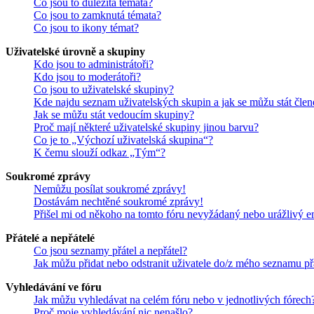
Co jsou to důležitá témata?
Co jsou to zamknutá témata?
Co jsou to ikony témat?
Uživatelské úrovně a skupiny
Kdo jsou to administrátoři?
Kdo jsou to moderátoři?
Co jsou to uživatelské skupiny?
Kde najdu seznam uživatelských skupin a jak se můžu stát čle
Jak se můžu stát vedoucím skupiny?
Proč mají některé uživatelské skupiny jinou barvu?
Co je to „Výchozí uživatelská skupina“?
K čemu slouží odkaz „Tým“?
Soukromé zprávy
Nemůžu posílat soukromé zprávy!
Dostávám nechtěné soukromé zprávy!
Přišel mi od někoho na tomto fóru nevyžádaný nebo urážlivý e
Přátelé a nepřátelé
Co jsou seznamy přátel a nepřátel?
Jak můžu přidat nebo odstranit uživatele do/z mého seznamu př
Vyhledávání ve fóru
Jak můžu vyhledávat na celém fóru nebo v jednotlivých fórech
Proč moje vyhledávání nic nenašlo?