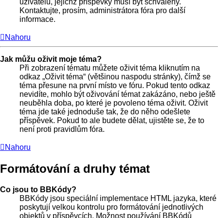
uživatelů, jejichž příspěvky musí být schváleny.
Kontaktujte, prosím, administrátora fóra pro další
informace.
Nahoru
Jak můžu oživit moje téma?
Při zobrazení tématu můžete oživit téma kliknutím na
odkaz „Oživit téma“ (většinou naspodu stránky), čímž se
téma přesune na první místo ve fóru. Pokud tento odkaz
nevidíte, mohlo být oživování témat zakázáno, nebo ještě
neuběhla doba, po které je povoleno téma oživit. Oživit
téma jde také jednoduše tak, že do něho odešlete
příspěvek. Pokud to ale budete dělat, ujistěte se, že to
není proti pravidlům fóra.
Nahoru
Formátování a druhy témat
Co jsou to BBKódy?
BBKódy jsou speciální implementace HTML jazyka, které
poskytují velkou kontrolu pro formátování jednotlivých
objektů v příspěvcích. Možnost používání BBKódů