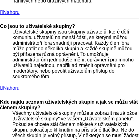
hanlivých nebo urážlivých materiálů.
Nahoru
Co jsou to uživatelské skupiny?
Uživatelské skupiny jsou skupiny uživatelů, které dělí
komunitu uživatelů na menší části, se kterými můžou
administrátoři fóra snadněji pracovat. Každý člen fóra
může patřit do několika skupin a každé skupině můžou
být přiřazena různá oprávnění. To umožňuje
administrátorům jednoduše měnit oprávnění pro mnoho
uživatelů najednou, například změnit oprávnění pro
moderátory, nebo povolit uživatelům přístup do
soukromého fóra.
Nahoru
Kde najdu seznam uživatelských skupin a jak se můžu stát
členem skupiny?
Všechny uživatelské skupiny můžete zobrazit na záložce
„Uživatelské skupiny“ ve vašem „Uživatelském panelu“.
Pokud se chcete stát členem některé z uživatelských
skupin, pokračujte kliknutím na příslušné tlačítko. Ne do
všech skupin je volný přístup. V některých se musí žádost