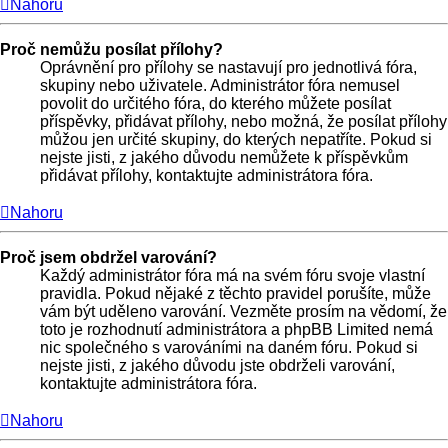
Nahoru
Proč nemůžu posílat přílohy?
Oprávnění pro přílohy se nastavují pro jednotlivá fóra,
skupiny nebo uživatele. Administrátor fóra nemusel
povolit do určitého fóra, do kterého můžete posílat
příspěvky, přidávat přílohy, nebo možná, že posílat přílohy
můžou jen určité skupiny, do kterých nepatříte. Pokud si
nejste jisti, z jakého důvodu nemůžete k příspěvkům
přidávat přílohy, kontaktujte administrátora fóra.
Nahoru
Proč jsem obdržel varování?
Každý administrátor fóra má na svém fóru svoje vlastní
pravidla. Pokud nějaké z těchto pravidel porušíte, může
vám být uděleno varování. Vezměte prosím na vědomí, že
toto je rozhodnutí administrátora a phpBB Limited nemá
nic společného s varováními na daném fóru. Pokud si
nejste jisti, z jakého důvodu jste obdrželi varování,
kontaktujte administrátora fóra.
Nahoru