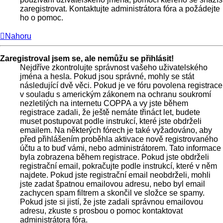
zaregistrovat. Kontaktujte administrátora fóra a požádejte
ho o pomoc.
Nahoru
Zaregistroval jsem se, ale nemůžu se přihlásit!
Nejdříve zkontrolujte správnost vašeho uživatelského
jména a hesla. Pokud jsou správné, mohly se stát
následující dvě věci. Pokud je ve fóru povolena registrace
v souladu s americkým zákonem na ochranu soukromí
nezletilých na internetu COPPA a vy jste během
registrace zadali, že ještě nemáte třináct let, budete
muset postupovat podle instrukcí, které jste obdrželi
emailem. Na některých fórech je také vyžadováno, aby
před přihlášením proběhla aktivace nově registrovaného
účtu a to buď vámi, nebo administrátorem. Tato informace
byla zobrazena během registrace. Pokud jste obdrželi
registrační email, pokračujte podle instrukcí, které v něm
najdete. Pokud jste registrační email neobdrželi, mohli
jste zadat špatnou emailovou adresu, nebo byl email
zachycen spam filtrem a skončil ve složce se spamy.
Pokud jste si jistí, že jste zadali správnou emailovou
adresu, zkuste s prosbou o pomoc kontaktovat
administrátora fóra.