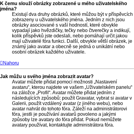
K čemu slouží obrázky zobrazené u mého uživatelského
jména?
Existují dva druhy obrázků, které můžou být v příspěvcích
zobrazeny u uživatelského jména. Jedním z nich jsou
obrázky asociované s vaší hodností, které obvykle
vypadají jako hvězdičky, tečky nebo čtverečky a indikují,
kolik příspěvků jste odeslali, nebo pomáhají určit jakou
mají uživatelé fóra funkci. Další, obvykle větší obrázek, je
známý jako avatar a obecně se jedná o unikátní nebo
osobní obrázek každého uživatele.
Nahoru
Jak můžu u svého jména zobrazit avatar?
Avatar můžete přidat pomocí možnosti „Nastavení
avataru“, kterou najdete ve vašem „Uživatelském panelu“
na záložce „Profil“. Avatar můžete přidat jedním z
následujících způsobů: použít Gravatar, vybrat si avatar v
Galerii, použít vzdálený avatar (z jiného webu), nebo
avatar nahrát do tohoto fóra. Záleží na administrátorovi
fóra, jestli je používání avatarů povoleno a jakými
způsoby lze avatary do fóra přidat. Pokud nemůžete
avatary používat, kontaktujte administrátora fóra.