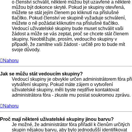
o členství schválit, některé můžou být uzavřené a některé
můžou být dokonce skryté. Pokud je skupiny otevřená,
můžete se stát jejím členem po kliknutí na příslušné
tlačítko. Pokud členství ve skupině vyžaduje schválení,
můžete o ně požádat kliknutím na příslušné tlačítko.
Vedoucí uživatelské skupiny bude muset schválit vaši
žádost a může se vás zeptat, proč se chcete stát členem
skupiny. Neobtěžujte, prosím, vedoucího skupiny v
případě, že zamítne vaši žádost - určitě pro to bude mít
svoje důvody.
Nahoru
Jak se můžu stát vedoucím skupiny?
Vedoucí skupiny je obvykle určen administrátorem fóra při
vytváření skupiny. Pokud máte zájem o vytvoření
uživatelské skupiny, měli byste nejdříve kontaktovat
administrátora fóra - zkuste mu poslat soukromou zprávu.
Nahoru
Proč mají některé uživatelské skupiny jinou barvu?
Je možné, že administrátor fóra přiřadil k členům určitých
skupin nějakou barvu, aby bylo jednodušší identifikovat