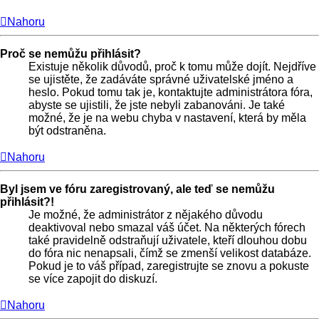
Nahoru
Proč se nemůžu přihlásit?
Existuje několik důvodů, proč k tomu může dojít. Nejdříve
se ujistěte, že zadáváte správné uživatelské jméno a
heslo. Pokud tomu tak je, kontaktujte administrátora fóra,
abyste se ujistili, že jste nebyli zabanováni. Je také
možné, že je na webu chyba v nastavení, která by měla
být odstraněna.
Nahoru
Byl jsem ve fóru zaregistrovaný, ale teď se nemůžu
přihlásit?!
Je možné, že administrátor z nějakého důvodu
deaktivoval nebo smazal váš účet. Na některých fórech
také pravidelně odstraňují uživatele, kteří dlouhou dobu
do fóra nic nenapsali, čímž se zmenší velikost databáze.
Pokud je to váš případ, zaregistrujte se znovu a pokuste
se více zapojit do diskuzí.
Nahoru