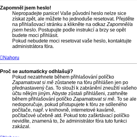
Zapomněl jsem heslo!
Nepropadejte panice! Vaše původní heslo nelze sice
získat zpět, ale můžete ho jednoduše resetovat. Přejděte
na přihlašovací stránku a klikněte na odkaz
Zapomněl/a
jsem heslo
. Postupujte podle instrukcí a brzy se opět
budete moci přihlásit.
Pokud nebudete moci resetovat vaše heslo, kontaktujte
administrátora fóra.
Nahoru
Proč se automaticky odhlašuji?
Pokud nezatrhnete během přihlašování políčko
Zapamatovat si mě
zůstanete na fóru přihlášen jen po
přednastavený čas. To slouží k zabránění zneužití vašeho
účtu někým jiným. Abyste zůstali přihlášeni, zatrhněte
během přihlašování políčko
Zapamatovat si mě
. To se ale
nedoporučuje, pokud přistupujete k fóru ze sdíleného
počítače, např. v knihovně, internetové kavárně,
počítačové učebně atd. Pokud toto zaškrtávací políčko
nevidíte, znamená to, že administrátor fóra tuto funkci
zakázal.