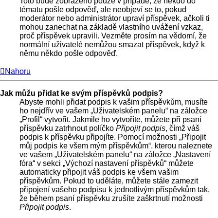
Toto bude zobrazeno pouze v případě, že někdo do
tématu pošle odpověď, ale neobjeví se to, pokud
moderátor nebo administrátor upraví příspěvek, ačkoli ti
mohou zanechat na základě vlastního uvážení vzkaz,
proč příspěvek upravili. Vezměte prosím na vědomí, že
normální uživatelé nemůžou smazat příspěvek, když k
němu někdo pošle odpověď.
Nahoru
Jak můžu přidat ke svým příspěvků podpis?
Abyste mohli přidat podpis k vašim příspěvkům, musíte
ho nejdřív ve vašem „Uživatelském panelu“ na záložce
„Profil“ vytvořit. Jakmile ho vytvoříte, můžete při psaní
příspěvku zatrhnout políčko
Připojit podpis
, čímž váš
podpis k příspěvku připojíte. Pomocí možnosti „Připojit
můj podpis ke všem mým příspěvkům“, kterou naleznete
ve vašem „Uživatelském panelu“ na záložce „Nastavení
fóra“ v sekci „Výchozí nastavení příspěvků“ můžete
automaticky připojit váš podpis ke všem vašim
příspěvkům. Pokud to uděláte, můžete stále zamezit
připojení vašeho podpisu k jednotlivým příspěvkům tak,
že během psaní příspěvku zrušíte zaškrtnutí možnosti
Připojit podpis
.