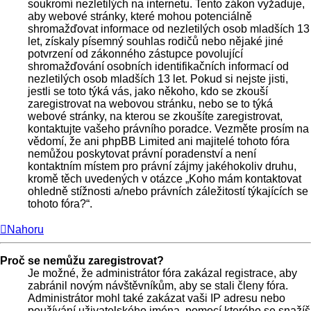
soukromí nezletilých na internetu. Tento zákon vyžaduje,
aby webové stránky, které mohou potenciálně
shromažďovat informace od nezletilých osob mladších 13
let, získaly písemný souhlas rodičů nebo nějaké jiné
potvrzení od zákonného zástupce povolující
shromažďování osobních identifikačních informací od
nezletilých osob mladších 13 let. Pokud si nejste jisti,
jestli se toto týká vás, jako někoho, kdo se zkouší
zaregistrovat na webovou stránku, nebo se to týká
webové stránky, na kterou se zkoušíte zaregistrovat,
kontaktujte vašeho právního poradce. Vezměte prosím na
vědomí, že ani phpBB Limited ani majitelé tohoto fóra
nemůžou poskytovat právní poradenství a není
kontaktním místem pro právní zájmy jakéhokoliv druhu,
kromě těch uvedených v otázce „Koho mám kontaktovat
ohledně stížnosti a/nebo právních záležitostí týkajících se
tohoto fóra?“.
Nahoru
Proč se nemůžu zaregistrovat?
Je možné, že administrátor fóra zakázal registrace, aby
zabránil novým návštěvníkům, aby se stali členy fóra.
Administrátor mohl také zakázat vaši IP adresu nebo
používání uživatelského jména, pomocí kterého se snažíš