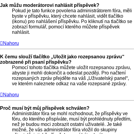
Jak můžu moderátorovi nahlásit příspěvek?
Pokud je tato funkce povolena administrátorem fóra, měli
byste v příspěvku, který chcete nahlásit, vidět tlačítko
(ikonu) pro nahlášení příspěvku. Po kliknutí na tlačítko se
zobrazí formulář, pomocí kterého můžete příspěvek
nahlásit.
Nahoru
K čemu slouží tlačítko „Uložit jako rozepsanou zprávu“
zobrazené při psaní příspěvku?
Pomocí tohoto tlačítka můžete uložit rozepsanou zprávu,
abyste ji mohli dokončit a odeslat později. Pro načtení
rozepsaných zpráv přejděte na váš „Uživatelský panel“,
ve kterém naleznete odkaz na vaše rozepsané zprávy.
Nahoru
Proč musí být můj příspěvek schválen?
Administrátor fóra se mohl rozhodnout, že příspěvky ve
fóru, do kterého přispíváte, musí být prohlédnuty předtím,
než je budou moci zobrazit ostatní uživatelé. Je také
možné, že vás administrátor fóra vložil do skupiny