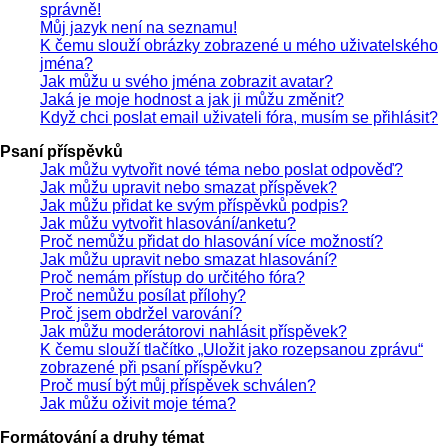
správně!
Můj jazyk není na seznamu!
K čemu slouží obrázky zobrazené u mého uživatelského
jména?
Jak můžu u svého jména zobrazit avatar?
Jaká je moje hodnost a jak ji můžu změnit?
Když chci poslat email uživateli fóra, musím se přihlásit?
Psaní příspěvků
Jak můžu vytvořit nové téma nebo poslat odpověď?
Jak můžu upravit nebo smazat příspěvek?
Jak můžu přidat ke svým příspěvků podpis?
Jak můžu vytvořit hlasování/anketu?
Proč nemůžu přidat do hlasování více možností?
Jak můžu upravit nebo smazat hlasování?
Proč nemám přístup do určitého fóra?
Proč nemůžu posílat přílohy?
Proč jsem obdržel varování?
Jak můžu moderátorovi nahlásit příspěvek?
K čemu slouží tlačítko „Uložit jako rozepsanou zprávu“
zobrazené při psaní příspěvku?
Proč musí být můj příspěvek schválen?
Jak můžu oživit moje téma?
Formátování a druhy témat