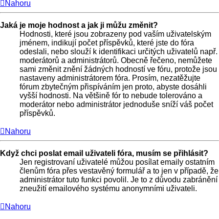
Nahoru
Jaká je moje hodnost a jak ji můžu změnit?
Hodnosti, které jsou zobrazeny pod vaším uživatelským
jménem, indikují počet příspěvků, které jste do fóra
odeslali, nebo slouží k identifikaci určitých uživatelů např.
moderátorů a administrátorů. Obecně řečeno, nemůžete
sami změnit znění žádných hodností ve fóru, protože jsou
nastaveny administrátorem fóra. Prosím, nezatěžujte
fórum zbytečným přispíváním jen proto, abyste dosáhli
vyšší hodnosti. Na většině fór to nebude tolerováno a
moderátor nebo administrátor jednoduše sníží váš počet
příspěvků.
Nahoru
Když chci poslat email uživateli fóra, musím se přihlásit?
Jen registrovaní uživatelé můžou posílat emaily ostatním
členům fóra přes vestavěný formulář a to jen v případě, že
administrátor tuto funkci povolil. Je to z důvodu zabránění
zneužití emailového systému anonymními uživateli.
Nahoru