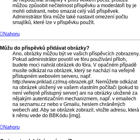
můžou způsobit nečitelnost příspěvku a moderátoři by je
mohli odstranit, nebo smazat celý váš příspěvek.
Administrátor fóra může také nastavit omezení počtu
smajlíků, které lze v příspěvku použít.
Nahoru
Můžu do příspěvků přidávat obrázky?
Ano, obrázky můžou být ve vašich příspěvcích zobrazeny.
Pokud administrátor povolil ve fóru používání příloh,
budete moci nahrát obrázek do fóra. V opačném případě
musíte odkázat na obrázek, který se nachází na veřejně
přístupném webovém serveru, např.
http://www.priklad.cz/muj-obrazek.gif. Nemůžete odkázat
na obrázek uložený ve vašem vlastním počítači (pokud to
není veřejně přístupný server) ani na obrázky uložené za
nějakým autentizačním mechanizmem, např. v emailech
na seznamu.cz nebo v Gmailu, heslem chráněných
webech atd. Aby se obrázek zobrazil, vložte adresu, která
k němu vede do BBKódu [img].
Nahoru