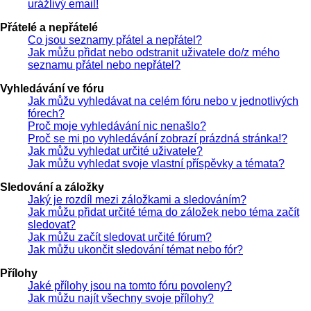
urážlivý email!
Přátelé a nepřátelé
Co jsou seznamy přátel a nepřátel?
Jak můžu přidat nebo odstranit uživatele do/z mého
seznamu přátel nebo nepřátel?
Vyhledávání ve fóru
Jak můžu vyhledávat na celém fóru nebo v jednotlivých
fórech?
Proč moje vyhledávání nic nenašlo?
Proč se mi po vyhledávání zobrazí prázdná stránka!?
Jak můžu vyhledat určité uživatele?
Jak můžu vyhledat svoje vlastní příspěvky a témata?
Sledování a záložky
Jaký je rozdíl mezi záložkami a sledováním?
Jak můžu přidat určité téma do záložek nebo téma začít
sledovat?
Jak můžu začít sledovat určité fórum?
Jak můžu ukončit sledování témat nebo fór?
Přílohy
Jaké přílohy jsou na tomto fóru povoleny?
Jak můžu najít všechny svoje přílohy?