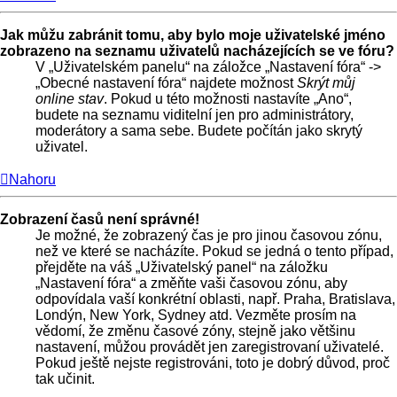
Jak můžu zabránit tomu, aby bylo moje uživatelské jméno
zobrazeno na seznamu uživatelů nacházejících se ve fóru?
V „Uživatelském panelu“ na záložce „Nastavení fóra“ ->
„Obecné nastavení fóra“ najdete možnost
Skrýt můj
online stav
. Pokud u této možnosti nastavíte „Ano“,
budete na seznamu viditelní jen pro administrátory,
moderátory a sama sebe. Budete počítán jako skrytý
uživatel.
Nahoru
Zobrazení časů není správné!
Je možné, že zobrazený čas je pro jinou časovou zónu,
než ve které se nacházíte. Pokud se jedná o tento případ,
přejděte na váš „Uživatelský panel“ na záložku
„Nastavení fóra“ a změňte vaši časovou zónu, aby
odpovídala vaší konkrétní oblasti, např. Praha, Bratislava,
Londýn, New York, Sydney atd. Vezměte prosím na
vědomí, že změnu časové zóny, stejně jako většinu
nastavení, můžou provádět jen zaregistrovaní uživatelé.
Pokud ještě nejste registrováni, toto je dobrý důvod, proč
tak učinit.