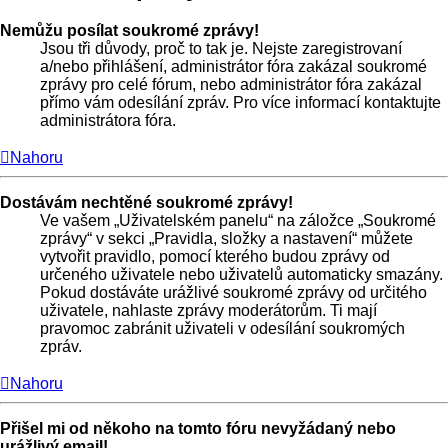
Nemůžu posílat soukromé zprávy!
Jsou tři důvody, proč to tak je. Nejste zaregistrovaní
a/nebo přihlášení, administrátor fóra zakázal soukromé
zprávy pro celé fórum, nebo administrátor fóra zakázal
přímo vám odesílání zpráv. Pro více informací kontaktujte
administrátora fóra.
Nahoru
Dostávám nechtěné soukromé zprávy!
Ve vašem „Uživatelském panelu“ na záložce „Soukromé
zprávy“ v sekci „Pravidla, složky a nastavení“ můžete
vytvořit pravidlo, pomocí kterého budou zprávy od
určeného uživatele nebo uživatelů automaticky smazány.
Pokud dostáváte urážlivé soukromé zprávy od určitého
uživatele, nahlaste zprávy moderátorům. Ti mají
pravomoc zabránit uživateli v odesílání soukromých
zpráv.
Nahoru
Přišel mi od někoho na tomto fóru nevyžádaný nebo
urážlivý email!