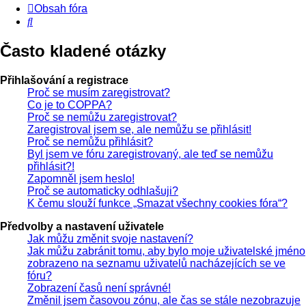
Obsah fóra
Hledat
Často kladené otázky
Přihlašování a registrace
Proč se musím zaregistrovat?
Co je to COPPA?
Proč se nemůžu zaregistrovat?
Zaregistroval jsem se, ale nemůžu se přihlásit!
Proč se nemůžu přihlásit?
Byl jsem ve fóru zaregistrovaný, ale teď se nemůžu
přihlásit?!
Zapomněl jsem heslo!
Proč se automaticky odhlašuji?
K čemu slouží funkce „Smazat všechny cookies fóra“?
Předvolby a nastavení uživatele
Jak můžu změnit svoje nastavení?
Jak můžu zabránit tomu, aby bylo moje uživatelské jméno
zobrazeno na seznamu uživatelů nacházejících se ve
fóru?
Zobrazení časů není správné!
Změnil jsem časovou zónu, ale čas se stále nezobrazuje