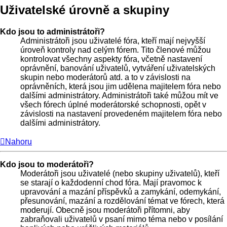
Uživatelské úrovně a skupiny
Kdo jsou to administrátoři?
Administrátoři jsou uživatelé fóra, kteří mají nejvyšší
úroveň kontroly nad celým fórem. Tito členové můžou
kontrolovat všechny aspekty fóra, včetně nastavení
oprávnění, banování uživatelů, vytváření uživatelských
skupin nebo moderátorů atd. a to v závislosti na
oprávněních, která jsou jim udělena majitelem fóra nebo
dalšími administrátory. Administrátoři také můžou mít ve
všech fórech úplné moderátorské schopnosti, opět v
závislosti na nastavení provedeném majitelem fóra nebo
dalšími administrátory.
Nahoru
Kdo jsou to moderátoři?
Moderátoři jsou uživatelé (nebo skupiny uživatelů), kteří
se starají o každodenní chod fóra. Mají pravomoc k
upravování a mazání příspěvků a zamykání, odemykání,
přesunování, mazání a rozdělování témat ve fórech, která
moderují. Obecně jsou moderátoři přítomni, aby
zabraňovali uživatelů v psaní mimo téma nebo v posílání