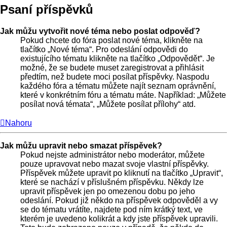
Psaní příspěvků
Jak můžu vytvořit nové téma nebo poslat odpověď?
Pokud chcete do fóra poslat nové téma, klikněte na
tlačítko „Nové téma“. Pro odeslání odpovědi do
existujícího tématu klikněte na tlačítko „Odpovědět“. Je
možné, že se budete muset zaregistrovat a přihlásit
předtím, než budete moci posílat příspěvky. Naspodu
každého fóra a tématu můžete najít seznam oprávnění,
které v konkrétním fóru a tématu máte. Například: „Můžete
posílat nová témata“, „Můžete posílat přílohy“ atd.
Nahoru
Jak můžu upravit nebo smazat příspěvek?
Pokud nejste administrátor nebo moderátor, můžete
pouze upravovat nebo mazat svoje vlastní příspěvky.
Příspěvek můžete upravit po kliknutí na tlačítko „Upravit“,
které se nachází v příslušném příspěvku. Někdy lze
upravit příspěvek jen po omezenou dobu po jeho
odeslání. Pokud již někdo na příspěvek odpověděl a vy
se do tématu vrátíte, najdete pod ním krátký text, ve
kterém je uvedeno kolikrát a kdy jste příspěvek upravili.