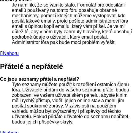
Je nám líto, že se vám to stalo. Formulář pro odesílání
emailů používaný na tomto fóru obsahuje obranné
mechanismy, pomocí kterých můžeme vystopovat, kdo
posílá takové emaily, proto pošlete administrátorovi fóra
email s úplnou kopií emailu, který vám přišel. Je velmi
důležité, aby v něm byly zahrnuty hlavičky, které obsahují
podrobné údaje o uživateli, který email poslal.
Administrátor fóra pak bude moci problém vyřešit.
Nahoru
Přátelé a nepřátelé
Co jsou seznamy přátel a nepřátel?
Tyto seznamy můžete použít k rozdělení ostatních členů
fóra. Uživatelé přidáni do vašeho seznamu přátel budou
zobrazeni ve vašem uživatelském panelu, abyste k nim
měli rychlý přístup, viděli jejich online stav a mohli jim
posílat soukromé zprávy. V závislosti na použitém
vzhledu můžou být zvýrazněny i příspěvky od těchto
uživatelů. Pokud přidáte uživatele do seznamu nepřátel,
budou jejich příspěvky skryty.
Nahoru