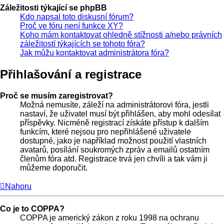
Záležitosti týkající se phpBB
Kdo napsal toto diskusní fórum?
Proč ve fóru není funkce XY?
Koho mám kontaktovat ohledně stížnosti a/nebo právních
záležitostí týkajících se tohoto fóra?
Jak můžu kontaktovat administrátora fóra?
Přihlašování a registrace
Proč se musím zaregistrovat?
Možná nemusíte, záleží na administrátorovi fóra, jestli
nastaví, že uživatel musí být přihlášen, aby mohl odesílat
příspěvky. Nicméně registrací získáte přístup k dalším
funkcím, které nejsou pro nepřihlášené uživatele
dostupné, jako je například možnost použití vlastních
avatarů, posílání soukromých zpráv a emailů ostatním
členům fóra atd. Registrace trvá jen chvíli a tak vám ji
můžeme doporučit.
Nahoru
Co je to COPPA?
COPPA je americký zákon z roku 1998 na ochranu