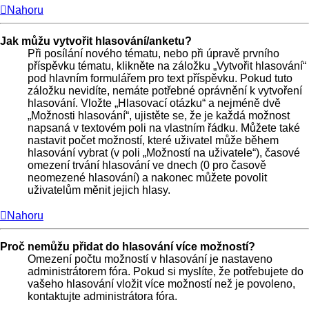
Nahoru
Jak můžu vytvořit hlasování/anketu?
Při posílání nového tématu, nebo při úpravě prvního
příspěvku tématu, klikněte na záložku „Vytvořit hlasování“
pod hlavním formulářem pro text příspěvku. Pokud tuto
záložku nevidíte, nemáte potřebné oprávnění k vytvoření
hlasování. Vložte „Hlasovací otázku“ a nejméně dvě
„Možnosti hlasování“, ujistěte se, že je každá možnost
napsaná v textovém poli na vlastním řádku. Můžete také
nastavit počet možností, které uživatel může během
hlasování vybrat (v poli „Možností na uživatele“), časové
omezení trvání hlasování ve dnech (0 pro časově
neomezené hlasování) a nakonec můžete povolit
uživatelům měnit jejich hlasy.
Nahoru
Proč nemůžu přidat do hlasování více možností?
Omezení počtu možností v hlasování je nastaveno
administrátorem fóra. Pokud si myslíte, že potřebujete do
vašeho hlasování vložit více možností než je povoleno,
kontaktujte administrátora fóra.