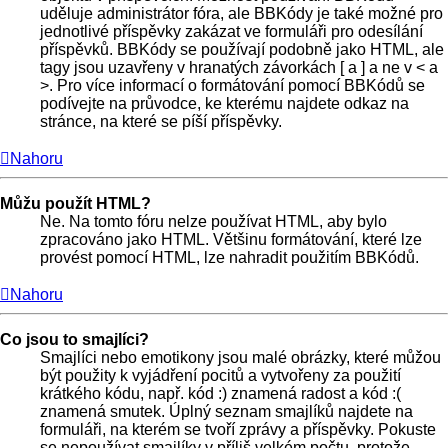
uděluje administrátor fóra, ale BBKódy je také možné pro
jednotlivé příspěvky zakázat ve formuláři pro odesílání
příspěvků. BBKódy se používají podobně jako HTML, ale
tagy jsou uzavřeny v hranatých závorkách [ a ] a ne v < a
>. Pro více informací o formátování pomocí BBKódů se
podívejte na průvodce, ke kterému najdete odkaz na
stránce, na které se píší příspěvky.
Nahoru
Můžu použít HTML?
Ne. Na tomto fóru nelze používat HTML, aby bylo
zpracováno jako HTML. Většinu formátování, které lze
provést pomocí HTML, lze nahradit použitím BBKódů.
Nahoru
Co jsou to smajlíci?
Smajlíci nebo emotikony jsou malé obrázky, které můžou
být použity k vyjádření pocitů a vytvořeny za použití
krátkého kódu, např. kód :) znamená radost a kód :(
znamená smutek. Úplný seznam smajlíků najdete na
formuláři, na kterém se tvoří zprávy a příspěvky. Pokuste
se nepoužívat smajlíky v příliš velkém počtu, protože