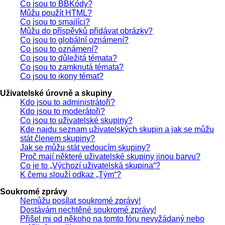
Co jsou to BBKódy?
Můžu použít HTML?
Co jsou to smajlíci?
Můžu do příspěvků přidávat obrázky?
Co jsou to globální oznámení?
Co jsou to oznámení?
Co jsou to důležitá témata?
Co jsou to zamknutá témata?
Co jsou to ikony témat?
Uživatelské úrovně a skupiny
Kdo jsou to administrátoři?
Kdo jsou to moderátoři?
Co jsou to uživatelské skupiny?
Kde najdu seznam uživatelských skupin a jak se můžu
stát členem skupiny?
Jak se můžu stát vedoucím skupiny?
Proč mají některé uživatelské skupiny jinou barvu?
Co je to „Výchozí uživatelská skupina“?
K čemu slouží odkaz „Tým“?
Soukromé zprávy
Nemůžu posílat soukromé zprávy!
Dostávám nechtěné soukromé zprávy!
Přišel mi od někoho na tomto fóru nevyžádaný nebo