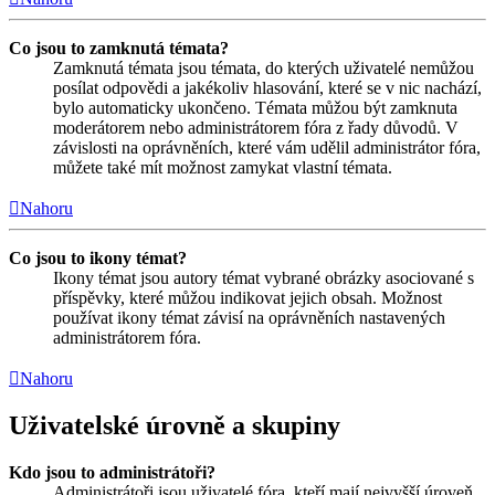
Co jsou to zamknutá témata?
Zamknutá témata jsou témata, do kterých uživatelé nemůžou
posílat odpovědi a jakékoliv hlasování, které se v nic nachází,
bylo automaticky ukončeno. Témata můžou být zamknuta
moderátorem nebo administrátorem fóra z řady důvodů. V
závislosti na oprávněních, které vám udělil administrátor fóra,
můžete také mít možnost zamykat vlastní témata.
Nahoru
Co jsou to ikony témat?
Ikony témat jsou autory témat vybrané obrázky asociované s
příspěvky, které můžou indikovat jejich obsah. Možnost
používat ikony témat závisí na oprávněních nastavených
administrátorem fóra.
Nahoru
Uživatelské úrovně a skupiny
Kdo jsou to administrátoři?
Administrátoři jsou uživatelé fóra, kteří mají nejvyšší úroveň