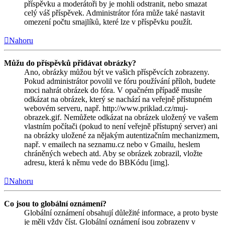
příspěvku a moderátoři by je mohli odstranit, nebo smazat
celý váš příspěvek. Administrátor fóra může také nastavit
omezení počtu smajlíků, které lze v příspěvku použít.
Nahoru
Můžu do příspěvků přidávat obrázky?
Ano, obrázky můžou být ve vašich příspěvcích zobrazeny.
Pokud administrátor povolil ve fóru používání příloh, budete
moci nahrát obrázek do fóra. V opačném případě musíte
odkázat na obrázek, který se nachází na veřejně přístupném
webovém serveru, např. http://www.priklad.cz/muj-
obrazek.gif. Nemůžete odkázat na obrázek uložený ve vašem
vlastním počítači (pokud to není veřejně přístupný server) ani
na obrázky uložené za nějakým autentizačním mechanizmem,
např. v emailech na seznamu.cz nebo v Gmailu, heslem
chráněných webech atd. Aby se obrázek zobrazil, vložte
adresu, která k němu vede do BBKódu [img].
Nahoru
Co jsou to globální oznámení?
Globální oznámení obsahují důležité informace, a proto byste
je měli vždy číst. Globální oznámení jsou zobrazeny v