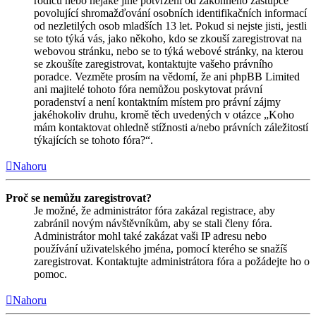
rodičů nebo nějaké jiné potvrzení od zákonného zástupce
povolující shromažďování osobních identifikačních informací
od nezletilých osob mladších 13 let. Pokud si nejste jisti, jestli
se toto týká vás, jako někoho, kdo se zkouší zaregistrovat na
webovou stránku, nebo se to týká webové stránky, na kterou
se zkoušíte zaregistrovat, kontaktujte vašeho právního
poradce. Vezměte prosím na vědomí, že ani phpBB Limited
ani majitelé tohoto fóra nemůžou poskytovat právní
poradenství a není kontaktním místem pro právní zájmy
jakéhokoliv druhu, kromě těch uvedených v otázce „Koho
mám kontaktovat ohledně stížnosti a/nebo právních záležitostí
týkajících se tohoto fóra?“.
Nahoru
Proč se nemůžu zaregistrovat?
Je možné, že administrátor fóra zakázal registrace, aby
zabránil novým návštěvníkům, aby se stali členy fóra.
Administrátor mohl také zakázat vaši IP adresu nebo
používání uživatelského jména, pomocí kterého se snažíš
zaregistrovat. Kontaktujte administrátora fóra a požádejte ho o
pomoc.
Nahoru