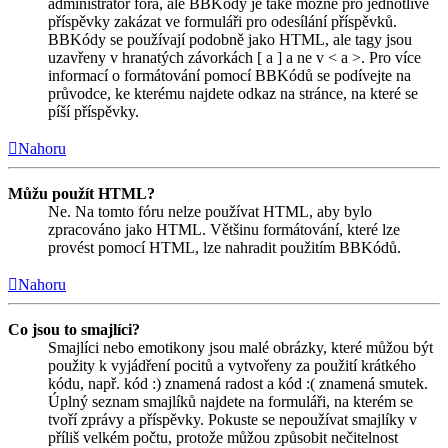
administrátor fóra, ale BBKódy je také možné pro jednotlivé
příspěvky zakázat ve formuláři pro odesílání příspěvků.
BBKódy se používají podobně jako HTML, ale tagy jsou
uzavřeny v hranatých závorkách [ a ] a ne v < a >. Pro více
informací o formátování pomocí BBKódů se podívejte na
průvodce, ke kterému najdete odkaz na stránce, na které se
píší příspěvky.
Nahoru
Můžu použít HTML?
Ne. Na tomto fóru nelze používat HTML, aby bylo
zpracováno jako HTML. Většinu formátování, které lze
provést pomocí HTML, lze nahradit použitím BBKódů.
Nahoru
Co jsou to smajlíci?
Smajlíci nebo emotikony jsou malé obrázky, které můžou být
použity k vyjádření pocitů a vytvořeny za použití krátkého
kódu, např. kód :) znamená radost a kód :( znamená smutek.
Úplný seznam smajlíků najdete na formuláři, na kterém se
tvoří zprávy a příspěvky. Pokuste se nepoužívat smajlíky v
příliš velkém počtu, protože můžou způsobit nečitelnost