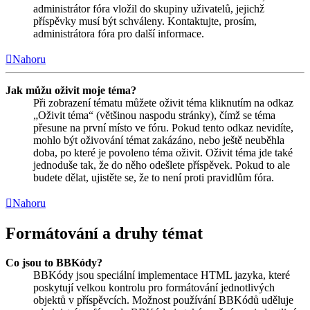
administrátor fóra vložil do skupiny uživatelů, jejichž
příspěvky musí být schváleny. Kontaktujte, prosím,
administrátora fóra pro další informace.
Nahoru
Jak můžu oživit moje téma?
Při zobrazení tématu můžete oživit téma kliknutím na odkaz
„Oživit téma“ (většinou naspodu stránky), čímž se téma
přesune na první místo ve fóru. Pokud tento odkaz nevidíte,
mohlo být oživování témat zakázáno, nebo ještě neuběhla
doba, po které je povoleno téma oživit. Oživit téma jde také
jednoduše tak, že do něho odešlete příspěvek. Pokud to ale
budete dělat, ujistěte se, že to není proti pravidlům fóra.
Nahoru
Formátování a druhy témat
Co jsou to BBKódy?
BBKódy jsou speciální implementace HTML jazyka, které
poskytují velkou kontrolu pro formátování jednotlivých
objektů v příspěvcích. Možnost používání BBKódů uděluje