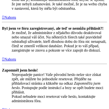
že jste nebyli zabanováni. Je také možné, že je na webu chyba
v nastavení, která by měla být odstraněna.
Nahoru
Byl jsem ve fóru zaregistrovaný, ale teď se nemůžu přihlásit?!
Je možné, že administrátor z nějakého důvodu deaktivoval
nebo smazal váš účet. Na některých fórech také pravidelně
odstraňují uživatele, kteří dlouhou dobu do fóra nic nenapsali,
čímž se zmenší velikost databáze. Pokud je to váš případ,
zaregistrujte se znovu a pokuste se více zapojit do diskuzí.
Nahoru
Zapomněl jsem heslo!
Nepropadejte panice! Vaše původní heslo nelze sice získat
zpět, ale můžete ho jednoduše resetovat. Přejděte na
přihlašovací stránku a klikněte na odkaz
Zapomněl/a jsem
heslo
. Postupujte podle instrukcí a brzy se opět budete moci
přihlásit.
Pokud nebudete moci resetovat vaše heslo, kontaktujte
administrátora fóra.