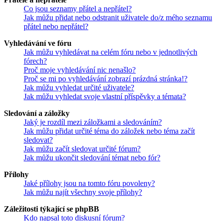
Co jsou seznamy přátel a nepřátel?
Jak můžu přidat nebo odstranit uživatele do/z mého seznamu
přátel nebo nepřátel?
Vyhledávání ve fóru
Jak můžu vyhledávat na celém fóru nebo v jednotlivých
fórech?
Proč moje vyhledávání nic nenašlo?
Proč se mi po vyhledávání zobrazí prázdná stránka!?
Jak můžu vyhledat určité uživatele?
Jak můžu vyhledat svoje vlastní příspěvky a témata?
Sledování a záložky
Jaký je rozdíl mezi záložkami a sledováním?
Jak můžu přidat určité téma do záložek nebo téma začít
sledovat?
Jak můžu začít sledovat určité fórum?
Jak můžu ukončit sledování témat nebo fór?
Přílohy
Jaké přílohy jsou na tomto fóru povoleny?
Jak můžu najít všechny svoje přílohy?
Záležitosti týkající se phpBB
Kdo napsal toto diskusní fórum?