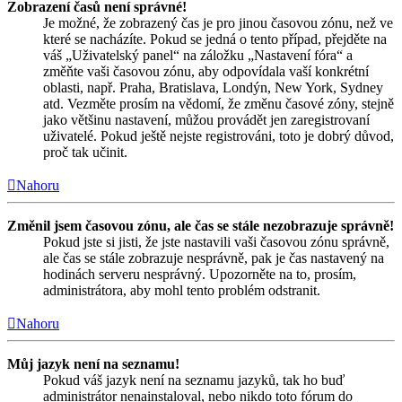
Zobrazení časů není správné!
Je možné, že zobrazený čas je pro jinou časovou zónu, než ve
které se nacházíte. Pokud se jedná o tento případ, přejděte na
váš „Uživatelský panel“ na záložku „Nastavení fóra“ a
změňte vaši časovou zónu, aby odpovídala vaší konkrétní
oblasti, např. Praha, Bratislava, Londýn, New York, Sydney
atd. Vezměte prosím na vědomí, že změnu časové zóny, stejně
jako většinu nastavení, můžou provádět jen zaregistrovaní
uživatelé. Pokud ještě nejste registrováni, toto je dobrý důvod,
proč tak učinit.
Nahoru
Změnil jsem časovou zónu, ale čas se stále nezobrazuje správně!
Pokud jste si jisti, že jste nastavili vaši časovou zónu správně,
ale čas se stále zobrazuje nesprávně, pak je čas nastavený na
hodinách serveru nesprávný. Upozorněte na to, prosím,
administrátora, aby mohl tento problém odstranit.
Nahoru
Můj jazyk není na seznamu!
Pokud váš jazyk není na seznamu jazyků, tak ho buď
administrátor nenainstaloval, nebo nikdo toto fórum do