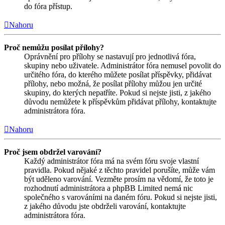
do fóra přístup.
Nahoru
Proč nemůžu posílat přílohy?
Oprávnění pro přílohy se nastavují pro jednotlivá fóra,
skupiny nebo uživatele. Administrátor fóra nemusel povolit do
určitého fóra, do kterého můžete posílat příspěvky, přidávat
přílohy, nebo možná, že posílat přílohy můžou jen určité
skupiny, do kterých nepatříte. Pokud si nejste jisti, z jakého
důvodu nemůžete k příspěvkům přidávat přílohy, kontaktujte
administrátora fóra.
Nahoru
Proč jsem obdržel varování?
Každý administrátor fóra má na svém fóru svoje vlastní
pravidla. Pokud nějaké z těchto pravidel porušíte, může vám
být uděleno varování. Vezměte prosím na vědomí, že toto je
rozhodnutí administrátora a phpBB Limited nemá nic
společného s varováními na daném fóru. Pokud si nejste jisti,
z jakého důvodu jste obdrželi varování, kontaktujte
administrátora fóra.