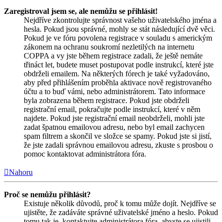
Zaregistroval jsem se, ale nemůžu se přihlásit!
Nejdříve zkontrolujte správnost vašeho uživatelského jména a
hesla. Pokud jsou správné, mohly se stát následující dvě věci.
Pokud je ve fóru povolena registrace v souladu s americkým
zákonem na ochranu soukromí nezletilých na internetu
COPPA a vy jste během registrace zadali, že ještě nemáte
třináct let, budete muset postupovat podle instrukcí, které jste
obdrželi emailem. Na některých fórech je také vyžadováno,
aby před přihlášením proběhla aktivace nově registrovaného
účtu a to buď vámi, nebo administrátorem. Tato informace
byla zobrazena během registrace. Pokud jste obdrželi
registrační email, pokračujte podle instrukcí, které v něm
najdete. Pokud jste registrační email neobdrželi, mohli jste
zadat špatnou emailovou adresu, nebo byl email zachycen
spam filtrem a skončil ve složce se spamy. Pokud jste si jistí,
že jste zadali správnou emailovou adresu, zkuste s prosbou o
pomoc kontaktovat administrátora fóra.
Nahoru
Proč se nemůžu přihlásit?
Existuje několik důvodů, proč k tomu může dojít. Nejdříve se
ujistěte, že zadáváte správné uživatelské jméno a heslo. Pokud
tomu tak je, kontaktujte administrátora fóra, abyste se ujistili,