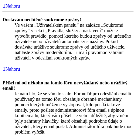
Nahoru
Dostávám nechtěné soukromé zprávy!
Ve vašem „Uživatelském panelu“ na záložce „Soukromé
zprávy“ v sekci „Pravidla, složky a nastavení“ můžete
vytvořit pravidlo, pomocí kterého budou zprávy od určeného
uživatele nebo uživatelů automaticky smazány. Pokud
dostáváte urážlivé soukromé zprávy od určitého uživatele,
nahlaste zprávy moderátorům. Ti mají pravomoc zabránit
uživateli v odesílání soukromých zpráv.
Nahoru
Přišel mi od někoho na tomto fóru nevyžádaný nebo urážlivý
email!
Je nám líto, že se vám to stalo. Formulář pro odesílání emailů
používaný na tomto fóru obsahuje obranné mechanismy,
pomocí kterých můžeme vystopovat, kdo posílá takové
emaily, proto pošlete administrátorovi fóra email s úplnou
kopií emailu, který vám přišel. Je velmi důležité, aby v něm
byly zahrnuty hlavičky, které obsahují podrobné údaje o
uživateli, který email poslal. Administrátor fóra pak bude moci
problém vyřešit.