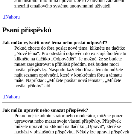
administrátor tuto funkci povolil. Je to z důvodu zabránění
zneužití emailového systému anonymními uživateli.
Nahoru
Psaní příspěvků
Jak můžu vytvořit nové téma nebo poslat odpověď?
Pokud chcete do fóra poslat nové téma, klikněte na tlačítko
„Nové téma“. Pro odeslání odpovědi do existujícího tématu
klikněte na tlačítko „Odpovědět“. Je možné, že se budete
muset zaregistrovat a přihlásit předtím, než budete moci
posílat příspěvky. Naspodu každého fóra a tématu můžete
najít seznam oprávnění, které v konkrétním fóru a tématu
máte. Například: „Můžete posílat nová témata“, „Můžete
posílat přílohy“ atd.
Nahoru
Jak můžu upravit nebo smazat příspěvek?
Pokud nejste administrátor nebo moderátor, můžete pouze
upravovat nebo mazat svoje vlastní příspěvky. Příspěvek
můžete upravit po kliknutí na tlačítko „Upravit“, které se
nachází v příslušném příspěvku. Někdy lze upravit příspěvek