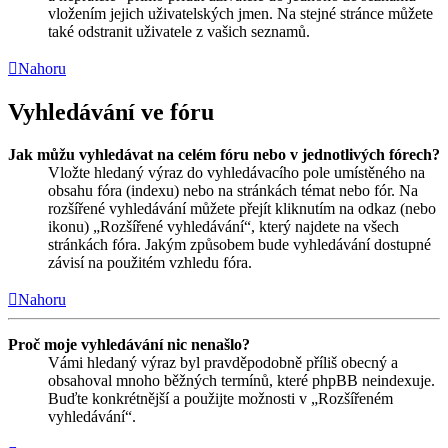
vložením jejich uživatelských jmen. Na stejné stránce můžete
také odstranit uživatele z vašich seznamů.
Nahoru
Vyhledávání ve fóru
Jak můžu vyhledávat na celém fóru nebo v jednotlivých fórech?
Vložte hledaný výraz do vyhledávacího pole umístěného na
obsahu fóra (indexu) nebo na stránkách témat nebo fór. Na
rozšířené vyhledávání můžete přejít kliknutím na odkaz (nebo
ikonu) „Rozšířené vyhledávání“, který najdete na všech
stránkách fóra. Jakým způsobem bude vyhledávání dostupné
závisí na použitém vzhledu fóra.
Nahoru
Proč moje vyhledávání nic nenašlo?
Vámi hledaný výraz byl pravděpodobně příliš obecný a
obsahoval mnoho běžných termínů, které phpBB neindexuje.
Buďte konkrétnější a použijte možnosti v „Rozšířeném
vyhledávání“.