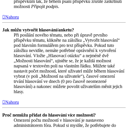
příspěvkům tak, že během psaní příspěvku zrušíte zaškrtnutí
možnosti
Připojit podpis
.
Nahoru
Jak můžu vytvořit hlasování/anketu?
Při posílání nového tématu, nebo při úpravě prvního
příspěvku tématu, klikněte na záložku „Vytvořit hlasování“
pod hlavním formulářem pro text příspěvku. Pokud tuto
záložku nevidíte, nemáte potřebné oprávnění k vytvoření
hlasování. Vložte „Hlasovací otázku“ a nejméně dvě
„Možnosti hlasování“, ujistěte se, že je každá možnost
napsaná v textovém poli na vlastním řádku. Můžete také
nastavit počet možností, které uživatel může během hlasování
vybrat (v poli „Možností na uživatele“), časové omezení
trvání hlasování ve dnech (0 pro časově neomezené
hlasování) a nakonec můžete povolit uživatelům měnit jejich
hlasy.
Nahoru
Proč nemůžu přidat do hlasování více možností?
Omezení počtu možností v hlasování je nastaveno
administrátorem fóra. Pokud si myslíte, že potřebujete do