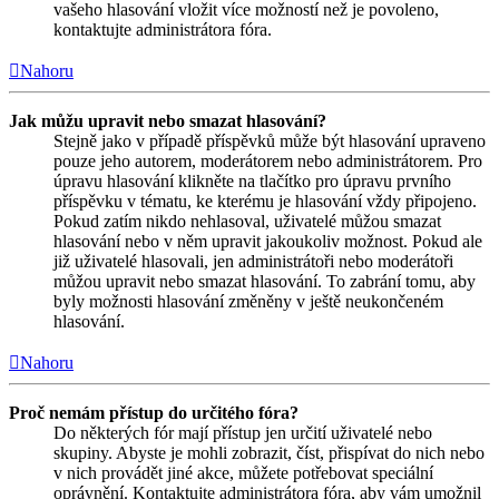
vašeho hlasování vložit více možností než je povoleno,
kontaktujte administrátora fóra.
Nahoru
Jak můžu upravit nebo smazat hlasování?
Stejně jako v případě příspěvků může být hlasování upraveno
pouze jeho autorem, moderátorem nebo administrátorem. Pro
úpravu hlasování klikněte na tlačítko pro úpravu prvního
příspěvku v tématu, ke kterému je hlasování vždy připojeno.
Pokud zatím nikdo nehlasoval, uživatelé můžou smazat
hlasování nebo v něm upravit jakoukoliv možnost. Pokud ale
již uživatelé hlasovali, jen administrátoři nebo moderátoři
můžou upravit nebo smazat hlasování. To zabrání tomu, aby
byly možnosti hlasování změněny v ještě neukončeném
hlasování.
Nahoru
Proč nemám přístup do určitého fóra?
Do některých fór mají přístup jen určití uživatelé nebo
skupiny. Abyste je mohli zobrazit, číst, přispívat do nich nebo
v nich provádět jiné akce, můžete potřebovat speciální
oprávnění. Kontaktujte administrátora fóra, aby vám umožnil