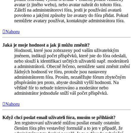
avatar (z jiného webu), nebo avatar nahrát do tohoto fóra.
Záleží na administrátorovi fóra, jestli je používání avatarů
povoleno a jakými způsoby lze avatary do fóra přidat. Pokud
nemůžete avatary používat, kontaktujte administrátora fóra.
Nahoru
Jaká je moje hodnost a jak ji můžu změnit?
Hodnosti, které jsou zobrazeny pod vaším uživatelským
jménem, indikují počet příspěvků, které jste do fóra odeslali,
nebo slouží k identifikaci určitých uživatelů např. moderátorů
a administrátorů. Obecně řečeno, nemůžete sami změnit znění
žádných hodností ve fóru, protože jsou nastaveny
administrátorem fóra. Prosím, nezatěžujte fórum zbytečným
přispíváním jen proto, abyste dosáhli vyšší hodnosti. Na
většině fór to nebude tolerováno a moderátor nebo
administrátor jednoduše sníží váš počet příspěvků.
Nahoru
Když chci poslat email uživateli fóra, musím se přihlásit?
Jen registrovaní uživatelé můžou posílat emaily ostatním
členům fóra přes vestavěný formulář a to jen v případě, že