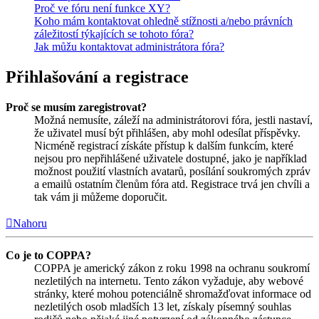
Proč ve fóru není funkce XY?
Koho mám kontaktovat ohledně stížnosti a/nebo právních
záležitostí týkajících se tohoto fóra?
Jak můžu kontaktovat administrátora fóra?
Přihlašování a registrace
Proč se musím zaregistrovat?
Možná nemusíte, záleží na administrátorovi fóra, jestli nastaví,
že uživatel musí být přihlášen, aby mohl odesílat příspěvky.
Nicméně registrací získáte přístup k dalším funkcím, které
nejsou pro nepřihlášené uživatele dostupné, jako je například
možnost použití vlastních avatarů, posílání soukromých zpráv
a emailů ostatním členům fóra atd. Registrace trvá jen chvíli a
tak vám ji můžeme doporučit.
Nahoru
Co je to COPPA?
COPPA je americký zákon z roku 1998 na ochranu soukromí
nezletilých na internetu. Tento zákon vyžaduje, aby webové
stránky, které mohou potenciálně shromažďovat informace od
nezletilých osob mladších 13 let, získaly písemný souhlas