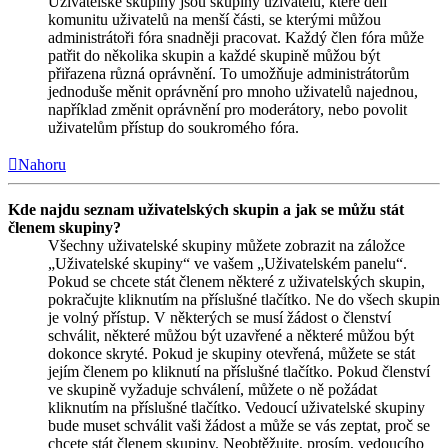
Uživatelské skupiny jsou skupiny uživatelů, které dělí
komunitu uživatelů na menší části, se kterými můžou
administrátoři fóra snadněji pracovat. Každý člen fóra může
patřit do několika skupin a každé skupině můžou být
přiřazena různá oprávnění. To umožňuje administrátorům
jednoduše měnit oprávnění pro mnoho uživatelů najednou,
například změnit oprávnění pro moderátory, nebo povolit
uživatelům přístup do soukromého fóra.
Nahoru
Kde najdu seznam uživatelských skupin a jak se můžu stát
členem skupiny?
Všechny uživatelské skupiny můžete zobrazit na záložce
„Uživatelské skupiny“ ve vašem „Uživatelském panelu“.
Pokud se chcete stát členem některé z uživatelských skupin,
pokračujte kliknutím na příslušné tlačítko. Ne do všech skupin
je volný přístup. V některých se musí žádost o členství
schválit, některé můžou být uzavřené a některé můžou být
dokonce skryté. Pokud je skupiny otevřená, můžete se stát
jejím členem po kliknutí na příslušné tlačítko. Pokud členství
ve skupině vyžaduje schválení, můžete o ně požádat
kliknutím na příslušné tlačítko. Vedoucí uživatelské skupiny
bude muset schválit vaši žádost a může se vás zeptat, proč se
chcete stát členem skupiny. Neobtěžujte, prosím, vedoucího