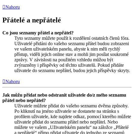
Nahoru
Přátelé a nepřátelé
Co jsou seznamy přátel a nepřátel?
Tyto seznamy můžete použít k rozdělení ostatních členů fóra.
Uživatelé přidáni do vašeho seznamu přátel budou zobrazeni
ve vašem uživatelském panelu, abyste k nim měli rychlý
přístup, viděli jejich online stav a mohli jim posílat soukromé
zprávy. V závislosti na použitém vzhledu můžou být
zvýrazněny i příspěvky od těchto uživatelů. Pokud přidáte
uživatele do seznamu nepřátel, budou jejich příspěvky skryty.
Nahoru
Jak můžu přidat nebo odstranit uživatele do/z mého seznamu
přátel nebo nepřátel?
Uživatele můžete přidat do vašeho seznamu dvěma způsoby.
Po kliknutí na jméno uživatele se dostanete na stránku s
profilem uživatele, kde najdete odkaz, pomocí kterého můžete
uživatele přidat do seznamu přátel nebo nepřátel. Nebo
můžete ve vašem „Uživatelském panelu“ na záložce „Přátelé
a nepřátelé“ přímo přidat uživatele do jednoho ze seznamů