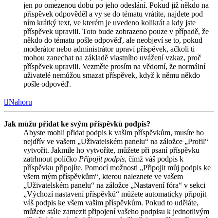
jen po omezenou dobu po jeho odeslání. Pokud již někdo na
příspěvek odpověděl a vy se do tématu vrátíte, najdete pod
ním krátký text, ve kterém je uvedeno kolikrát a kdy jste
příspěvek upravili. Toto bude zobrazeno pouze v případě, že
někdo do tématu pošle odpověď, ale neobjeví se to, pokud
moderátor nebo administrátor upraví příspěvek, ačkoli ti
mohou zanechat na základě vlastního uvážení vzkaz, proč
příspěvek upravili. Vezměte prosím na vědomí, že normální
uživatelé nemůžou smazat příspěvek, když k němu někdo
pošle odpověď.
Nahoru
Jak můžu přidat ke svým příspěvků podpis?
Abyste mohli přidat podpis k vašim příspěvkům, musíte ho
nejdřív ve vašem „Uživatelském panelu“ na záložce „Profil“
vytvořit. Jakmile ho vytvoříte, můžete při psaní příspěvku
zatrhnout políčko
Připojit podpis
, čímž váš podpis k
příspěvku připojíte. Pomocí možnosti „Připojit můj podpis ke
všem mým příspěvkům“, kterou naleznete ve vašem
„Uživatelském panelu“ na záložce „Nastavení fóra“ v sekci
„Výchozí nastavení příspěvků“ můžete automaticky připojit
váš podpis ke všem vašim příspěvkům. Pokud to uděláte,
můžete stále zamezit připojení vašeho podpisu k jednotlivým