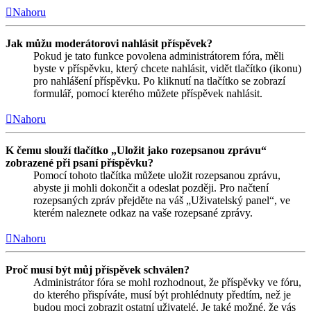
Nahoru
Jak můžu moderátorovi nahlásit příspěvek?
Pokud je tato funkce povolena administrátorem fóra, měli
byste v příspěvku, který chcete nahlásit, vidět tlačítko (ikonu)
pro nahlášení příspěvku. Po kliknutí na tlačítko se zobrazí
formulář, pomocí kterého můžete příspěvek nahlásit.
Nahoru
K čemu slouží tlačítko „Uložit jako rozepsanou zprávu“
zobrazené při psaní příspěvku?
Pomocí tohoto tlačítka můžete uložit rozepsanou zprávu,
abyste ji mohli dokončit a odeslat později. Pro načtení
rozepsaných zpráv přejděte na váš „Uživatelský panel“, ve
kterém naleznete odkaz na vaše rozepsané zprávy.
Nahoru
Proč musí být můj příspěvek schválen?
Administrátor fóra se mohl rozhodnout, že příspěvky ve fóru,
do kterého přispíváte, musí být prohlédnuty předtím, než je
budou moci zobrazit ostatní uživatelé. Je také možné, že vás