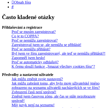
Obsah fóra
Hledat
Často kladené otázky
Přihlašování a registrace
Proč se musím zaregistrovat?
Co je to COPPA?
Proč se nemůžu zaregistrovat?
Zaregistroval jsem se, ale nemůžu se přihlásit!
Proč se nemůžu přihlásit?
Byl jsem ve fóru zaregistrovaný, ale teď se nemůžu přihlásit?!
Zapomněl jsem heslo!
Proč se automaticky odhlašuji?
K čemu slouží funkce „Smazat všechny cookies fóra“?
Předvolby a nastavení uživatele
Jak můžu změnit svoje nastavení?
Jak můžu zabránit tomu, aby bylo moje uživatelské jméno
zobrazeno na seznamu uživatelů nacházejících se ve fóru?
Zobrazení časů není správné!
Změnil jsem časovou zónu, ale čas se stále nezobrazuje
správně!
Můj jazyk není na seznamu!