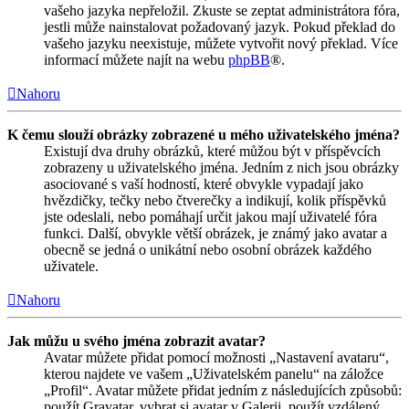
vašeho jazyka nepřeložil. Zkuste se zeptat administrátora fóra,
jestli může nainstalovat požadovaný jazyk. Pokud překlad do
vašeho jazyku neexistuje, můžete vytvořit nový překlad. Více
informací můžete najít na webu
phpBB
®.
Nahoru
K čemu slouží obrázky zobrazené u mého uživatelského jména?
Existují dva druhy obrázků, které můžou být v příspěvcích
zobrazeny u uživatelského jména. Jedním z nich jsou obrázky
asociované s vaší hodností, které obvykle vypadají jako
hvězdičky, tečky nebo čtverečky a indikují, kolik příspěvků
jste odeslali, nebo pomáhají určit jakou mají uživatelé fóra
funkci. Další, obvykle větší obrázek, je známý jako avatar a
obecně se jedná o unikátní nebo osobní obrázek každého
uživatele.
Nahoru
Jak můžu u svého jména zobrazit avatar?
Avatar můžete přidat pomocí možnosti „Nastavení avataru“,
kterou najdete ve vašem „Uživatelském panelu“ na záložce
„Profil“. Avatar můžete přidat jedním z následujících způsobů:
použít Gravatar, vybrat si avatar v Galerii, použít vzdálený