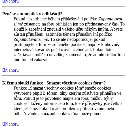
Nahoru
Proč se automaticky odhlašuji?
Pokud nezatrhnete během přihlašování políčko
Zapamatovat
si mě
zůstanete na fóru přihlášen jen po přednastavený čas. To
slouží k zabránění zneužití vašeho účtu někým jiným. Abyste
zůstali přihlášeni, zatrhněte během přihlašování políčko
Zapamatovat si mě
. To se ale nedoporučuje, pokud
přistupujete k fóru ze sdíleného počítače, např. v knihovně,
internetové kavárně, počítačové učebně atd. Pokud toto
zaškrtávací políčko nevidíte, znamená to, že administrátor fóra
tuto funkci zakázal.
Nahoru
K čemu slouží funkce „Smazat všechny cookies fóra“?
Funkce „Smazat všechny cookies fóra“ smaže cookies
vytvořené phpBB fórem, díky kterým zůstáváte přihlášen ve
fóru. Pokud je to povoleno majitelem fóra, můžou být v
cookies uloženy informace o tom, které příspěvky jste četli, a
které ještě ne. Pokud máte problém s přihlašováním nebo
odhlašováním, smazání cookies fóra může pomoci.
Nahoru