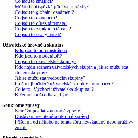
Co jsou to smajlíci?
Můžu do příspěvků přidávat obrázky?
Co jsou to globální oznámení?
Co jsou to oznámení?
Co jsou to důležitá témata?
Co jsou to zamknutá témata?
Co jsou to ikony témat?
Uživatelské úrovně a skupiny
Kdo jsou to administrátoři?
Kdo jsou to moderátoři?
Co jsou to uživatelské skupiny?
Kde najdu seznam uživatelských skupin a jak se můžu stát
členem skupiny?
Jak se můžu stát vedoucím skupiny?
Proč mají některé uživatelské skupiny jinou barvu?
Co je to „Výchozí uživatelská skupina“?
K čemu slouží odkaz „Tým“?
Soukromé zprávy
Nemůžu posílat soukromé zprávy!
Dostávám nechtěné soukromé zprávy!
Přišel mi od někoho na tomto fóru nevyžádaný nebo urážlivý
email!
Přátelé a nepřátelé