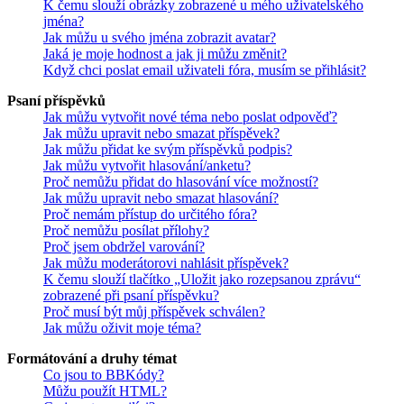
K čemu slouží obrázky zobrazené u mého uživatelského
jména?
Jak můžu u svého jména zobrazit avatar?
Jaká je moje hodnost a jak ji můžu změnit?
Když chci poslat email uživateli fóra, musím se přihlásit?
Psaní příspěvků
Jak můžu vytvořit nové téma nebo poslat odpověď?
Jak můžu upravit nebo smazat příspěvek?
Jak můžu přidat ke svým příspěvků podpis?
Jak můžu vytvořit hlasování/anketu?
Proč nemůžu přidat do hlasování více možností?
Jak můžu upravit nebo smazat hlasování?
Proč nemám přístup do určitého fóra?
Proč nemůžu posílat přílohy?
Proč jsem obdržel varování?
Jak můžu moderátorovi nahlásit příspěvek?
K čemu slouží tlačítko „Uložit jako rozepsanou zprávu“
zobrazené při psaní příspěvku?
Proč musí být můj příspěvek schválen?
Jak můžu oživit moje téma?
Formátování a druhy témat
Co jsou to BBKódy?
Můžu použít HTML?