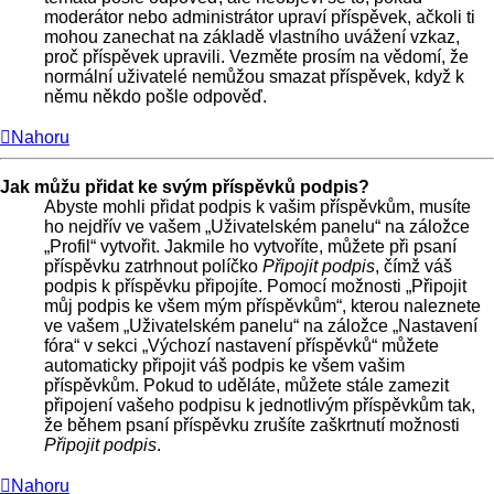
moderátor nebo administrátor upraví příspěvek, ačkoli ti
mohou zanechat na základě vlastního uvážení vzkaz,
proč příspěvek upravili. Vezměte prosím na vědomí, že
normální uživatelé nemůžou smazat příspěvek, když k
němu někdo pošle odpověď.
Nahoru
Jak můžu přidat ke svým příspěvků podpis?
Abyste mohli přidat podpis k vašim příspěvkům, musíte
ho nejdřív ve vašem „Uživatelském panelu“ na záložce
„Profil“ vytvořit. Jakmile ho vytvoříte, můžete při psaní
příspěvku zatrhnout políčko
Připojit podpis
, čímž váš
podpis k příspěvku připojíte. Pomocí možnosti „Připojit
můj podpis ke všem mým příspěvkům“, kterou naleznete
ve vašem „Uživatelském panelu“ na záložce „Nastavení
fóra“ v sekci „Výchozí nastavení příspěvků“ můžete
automaticky připojit váš podpis ke všem vašim
příspěvkům. Pokud to uděláte, můžete stále zamezit
připojení vašeho podpisu k jednotlivým příspěvkům tak,
že během psaní příspěvku zrušíte zaškrtnutí možnosti
Připojit podpis
.
Nahoru