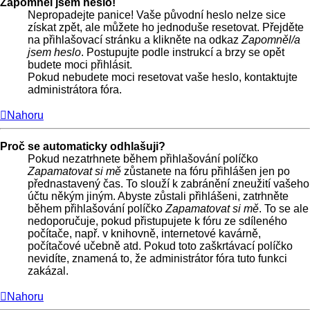
Zapomněl jsem heslo!
Nepropadejte panice! Vaše původní heslo nelze sice
získat zpět, ale můžete ho jednoduše resetovat. Přejděte
na přihlašovací stránku a klikněte na odkaz
Zapomněl/a
jsem heslo
. Postupujte podle instrukcí a brzy se opět
budete moci přihlásit.
Pokud nebudete moci resetovat vaše heslo, kontaktujte
administrátora fóra.
Nahoru
Proč se automaticky odhlašuji?
Pokud nezatrhnete během přihlašování políčko
Zapamatovat si mě
zůstanete na fóru přihlášen jen po
přednastavený čas. To slouží k zabránění zneužití vašeho
účtu někým jiným. Abyste zůstali přihlášeni, zatrhněte
během přihlašování políčko
Zapamatovat si mě
. To se ale
nedoporučuje, pokud přistupujete k fóru ze sdíleného
počítače, např. v knihovně, internetové kavárně,
počítačové učebně atd. Pokud toto zaškrtávací políčko
nevidíte, znamená to, že administrátor fóra tuto funkci
zakázal.
Nahoru