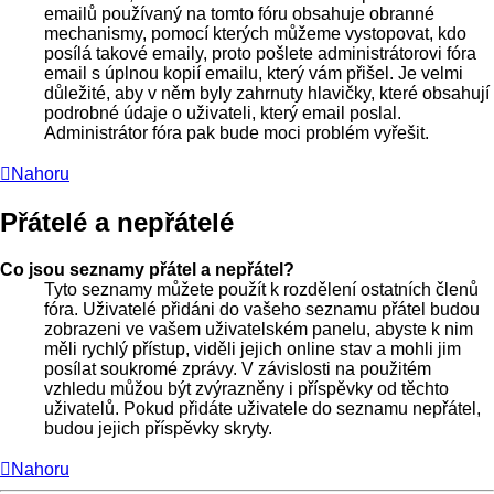
emailů používaný na tomto fóru obsahuje obranné
mechanismy, pomocí kterých můžeme vystopovat, kdo
posílá takové emaily, proto pošlete administrátorovi fóra
email s úplnou kopií emailu, který vám přišel. Je velmi
důležité, aby v něm byly zahrnuty hlavičky, které obsahují
podrobné údaje o uživateli, který email poslal.
Administrátor fóra pak bude moci problém vyřešit.
Nahoru
Přátelé a nepřátelé
Co jsou seznamy přátel a nepřátel?
Tyto seznamy můžete použít k rozdělení ostatních členů
fóra. Uživatelé přidáni do vašeho seznamu přátel budou
zobrazeni ve vašem uživatelském panelu, abyste k nim
měli rychlý přístup, viděli jejich online stav a mohli jim
posílat soukromé zprávy. V závislosti na použitém
vzhledu můžou být zvýrazněny i příspěvky od těchto
uživatelů. Pokud přidáte uživatele do seznamu nepřátel,
budou jejich příspěvky skryty.
Nahoru