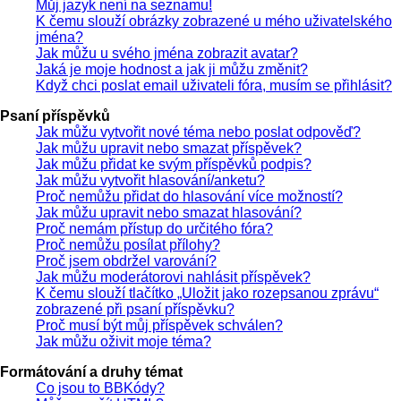
Můj jazyk není na seznamu!
K čemu slouží obrázky zobrazené u mého uživatelského
jména?
Jak můžu u svého jména zobrazit avatar?
Jaká je moje hodnost a jak ji můžu změnit?
Když chci poslat email uživateli fóra, musím se přihlásit?
Psaní příspěvků
Jak můžu vytvořit nové téma nebo poslat odpověď?
Jak můžu upravit nebo smazat příspěvek?
Jak můžu přidat ke svým příspěvků podpis?
Jak můžu vytvořit hlasování/anketu?
Proč nemůžu přidat do hlasování více možností?
Jak můžu upravit nebo smazat hlasování?
Proč nemám přístup do určitého fóra?
Proč nemůžu posílat přílohy?
Proč jsem obdržel varování?
Jak můžu moderátorovi nahlásit příspěvek?
K čemu slouží tlačítko „Uložit jako rozepsanou zprávu“
zobrazené při psaní příspěvku?
Proč musí být můj příspěvek schválen?
Jak můžu oživit moje téma?
Formátování a druhy témat
Co jsou to BBKódy?