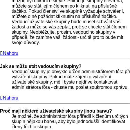
můžou být dokonce skryté. Pokud je skupiny otevřená,
můžete se stát jejím členem po kliknutí na příslušné
tlačítko. Pokud členství ve skupině vyžaduje schválení,
můžete o ně požádat kliknutím na příslušné tlačítko.
Vedoucí uživatelské skupiny bude muset schválit vaši
žádost a může se vás zeptat, proč se chcete stát členem
skupiny. Neobtěžujte, prosím, vedoucího skupiny v
případě, že zamítne vaši žádost - určitě pro to bude mít
svoje důvody.
Nahoru
Jak se můžu stát vedoucím skupiny?
Vedoucí skupiny je obvykle určen administrátorem fóra při
vytváření skupiny. Pokud máte zájem o vytvoření
uživatelské skupiny, měli byste nejdříve kontaktovat
administrátora fóra - zkuste mu poslat soukromou zprávu.
Nahoru
Proč mají některé uživatelské skupiny jinou barvu?
Je možné, že administrátor fóra přiřadil k členům určitých
skupin nějakou barvu, aby bylo jednodušší identifikovat
členy těchto skupin.