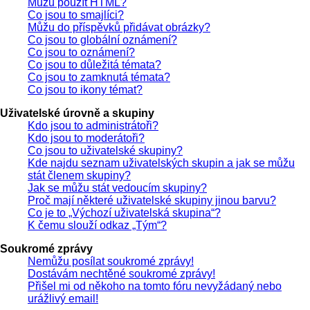
Můžu použít HTML?
Co jsou to smajlíci?
Můžu do příspěvků přidávat obrázky?
Co jsou to globální oznámení?
Co jsou to oznámení?
Co jsou to důležitá témata?
Co jsou to zamknutá témata?
Co jsou to ikony témat?
Uživatelské úrovně a skupiny
Kdo jsou to administrátoři?
Kdo jsou to moderátoři?
Co jsou to uživatelské skupiny?
Kde najdu seznam uživatelských skupin a jak se můžu
stát členem skupiny?
Jak se můžu stát vedoucím skupiny?
Proč mají některé uživatelské skupiny jinou barvu?
Co je to „Výchozí uživatelská skupina“?
K čemu slouží odkaz „Tým“?
Soukromé zprávy
Nemůžu posílat soukromé zprávy!
Dostávám nechtěné soukromé zprávy!
Přišel mi od někoho na tomto fóru nevyžádaný nebo
urážlivý email!