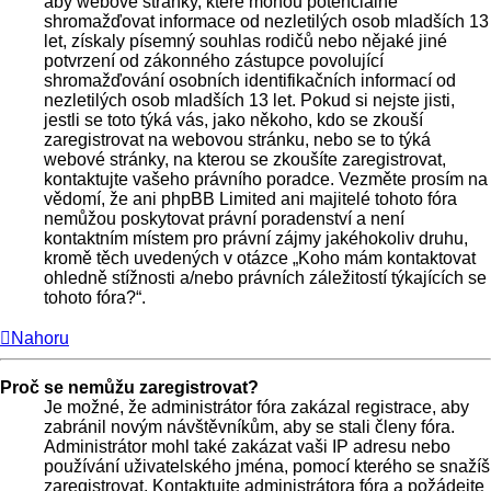
aby webové stránky, které mohou potenciálně
shromažďovat informace od nezletilých osob mladších 13
let, získaly písemný souhlas rodičů nebo nějaké jiné
potvrzení od zákonného zástupce povolující
shromažďování osobních identifikačních informací od
nezletilých osob mladších 13 let. Pokud si nejste jisti,
jestli se toto týká vás, jako někoho, kdo se zkouší
zaregistrovat na webovou stránku, nebo se to týká
webové stránky, na kterou se zkoušíte zaregistrovat,
kontaktujte vašeho právního poradce. Vezměte prosím na
vědomí, že ani phpBB Limited ani majitelé tohoto fóra
nemůžou poskytovat právní poradenství a není
kontaktním místem pro právní zájmy jakéhokoliv druhu,
kromě těch uvedených v otázce „Koho mám kontaktovat
ohledně stížnosti a/nebo právních záležitostí týkajících se
tohoto fóra?“.
Nahoru
Proč se nemůžu zaregistrovat?
Je možné, že administrátor fóra zakázal registrace, aby
zabránil novým návštěvníkům, aby se stali členy fóra.
Administrátor mohl také zakázat vaši IP adresu nebo
používání uživatelského jména, pomocí kterého se snažíš
zaregistrovat. Kontaktujte administrátora fóra a požádejte