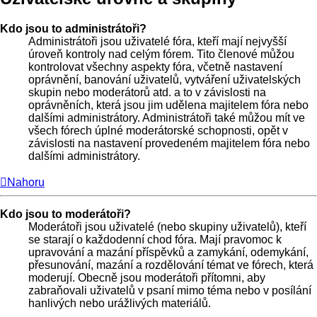
Kdo jsou to administrátoři?
Administrátoři jsou uživatelé fóra, kteří mají nejvyšší
úroveň kontroly nad celým fórem. Tito členové můžou
kontrolovat všechny aspekty fóra, včetně nastavení
oprávnění, banování uživatelů, vytváření uživatelských
skupin nebo moderátorů atd. a to v závislosti na
oprávněních, která jsou jim udělena majitelem fóra nebo
dalšími administrátory. Administrátoři také můžou mít ve
všech fórech úplné moderátorské schopnosti, opět v
závislosti na nastavení provedeném majitelem fóra nebo
dalšími administrátory.
Nahoru
Kdo jsou to moderátoři?
Moderátoři jsou uživatelé (nebo skupiny uživatelů), kteří
se starají o každodenní chod fóra. Mají pravomoc k
upravování a mazání příspěvků a zamykání, odemykání,
přesunování, mazání a rozdělování témat ve fórech, která
moderují. Obecně jsou moderátoři přítomni, aby
zabraňovali uživatelů v psaní mimo téma nebo v posílání
hanlivých nebo urážlivých materiálů.