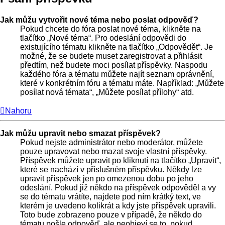
Jak můžu vytvořit nové téma nebo poslat odpověď?
Pokud chcete do fóra poslat nové téma, klikněte na
tlačítko „Nové téma“. Pro odeslání odpovědi do
existujícího tématu klikněte na tlačítko „Odpovědět“. Je
možné, že se budete muset zaregistrovat a přihlásit
předtím, než budete moci posílat příspěvky. Naspodu
každého fóra a tématu můžete najít seznam oprávnění,
které v konkrétním fóru a tématu máte. Například: „Můžete
posílat nová témata“, „Můžete posílat přílohy“ atd.
Nahoru
Jak můžu upravit nebo smazat příspěvek?
Pokud nejste administrátor nebo moderátor, můžete
pouze upravovat nebo mazat svoje vlastní příspěvky.
Příspěvek můžete upravit po kliknutí na tlačítko „Upravit“,
které se nachází v příslušném příspěvku. Někdy lze
upravit příspěvek jen po omezenou dobu po jeho
odeslání. Pokud již někdo na příspěvek odpověděl a vy
se do tématu vrátíte, najdete pod ním krátký text, ve
kterém je uvedeno kolikrát a kdy jste příspěvek upravili.
Toto bude zobrazeno pouze v případě, že někdo do
tématu pošle odpověď, ale neobjeví se to, pokud