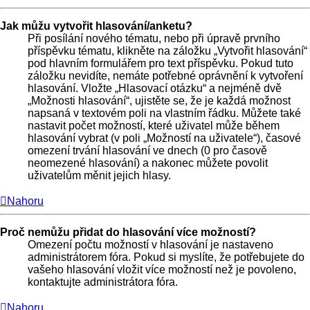
Jak můžu vytvořit hlasování/anketu?
Při posílání nového tématu, nebo při úpravě prvního
příspěvku tématu, klikněte na záložku „Vytvořit hlasování“
pod hlavním formulářem pro text příspěvku. Pokud tuto
záložku nevidíte, nemáte potřebné oprávnění k vytvoření
hlasování. Vložte „Hlasovací otázku“ a nejméně dvě
„Možnosti hlasování“, ujistěte se, že je každá možnost
napsaná v textovém poli na vlastním řádku. Můžete také
nastavit počet možností, které uživatel může během
hlasování vybrat (v poli „Možností na uživatele“), časové
omezení trvání hlasování ve dnech (0 pro časově
neomezené hlasování) a nakonec můžete povolit
uživatelům měnit jejich hlasy.
Nahoru
Proč nemůžu přidat do hlasování více možností?
Omezení počtu možností v hlasování je nastaveno
administrátorem fóra. Pokud si myslíte, že potřebujete do
vašeho hlasování vložit více možností než je povoleno,
kontaktujte administrátora fóra.
Nahoru