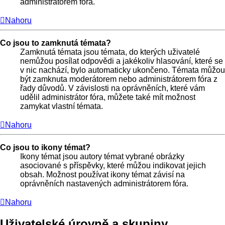
administrátorem fóra.
Nahoru
Co jsou to zamknutá témata?
Zamknutá témata jsou témata, do kterých uživatelé
nemůžou posílat odpovědi a jakékoliv hlasování, které se
v nic nachází, bylo automaticky ukončeno. Témata můžou
být zamknuta moderátorem nebo administrátorem fóra z
řady důvodů. V závislosti na oprávněních, které vám
udělil administrátor fóra, můžete také mít možnost
zamykat vlastní témata.
Nahoru
Co jsou to ikony témat?
Ikony témat jsou autory témat vybrané obrázky
asociované s příspěvky, které můžou indikovat jejich
obsah. Možnost používat ikony témat závisí na
oprávněních nastavených administrátorem fóra.
Nahoru
Uživatelské úrovně a skupiny