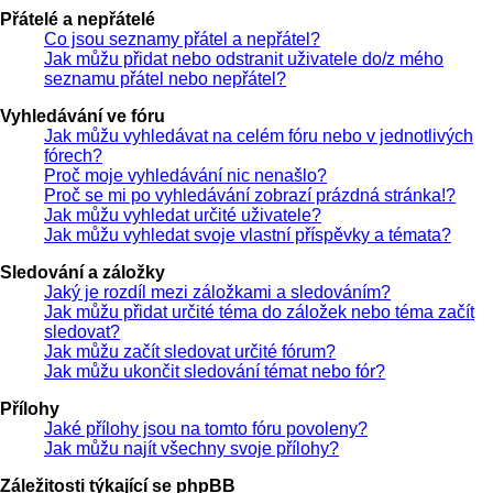
Přátelé a nepřátelé
Co jsou seznamy přátel a nepřátel?
Jak můžu přidat nebo odstranit uživatele do/z mého
seznamu přátel nebo nepřátel?
Vyhledávání ve fóru
Jak můžu vyhledávat na celém fóru nebo v jednotlivých
fórech?
Proč moje vyhledávání nic nenašlo?
Proč se mi po vyhledávání zobrazí prázdná stránka!?
Jak můžu vyhledat určité uživatele?
Jak můžu vyhledat svoje vlastní příspěvky a témata?
Sledování a záložky
Jaký je rozdíl mezi záložkami a sledováním?
Jak můžu přidat určité téma do záložek nebo téma začít
sledovat?
Jak můžu začít sledovat určité fórum?
Jak můžu ukončit sledování témat nebo fór?
Přílohy
Jaké přílohy jsou na tomto fóru povoleny?
Jak můžu najít všechny svoje přílohy?
Záležitosti týkající se phpBB