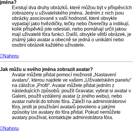
jména?
Existují dva druhy obrázků, které můžou být v příspěvcích
zobrazeny u uživatelského jména. Jedním z nich jsou
obrázky asociované s vaší hodností, které obvykle
vypadají jako hvězdičky, tečky nebo čtverečky a indikují,
kolik příspěvků jste odeslali, nebo pomáhají určit jakou
mají uživatelé fóra funkci. Další, obvykle větší obrázek, je
známý jako avatar a obecně se jedná o unikátní nebo
osobní obrázek každého uživatele.
Nahoru
Jak můžu u svého jména zobrazit avatar?
Avatar můžete přidat pomocí možnosti „Nastavení
avataru“, kterou najdete ve vašem „Uživatelském panelu“
na záložce „Profil“. Avatar můžete přidat jedním z
následujících způsobů: použít Gravatar, vybrat si avatar v
Galerii, použít vzdálený avatar (z jiného webu), nebo
avatar nahrát do tohoto fóra. Záleží na administrátorovi
fóra, jestli je používání avatarů povoleno a jakými
způsoby lze avatary do fóra přidat. Pokud nemůžete
avatary používat, kontaktujte administrátora fóra.
Nahoru