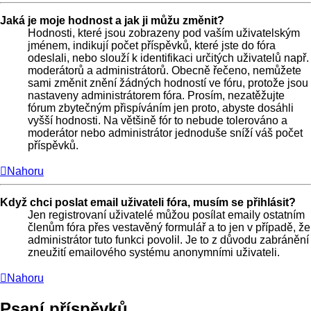
Jaká je moje hodnost a jak ji můžu změnit?
Hodnosti, které jsou zobrazeny pod vaším uživatelským
jménem, indikují počet příspěvků, které jste do fóra
odeslali, nebo slouží k identifikaci určitých uživatelů např.
moderátorů a administrátorů. Obecně řečeno, nemůžete
sami změnit znění žádných hodností ve fóru, protože jsou
nastaveny administrátorem fóra. Prosím, nezatěžujte
fórum zbytečným přispíváním jen proto, abyste dosáhli
vyšší hodnosti. Na většině fór to nebude tolerováno a
moderátor nebo administrátor jednoduše sníží váš počet
příspěvků.
Nahoru
Když chci poslat email uživateli fóra, musím se přihlásit?
Jen registrovaní uživatelé můžou posílat emaily ostatním
členům fóra přes vestavěný formulář a to jen v případě, že
administrátor tuto funkci povolil. Je to z důvodu zabránění
zneužití emailového systému anonymními uživateli.
Nahoru
Psaní příspěvků