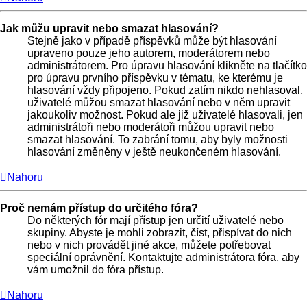
Jak můžu upravit nebo smazat hlasování?
Stejně jako v případě příspěvků může být hlasování
upraveno pouze jeho autorem, moderátorem nebo
administrátorem. Pro úpravu hlasování klikněte na tlačítko
pro úpravu prvního příspěvku v tématu, ke kterému je
hlasování vždy připojeno. Pokud zatím nikdo nehlasoval,
uživatelé můžou smazat hlasování nebo v něm upravit
jakoukoliv možnost. Pokud ale již uživatelé hlasovali, jen
administrátoři nebo moderátoři můžou upravit nebo
smazat hlasování. To zabrání tomu, aby byly možnosti
hlasování změněny v ještě neukončeném hlasování.
Nahoru
Proč nemám přístup do určitého fóra?
Do některých fór mají přístup jen určití uživatelé nebo
skupiny. Abyste je mohli zobrazit, číst, přispívat do nich
nebo v nich provádět jiné akce, můžete potřebovat
speciální oprávnění. Kontaktujte administrátora fóra, aby
vám umožnil do fóra přístup.
Nahoru