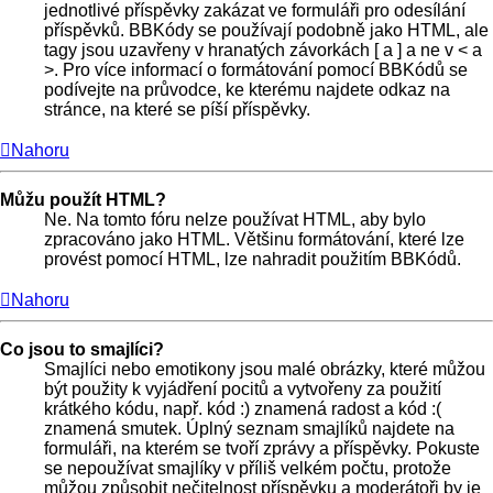
jednotlivé příspěvky zakázat ve formuláři pro odesílání
příspěvků. BBKódy se používají podobně jako HTML, ale
tagy jsou uzavřeny v hranatých závorkách [ a ] a ne v < a
>. Pro více informací o formátování pomocí BBKódů se
podívejte na průvodce, ke kterému najdete odkaz na
stránce, na které se píší příspěvky.
Nahoru
Můžu použít HTML?
Ne. Na tomto fóru nelze používat HTML, aby bylo
zpracováno jako HTML. Většinu formátování, které lze
provést pomocí HTML, lze nahradit použitím BBKódů.
Nahoru
Co jsou to smajlíci?
Smajlíci nebo emotikony jsou malé obrázky, které můžou
být použity k vyjádření pocitů a vytvořeny za použití
krátkého kódu, např. kód :) znamená radost a kód :(
znamená smutek. Úplný seznam smajlíků najdete na
formuláři, na kterém se tvoří zprávy a příspěvky. Pokuste
se nepoužívat smajlíky v příliš velkém počtu, protože
můžou způsobit nečitelnost příspěvku a moderátoři by je