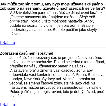
Jak můžu zabránit tomu, aby bylo moje uživatelské jméno
zobrazeno na seznamu uživatelů nacházejících se ve fóru?
V „Uživatelském panelu“ na záložce „Nastavení fóra“ ->
„Obecné nastavení fóra“ najdete možnost
Skrýt můj
online stav
. Pokud u této možnosti nastavíte „Ano“,
budete na seznamu viditelní jen pro administrátory,
moderátory a sama sebe. Budete počítán jako skrytý
uživatel.
Nahoru
Zobrazení časů není správné!
Je možné, že zobrazený čas je pro jinou časovou zónu,
než ve které se nacházíte. Pokud se jedná o tento případ,
přejděte na váš „Uživatelský panel“ na záložku
„Nastavení fóra“ a změňte vaši časovou zónu, aby
odpovídala vaší konkrétní oblasti, např. Praha, Bratislava,
Londýn, New York, Sydney atd. Vezměte prosím na
vědomí, že změnu časové zóny, stejně jako většinu
nastavení, můžou provádět jen zaregistrovaní uživatelé.
Pokud ještě nejste registrováni, toto je dobrý důvod, proč
tak učinit.
Nahoru