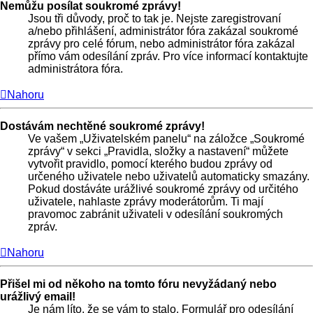
Nemůžu posílat soukromé zprávy!
Jsou tři důvody, proč to tak je. Nejste zaregistrovaní
a/nebo přihlášení, administrátor fóra zakázal soukromé
zprávy pro celé fórum, nebo administrátor fóra zakázal
přímo vám odesílání zpráv. Pro více informací kontaktujte
administrátora fóra.
Nahoru
Dostávám nechtěné soukromé zprávy!
Ve vašem „Uživatelském panelu“ na záložce „Soukromé
zprávy“ v sekci „Pravidla, složky a nastavení“ můžete
vytvořit pravidlo, pomocí kterého budou zprávy od
určeného uživatele nebo uživatelů automaticky smazány.
Pokud dostáváte urážlivé soukromé zprávy od určitého
uživatele, nahlaste zprávy moderátorům. Ti mají
pravomoc zabránit uživateli v odesílání soukromých
zpráv.
Nahoru
Přišel mi od někoho na tomto fóru nevyžádaný nebo
urážlivý email!
Je nám líto, že se vám to stalo. Formulář pro odesílání