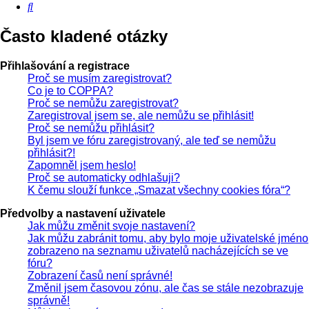
Hledat
Často kladené otázky
Přihlašování a registrace
Proč se musím zaregistrovat?
Co je to COPPA?
Proč se nemůžu zaregistrovat?
Zaregistroval jsem se, ale nemůžu se přihlásit!
Proč se nemůžu přihlásit?
Byl jsem ve fóru zaregistrovaný, ale teď se nemůžu
přihlásit?!
Zapomněl jsem heslo!
Proč se automaticky odhlašuji?
K čemu slouží funkce „Smazat všechny cookies fóra“?
Předvolby a nastavení uživatele
Jak můžu změnit svoje nastavení?
Jak můžu zabránit tomu, aby bylo moje uživatelské jméno
zobrazeno na seznamu uživatelů nacházejících se ve
fóru?
Zobrazení časů není správné!
Změnil jsem časovou zónu, ale čas se stále nezobrazuje
správně!