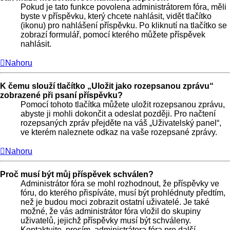
Pokud je tato funkce povolena administrátorem fóra, měli
byste v příspěvku, který chcete nahlásit, vidět tlačítko
(ikonu) pro nahlášení příspěvku. Po kliknutí na tlačítko se
zobrazí formulář, pomocí kterého můžete příspěvek
nahlásit.
Nahoru
K čemu slouží tlačítko „Uložit jako rozepsanou zprávu“
zobrazené při psaní příspěvku?
Pomocí tohoto tlačítka můžete uložit rozepsanou zprávu,
abyste ji mohli dokončit a odeslat později. Pro načtení
rozepsaných zpráv přejděte na váš „Uživatelský panel“,
ve kterém naleznete odkaz na vaše rozepsané zprávy.
Nahoru
Proč musí být můj příspěvek schválen?
Administrátor fóra se mohl rozhodnout, že příspěvky ve
fóru, do kterého přispíváte, musí být prohlédnuty předtím,
než je budou moci zobrazit ostatní uživatelé. Je také
možné, že vás administrátor fóra vložil do skupiny
uživatelů, jejichž příspěvky musí být schváleny.
Kontaktujte, prosím, administrátora fóra pro další