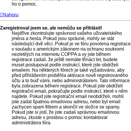
ho o pomoc.
Nahoru
Zaregistroval jsem se, ale nemůžu se přihlásit!
Nejdříve zkontrolujte správnost vašeho uživatelského
jména a hesla. Pokud jsou správné, mohly se stát
následující dvě věci. Pokud je ve fóru povolena registrace
v souladu s americkým zákonem na ochranu soukromí
nezletilých na internetu COPPA a vy jste během
registrace zadali, že ještě nemáte třináct let, budete
muset postupovat podle instrukcí, které jste obdrželi
emailem. Na některých fórech je také vyžadováno, aby
před přihlášením proběhla aktivace nově registrovaného
účtu a to buď vámi, nebo administrátorem. Tato informace
byla zobrazena během registrace. Pokud jste obdrželi
registrační email, pokračujte podle instrukcí, které v něm
najdete. Pokud jste registrační email neobdrželi, mohli
jste zadat špatnou emailovou adresu, nebo byl email
zachycen spam filtrem a skončil ve složce se spamy.
Pokud jste si jistí, že jste zadali správnou emailovou
adresu, zkuste s prosbou o pomoc kontaktovat
administrátora fóra.