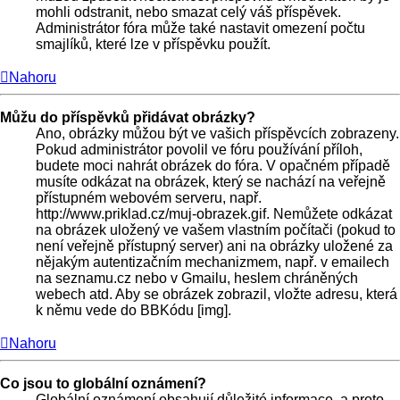
mohli odstranit, nebo smazat celý váš příspěvek.
Administrátor fóra může také nastavit omezení počtu
smajlíků, které lze v příspěvku použít.
Nahoru
Můžu do příspěvků přidávat obrázky?
Ano, obrázky můžou být ve vašich příspěvcích zobrazeny.
Pokud administrátor povolil ve fóru používání příloh,
budete moci nahrát obrázek do fóra. V opačném případě
musíte odkázat na obrázek, který se nachází na veřejně
přístupném webovém serveru, např.
http://www.priklad.cz/muj-obrazek.gif. Nemůžete odkázat
na obrázek uložený ve vašem vlastním počítači (pokud to
není veřejně přístupný server) ani na obrázky uložené za
nějakým autentizačním mechanizmem, např. v emailech
na seznamu.cz nebo v Gmailu, heslem chráněných
webech atd. Aby se obrázek zobrazil, vložte adresu, která
k němu vede do BBKódu [img].
Nahoru
Co jsou to globální oznámení?
Globální oznámení obsahují důležité informace, a proto