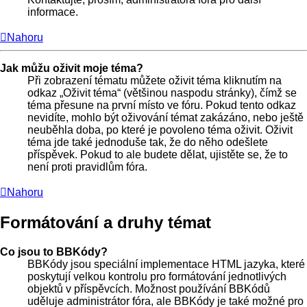
informace.
Nahoru
Jak můžu oživit moje téma?
Při zobrazení tématu můžete oživit téma kliknutím na
odkaz „Oživit téma“ (většinou naspodu stránky), čímž se
téma přesune na první místo ve fóru. Pokud tento odkaz
nevidíte, mohlo být oživování témat zakázáno, nebo ještě
neuběhla doba, po které je povoleno téma oživit. Oživit
téma jde také jednoduše tak, že do něho odešlete
příspěvek. Pokud to ale budete dělat, ujistěte se, že to
není proti pravidlům fóra.
Nahoru
Formátování a druhy témat
Co jsou to BBKódy?
BBKódy jsou speciální implementace HTML jazyka, které
poskytují velkou kontrolu pro formátování jednotlivých
objektů v příspěvcích. Možnost používání BBKódů
uděluje administrátor fóra, ale BBKódy je také možné pro