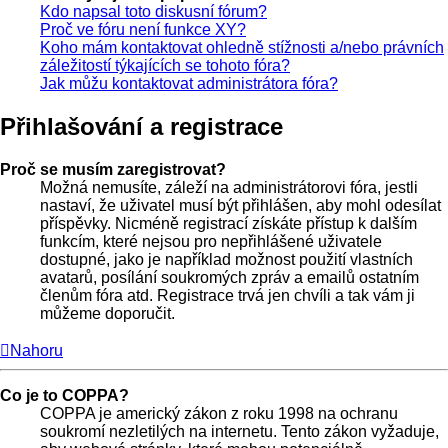
Kdo napsal toto diskusní fórum?
Proč ve fóru není funkce XY?
Koho mám kontaktovat ohledně stížnosti a/nebo právních
záležitostí týkajících se tohoto fóra?
Jak můžu kontaktovat administrátora fóra?
Přihlašování a registrace
Proč se musím zaregistrovat?
Možná nemusíte, záleží na administrátorovi fóra, jestli
nastaví, že uživatel musí být přihlášen, aby mohl odesílat
příspěvky. Nicméně registrací získáte přístup k dalším
funkcím, které nejsou pro nepřihlášené uživatele
dostupné, jako je například možnost použití vlastních
avatarů, posílání soukromých zpráv a emailů ostatním
členům fóra atd. Registrace trvá jen chvíli a tak vám ji
můžeme doporučit.
Nahoru
Co je to COPPA?
COPPA je americký zákon z roku 1998 na ochranu
soukromí nezletilých na internetu. Tento zákon vyžaduje,