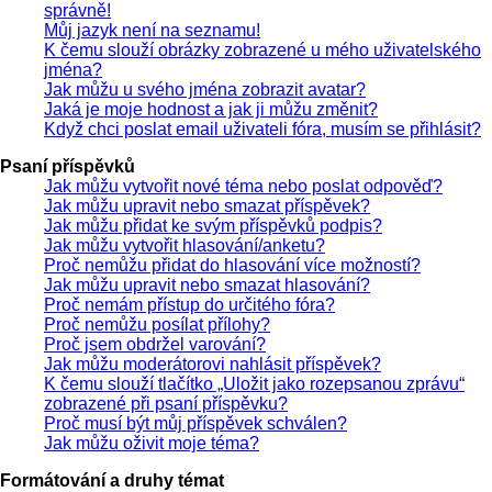
správně!
Můj jazyk není na seznamu!
K čemu slouží obrázky zobrazené u mého uživatelského
jména?
Jak můžu u svého jména zobrazit avatar?
Jaká je moje hodnost a jak ji můžu změnit?
Když chci poslat email uživateli fóra, musím se přihlásit?
Psaní příspěvků
Jak můžu vytvořit nové téma nebo poslat odpověď?
Jak můžu upravit nebo smazat příspěvek?
Jak můžu přidat ke svým příspěvků podpis?
Jak můžu vytvořit hlasování/anketu?
Proč nemůžu přidat do hlasování více možností?
Jak můžu upravit nebo smazat hlasování?
Proč nemám přístup do určitého fóra?
Proč nemůžu posílat přílohy?
Proč jsem obdržel varování?
Jak můžu moderátorovi nahlásit příspěvek?
K čemu slouží tlačítko „Uložit jako rozepsanou zprávu“
zobrazené při psaní příspěvku?
Proč musí být můj příspěvek schválen?
Jak můžu oživit moje téma?
Formátování a druhy témat