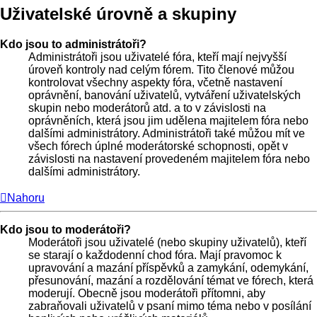
Uživatelské úrovně a skupiny
Kdo jsou to administrátoři?
Administrátoři jsou uživatelé fóra, kteří mají nejvyšší
úroveň kontroly nad celým fórem. Tito členové můžou
kontrolovat všechny aspekty fóra, včetně nastavení
oprávnění, banování uživatelů, vytváření uživatelských
skupin nebo moderátorů atd. a to v závislosti na
oprávněních, která jsou jim udělena majitelem fóra nebo
dalšími administrátory. Administrátoři také můžou mít ve
všech fórech úplné moderátorské schopnosti, opět v
závislosti na nastavení provedeném majitelem fóra nebo
dalšími administrátory.
Nahoru
Kdo jsou to moderátoři?
Moderátoři jsou uživatelé (nebo skupiny uživatelů), kteří
se starají o každodenní chod fóra. Mají pravomoc k
upravování a mazání příspěvků a zamykání, odemykání,
přesunování, mazání a rozdělování témat ve fórech, která
moderují. Obecně jsou moderátoři přítomni, aby
zabraňovali uživatelů v psaní mimo téma nebo v posílání