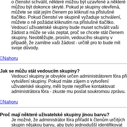
o členství schválit, některé můžou být uzavřené a některé
můžou být dokonce skryté. Pokud je skupiny otevřená,
můžete se stát jejím členem po kliknutí na příslušné
tlačítko. Pokud členství ve skupině vyžaduje schválení,
můžete o ně požádat kliknutím na příslušné tlačítko.
Vedoucí uživatelské skupiny bude muset schválit vaši
žádost a může se vás zeptat, proč se chcete stát členem
skupiny. Neobtěžujte, prosím, vedoucího skupiny v
případě, že zamítne vaši žádost - určitě pro to bude mít
svoje důvody.
Nahoru
Jak se můžu stát vedoucím skupiny?
Vedoucí skupiny je obvykle určen administrátorem fóra při
vytváření skupiny. Pokud máte zájem o vytvoření
uživatelské skupiny, měli byste nejdříve kontaktovat
administrátora fóra - zkuste mu poslat soukromou zprávu.
Nahoru
Proč mají některé uživatelské skupiny jinou barvu?
Je možné, že administrátor fóra přiřadil k členům určitých
skupin nějakou barvu, aby bylo jednodušší identifikovat