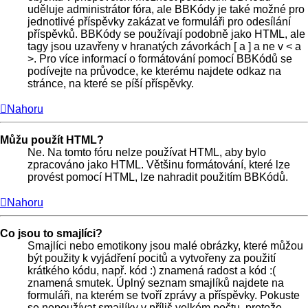
uděluje administrátor fóra, ale BBKódy je také možné pro
jednotlivé příspěvky zakázat ve formuláři pro odesílání
příspěvků. BBKódy se používají podobně jako HTML, ale
tagy jsou uzavřeny v hranatých závorkách [ a ] a ne v < a
>. Pro více informací o formátování pomocí BBKódů se
podívejte na průvodce, ke kterému najdete odkaz na
stránce, na které se píší příspěvky.
Nahoru
Můžu použít HTML?
Ne. Na tomto fóru nelze používat HTML, aby bylo
zpracováno jako HTML. Většinu formátování, které lze
provést pomocí HTML, lze nahradit použitím BBKódů.
Nahoru
Co jsou to smajlíci?
Smajlíci nebo emotikony jsou malé obrázky, které můžou
být použity k vyjádření pocitů a vytvořeny za použití
krátkého kódu, např. kód :) znamená radost a kód :(
znamená smutek. Úplný seznam smajlíků najdete na
formuláři, na kterém se tvoří zprávy a příspěvky. Pokuste
se nepoužívat smajlíky v příliš velkém počtu, protože