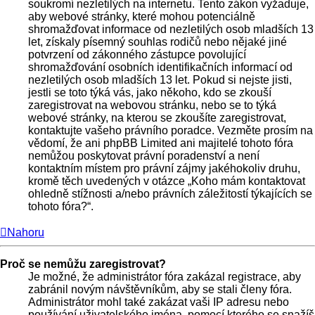
soukromí nezletilých na internetu. Tento zákon vyžaduje,
aby webové stránky, které mohou potenciálně
shromažďovat informace od nezletilých osob mladších 13
let, získaly písemný souhlas rodičů nebo nějaké jiné
potvrzení od zákonného zástupce povolující
shromažďování osobních identifikačních informací od
nezletilých osob mladších 13 let. Pokud si nejste jisti,
jestli se toto týká vás, jako někoho, kdo se zkouší
zaregistrovat na webovou stránku, nebo se to týká
webové stránky, na kterou se zkoušíte zaregistrovat,
kontaktujte vašeho právního poradce. Vezměte prosím na
vědomí, že ani phpBB Limited ani majitelé tohoto fóra
nemůžou poskytovat právní poradenství a není
kontaktním místem pro právní zájmy jakéhokoliv druhu,
kromě těch uvedených v otázce „Koho mám kontaktovat
ohledně stížnosti a/nebo právních záležitostí týkajících se
tohoto fóra?“.
Nahoru
Proč se nemůžu zaregistrovat?
Je možné, že administrátor fóra zakázal registrace, aby
zabránil novým návštěvníkům, aby se stali členy fóra.
Administrátor mohl také zakázat vaši IP adresu nebo
používání uživatelského jména, pomocí kterého se snažíš