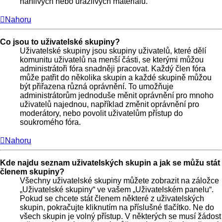
hanlivých nebo urážlivých materiálů.
Nahoru
Co jsou to uživatelské skupiny?
Uživatelské skupiny jsou skupiny uživatelů, které dělí
komunitu uživatelů na menší části, se kterými můžou
administrátoři fóra snadněji pracovat. Každý člen fóra
může patřit do několika skupin a každé skupině můžou
být přiřazena různá oprávnění. To umožňuje
administrátorům jednoduše měnit oprávnění pro mnoho
uživatelů najednou, například změnit oprávnění pro
moderátory, nebo povolit uživatelům přístup do
soukromého fóra.
Nahoru
Kde najdu seznam uživatelských skupin a jak se můžu stát
členem skupiny?
Všechny uživatelské skupiny můžete zobrazit na záložce
„Uživatelské skupiny“ ve vašem „Uživatelském panelu“.
Pokud se chcete stát členem některé z uživatelských
skupin, pokračujte kliknutím na příslušné tlačítko. Ne do
všech skupin je volný přístup. V některých se musí žádost