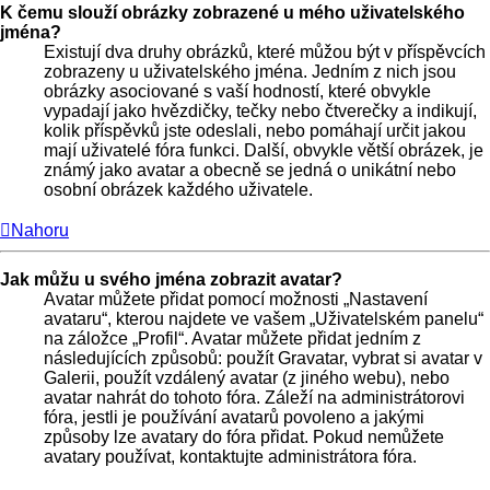
K čemu slouží obrázky zobrazené u mého uživatelského
jména?
Existují dva druhy obrázků, které můžou být v příspěvcích
zobrazeny u uživatelského jména. Jedním z nich jsou
obrázky asociované s vaší hodností, které obvykle
vypadají jako hvězdičky, tečky nebo čtverečky a indikují,
kolik příspěvků jste odeslali, nebo pomáhají určit jakou
mají uživatelé fóra funkci. Další, obvykle větší obrázek, je
známý jako avatar a obecně se jedná o unikátní nebo
osobní obrázek každého uživatele.
Nahoru
Jak můžu u svého jména zobrazit avatar?
Avatar můžete přidat pomocí možnosti „Nastavení
avataru“, kterou najdete ve vašem „Uživatelském panelu“
na záložce „Profil“. Avatar můžete přidat jedním z
následujících způsobů: použít Gravatar, vybrat si avatar v
Galerii, použít vzdálený avatar (z jiného webu), nebo
avatar nahrát do tohoto fóra. Záleží na administrátorovi
fóra, jestli je používání avatarů povoleno a jakými
způsoby lze avatary do fóra přidat. Pokud nemůžete
avatary používat, kontaktujte administrátora fóra.