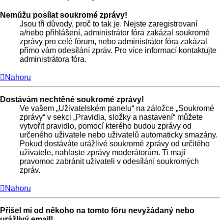
Nemůžu posílat soukromé zprávy!
Jsou tři důvody, proč to tak je. Nejste zaregistrovaní
a/nebo přihlášení, administrátor fóra zakázal soukromé
zprávy pro celé fórum, nebo administrátor fóra zakázal
přímo vám odesílání zpráv. Pro více informací kontaktujte
administrátora fóra.
Nahoru
Dostávám nechtěné soukromé zprávy!
Ve vašem „Uživatelském panelu“ na záložce „Soukromé
zprávy“ v sekci „Pravidla, složky a nastavení“ můžete
vytvořit pravidlo, pomocí kterého budou zprávy od
určeného uživatele nebo uživatelů automaticky smazány.
Pokud dostáváte urážlivé soukromé zprávy od určitého
uživatele, nahlaste zprávy moderátorům. Ti mají
pravomoc zabránit uživateli v odesílání soukromých
zpráv.
Nahoru
Přišel mi od někoho na tomto fóru nevyžádaný nebo
urážlivý email!