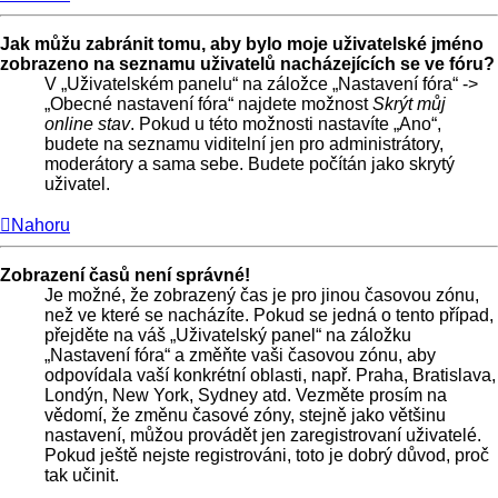
Jak můžu zabránit tomu, aby bylo moje uživatelské jméno
zobrazeno na seznamu uživatelů nacházejících se ve fóru?
V „Uživatelském panelu“ na záložce „Nastavení fóra“ ->
„Obecné nastavení fóra“ najdete možnost
Skrýt můj
online stav
. Pokud u této možnosti nastavíte „Ano“,
budete na seznamu viditelní jen pro administrátory,
moderátory a sama sebe. Budete počítán jako skrytý
uživatel.
Nahoru
Zobrazení časů není správné!
Je možné, že zobrazený čas je pro jinou časovou zónu,
než ve které se nacházíte. Pokud se jedná o tento případ,
přejděte na váš „Uživatelský panel“ na záložku
„Nastavení fóra“ a změňte vaši časovou zónu, aby
odpovídala vaší konkrétní oblasti, např. Praha, Bratislava,
Londýn, New York, Sydney atd. Vezměte prosím na
vědomí, že změnu časové zóny, stejně jako většinu
nastavení, můžou provádět jen zaregistrovaní uživatelé.
Pokud ještě nejste registrováni, toto je dobrý důvod, proč
tak učinit.