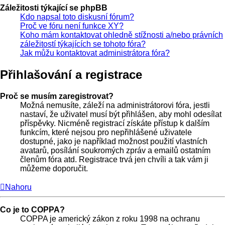
Záležitosti týkající se phpBB
Kdo napsal toto diskusní fórum?
Proč ve fóru není funkce XY?
Koho mám kontaktovat ohledně stížnosti a/nebo právních
záležitostí týkajících se tohoto fóra?
Jak můžu kontaktovat administrátora fóra?
Přihlašování a registrace
Proč se musím zaregistrovat?
Možná nemusíte, záleží na administrátorovi fóra, jestli
nastaví, že uživatel musí být přihlášen, aby mohl odesílat
příspěvky. Nicméně registrací získáte přístup k dalším
funkcím, které nejsou pro nepřihlášené uživatele
dostupné, jako je například možnost použití vlastních
avatarů, posílání soukromých zpráv a emailů ostatním
členům fóra atd. Registrace trvá jen chvíli a tak vám ji
můžeme doporučit.
Nahoru
Co je to COPPA?
COPPA je americký zákon z roku 1998 na ochranu