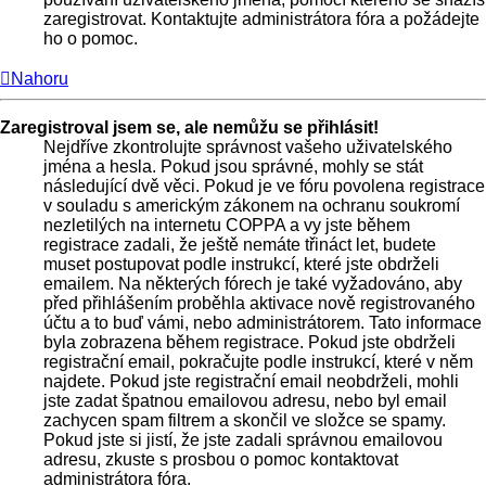
zaregistrovat. Kontaktujte administrátora fóra a požádejte
ho o pomoc.
Nahoru
Zaregistroval jsem se, ale nemůžu se přihlásit!
Nejdříve zkontrolujte správnost vašeho uživatelského
jména a hesla. Pokud jsou správné, mohly se stát
následující dvě věci. Pokud je ve fóru povolena registrace
v souladu s americkým zákonem na ochranu soukromí
nezletilých na internetu COPPA a vy jste během
registrace zadali, že ještě nemáte třináct let, budete
muset postupovat podle instrukcí, které jste obdrželi
emailem. Na některých fórech je také vyžadováno, aby
před přihlášením proběhla aktivace nově registrovaného
účtu a to buď vámi, nebo administrátorem. Tato informace
byla zobrazena během registrace. Pokud jste obdrželi
registrační email, pokračujte podle instrukcí, které v něm
najdete. Pokud jste registrační email neobdrželi, mohli
jste zadat špatnou emailovou adresu, nebo byl email
zachycen spam filtrem a skončil ve složce se spamy.
Pokud jste si jistí, že jste zadali správnou emailovou
adresu, zkuste s prosbou o pomoc kontaktovat
administrátora fóra.