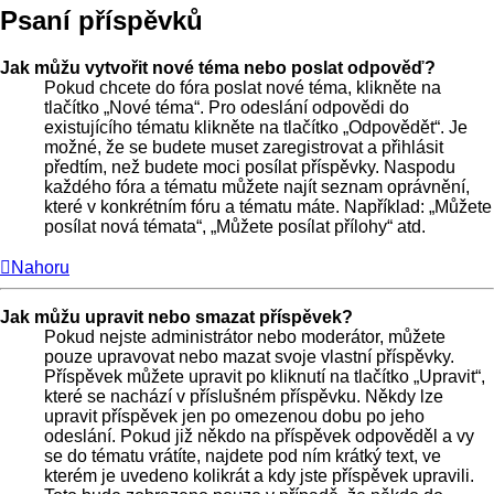
Psaní příspěvků
Jak můžu vytvořit nové téma nebo poslat odpověď?
Pokud chcete do fóra poslat nové téma, klikněte na
tlačítko „Nové téma“. Pro odeslání odpovědi do
existujícího tématu klikněte na tlačítko „Odpovědět“. Je
možné, že se budete muset zaregistrovat a přihlásit
předtím, než budete moci posílat příspěvky. Naspodu
každého fóra a tématu můžete najít seznam oprávnění,
které v konkrétním fóru a tématu máte. Například: „Můžete
posílat nová témata“, „Můžete posílat přílohy“ atd.
Nahoru
Jak můžu upravit nebo smazat příspěvek?
Pokud nejste administrátor nebo moderátor, můžete
pouze upravovat nebo mazat svoje vlastní příspěvky.
Příspěvek můžete upravit po kliknutí na tlačítko „Upravit“,
které se nachází v příslušném příspěvku. Někdy lze
upravit příspěvek jen po omezenou dobu po jeho
odeslání. Pokud již někdo na příspěvek odpověděl a vy
se do tématu vrátíte, najdete pod ním krátký text, ve
kterém je uvedeno kolikrát a kdy jste příspěvek upravili.