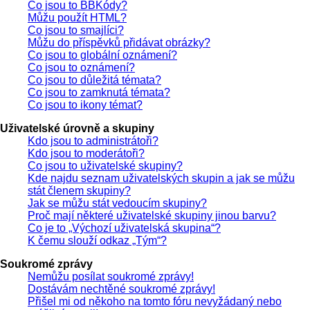
Co jsou to BBKódy?
Můžu použít HTML?
Co jsou to smajlíci?
Můžu do příspěvků přidávat obrázky?
Co jsou to globální oznámení?
Co jsou to oznámení?
Co jsou to důležitá témata?
Co jsou to zamknutá témata?
Co jsou to ikony témat?
Uživatelské úrovně a skupiny
Kdo jsou to administrátoři?
Kdo jsou to moderátoři?
Co jsou to uživatelské skupiny?
Kde najdu seznam uživatelských skupin a jak se můžu
stát členem skupiny?
Jak se můžu stát vedoucím skupiny?
Proč mají některé uživatelské skupiny jinou barvu?
Co je to „Výchozí uživatelská skupina“?
K čemu slouží odkaz „Tým“?
Soukromé zprávy
Nemůžu posílat soukromé zprávy!
Dostávám nechtěné soukromé zprávy!
Přišel mi od někoho na tomto fóru nevyžádaný nebo