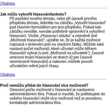
Nahoru
Jak můžu vytvořit hlasování/anketu?
Při posílání nového tématu, nebo při úpravě prvního
příspěvku tématu, klikněte na záložku „Vytvořit hlasování“
pod hlavním formulářem pro text příspěvku. Pokud tuto
záložku nevidíte, nemáte potřebné oprávnění k vytvoření
hlasování. Vložte „Hlasovací otázku“ a nejméně dvě
„Možnosti hlasování“, ujistěte se, že je každá možnost
napsaná v textovém poli na vlastním řádku. Můžete také
nastavit počet možností, které uživatel může během
hlasování vybrat (v poli „Možností na uživatele“), časové
omezení trvání hlasování ve dnech (0 pro časově
neomezené hlasování) a nakonec můžete povolit
uživatelům měnit jejich hlasy.
Nahoru
Proč nemůžu přidat do hlasování více možností?
Omezení počtu možností v hlasování je nastaveno
administrátorem fóra. Pokud si myslíte, že potřebujete do
vašeho hlasování vložit více možností než je povoleno,
kontaktujte administrátora fóra.