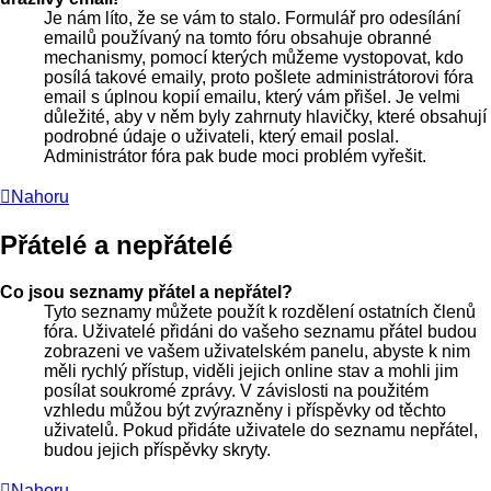
Je nám líto, že se vám to stalo. Formulář pro odesílání
emailů používaný na tomto fóru obsahuje obranné
mechanismy, pomocí kterých můžeme vystopovat, kdo
posílá takové emaily, proto pošlete administrátorovi fóra
email s úplnou kopií emailu, který vám přišel. Je velmi
důležité, aby v něm byly zahrnuty hlavičky, které obsahují
podrobné údaje o uživateli, který email poslal.
Administrátor fóra pak bude moci problém vyřešit.
Nahoru
Přátelé a nepřátelé
Co jsou seznamy přátel a nepřátel?
Tyto seznamy můžete použít k rozdělení ostatních členů
fóra. Uživatelé přidáni do vašeho seznamu přátel budou
zobrazeni ve vašem uživatelském panelu, abyste k nim
měli rychlý přístup, viděli jejich online stav a mohli jim
posílat soukromé zprávy. V závislosti na použitém
vzhledu můžou být zvýrazněny i příspěvky od těchto
uživatelů. Pokud přidáte uživatele do seznamu nepřátel,
budou jejich příspěvky skryty.
Nahoru