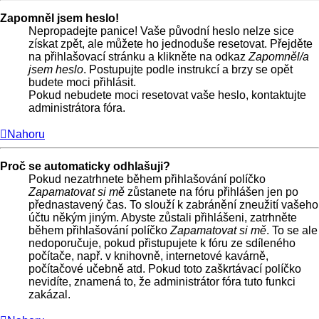
Zapomněl jsem heslo!
Nepropadejte panice! Vaše původní heslo nelze sice
získat zpět, ale můžete ho jednoduše resetovat. Přejděte
na přihlašovací stránku a klikněte na odkaz
Zapomněl/a
jsem heslo
. Postupujte podle instrukcí a brzy se opět
budete moci přihlásit.
Pokud nebudete moci resetovat vaše heslo, kontaktujte
administrátora fóra.
Nahoru
Proč se automaticky odhlašuji?
Pokud nezatrhnete během přihlašování políčko
Zapamatovat si mě
zůstanete na fóru přihlášen jen po
přednastavený čas. To slouží k zabránění zneužití vašeho
účtu někým jiným. Abyste zůstali přihlášeni, zatrhněte
během přihlašování políčko
Zapamatovat si mě
. To se ale
nedoporučuje, pokud přistupujete k fóru ze sdíleného
počítače, např. v knihovně, internetové kavárně,
počítačové učebně atd. Pokud toto zaškrtávací políčko
nevidíte, znamená to, že administrátor fóra tuto funkci
zakázal.