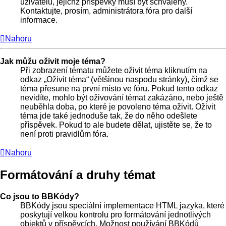
uživatelů, jejichž příspěvky musí být schváleny.
Kontaktujte, prosím, administrátora fóra pro další
informace.
Nahoru
Jak můžu oživit moje téma?
Při zobrazení tématu můžete oživit téma kliknutím na
odkaz „Oživit téma“ (většinou naspodu stránky), čímž se
téma přesune na první místo ve fóru. Pokud tento odkaz
nevidíte, mohlo být oživování témat zakázáno, nebo ještě
neuběhla doba, po které je povoleno téma oživit. Oživit
téma jde také jednoduše tak, že do něho odešlete
příspěvek. Pokud to ale budete dělat, ujistěte se, že to
není proti pravidlům fóra.
Nahoru
Formátování a druhy témat
Co jsou to BBKódy?
BBKódy jsou speciální implementace HTML jazyka, které
poskytují velkou kontrolu pro formátování jednotlivých
objektů v příspěvcích. Možnost používání BBKódů