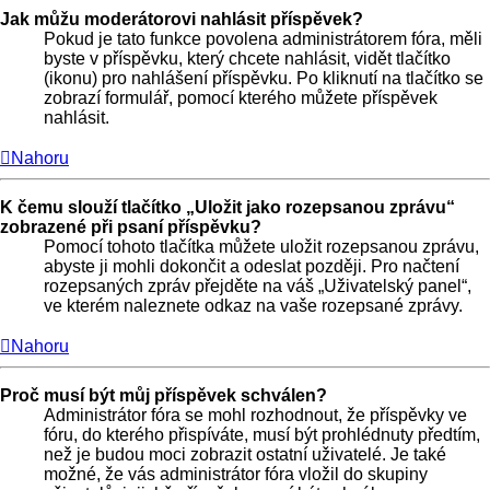
Jak můžu moderátorovi nahlásit příspěvek?
Pokud je tato funkce povolena administrátorem fóra, měli
byste v příspěvku, který chcete nahlásit, vidět tlačítko
(ikonu) pro nahlášení příspěvku. Po kliknutí na tlačítko se
zobrazí formulář, pomocí kterého můžete příspěvek
nahlásit.
Nahoru
K čemu slouží tlačítko „Uložit jako rozepsanou zprávu“
zobrazené při psaní příspěvku?
Pomocí tohoto tlačítka můžete uložit rozepsanou zprávu,
abyste ji mohli dokončit a odeslat později. Pro načtení
rozepsaných zpráv přejděte na váš „Uživatelský panel“,
ve kterém naleznete odkaz na vaše rozepsané zprávy.
Nahoru
Proč musí být můj příspěvek schválen?
Administrátor fóra se mohl rozhodnout, že příspěvky ve
fóru, do kterého přispíváte, musí být prohlédnuty předtím,
než je budou moci zobrazit ostatní uživatelé. Je také
možné, že vás administrátor fóra vložil do skupiny