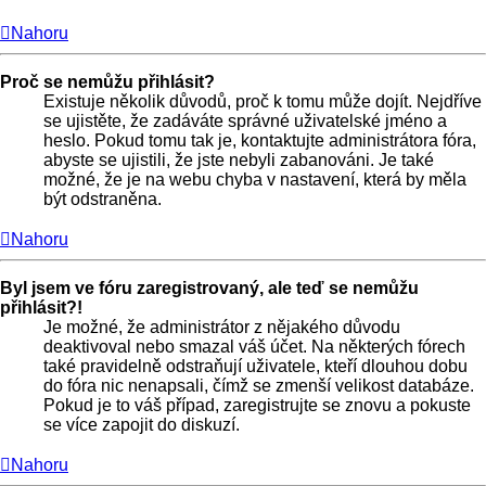
Nahoru
Proč se nemůžu přihlásit?
Existuje několik důvodů, proč k tomu může dojít. Nejdříve
se ujistěte, že zadáváte správné uživatelské jméno a
heslo. Pokud tomu tak je, kontaktujte administrátora fóra,
abyste se ujistili, že jste nebyli zabanováni. Je také
možné, že je na webu chyba v nastavení, která by měla
být odstraněna.
Nahoru
Byl jsem ve fóru zaregistrovaný, ale teď se nemůžu
přihlásit?!
Je možné, že administrátor z nějakého důvodu
deaktivoval nebo smazal váš účet. Na některých fórech
také pravidelně odstraňují uživatele, kteří dlouhou dobu
do fóra nic nenapsali, čímž se zmenší velikost databáze.
Pokud je to váš případ, zaregistrujte se znovu a pokuste
se více zapojit do diskuzí.
Nahoru