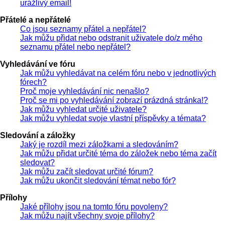
urážlivý email!
Přátelé a nepřátelé
Co jsou seznamy přátel a nepřátel?
Jak můžu přidat nebo odstranit uživatele do/z mého
seznamu přátel nebo nepřátel?
Vyhledávání ve fóru
Jak můžu vyhledávat na celém fóru nebo v jednotlivých
fórech?
Proč moje vyhledávání nic nenašlo?
Proč se mi po vyhledávání zobrazí prázdná stránka!?
Jak můžu vyhledat určité uživatele?
Jak můžu vyhledat svoje vlastní příspěvky a témata?
Sledování a záložky
Jaký je rozdíl mezi záložkami a sledováním?
Jak můžu přidat určité téma do záložek nebo téma začít
sledovat?
Jak můžu začít sledovat určité fórum?
Jak můžu ukončit sledování témat nebo fór?
Přílohy
Jaké přílohy jsou na tomto fóru povoleny?
Jak můžu najít všechny svoje přílohy?