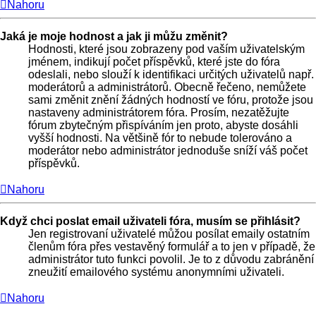
Nahoru
Jaká je moje hodnost a jak ji můžu změnit?
Hodnosti, které jsou zobrazeny pod vaším uživatelským
jménem, indikují počet příspěvků, které jste do fóra
odeslali, nebo slouží k identifikaci určitých uživatelů např.
moderátorů a administrátorů. Obecně řečeno, nemůžete
sami změnit znění žádných hodností ve fóru, protože jsou
nastaveny administrátorem fóra. Prosím, nezatěžujte
fórum zbytečným přispíváním jen proto, abyste dosáhli
vyšší hodnosti. Na většině fór to nebude tolerováno a
moderátor nebo administrátor jednoduše sníží váš počet
příspěvků.
Nahoru
Když chci poslat email uživateli fóra, musím se přihlásit?
Jen registrovaní uživatelé můžou posílat emaily ostatním
členům fóra přes vestavěný formulář a to jen v případě, že
administrátor tuto funkci povolil. Je to z důvodu zabránění
zneužití emailového systému anonymními uživateli.
Nahoru