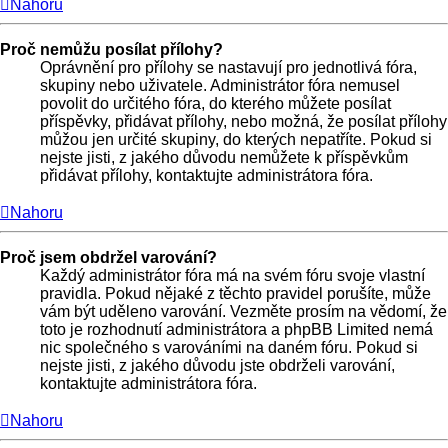
Nahoru
Proč nemůžu posílat přílohy?
Oprávnění pro přílohy se nastavují pro jednotlivá fóra,
skupiny nebo uživatele. Administrátor fóra nemusel
povolit do určitého fóra, do kterého můžete posílat
příspěvky, přidávat přílohy, nebo možná, že posílat přílohy
můžou jen určité skupiny, do kterých nepatříte. Pokud si
nejste jisti, z jakého důvodu nemůžete k příspěvkům
přidávat přílohy, kontaktujte administrátora fóra.
Nahoru
Proč jsem obdržel varování?
Každý administrátor fóra má na svém fóru svoje vlastní
pravidla. Pokud nějaké z těchto pravidel porušíte, může
vám být uděleno varování. Vezměte prosím na vědomí, že
toto je rozhodnutí administrátora a phpBB Limited nemá
nic společného s varováními na daném fóru. Pokud si
nejste jisti, z jakého důvodu jste obdrželi varování,
kontaktujte administrátora fóra.
Nahoru