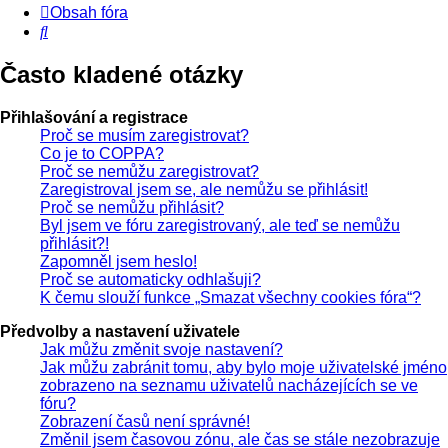
Obsah fóra
Hledat
Často kladené otázky
Přihlašování a registrace
Proč se musím zaregistrovat?
Co je to COPPA?
Proč se nemůžu zaregistrovat?
Zaregistroval jsem se, ale nemůžu se přihlásit!
Proč se nemůžu přihlásit?
Byl jsem ve fóru zaregistrovaný, ale teď se nemůžu
přihlásit?!
Zapomněl jsem heslo!
Proč se automaticky odhlašuji?
K čemu slouží funkce „Smazat všechny cookies fóra“?
Předvolby a nastavení uživatele
Jak můžu změnit svoje nastavení?
Jak můžu zabránit tomu, aby bylo moje uživatelské jméno
zobrazeno na seznamu uživatelů nacházejících se ve
fóru?
Zobrazení časů není správné!
Změnil jsem časovou zónu, ale čas se stále nezobrazuje