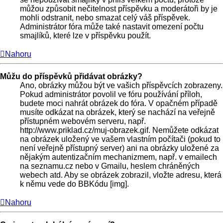
můžou způsobit nečitelnost příspěvku a moderátoři by je
mohli odstranit, nebo smazat celý váš příspěvek.
Administrátor fóra může také nastavit omezení počtu
smajlíků, které lze v příspěvku použít.
Nahoru
Můžu do příspěvků přidávat obrázky?
Ano, obrázky můžou být ve vašich příspěvcích zobrazeny.
Pokud administrátor povolil ve fóru používání příloh,
budete moci nahrát obrázek do fóra. V opačném případě
musíte odkázat na obrázek, který se nachází na veřejně
přístupném webovém serveru, např.
http://www.priklad.cz/muj-obrazek.gif. Nemůžete odkázat
na obrázek uložený ve vašem vlastním počítači (pokud to
není veřejně přístupný server) ani na obrázky uložené za
nějakým autentizačním mechanizmem, např. v emailech
na seznamu.cz nebo v Gmailu, heslem chráněných
webech atd. Aby se obrázek zobrazil, vložte adresu, která
k němu vede do BBKódu [img].
Nahoru