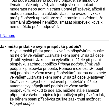
Toto bude zobrazeno pouze v případě, že někdo do
tématu pošle odpověď, ale neobjeví se to, pokud
moderátor nebo administrátor upraví příspěvek, ačkoli ti
mohou zanechat na základě vlastního uvážení vzkaz,
proč příspěvek upravili. Vezměte prosím na vědomí, že
normální uživatelé nemůžou smazat příspěvek, když k
němu někdo pošle odpověď.
Nahoru
Jak můžu přidat ke svým příspěvků podpis?
Abyste mohli přidat podpis k vašim příspěvkům, musíte
ho nejdřív ve vašem „Uživatelském panelu“ na záložce
„Profil“ vytvořit. Jakmile ho vytvoříte, můžete při psaní
příspěvku zatrhnout políčko
Připojit podpis
, čímž váš
podpis k příspěvku připojíte. Pomocí možnosti „Připojit
můj podpis ke všem mým příspěvkům“, kterou naleznete
ve vašem „Uživatelském panelu“ na záložce „Nastavení
fóra“ v sekci „Výchozí nastavení příspěvků“ můžete
automaticky připojit váš podpis ke všem vašim
příspěvkům. Pokud to uděláte, můžete stále zamezit
připojení vašeho podpisu k jednotlivým příspěvkům tak,
že během psaní příspěvku zrušíte zaškrtnutí možnosti
Připojit podpis
.