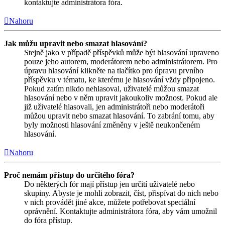
kontaktujte administrátora fóra.
Nahoru
Jak můžu upravit nebo smazat hlasování?
Stejně jako v případě příspěvků může být hlasování upraveno
pouze jeho autorem, moderátorem nebo administrátorem. Pro
úpravu hlasování klikněte na tlačítko pro úpravu prvního
příspěvku v tématu, ke kterému je hlasování vždy připojeno.
Pokud zatím nikdo nehlasoval, uživatelé můžou smazat
hlasování nebo v něm upravit jakoukoliv možnost. Pokud ale
již uživatelé hlasovali, jen administrátoři nebo moderátoři
můžou upravit nebo smazat hlasování. To zabrání tomu, aby
byly možnosti hlasování změněny v ještě neukončeném
hlasování.
Nahoru
Proč nemám přístup do určitého fóra?
Do některých fór mají přístup jen určití uživatelé nebo
skupiny. Abyste je mohli zobrazit, číst, přispívat do nich nebo
v nich provádět jiné akce, můžete potřebovat speciální
oprávnění. Kontaktujte administrátora fóra, aby vám umožnil
do fóra přístup.