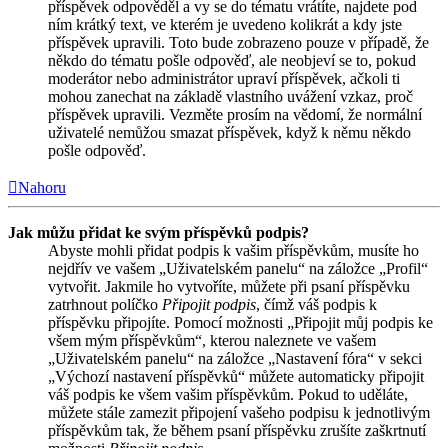
příspěvek odpověděl a vy se do tématu vrátíte, najdete pod
ním krátký text, ve kterém je uvedeno kolikrát a kdy jste
příspěvek upravili. Toto bude zobrazeno pouze v případě, že
někdo do tématu pošle odpověď, ale neobjeví se to, pokud
moderátor nebo administrátor upraví příspěvek, ačkoli ti
mohou zanechat na základě vlastního uvážení vzkaz, proč
příspěvek upravili. Vezměte prosím na vědomí, že normální
uživatelé nemůžou smazat příspěvek, když k němu někdo
pošle odpověď.
Nahoru
Jak můžu přidat ke svým příspěvků podpis?
Abyste mohli přidat podpis k vašim příspěvkům, musíte ho
nejdřív ve vašem „Uživatelském panelu“ na záložce „Profil“
vytvořit. Jakmile ho vytvoříte, můžete při psaní příspěvku
zatrhnout políčko
Připojit podpis
, čímž váš podpis k
příspěvku připojíte. Pomocí možnosti „Připojit můj podpis ke
všem mým příspěvkům“, kterou naleznete ve vašem
„Uživatelském panelu“ na záložce „Nastavení fóra“ v sekci
„Výchozí nastavení příspěvků“ můžete automaticky připojit
váš podpis ke všem vašim příspěvkům. Pokud to uděláte,
můžete stále zamezit připojení vašeho podpisu k jednotlivým
příspěvkům tak, že během psaní příspěvku zrušíte zaškrtnutí