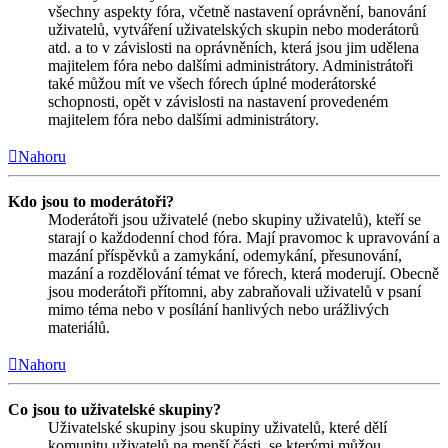
všechny aspekty fóra, včetně nastavení oprávnění, banování
uživatelů, vytváření uživatelských skupin nebo moderátorů
atd. a to v závislosti na oprávněních, která jsou jim udělena
majitelem fóra nebo dalšími administrátory. Administrátoři
také můžou mít ve všech fórech úplné moderátorské
schopnosti, opět v závislosti na nastavení provedeném
majitelem fóra nebo dalšími administrátory.
Nahoru
Kdo jsou to moderátoři?
Moderátoři jsou uživatelé (nebo skupiny uživatelů), kteří se
starají o každodenní chod fóra. Mají pravomoc k upravování a
mazání příspěvků a zamykání, odemykání, přesunování,
mazání a rozdělování témat ve fórech, která moderují. Obecně
jsou moderátoři přítomni, aby zabraňovali uživatelů v psaní
mimo téma nebo v posílání hanlivých nebo urážlivých
materiálů.
Nahoru
Co jsou to uživatelské skupiny?
Uživatelské skupiny jsou skupiny uživatelů, které dělí
komunitu uživatelů na menší části, se kterými můžou