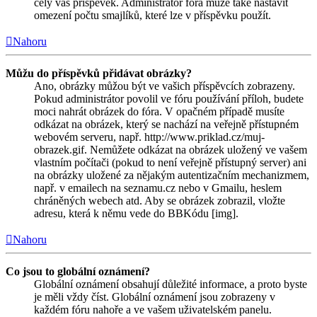
celý váš příspěvek. Administrátor fóra může také nastavit
omezení počtu smajlíků, které lze v příspěvku použít.
Nahoru
Můžu do příspěvků přidávat obrázky?
Ano, obrázky můžou být ve vašich příspěvcích zobrazeny.
Pokud administrátor povolil ve fóru používání příloh, budete
moci nahrát obrázek do fóra. V opačném případě musíte
odkázat na obrázek, který se nachází na veřejně přístupném
webovém serveru, např. http://www.priklad.cz/muj-
obrazek.gif. Nemůžete odkázat na obrázek uložený ve vašem
vlastním počítači (pokud to není veřejně přístupný server) ani
na obrázky uložené za nějakým autentizačním mechanizmem,
např. v emailech na seznamu.cz nebo v Gmailu, heslem
chráněných webech atd. Aby se obrázek zobrazil, vložte
adresu, která k němu vede do BBKódu [img].
Nahoru
Co jsou to globální oznámení?
Globální oznámení obsahují důležité informace, a proto byste
je měli vždy číst. Globální oznámení jsou zobrazeny v
každém fóru nahoře a ve vašem uživatelském panelu.