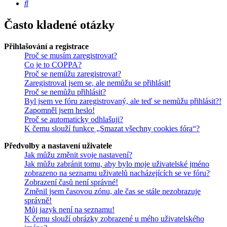
Hledat
Často kladené otázky
Přihlašování a registrace
Proč se musím zaregistrovat?
Co je to COPPA?
Proč se nemůžu zaregistrovat?
Zaregistroval jsem se, ale nemůžu se přihlásit!
Proč se nemůžu přihlásit?
Byl jsem ve fóru zaregistrovaný, ale teď se nemůžu přihlásit?!
Zapomněl jsem heslo!
Proč se automaticky odhlašuji?
K čemu slouží funkce „Smazat všechny cookies fóra“?
Předvolby a nastavení uživatele
Jak můžu změnit svoje nastavení?
Jak můžu zabránit tomu, aby bylo moje uživatelské jméno
zobrazeno na seznamu uživatelů nacházejících se ve fóru?
Zobrazení časů není správné!
Změnil jsem časovou zónu, ale čas se stále nezobrazuje
správně!
Můj jazyk není na seznamu!
K čemu slouží obrázky zobrazené u mého uživatelského