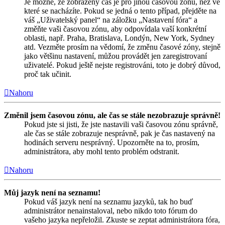
Je možné, že zobrazený čas je pro jinou časovou zónu, než ve
které se nacházíte. Pokud se jedná o tento případ, přejděte na
váš „Uživatelský panel“ na záložku „Nastavení fóra“ a
změňte vaši časovou zónu, aby odpovídala vaší konkrétní
oblasti, např. Praha, Bratislava, Londýn, New York, Sydney
atd. Vezměte prosím na vědomí, že změnu časové zóny, stejně
jako většinu nastavení, můžou provádět jen zaregistrovaní
uživatelé. Pokud ještě nejste registrováni, toto je dobrý důvod,
proč tak učinit.
Nahoru
Změnil jsem časovou zónu, ale čas se stále nezobrazuje správně!
Pokud jste si jisti, že jste nastavili vaši časovou zónu správně,
ale čas se stále zobrazuje nesprávně, pak je čas nastavený na
hodinách serveru nesprávný. Upozorněte na to, prosím,
administrátora, aby mohl tento problém odstranit.
Nahoru
Můj jazyk není na seznamu!
Pokud váš jazyk není na seznamu jazyků, tak ho buď
administrátor nenainstaloval, nebo nikdo toto fórum do
vašeho jazyka nepřeložil. Zkuste se zeptat administrátora fóra,