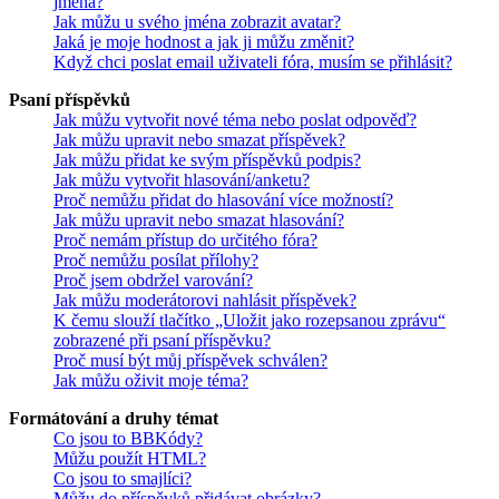
jména?
Jak můžu u svého jména zobrazit avatar?
Jaká je moje hodnost a jak ji můžu změnit?
Když chci poslat email uživateli fóra, musím se přihlásit?
Psaní příspěvků
Jak můžu vytvořit nové téma nebo poslat odpověď?
Jak můžu upravit nebo smazat příspěvek?
Jak můžu přidat ke svým příspěvků podpis?
Jak můžu vytvořit hlasování/anketu?
Proč nemůžu přidat do hlasování více možností?
Jak můžu upravit nebo smazat hlasování?
Proč nemám přístup do určitého fóra?
Proč nemůžu posílat přílohy?
Proč jsem obdržel varování?
Jak můžu moderátorovi nahlásit příspěvek?
K čemu slouží tlačítko „Uložit jako rozepsanou zprávu“
zobrazené při psaní příspěvku?
Proč musí být můj příspěvek schválen?
Jak můžu oživit moje téma?
Formátování a druhy témat
Co jsou to BBKódy?
Můžu použít HTML?
Co jsou to smajlíci?
Můžu do příspěvků přidávat obrázky?