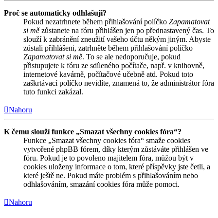
Proč se automaticky odhlašuji?
Pokud nezatrhnete během přihlašování políčko
Zapamatovat
si mě
zůstanete na fóru přihlášen jen po přednastavený čas. To
slouží k zabránění zneužití vašeho účtu někým jiným. Abyste
zůstali přihlášeni, zatrhněte během přihlašování políčko
Zapamatovat si mě
. To se ale nedoporučuje, pokud
přistupujete k fóru ze sdíleného počítače, např. v knihovně,
internetové kavárně, počítačové učebně atd. Pokud toto
zaškrtávací políčko nevidíte, znamená to, že administrátor fóra
tuto funkci zakázal.
Nahoru
K čemu slouží funkce „Smazat všechny cookies fóra“?
Funkce „Smazat všechny cookies fóra“ smaže cookies
vytvořené phpBB fórem, díky kterým zůstáváte přihlášen ve
fóru. Pokud je to povoleno majitelem fóra, můžou být v
cookies uloženy informace o tom, které příspěvky jste četli, a
které ještě ne. Pokud máte problém s přihlašováním nebo
odhlašováním, smazání cookies fóra může pomoci.
Nahoru