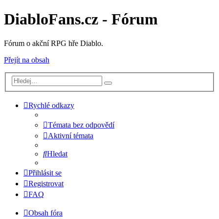
DiabloFans.cz - Fórum
Fórum o akční RPG hře Diablo.
Přejít na obsah
Rychlé odkazy
Témata bez odpovědí
Aktivní témata
Hledat
Přihlásit se
Registrovat
FAQ
Obsah fóra