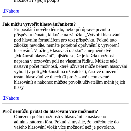
možnosti
Připojit podpis
.
Nahoru
Jak můžu vytvořit hlasování/anketu?
Při posílání nového tématu, nebo při úpravě prvního
příspěvku tématu, klikněte na záložku „Vytvořit hlasování“
pod hlavním formulářem pro text příspěvku. Pokud tuto
záložku nevidíte, nemáte potřebné oprávnění k vytvoření
hlasování. Vložte „Hlasovací otázku“ a nejméně dvě
„Možnosti hlasování“, ujistěte se, že je každá možnost
napsaná v textovém poli na vlastním řádku. Můžete také
nastavit počet možností, které uživatel může během hlasování
vybrat (v poli „Možností na uživatele“), časové omezení
trvání hlasování ve dnech (0 pro časově neomezené
hlasování) a nakonec můžete povolit uživatelům měnit jejich
hlasy.
Nahoru
Proč nemůžu přidat do hlasování více možností?
Omezení počtu možností v hlasování je nastaveno
administrátorem fóra. Pokud si myslíte, že potřebujete do
vašeho hlasování vložit více možností než je povoleno,