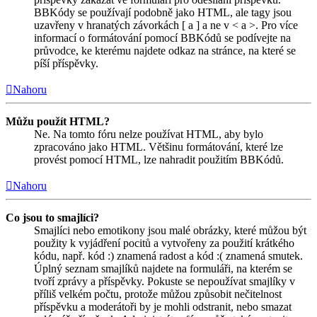
BBKódy se používají podobně jako HTML, ale tagy jsou
uzavřeny v hranatých závorkách [ a ] a ne v < a >. Pro více
informací o formátování pomocí BBKódů se podívejte na
průvodce, ke kterému najdete odkaz na stránce, na které se
píší příspěvky.
Nahoru
Můžu použít HTML?
Ne. Na tomto fóru nelze používat HTML, aby bylo
zpracováno jako HTML. Většinu formátování, které lze
provést pomocí HTML, lze nahradit použitím BBKódů.
Nahoru
Co jsou to smajlíci?
Smajlíci nebo emotikony jsou malé obrázky, které můžou být
použity k vyjádření pocitů a vytvořeny za použití krátkého
kódu, např. kód :) znamená radost a kód :( znamená smutek.
Úplný seznam smajlíků najdete na formuláři, na kterém se
tvoří zprávy a příspěvky. Pokuste se nepoužívat smajlíky v
příliš velkém počtu, protože můžou způsobit nečitelnost
příspěvku a moderátoři by je mohli odstranit, nebo smazat