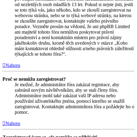
od nezletilých osob mladších 13 let. Pokud si nejste jisti, jestli
se toto týká vás, jako někoho, kdo se zkouší zaregistrovat na
webovou stránku, nebo se to týká webové stránky, na kterou
se zkoušíte zaregistrovat, kontaktujte vašeho právního
poradce. Vezměte prosím na vědomí, že ani phpBB Limited
ani majitelé tohoto fóra nemůžou poskytovat právní
poradenství a není kontaktním místem pro právní zájmy
jakéhokoliv druhu, kromě těch uvedených v otázce „Koho
mám kontaktovat ohledně stížnosti a/nebo právních záležitostí
týkajících se tohoto fóra?“.
Nahoru
Proč se nemůžu zaregistrovat?
Je možné, že administrátor fóra zakázal registrace, aby
zabránil novým návštěvníkům, aby se stali členy fóra.
Administrátor mohl také zakázat vaši IP adresu nebo
používání uživatelského jména, pomocí kterého se snažíš
zaregistrovat. Kontaktujte administrátora fóra a požádejte ho o
pomoc.
Nahoru