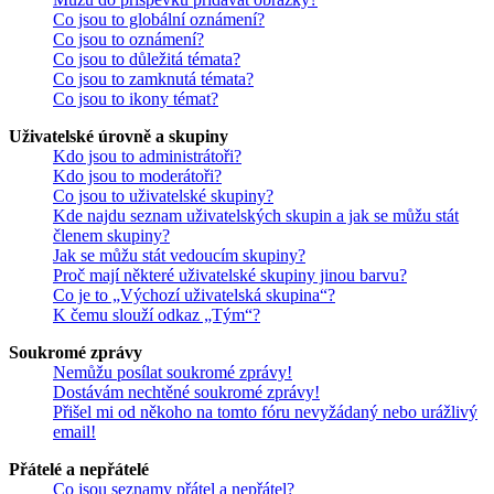
Co jsou to globální oznámení?
Co jsou to oznámení?
Co jsou to důležitá témata?
Co jsou to zamknutá témata?
Co jsou to ikony témat?
Uživatelské úrovně a skupiny
Kdo jsou to administrátoři?
Kdo jsou to moderátoři?
Co jsou to uživatelské skupiny?
Kde najdu seznam uživatelských skupin a jak se můžu stát
členem skupiny?
Jak se můžu stát vedoucím skupiny?
Proč mají některé uživatelské skupiny jinou barvu?
Co je to „Výchozí uživatelská skupina“?
K čemu slouží odkaz „Tým“?
Soukromé zprávy
Nemůžu posílat soukromé zprávy!
Dostávám nechtěné soukromé zprávy!
Přišel mi od někoho na tomto fóru nevyžádaný nebo urážlivý
email!
Přátelé a nepřátelé
Co jsou seznamy přátel a nepřátel?