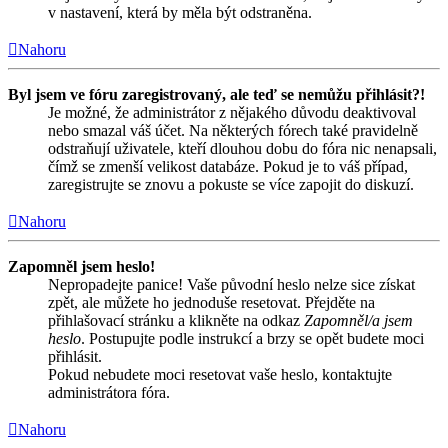
v nastavení, která by měla být odstraněna.
Nahoru
Byl jsem ve fóru zaregistrovaný, ale teď se nemůžu přihlásit?!
Je možné, že administrátor z nějakého důvodu deaktivoval
nebo smazal váš účet. Na některých fórech také pravidelně
odstraňují uživatele, kteří dlouhou dobu do fóra nic nenapsali,
čímž se zmenší velikost databáze. Pokud je to váš případ,
zaregistrujte se znovu a pokuste se více zapojit do diskuzí.
Nahoru
Zapomněl jsem heslo!
Nepropadejte panice! Vaše původní heslo nelze sice získat
zpět, ale můžete ho jednoduše resetovat. Přejděte na
přihlašovací stránku a klikněte na odkaz
Zapomněl/a jsem
heslo
. Postupujte podle instrukcí a brzy se opět budete moci
přihlásit.
Pokud nebudete moci resetovat vaše heslo, kontaktujte
administrátora fóra.
Nahoru