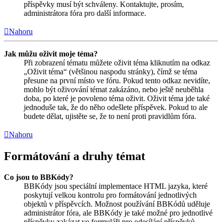
příspěvky musí být schváleny. Kontaktujte, prosím,
administrátora fóra pro další informace.
Nahoru
Jak můžu oživit moje téma?
Při zobrazení tématu můžete oživit téma kliknutím na odkaz
„Oživit téma“ (většinou naspodu stránky), čímž se téma
přesune na první místo ve fóru. Pokud tento odkaz nevidíte,
mohlo být oživování témat zakázáno, nebo ještě neuběhla
doba, po které je povoleno téma oživit. Oživit téma jde také
jednoduše tak, že do něho odešlete příspěvek. Pokud to ale
budete dělat, ujistěte se, že to není proti pravidlům fóra.
Nahoru
Formátování a druhy témat
Co jsou to BBKódy?
BBKódy jsou speciální implementace HTML jazyka, které
poskytují velkou kontrolu pro formátování jednotlivých
objektů v příspěvcích. Možnost používání BBKódů uděluje
administrátor fóra, ale BBKódy je také možné pro jednotlivé
příspěvky zakázat ve formuláři pro odesílání příspěvků.