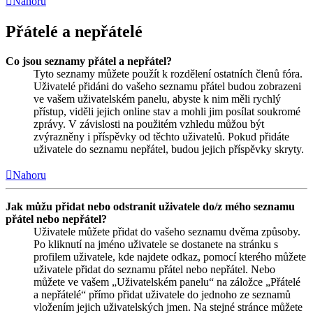
Nahoru
Přátelé a nepřátelé
Co jsou seznamy přátel a nepřátel?
Tyto seznamy můžete použít k rozdělení ostatních členů fóra.
Uživatelé přidáni do vašeho seznamu přátel budou zobrazeni
ve vašem uživatelském panelu, abyste k nim měli rychlý
přístup, viděli jejich online stav a mohli jim posílat soukromé
zprávy. V závislosti na použitém vzhledu můžou být
zvýrazněny i příspěvky od těchto uživatelů. Pokud přidáte
uživatele do seznamu nepřátel, budou jejich příspěvky skryty.
Nahoru
Jak můžu přidat nebo odstranit uživatele do/z mého seznamu
přátel nebo nepřátel?
Uživatele můžete přidat do vašeho seznamu dvěma způsoby.
Po kliknutí na jméno uživatele se dostanete na stránku s
profilem uživatele, kde najdete odkaz, pomocí kterého můžete
uživatele přidat do seznamu přátel nebo nepřátel. Nebo
můžete ve vašem „Uživatelském panelu“ na záložce „Přátelé
a nepřátelé“ přímo přidat uživatele do jednoho ze seznamů
vložením jejich uživatelských jmen. Na stejné stránce můžete