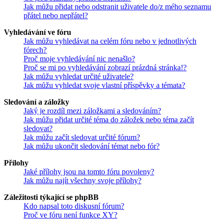
Jak můžu přidat nebo odstranit uživatele do/z mého seznamu
přátel nebo nepřátel?
Vyhledávání ve fóru
Jak můžu vyhledávat na celém fóru nebo v jednotlivých
fórech?
Proč moje vyhledávání nic nenašlo?
Proč se mi po vyhledávání zobrazí prázdná stránka!?
Jak můžu vyhledat určité uživatele?
Jak můžu vyhledat svoje vlastní příspěvky a témata?
Sledování a záložky
Jaký je rozdíl mezi záložkami a sledováním?
Jak můžu přidat určité téma do záložek nebo téma začít
sledovat?
Jak můžu začít sledovat určité fórum?
Jak můžu ukončit sledování témat nebo fór?
Přílohy
Jaké přílohy jsou na tomto fóru povoleny?
Jak můžu najít všechny svoje přílohy?
Záležitosti týkající se phpBB
Kdo napsal toto diskusní fórum?
Proč ve fóru není funkce XY?