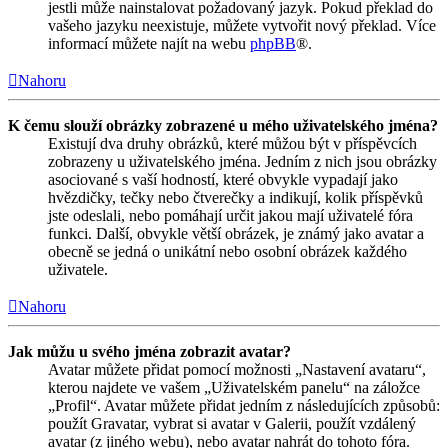
jestli může nainstalovat požadovaný jazyk. Pokud překlad do
vašeho jazyku neexistuje, můžete vytvořit nový překlad. Více
informací můžete najít na webu
phpBB
®.
Nahoru
K čemu slouží obrázky zobrazené u mého uživatelského jména?
Existují dva druhy obrázků, které můžou být v příspěvcích
zobrazeny u uživatelského jména. Jedním z nich jsou obrázky
asociované s vaší hodností, které obvykle vypadají jako
hvězdičky, tečky nebo čtverečky a indikují, kolik příspěvků
jste odeslali, nebo pomáhají určit jakou mají uživatelé fóra
funkci. Další, obvykle větší obrázek, je známý jako avatar a
obecně se jedná o unikátní nebo osobní obrázek každého
uživatele.
Nahoru
Jak můžu u svého jména zobrazit avatar?
Avatar můžete přidat pomocí možnosti „Nastavení avataru“,
kterou najdete ve vašem „Uživatelském panelu“ na záložce
„Profil“. Avatar můžete přidat jedním z následujících způsobů:
použít Gravatar, vybrat si avatar v Galerii, použít vzdálený
avatar (z jiného webu), nebo avatar nahrát do tohoto fóra.