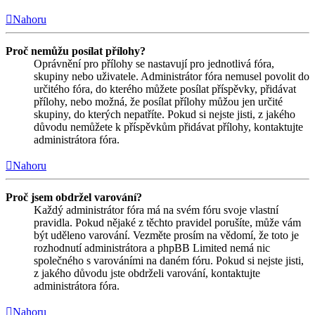
Nahoru
Proč nemůžu posílat přílohy?
Oprávnění pro přílohy se nastavují pro jednotlivá fóra,
skupiny nebo uživatele. Administrátor fóra nemusel povolit do
určitého fóra, do kterého můžete posílat příspěvky, přidávat
přílohy, nebo možná, že posílat přílohy můžou jen určité
skupiny, do kterých nepatříte. Pokud si nejste jisti, z jakého
důvodu nemůžete k příspěvkům přidávat přílohy, kontaktujte
administrátora fóra.
Nahoru
Proč jsem obdržel varování?
Každý administrátor fóra má na svém fóru svoje vlastní
pravidla. Pokud nějaké z těchto pravidel porušíte, může vám
být uděleno varování. Vezměte prosím na vědomí, že toto je
rozhodnutí administrátora a phpBB Limited nemá nic
společného s varováními na daném fóru. Pokud si nejste jisti,
z jakého důvodu jste obdrželi varování, kontaktujte
administrátora fóra.
Nahoru