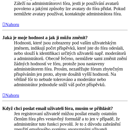
Záleží na administrátorovi fóra, jestli je používání avatarů
povoleno a jakými způsoby lze avatary do fóra přidat. Pokud
nemůžete avatary používat, kontaktujte administrátora fóra.
Nahoru
Jaká je moje hodnost a jak ji můžu změnit?
Hodnosti, které jsou zobrazeny pod vaším uživatelským
jménem, indikují počet příspěvků, které jste do fóra odeslali,
nebo slouží k identifikaci určitých uživatelů např. moderátorů
a administrátorů. Obecně řečeno, nemůžete sami změnit znění
žádných hodností ve fóru, protože jsou nastaveny
administrátorem fóra. Prosím, nezatěžujte fórum zbytečným
přispíváním jen proto, abyste dosáhli vyšší hodnosti. Na
většině fór to nebude tolerováno a moderátor nebo
administrátor jednoduše sníží váš počet příspěvků.
Nahoru
Když chci poslat email uživateli fóra, musím se přihlásit?
Jen registrovaní uživatelé můžou posílat emaily ostatním
členům fóra přes vestavěný formulář a to jen v případě, že
administrátor tuto funkci povolil. Je to z důvodu zabránění
zneužití emailového systému anonymními uživateli.