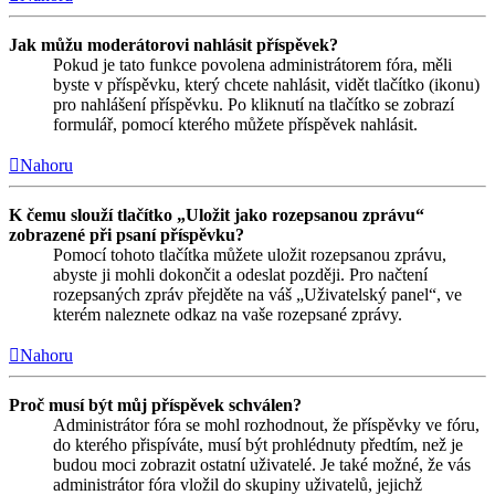
Jak můžu moderátorovi nahlásit příspěvek?
Pokud je tato funkce povolena administrátorem fóra, měli
byste v příspěvku, který chcete nahlásit, vidět tlačítko (ikonu)
pro nahlášení příspěvku. Po kliknutí na tlačítko se zobrazí
formulář, pomocí kterého můžete příspěvek nahlásit.
Nahoru
K čemu slouží tlačítko „Uložit jako rozepsanou zprávu“
zobrazené při psaní příspěvku?
Pomocí tohoto tlačítka můžete uložit rozepsanou zprávu,
abyste ji mohli dokončit a odeslat později. Pro načtení
rozepsaných zpráv přejděte na váš „Uživatelský panel“, ve
kterém naleznete odkaz na vaše rozepsané zprávy.
Nahoru
Proč musí být můj příspěvek schválen?
Administrátor fóra se mohl rozhodnout, že příspěvky ve fóru,
do kterého přispíváte, musí být prohlédnuty předtím, než je
budou moci zobrazit ostatní uživatelé. Je také možné, že vás
administrátor fóra vložil do skupiny uživatelů, jejichž