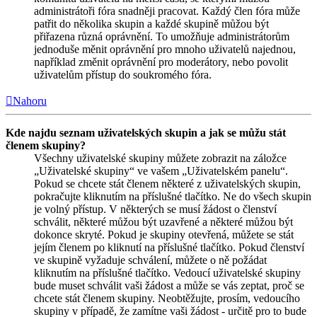
administrátoři fóra snadněji pracovat. Každý člen fóra může
patřit do několika skupin a každé skupině můžou být
přiřazena různá oprávnění. To umožňuje administrátorům
jednoduše měnit oprávnění pro mnoho uživatelů najednou,
například změnit oprávnění pro moderátory, nebo povolit
uživatelům přístup do soukromého fóra.
Nahoru
Kde najdu seznam uživatelských skupin a jak se můžu stát
členem skupiny?
Všechny uživatelské skupiny můžete zobrazit na záložce
„Uživatelské skupiny“ ve vašem „Uživatelském panelu“.
Pokud se chcete stát členem některé z uživatelských skupin,
pokračujte kliknutím na příslušné tlačítko. Ne do všech skupin
je volný přístup. V některých se musí žádost o členství
schválit, některé můžou být uzavřené a některé můžou být
dokonce skryté. Pokud je skupiny otevřená, můžete se stát
jejím členem po kliknutí na příslušné tlačítko. Pokud členství
ve skupině vyžaduje schválení, můžete o ně požádat
kliknutím na příslušné tlačítko. Vedoucí uživatelské skupiny
bude muset schválit vaši žádost a může se vás zeptat, proč se
chcete stát členem skupiny. Neobtěžujte, prosím, vedoucího
skupiny v případě, že zamítne vaši žádost - určitě pro to bude