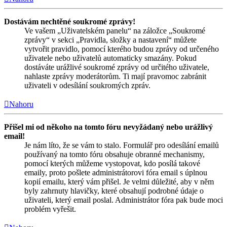
Dostávám nechtěné soukromé zprávy!
Ve vašem „Uživatelském panelu“ na záložce „Soukromé
zprávy“ v sekci „Pravidla, složky a nastavení“ můžete
vytvořit pravidlo, pomocí kterého budou zprávy od určeného
uživatele nebo uživatelů automaticky smazány. Pokud
dostáváte urážlivé soukromé zprávy od určitého uživatele,
nahlaste zprávy moderátorům. Ti mají pravomoc zabránit
uživateli v odesílání soukromých zpráv.
Nahoru
Přišel mi od někoho na tomto fóru nevyžádaný nebo urážlivý
email!
Je nám líto, že se vám to stalo. Formulář pro odesílání emailů
používaný na tomto fóru obsahuje obranné mechanismy,
pomocí kterých můžeme vystopovat, kdo posílá takové
emaily, proto pošlete administrátorovi fóra email s úplnou
kopií emailu, který vám přišel. Je velmi důležité, aby v něm
byly zahrnuty hlavičky, které obsahují podrobné údaje o
uživateli, který email poslal. Administrátor fóra pak bude moci
problém vyřešit.