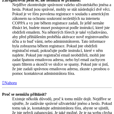
Zaregistroval jsem se, ale nemůžu se přihlásit!
Nejdříve zkontrolujte správnost vašeho uživatelského jména a
hesla. Pokud jsou správné, mohly se stát následující dvě věci.
Pokud je ve fóru povolena registrace v souladu s americkým
zákonem na ochranu soukromí nezletilých na internetu
COPPA a vy jste během registrace zadali, že ještě nemáte
třináct let, budete muset postupovat podle instrukcí, které jste
obdrželi emailem. Na některých fórech je také vyžadováno,
aby před přihlášením proběhla aktivace nově registrovaného
účtu a to buď vámi, nebo administrátorem. Tato informace
byla zobrazena během registrace. Pokud jste obdrželi
registrační email, pokračujte podle instrukcí, které v něm
najdete. Pokud jste registrační email neobdrželi, mohli jste
zadat špatnou emailovou adresu, nebo byl email zachycen
spam filtrem a skončil ve složce se spamy. Pokud jste si jistí,
že jste zadali správnou emailovou adresu, zkuste s prosbou o
pomoc kontaktovat administrátora fóra.
Nahoru
Proč se nemůžu přihlásit?
Existuje několik důvodů, proč k tomu může dojít. Nejdříve se
ujistěte, že zadáváte správné uživatelské jméno a heslo. Pokud
tomu tak je, kontaktujte administrátora fóra, abyste se ujistili,
že jste nebyli zabanováni. Je také možné, že je na webu chyba