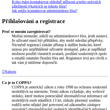
Koho mám kontaktovat ohledně stížnosti a/nebo právních
záležitostí týkajících se tohoto fóra?
Jak můžu kontaktovat administrátora fóra?
Přihlašování a registrace
Proč se musím zaregistrovat?
Možná nemusíte, záleží na administrátorovi fóra, jestli nastaví,
že uživatel musí být přihlášen, aby mohl odesílat příspěvky.
Nicméně registrací získáte přístup k dalším funkcím, které
nejsou pro nepřihlášené uživatele dostupné, jako je například
možnost použití vlastních avatarů, posílání soukromých zpráv
a emailů ostatním členům fóra atd. Registrace trvá jen chvíli a
tak vám ji můžeme doporučit.
Nahoru
Co je to COPPA?
COPPA je americký zákon z roku 1998 na ochranu soukromí
nezletilých na internetu. Tento zákon vyžaduje, aby webové
stránky, které mohou potenciálně shromažďovat informace od
nezletilých osob mladších 13 let, získaly písemný souhlas
rodičů nebo nějaké jiné potvrzení od zákonného zástupce
povolující shromažďování osobních identifikačních informací