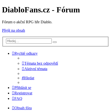
DiabloFans.cz - Fórum
Fórum o akční RPG hře Diablo.
Přejít na obsah
Rychlé odkazy
Témata bez odpovědí
Aktivní témata
Hledat
Přihlásit se
Registrovat
FAQ
Obsah fóra