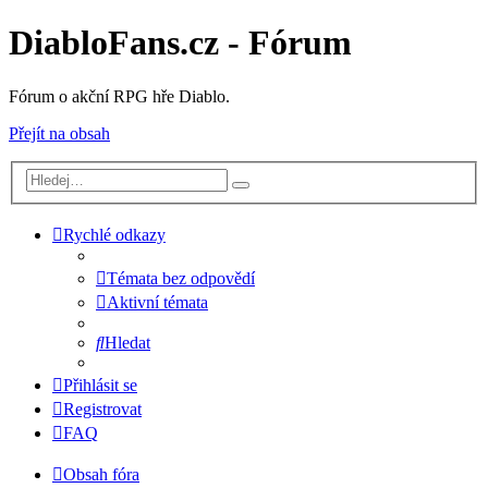
DiabloFans.cz - Fórum
Fórum o akční RPG hře Diablo.
Přejít na obsah
Rychlé odkazy
Témata bez odpovědí
Aktivní témata
Hledat
Přihlásit se
Registrovat
FAQ
Obsah fóra