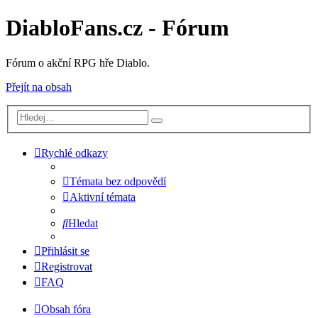
DiabloFans.cz - Fórum
Fórum o akční RPG hře Diablo.
Přejít na obsah
Rychlé odkazy
Témata bez odpovědí
Aktivní témata
Hledat
Přihlásit se
Registrovat
FAQ
Obsah fóra