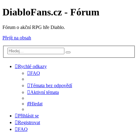
DiabloFans.cz - Fórum
Fórum o akční RPG hře Diablo.
Přejít na obsah
Rychlé odkazy
FAQ
Témata bez odpovědí
Aktivní témata
Hledat
Přihlásit se
Registrovat
FAQ