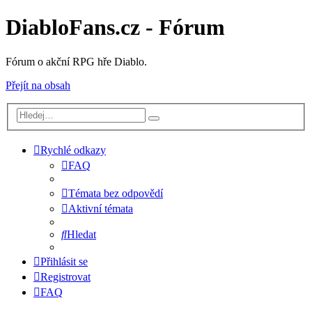
DiabloFans.cz - Fórum
Fórum o akční RPG hře Diablo.
Přejít na obsah
Rychlé odkazy
FAQ
Témata bez odpovědí
Aktivní témata
Hledat
Přihlásit se
Registrovat
FAQ