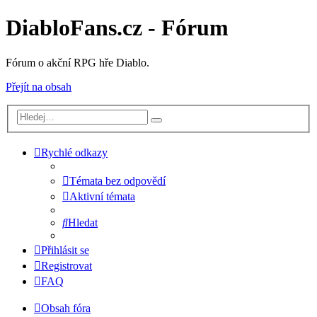
DiabloFans.cz - Fórum
Fórum o akční RPG hře Diablo.
Přejít na obsah
Rychlé odkazy
Témata bez odpovědí
Aktivní témata
Hledat
Přihlásit se
Registrovat
FAQ
Obsah fóra