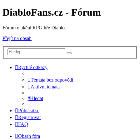
DiabloFans.cz - Fórum
Fórum o akční RPG hře Diablo.
Přejít na obsah
Rychlé odkazy
Témata bez odpovědí
Aktivní témata
Hledat
Přihlásit se
Registrovat
FAQ
Obsah fóra