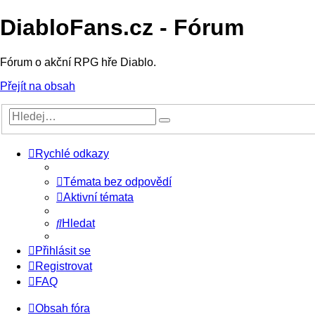
DiabloFans.cz - Fórum
Fórum o akční RPG hře Diablo.
Přejít na obsah
Rychlé odkazy
Témata bez odpovědí
Aktivní témata
Hledat
Přihlásit se
Registrovat
FAQ
Obsah fóra