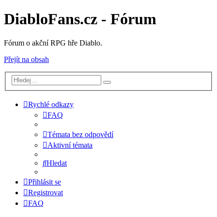
DiabloFans.cz - Fórum
Fórum o akční RPG hře Diablo.
Přejít na obsah
Rychlé odkazy
FAQ
Témata bez odpovědí
Aktivní témata
Hledat
Přihlásit se
Registrovat
FAQ