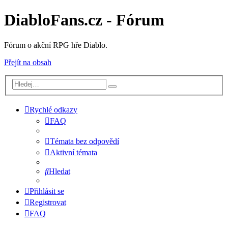
DiabloFans.cz - Fórum
Fórum o akční RPG hře Diablo.
Přejít na obsah
Rychlé odkazy
FAQ
Témata bez odpovědí
Aktivní témata
Hledat
Přihlásit se
Registrovat
FAQ