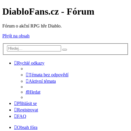
DiabloFans.cz - Fórum
Fórum o akční RPG hře Diablo.
Přejít na obsah
Rychlé odkazy
Témata bez odpovědí
Aktivní témata
Hledat
Přihlásit se
Registrovat
FAQ
Obsah fóra