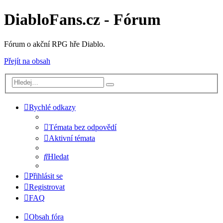
DiabloFans.cz - Fórum
Fórum o akční RPG hře Diablo.
Přejít na obsah
Rychlé odkazy
Témata bez odpovědí
Aktivní témata
Hledat
Přihlásit se
Registrovat
FAQ
Obsah fóra