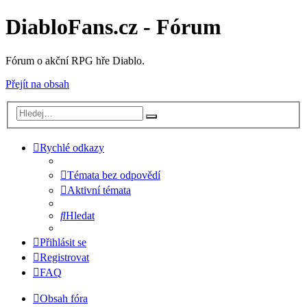
DiabloFans.cz - Fórum
Fórum o akční RPG hře Diablo.
Přejít na obsah
Rychlé odkazy
Témata bez odpovědí
Aktivní témata
Hledat
Přihlásit se
Registrovat
FAQ
Obsah fóra