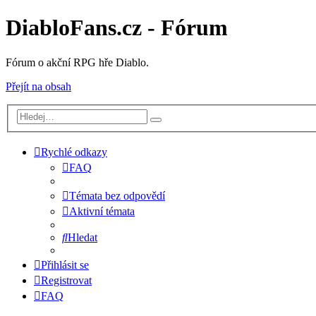
DiabloFans.cz - Fórum
Fórum o akční RPG hře Diablo.
Přejít na obsah
Rychlé odkazy
FAQ
Témata bez odpovědí
Aktivní témata
Hledat
Přihlásit se
Registrovat
FAQ