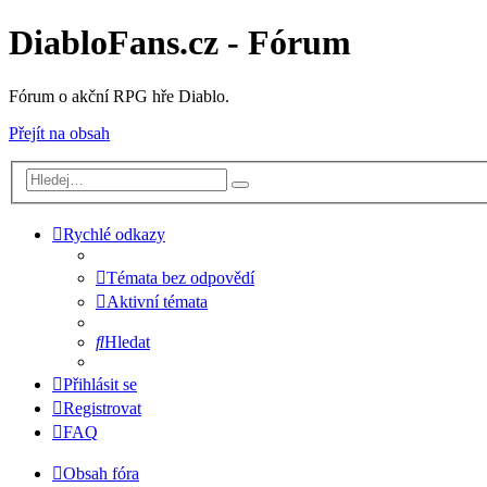
DiabloFans.cz - Fórum
Fórum o akční RPG hře Diablo.
Přejít na obsah
Rychlé odkazy
Témata bez odpovědí
Aktivní témata
Hledat
Přihlásit se
Registrovat
FAQ
Obsah fóra