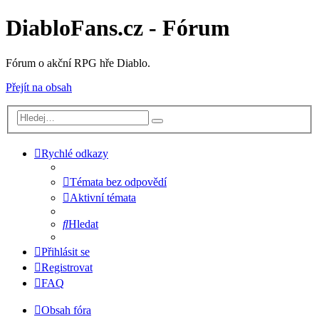
DiabloFans.cz - Fórum
Fórum o akční RPG hře Diablo.
Přejít na obsah
Rychlé odkazy
Témata bez odpovědí
Aktivní témata
Hledat
Přihlásit se
Registrovat
FAQ
Obsah fóra