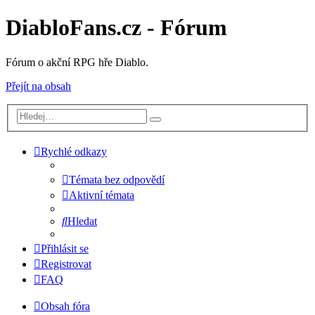
DiabloFans.cz - Fórum
Fórum o akční RPG hře Diablo.
Přejít na obsah
Rychlé odkazy
Témata bez odpovědí
Aktivní témata
Hledat
Přihlásit se
Registrovat
FAQ
Obsah fóra