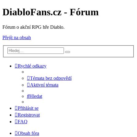
DiabloFans.cz - Fórum
Fórum o akční RPG hře Diablo.
Přejít na obsah
Rychlé odkazy
Témata bez odpovědí
Aktivní témata
Hledat
Přihlásit se
Registrovat
FAQ
Obsah fóra