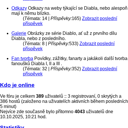
Odkazy
Odkazy na weby týkající se Diabla, nebo alespoň
mají k němu blízko.
(
Témata:
14 |
Příspěvky:
165)
Zobrazit poslední
příspěvek
Galerie
Obrázky ze série Diablo, ať už z prvního dílu
Diabla, nebo z posledního.
(
Témata:
8 |
Příspěvky:
533)
Zobrazit poslední
příspěvek
Fan tvorba
Povídky, zážitky, fanarty a jakákoli další tvorba
fanoušků Diabla I, II a III .
(
Témata:
32 |
Příspěvky:
352)
Zobrazit poslední
příspěvek
Kdo je online
Ve fóru je celkem
389
uživatelů :: 3 registrovaní, 0 skrytých a
386 hostů (založeno na uživatelích aktivních během posledních
5 minut)
Nejvíce zde současně bylo přítomno
4043
uživatelů dne
10.10.2025, 10:21 hod.
Statistiky