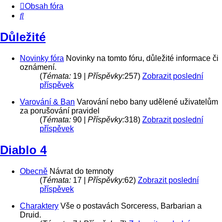
Obsah fóra
Hledat
Důležité
Novinky fóra
Novinky na tomto fóru, důležité informace či
oznámení.
(
Témata:
19 |
Příspěvky:
257)
Zobrazit poslední
příspěvek
Varování & Ban
Varování nebo bany udělené uživatelům
za porušování pravidel
(
Témata:
90 |
Příspěvky:
318)
Zobrazit poslední
příspěvek
Diablo 4
Obecně
Návrat do temnoty
(
Témata:
17 |
Příspěvky:
62)
Zobrazit poslední
příspěvek
Charaktery
Vše o postavách Sorceress, Barbarian a
Druid.