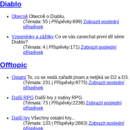
Diablo
Obecně
Obecně o Diablu.
(
Témata:
55 |
Příspěvky:
699)
Zobrazit poslední
příspěvek
Vzpomínky a zážitky
Co ve vás zanechal první díl série
Diablo?
(
Témata:
4 |
Příspěvky:
171)
Zobrazit poslední
příspěvek
Offtopic
Ostatní
To, co se nedá zařadit jinam a netýká se D2 a D3.
(
Témata:
231 |
Příspěvky:
9775)
Zobrazit poslední
příspěvek
Další RPG
Další hry z rodiny RPG.
(
Témata:
73 |
Příspěvky:
2238)
Zobrazit poslední
příspěvek
Další hry
Všechny ostatní hry...
(
Témata:
133 |
Příspěvky:
2663)
Zobrazit poslední
příspěvek