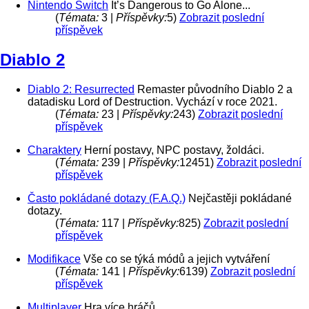
Nintendo Switch
It’s Dangerous to Go Alone...
(
Témata:
3 |
Příspěvky:
5)
Zobrazit poslední
příspěvek
Diablo 2
Diablo 2: Resurrected
Remaster původního Diablo 2 a
datadisku Lord of Destruction. Vychází v roce 2021.
(
Témata:
23 |
Příspěvky:
243)
Zobrazit poslední
příspěvek
Charaktery
Herní postavy, NPC postavy, žoldáci.
(
Témata:
239 |
Příspěvky:
12451)
Zobrazit poslední
příspěvek
Často pokládané dotazy (F.A.Q.)
Nejčastěji pokládané
dotazy.
(
Témata:
117 |
Příspěvky:
825)
Zobrazit poslední
příspěvek
Modifikace
Vše co se týká módů a jejich vytváření
(
Témata:
141 |
Příspěvky:
6139)
Zobrazit poslední
příspěvek
Multiplayer
Hra více hráčů.