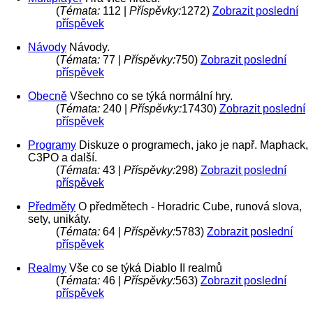
(
Témata:
112 |
Příspěvky:
1272)
Zobrazit poslední
příspěvek
Návody
Návody.
(
Témata:
77 |
Příspěvky:
750)
Zobrazit poslední
příspěvek
Obecně
Všechno co se týká normální hry.
(
Témata:
240 |
Příspěvky:
17430)
Zobrazit poslední
příspěvek
Programy
Diskuze o programech, jako je např. Maphack,
C3PO a další.
(
Témata:
43 |
Příspěvky:
298)
Zobrazit poslední
příspěvek
Předměty
O předmětech - Horadric Cube, runová slova,
sety, unikáty.
(
Témata:
64 |
Příspěvky:
5783)
Zobrazit poslední
příspěvek
Realmy
Vše co se týká Diablo II realmů
(
Témata:
46 |
Příspěvky:
563)
Zobrazit poslední
příspěvek