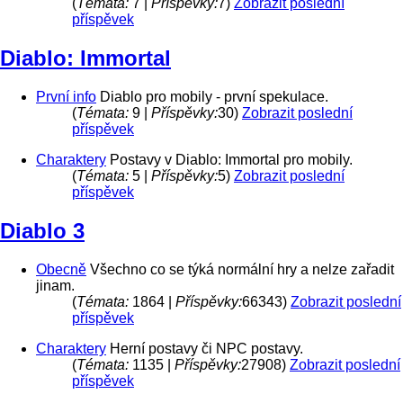
(
Témata:
7 |
Příspěvky:
7)
Zobrazit poslední
příspěvek
Diablo: Immortal
První info
Diablo pro mobily - první spekulace.
(
Témata:
9 |
Příspěvky:
30)
Zobrazit poslední
příspěvek
Charaktery
Postavy v Diablo: Immortal pro mobily.
(
Témata:
5 |
Příspěvky:
5)
Zobrazit poslední
příspěvek
Diablo 3
Obecně
Všechno co se týká normální hry a nelze zařadit
jinam.
(
Témata:
1864 |
Příspěvky:
66343)
Zobrazit poslední
příspěvek
Charaktery
Herní postavy či NPC postavy.
(
Témata:
1135 |
Příspěvky:
27908)
Zobrazit poslední
příspěvek