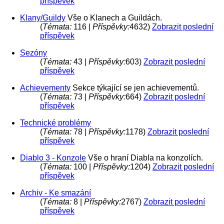
příspěvek
Klany/Guildy
Vše o Klanech a Guildách.
(
Témata:
116 |
Příspěvky:
4632)
Zobrazit poslední
příspěvek
Sezóny
(
Témata:
43 |
Příspěvky:
603)
Zobrazit poslední
příspěvek
Achievementy
Sekce týkající se jen achievementů.
(
Témata:
73 |
Příspěvky:
664)
Zobrazit poslední
příspěvek
Technické problémy
(
Témata:
78 |
Příspěvky:
1178)
Zobrazit poslední
příspěvek
Diablo 3 - Konzole
Vše o hraní Diabla na konzolích.
(
Témata:
100 |
Příspěvky:
1204)
Zobrazit poslední
příspěvek
Archiv - Ke smazání
(
Témata:
8 |
Příspěvky:
2767)
Zobrazit poslední
příspěvek