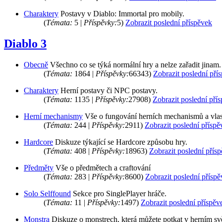
Charaktery
Postavy v Diablo: Immortal pro mobily.
(
Témata:
5 |
Příspěvky:
5)
Zobrazit poslední příspěvek
Diablo 3
Obecně
Všechno co se týká normální hry a nelze zařadit jinam.
(
Témata:
1864 |
Příspěvky:
66343)
Zobrazit poslední pří
Charaktery
Herní postavy či NPC postavy.
(
Témata:
1135 |
Příspěvky:
27908)
Zobrazit poslední pří
Herní mechanismy
Vše o fungování herních mechanismů a vlas
(
Témata:
244 |
Příspěvky:
2911)
Zobrazit poslední příspě
Hardcore
Diskuze týkající se Hardcore způsobu hry.
(
Témata:
408 |
Příspěvky:
18963)
Zobrazit poslední přís
Předměty
Vše o předmětech a craftování
(
Témata:
283 |
Příspěvky:
8600)
Zobrazit poslední přísp
Solo Selffound
Sekce pro SinglePlayer hráče.
(
Témata:
11 |
Příspěvky:
1497)
Zobrazit poslední příspěv
Monstra
Diskuze o monstrech, která můžete potkat v herním sv