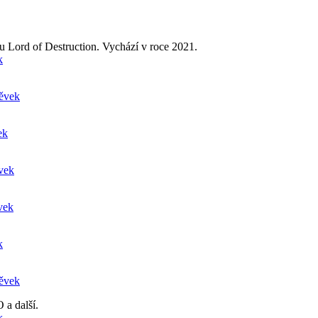
u Lord of Destruction. Vychází v roce 2021.
k
pěvek
ek
ěvek
vek
k
pěvek
 a další.
k