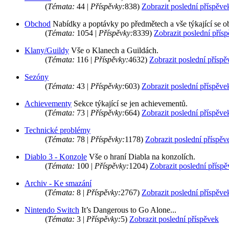
(
Témata:
44 |
Příspěvky:
838)
Zobrazit poslední příspěve
Obchod
Nabídky a poptávky po předmětech a vše týkající se 
(
Témata:
1054 |
Příspěvky:
8339)
Zobrazit poslední přís
Klany/Guildy
Vše o Klanech a Guildách.
(
Témata:
116 |
Příspěvky:
4632)
Zobrazit poslední příspě
Sezóny
(
Témata:
43 |
Příspěvky:
603)
Zobrazit poslední příspěve
Achievementy
Sekce týkající se jen achievementů.
(
Témata:
73 |
Příspěvky:
664)
Zobrazit poslední příspěve
Technické problémy
(
Témata:
78 |
Příspěvky:
1178)
Zobrazit poslední příspěv
Diablo 3 - Konzole
Vše o hraní Diabla na konzolích.
(
Témata:
100 |
Příspěvky:
1204)
Zobrazit poslední přísp
Archiv - Ke smazání
(
Témata:
8 |
Příspěvky:
2767)
Zobrazit poslední příspěve
Nintendo Switch
It’s Dangerous to Go Alone...
(
Témata:
3 |
Příspěvky:
5)
Zobrazit poslední příspěvek