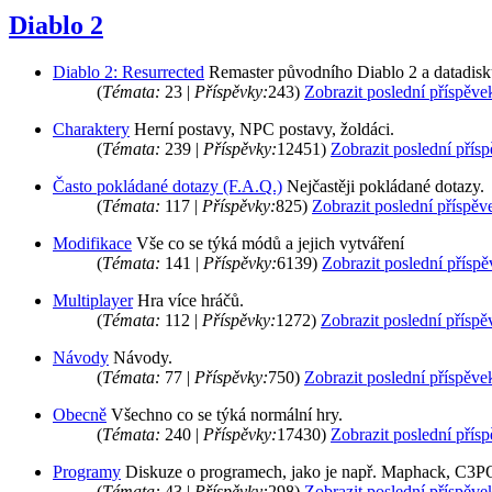
Diablo 2
Diablo 2: Resurrected
Remaster původního Diablo 2 a datadisk
(
Témata:
23 |
Příspěvky:
243)
Zobrazit poslední příspěve
Charaktery
Herní postavy, NPC postavy, žoldáci.
(
Témata:
239 |
Příspěvky:
12451)
Zobrazit poslední přís
Často pokládané dotazy (F.A.Q.)
Nejčastěji pokládané dotazy.
(
Témata:
117 |
Příspěvky:
825)
Zobrazit poslední příspěv
Modifikace
Vše co se týká módů a jejich vytváření
(
Témata:
141 |
Příspěvky:
6139)
Zobrazit poslední přísp
Multiplayer
Hra více hráčů.
(
Témata:
112 |
Příspěvky:
1272)
Zobrazit poslední příspě
Návody
Návody.
(
Témata:
77 |
Příspěvky:
750)
Zobrazit poslední příspěve
Obecně
Všechno co se týká normální hry.
(
Témata:
240 |
Příspěvky:
17430)
Zobrazit poslední přís
Programy
Diskuze o programech, jako je např. Maphack, C3PO
(
Témata:
43 |
Příspěvky:
298)
Zobrazit poslední příspěve