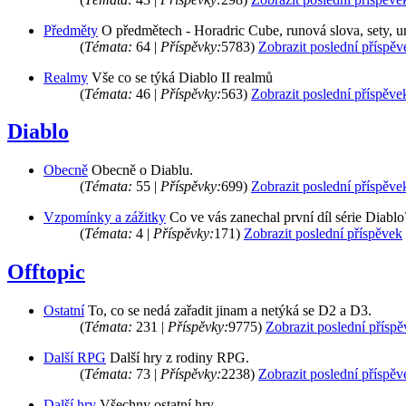
Předměty
O předmětech - Horadric Cube, runová slova, sety, u
(
Témata:
64 |
Příspěvky:
5783)
Zobrazit poslední příspěv
Realmy
Vše co se týká Diablo II realmů
(
Témata:
46 |
Příspěvky:
563)
Zobrazit poslední příspěve
Diablo
Obecně
Obecně o Diablu.
(
Témata:
55 |
Příspěvky:
699)
Zobrazit poslední příspěve
Vzpomínky a zážitky
Co ve vás zanechal první díl série Diablo
(
Témata:
4 |
Příspěvky:
171)
Zobrazit poslední příspěvek
Offtopic
Ostatní
To, co se nedá zařadit jinam a netýká se D2 a D3.
(
Témata:
231 |
Příspěvky:
9775)
Zobrazit poslední přísp
Další RPG
Další hry z rodiny RPG.
(
Témata:
73 |
Příspěvky:
2238)
Zobrazit poslední příspěv
Další hry
Všechny ostatní hry...