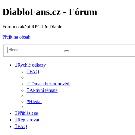
DiabloFans.cz - Fórum
Fórum o akční RPG hře Diablo.
Přejít na obsah
Rychlé odkazy
FAQ
Témata bez odpovědí
Aktivní témata
Hledat
Přihlásit se
Registrovat
FAQ