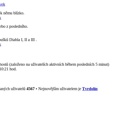
ěvek
 k němu blízko.
k
nebo z posledního.
šků Diabla I, II a III .
k
 hostů (založeno na uživatelích aktivních během posledních 5 minut)
10:21 hod.
vaných uživatelů
4567
• Nejnovějším uživatelem je
Tvrdolín