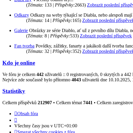
(
Témata:
133 |
Příspěvky:
2663)
Zobrazit poslední přísp
Odkazy
Odkazy na weby týkající se Diabla, nebo alespoň mají
(
Témata:
14 |
Příspěvky:
165)
Zobrazit poslední příspěve
Galerie
Obrázky ze série Diablo, ať už z prvního dílu Diabla, 
(
Témata:
8 |
Příspěvky:
533)
Zobrazit poslední příspěvek
Fan tvorba
Povídky, zážitky, fanarty a jakákoli další tvorba fanou
(
Témata:
32 |
Příspěvky:
352)
Zobrazit poslední příspěve
Kdo je online
Ve fóru je celkem
442
uživatelů :: 0 registrovaných, 0 skrytých a 442
Nejvíce zde současně bylo přítomno
4043
uživatelů dne 10.10.2025, 
Statistiky
Celkem příspěvků
212907
• Celkem témat
7441
• Celkem zaregistro
Obsah fóra
Všechny časy jsou v
UTC+01:00
Smazat všechny cookies z fóra