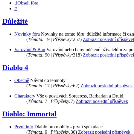
Obsah fóra
Hledat
Důležité
Novinky fóra
Novinky na tomto fóru, důležité informace či oz
(
Témata:
19 |
Příspěvky:
257)
Zobrazit poslední příspěve
Varování & Ban
Varování nebo bany udělené uživatelům za po
(
Témata:
90 |
Příspěvky:
318)
Zobrazit poslední příspěve
Diablo 4
Obecně
Návrat do temnoty
(
Témata:
17 |
Příspěvky:
62)
Zobrazit poslední příspěvek
Charaktery
Vše o postavách Sorceress, Barbarian a Druid.
(
Témata:
7 |
Příspěvky:
7)
Zobrazit poslední příspěvek
Diablo: Immortal
První info
Diablo pro mobily - první spekulace.
(
Témata:
9 |
Příspěvky:
30)
Zobrazit poslední příspěvek