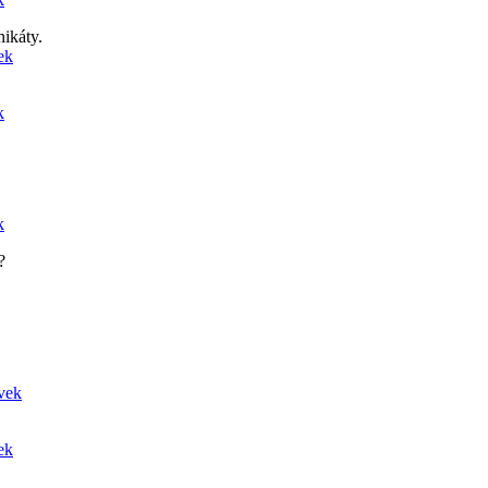
nikáty.
ek
k
k
?
ěvek
ek