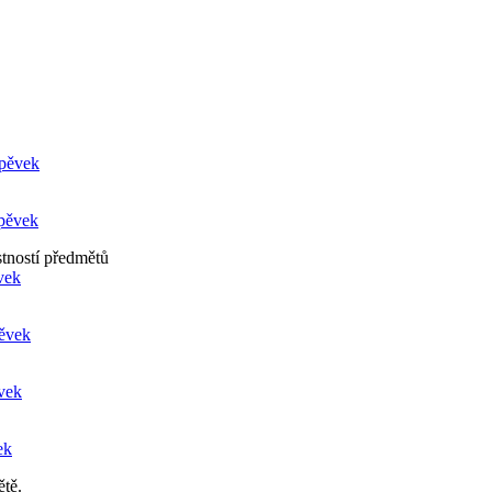
spěvek
spěvek
tností předmětů
vek
pěvek
ěvek
ek
ětě.