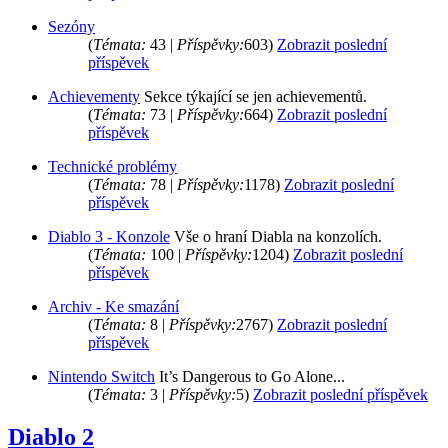
Sezóny
(
Témata:
43 |
Příspěvky:
603)
Zobrazit poslední
příspěvek
Achievementy
Sekce týkající se jen achievementů.
(
Témata:
73 |
Příspěvky:
664)
Zobrazit poslední
příspěvek
Technické problémy
(
Témata:
78 |
Příspěvky:
1178)
Zobrazit poslední
příspěvek
Diablo 3 - Konzole
Vše o hraní Diabla na konzolích.
(
Témata:
100 |
Příspěvky:
1204)
Zobrazit poslední
příspěvek
Archiv - Ke smazání
(
Témata:
8 |
Příspěvky:
2767)
Zobrazit poslední
příspěvek
Nintendo Switch
It’s Dangerous to Go Alone...
(
Témata:
3 |
Příspěvky:
5)
Zobrazit poslední příspěvek
Diablo 2