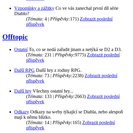
Vzpomínky a zážitky
Co ve vás zanechal první díl série
Diablo?
(
Témata:
4 |
Příspěvky:
171)
Zobrazit poslední
příspěvek
Offtopic
Ostatní
To, co se nedá zařadit jinam a netýká se D2 a D3.
(
Témata:
231 |
Příspěvky:
9775)
Zobrazit poslední
příspěvek
Další RPG
Další hry z rodiny RPG.
(
Témata:
73 |
Příspěvky:
2238)
Zobrazit poslední
příspěvek
Další hry
Všechny ostatní hry...
(
Témata:
133 |
Příspěvky:
2663)
Zobrazit poslední
příspěvek
Odkazy
Odkazy na weby týkající se Diabla, nebo alespoň
mají k němu blízko.
(
Témata:
14 |
Příspěvky:
165)
Zobrazit poslední
příspěvek