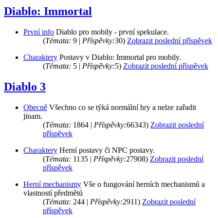
Diablo: Immortal
První info
Diablo pro mobily - první spekulace.
(
Témata:
9 |
Příspěvky:
30)
Zobrazit poslední příspěvek
Charaktery
Postavy v Diablo: Immortal pro mobily.
(
Témata:
5 |
Příspěvky:
5)
Zobrazit poslední příspěvek
Diablo 3
Obecně
Všechno co se týká normální hry a nelze zařadit
jinam.
(
Témata:
1864 |
Příspěvky:
66343)
Zobrazit poslední
příspěvek
Charaktery
Herní postavy či NPC postavy.
(
Témata:
1135 |
Příspěvky:
27908)
Zobrazit poslední
příspěvek
Herní mechanismy
Vše o fungování herních mechanismů a
vlastností předmětů
(
Témata:
244 |
Příspěvky:
2911)
Zobrazit poslední
příspěvek