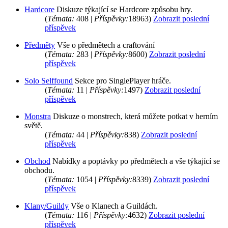
Hardcore
Diskuze týkající se Hardcore způsobu hry.
(
Témata:
408 |
Příspěvky:
18963)
Zobrazit poslední
příspěvek
Předměty
Vše o předmětech a craftování
(
Témata:
283 |
Příspěvky:
8600)
Zobrazit poslední
příspěvek
Solo Selffound
Sekce pro SinglePlayer hráče.
(
Témata:
11 |
Příspěvky:
1497)
Zobrazit poslední
příspěvek
Monstra
Diskuze o monstrech, která můžete potkat v herním
světě.
(
Témata:
44 |
Příspěvky:
838)
Zobrazit poslední
příspěvek
Obchod
Nabídky a poptávky po předmětech a vše týkající se
obchodu.
(
Témata:
1054 |
Příspěvky:
8339)
Zobrazit poslední
příspěvek
Klany/Guildy
Vše o Klanech a Guildách.
(
Témata:
116 |
Příspěvky:
4632)
Zobrazit poslední
příspěvek