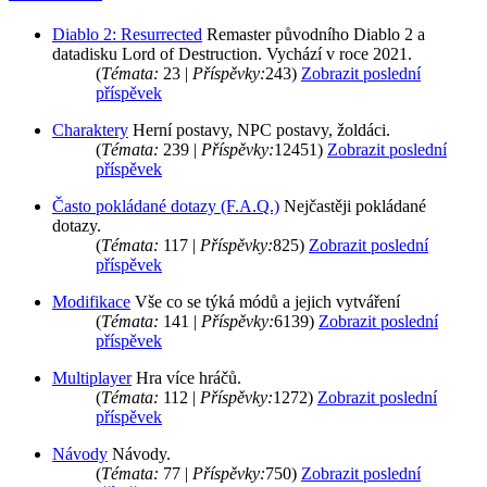
Diablo 2: Resurrected
Remaster původního Diablo 2 a
datadisku Lord of Destruction. Vychází v roce 2021.
(
Témata:
23 |
Příspěvky:
243)
Zobrazit poslední
příspěvek
Charaktery
Herní postavy, NPC postavy, žoldáci.
(
Témata:
239 |
Příspěvky:
12451)
Zobrazit poslední
příspěvek
Často pokládané dotazy (F.A.Q.)
Nejčastěji pokládané
dotazy.
(
Témata:
117 |
Příspěvky:
825)
Zobrazit poslední
příspěvek
Modifikace
Vše co se týká módů a jejich vytváření
(
Témata:
141 |
Příspěvky:
6139)
Zobrazit poslední
příspěvek
Multiplayer
Hra více hráčů.
(
Témata:
112 |
Příspěvky:
1272)
Zobrazit poslední
příspěvek
Návody
Návody.
(
Témata:
77 |
Příspěvky:
750)
Zobrazit poslední