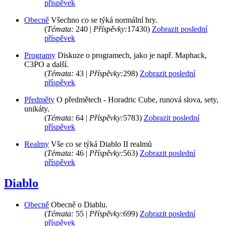
příspěvek
Obecně
Všechno co se týká normální hry.
(
Témata:
240 |
Příspěvky:
17430)
Zobrazit poslední
příspěvek
Programy
Diskuze o programech, jako je např. Maphack,
C3PO a další.
(
Témata:
43 |
Příspěvky:
298)
Zobrazit poslední
příspěvek
Předměty
O předmětech - Horadric Cube, runová slova, sety,
unikáty.
(
Témata:
64 |
Příspěvky:
5783)
Zobrazit poslední
příspěvek
Realmy
Vše co se týká Diablo II realmů
(
Témata:
46 |
Příspěvky:
563)
Zobrazit poslední
příspěvek
Diablo
Obecně
Obecně o Diablu.
(
Témata:
55 |
Příspěvky:
699)
Zobrazit poslední
příspěvek