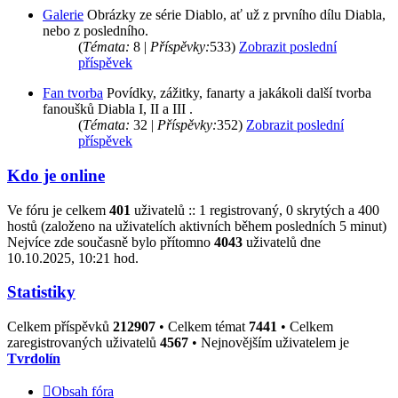
Galerie
Obrázky ze série Diablo, ať už z prvního dílu Diabla,
nebo z posledního.
(
Témata:
8 |
Příspěvky:
533)
Zobrazit poslední
příspěvek
Fan tvorba
Povídky, zážitky, fanarty a jakákoli další tvorba
fanoušků Diabla I, II a III .
(
Témata:
32 |
Příspěvky:
352)
Zobrazit poslední
příspěvek
Kdo je online
Ve fóru je celkem
401
uživatelů :: 1 registrovaný, 0 skrytých a 400
hostů (založeno na uživatelích aktivních během posledních 5 minut)
Nejvíce zde současně bylo přítomno
4043
uživatelů dne
10.10.2025, 10:21 hod.
Statistiky
Celkem příspěvků
212907
• Celkem témat
7441
• Celkem
zaregistrovaných uživatelů
4567
• Nejnovějším uživatelem je
Tvrdolín
Obsah fóra