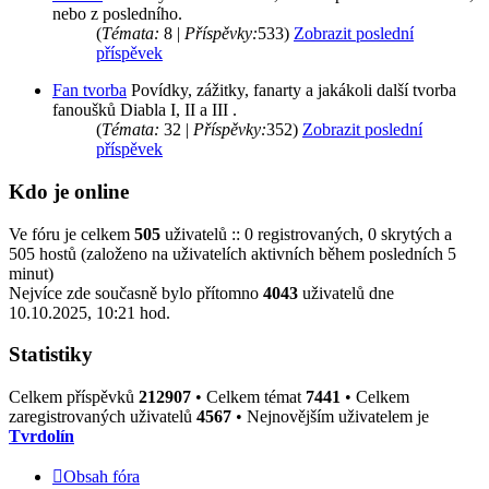
nebo z posledního.
(
Témata:
8 |
Příspěvky:
533)
Zobrazit poslední
příspěvek
Fan tvorba
Povídky, zážitky, fanarty a jakákoli další tvorba
fanoušků Diabla I, II a III .
(
Témata:
32 |
Příspěvky:
352)
Zobrazit poslední
příspěvek
Kdo je online
Ve fóru je celkem
505
uživatelů :: 0 registrovaných, 0 skrytých a
505 hostů (založeno na uživatelích aktivních během posledních 5
minut)
Nejvíce zde současně bylo přítomno
4043
uživatelů dne
10.10.2025, 10:21 hod.
Statistiky
Celkem příspěvků
212907
• Celkem témat
7441
• Celkem
zaregistrovaných uživatelů
4567
• Nejnovějším uživatelem je
Tvrdolín
Obsah fóra