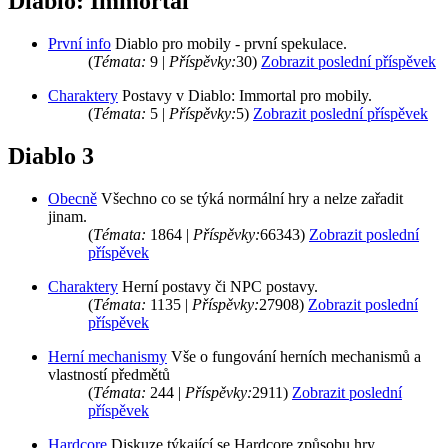
Diablo: Immortal
První info
Diablo pro mobily - první spekulace.
(
Témata:
9 |
Příspěvky:
30)
Zobrazit poslední příspěvek
Charaktery
Postavy v Diablo: Immortal pro mobily.
(
Témata:
5 |
Příspěvky:
5)
Zobrazit poslední příspěvek
Diablo 3
Obecně
Všechno co se týká normální hry a nelze zařadit
jinam.
(
Témata:
1864 |
Příspěvky:
66343)
Zobrazit poslední
příspěvek
Charaktery
Herní postavy či NPC postavy.
(
Témata:
1135 |
Příspěvky:
27908)
Zobrazit poslední
příspěvek
Herní mechanismy
Vše o fungování herních mechanismů a
vlastností předmětů
(
Témata:
244 |
Příspěvky:
2911)
Zobrazit poslední
příspěvek
Hardcore
Diskuze týkající se Hardcore způsobu hry.