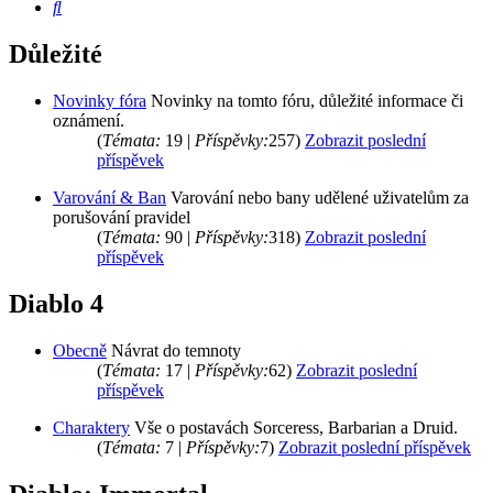
Hledat
Důležité
Novinky fóra
Novinky na tomto fóru, důležité informace či
oznámení.
(
Témata:
19 |
Příspěvky:
257)
Zobrazit poslední
příspěvek
Varování & Ban
Varování nebo bany udělené uživatelům za
porušování pravidel
(
Témata:
90 |
Příspěvky:
318)
Zobrazit poslední
příspěvek
Diablo 4
Obecně
Návrat do temnoty
(
Témata:
17 |
Příspěvky:
62)
Zobrazit poslední
příspěvek
Charaktery
Vše o postavách Sorceress, Barbarian a Druid.
(
Témata:
7 |
Příspěvky:
7)
Zobrazit poslední příspěvek