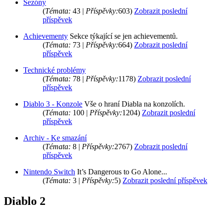
Sezóny
(
Témata:
43 |
Příspěvky:
603)
Zobrazit poslední
příspěvek
Achievementy
Sekce týkající se jen achievementů.
(
Témata:
73 |
Příspěvky:
664)
Zobrazit poslední
příspěvek
Technické problémy
(
Témata:
78 |
Příspěvky:
1178)
Zobrazit poslední
příspěvek
Diablo 3 - Konzole
Vše o hraní Diabla na konzolích.
(
Témata:
100 |
Příspěvky:
1204)
Zobrazit poslední
příspěvek
Archiv - Ke smazání
(
Témata:
8 |
Příspěvky:
2767)
Zobrazit poslední
příspěvek
Nintendo Switch
It’s Dangerous to Go Alone...
(
Témata:
3 |
Příspěvky:
5)
Zobrazit poslední příspěvek
Diablo 2