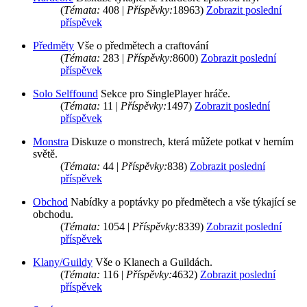
(
Témata:
408 |
Příspěvky:
18963)
Zobrazit poslední
příspěvek
Předměty
Vše o předmětech a craftování
(
Témata:
283 |
Příspěvky:
8600)
Zobrazit poslední
příspěvek
Solo Selffound
Sekce pro SinglePlayer hráče.
(
Témata:
11 |
Příspěvky:
1497)
Zobrazit poslední
příspěvek
Monstra
Diskuze o monstrech, která můžete potkat v herním
světě.
(
Témata:
44 |
Příspěvky:
838)
Zobrazit poslední
příspěvek
Obchod
Nabídky a poptávky po předmětech a vše týkající se
obchodu.
(
Témata:
1054 |
Příspěvky:
8339)
Zobrazit poslední
příspěvek
Klany/Guildy
Vše o Klanech a Guildách.
(
Témata:
116 |
Příspěvky:
4632)
Zobrazit poslední
příspěvek