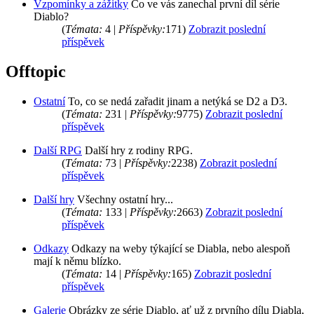
Vzpomínky a zážitky
Co ve vás zanechal první díl série
Diablo?
(
Témata:
4 |
Příspěvky:
171)
Zobrazit poslední
příspěvek
Offtopic
Ostatní
To, co se nedá zařadit jinam a netýká se D2 a D3.
(
Témata:
231 |
Příspěvky:
9775)
Zobrazit poslední
příspěvek
Další RPG
Další hry z rodiny RPG.
(
Témata:
73 |
Příspěvky:
2238)
Zobrazit poslední
příspěvek
Další hry
Všechny ostatní hry...
(
Témata:
133 |
Příspěvky:
2663)
Zobrazit poslední
příspěvek
Odkazy
Odkazy na weby týkající se Diabla, nebo alespoň
mají k němu blízko.
(
Témata:
14 |
Příspěvky:
165)
Zobrazit poslední
příspěvek
Galerie
Obrázky ze série Diablo, ať už z prvního dílu Diabla,