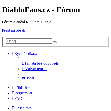
DiabloFans.cz - Fórum
Fórum o akční RPG hře Diablo.
Přejít na obsah
Rychlé odkazy
Témata bez odpovědí
Aktivní témata
Hledat
Přihlásit se
Registrovat
FAQ
Obsah fóra