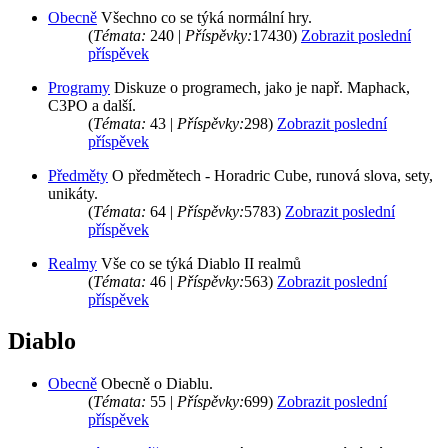
Obecně
Všechno co se týká normální hry.
(
Témata:
240 |
Příspěvky:
17430)
Zobrazit poslední
příspěvek
Programy
Diskuze o programech, jako je např. Maphack,
C3PO a další.
(
Témata:
43 |
Příspěvky:
298)
Zobrazit poslední
příspěvek
Předměty
O předmětech - Horadric Cube, runová slova, sety,
unikáty.
(
Témata:
64 |
Příspěvky:
5783)
Zobrazit poslední
příspěvek
Realmy
Vše co se týká Diablo II realmů
(
Témata:
46 |
Příspěvky:
563)
Zobrazit poslední
příspěvek
Diablo
Obecně
Obecně o Diablu.
(
Témata:
55 |
Příspěvky:
699)
Zobrazit poslední
příspěvek