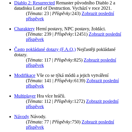
Diablo 2: Resurrected
Remaster původního Diablo 2 a
datadisku Lord of Destruction. Vychází v roce 2021.
(
Témata:
23 |
Příspěvky:
243)
Zobrazit poslední
příspěvek
Charaktery
Herní postavy, NPC postavy, žoldáci.
(
Témata:
239 |
Příspěvky:
12451)
Zobrazit poslední
příspěvek
Často pokládané dotazy (F.A.Q.)
Nejčastěji pokládané
dotazy.
(
Témata:
117 |
Příspěvky:
825)
Zobrazit poslední
příspěvek
Modifikace
Vše co se týká módů a jejich vytváření
(
Témata:
141 |
Příspěvky:
6139)
Zobrazit poslední
příspěvek
Multiplayer
Hra více hráčů.
(
Témata:
112 |
Příspěvky:
1272)
Zobrazit poslední
příspěvek
Návody
Návody.
(
Témata:
77 |
Příspěvky:
750)
Zobrazit poslední
příspěvek