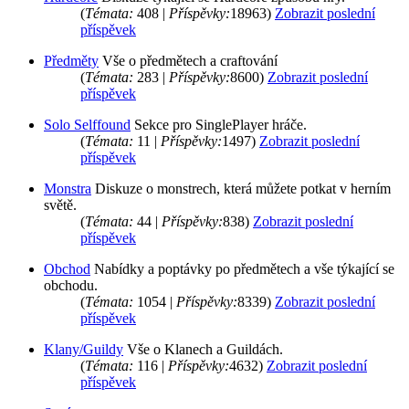
(
Témata:
408 |
Příspěvky:
18963)
Zobrazit poslední
příspěvek
Předměty
Vše o předmětech a craftování
(
Témata:
283 |
Příspěvky:
8600)
Zobrazit poslední
příspěvek
Solo Selffound
Sekce pro SinglePlayer hráče.
(
Témata:
11 |
Příspěvky:
1497)
Zobrazit poslední
příspěvek
Monstra
Diskuze o monstrech, která můžete potkat v herním
světě.
(
Témata:
44 |
Příspěvky:
838)
Zobrazit poslední
příspěvek
Obchod
Nabídky a poptávky po předmětech a vše týkající se
obchodu.
(
Témata:
1054 |
Příspěvky:
8339)
Zobrazit poslední
příspěvek
Klany/Guildy
Vše o Klanech a Guildách.
(
Témata:
116 |
Příspěvky:
4632)
Zobrazit poslední
příspěvek