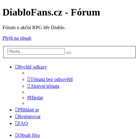
DiabloFans.cz - Fórum
Fórum o akční RPG hře Diablo.
Přejít na obsah
Rychlé odkazy
Témata bez odpovědí
Aktivní témata
Hledat
Přihlásit se
Registrovat
FAQ
Obsah fóra