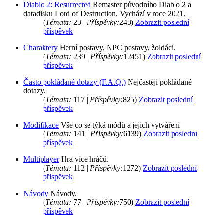
Diablo 2: Resurrected
Remaster původního Diablo 2 a
datadisku Lord of Destruction. Vychází v roce 2021.
(
Témata:
23 |
Příspěvky:
243)
Zobrazit poslední
příspěvek
Charaktery
Herní postavy, NPC postavy, žoldáci.
(
Témata:
239 |
Příspěvky:
12451)
Zobrazit poslední
příspěvek
Často pokládané dotazy (F.A.Q.)
Nejčastěji pokládané
dotazy.
(
Témata:
117 |
Příspěvky:
825)
Zobrazit poslední
příspěvek
Modifikace
Vše co se týká módů a jejich vytváření
(
Témata:
141 |
Příspěvky:
6139)
Zobrazit poslední
příspěvek
Multiplayer
Hra více hráčů.
(
Témata:
112 |
Příspěvky:
1272)
Zobrazit poslední
příspěvek
Návody
Návody.
(
Témata:
77 |
Příspěvky:
750)
Zobrazit poslední
příspěvek