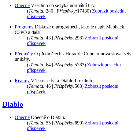
Obecně
Všechno co se týká normální hry.
(
Témata:
240 |
Příspěvky:
17430)
Zobrazit poslední
příspěvek
Programy
Diskuze o programech, jako je např. Maphack,
C3PO a další.
(
Témata:
43 |
Příspěvky:
298)
Zobrazit poslední
příspěvek
Předměty
O předmětech - Horadric Cube, runová slova, sety,
unikáty.
(
Témata:
64 |
Příspěvky:
5783)
Zobrazit poslední
příspěvek
Realmy
Vše co se týká Diablo II realmů
(
Témata:
46 |
Příspěvky:
563)
Zobrazit poslední
příspěvek
Diablo
Obecně
Obecně o Diablu.
(
Témata:
55 |
Příspěvky:
699)
Zobrazit poslední
příspěvek