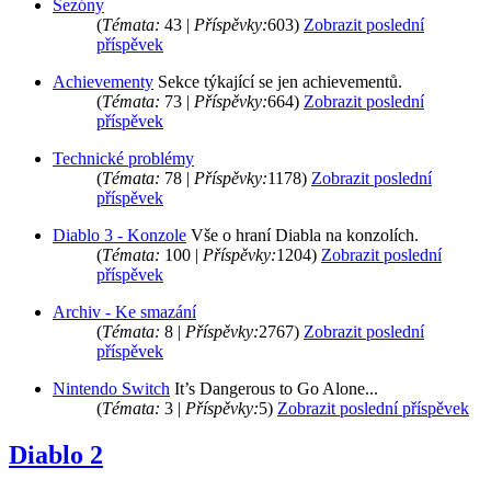
Sezóny
(
Témata:
43 |
Příspěvky:
603)
Zobrazit poslední
příspěvek
Achievementy
Sekce týkající se jen achievementů.
(
Témata:
73 |
Příspěvky:
664)
Zobrazit poslední
příspěvek
Technické problémy
(
Témata:
78 |
Příspěvky:
1178)
Zobrazit poslední
příspěvek
Diablo 3 - Konzole
Vše o hraní Diabla na konzolích.
(
Témata:
100 |
Příspěvky:
1204)
Zobrazit poslední
příspěvek
Archiv - Ke smazání
(
Témata:
8 |
Příspěvky:
2767)
Zobrazit poslední
příspěvek
Nintendo Switch
It’s Dangerous to Go Alone...
(
Témata:
3 |
Příspěvky:
5)
Zobrazit poslední příspěvek
Diablo 2