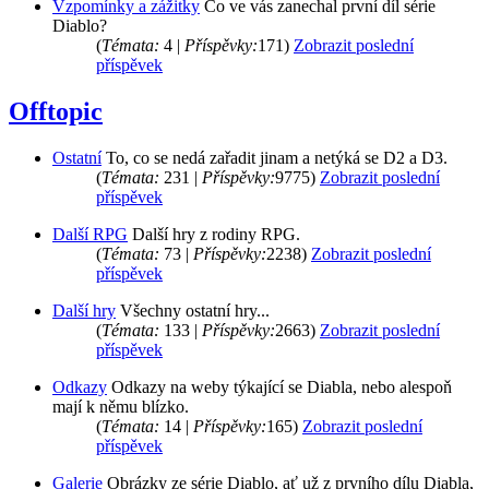
Vzpomínky a zážitky
Co ve vás zanechal první díl série
Diablo?
(
Témata:
4 |
Příspěvky:
171)
Zobrazit poslední
příspěvek
Offtopic
Ostatní
To, co se nedá zařadit jinam a netýká se D2 a D3.
(
Témata:
231 |
Příspěvky:
9775)
Zobrazit poslední
příspěvek
Další RPG
Další hry z rodiny RPG.
(
Témata:
73 |
Příspěvky:
2238)
Zobrazit poslední
příspěvek
Další hry
Všechny ostatní hry...
(
Témata:
133 |
Příspěvky:
2663)
Zobrazit poslední
příspěvek
Odkazy
Odkazy na weby týkající se Diabla, nebo alespoň
mají k němu blízko.
(
Témata:
14 |
Příspěvky:
165)
Zobrazit poslední
příspěvek
Galerie
Obrázky ze série Diablo, ať už z prvního dílu Diabla,