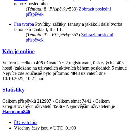
nebo z posledního.
(
Témata:
8 |
Příspěvky:
533)
Zobrazit poslední
příspěvek
Fan tvorba
Povídky, zážitky, fanarty a jakákoli další tvorba
fanoušků Diabla I, II a III .
(
Témata:
32 |
Příspěvky:
352)
Zobrazit poslední
příspěvek
Kdo je online
Ve fóru je celkem
405
uživatelů :: 2 registrovaní, 0 skrytých a 403
hostů (založeno na uživatelích aktivních během posledních 5 minut)
Nejvíce zde současně bylo přítomno
4043
uživatelů dne
10.10.2025, 10:21 hod.
Statistiky
Celkem příspěvků
212907
• Celkem témat
7441
• Celkem
zaregistrovaných uživatelů
4566
• Nejnovějším uživatelem je
Hartmann846
Obsah fóra
Všechny časy jsou v
UTC+01:00