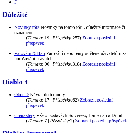
Hledat
Důležité
Novinky fóra
Novinky na tomto fóru, důležité informace či
oznámení.
(
Témata:
19 |
Příspěvky:
257)
Zobrazit poslední
příspěvek
Varování & Ban
Varování nebo bany udělené uživatelům za
porušování pravidel
(
Témata:
90 |
Příspěvky:
318)
Zobrazit poslední
příspěvek
Diablo 4
Obecně
Návrat do temnoty
(
Témata:
17 |
Příspěvky:
62)
Zobrazit poslední
příspěvek
Charaktery
Vše o postavách Sorceress, Barbarian a Druid.
(
Témata:
7 |
Příspěvky:
7)
Zobrazit poslední příspěvek