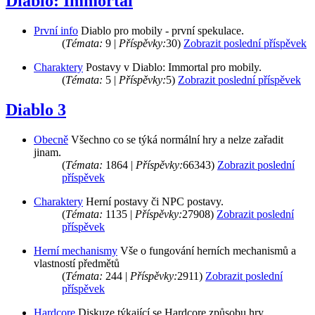
Diablo: Immortal
První info
Diablo pro mobily - první spekulace.
(
Témata:
9 |
Příspěvky:
30)
Zobrazit poslední příspěvek
Charaktery
Postavy v Diablo: Immortal pro mobily.
(
Témata:
5 |
Příspěvky:
5)
Zobrazit poslední příspěvek
Diablo 3
Obecně
Všechno co se týká normální hry a nelze zařadit
jinam.
(
Témata:
1864 |
Příspěvky:
66343)
Zobrazit poslední
příspěvek
Charaktery
Herní postavy či NPC postavy.
(
Témata:
1135 |
Příspěvky:
27908)
Zobrazit poslední
příspěvek
Herní mechanismy
Vše o fungování herních mechanismů a
vlastností předmětů
(
Témata:
244 |
Příspěvky:
2911)
Zobrazit poslední
příspěvek
Hardcore
Diskuze týkající se Hardcore způsobu hry.