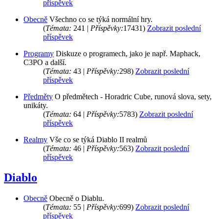
příspěvek
Obecně
Všechno co se týká normální hry.
(
Témata:
241 |
Příspěvky:
17431)
Zobrazit poslední
příspěvek
Programy
Diskuze o programech, jako je např. Maphack,
C3PO a další.
(
Témata:
43 |
Příspěvky:
298)
Zobrazit poslední
příspěvek
Předměty
O předmětech - Horadric Cube, runová slova, sety,
unikáty.
(
Témata:
64 |
Příspěvky:
5783)
Zobrazit poslední
příspěvek
Realmy
Vše co se týká Diablo II realmů
(
Témata:
46 |
Příspěvky:
563)
Zobrazit poslední
příspěvek
Diablo
Obecně
Obecně o Diablu.
(
Témata:
55 |
Příspěvky:
699)
Zobrazit poslední
příspěvek