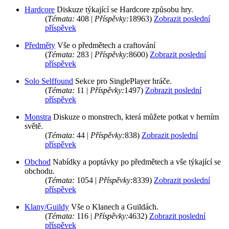
Hardcore
Diskuze týkající se Hardcore způsobu hry.
(
Témata:
408 |
Příspěvky:
18963)
Zobrazit poslední
příspěvek
Předměty
Vše o předmětech a craftování
(
Témata:
283 |
Příspěvky:
8600)
Zobrazit poslední
příspěvek
Solo Selffound
Sekce pro SinglePlayer hráče.
(
Témata:
11 |
Příspěvky:
1497)
Zobrazit poslední
příspěvek
Monstra
Diskuze o monstrech, která můžete potkat v herním
světě.
(
Témata:
44 |
Příspěvky:
838)
Zobrazit poslední
příspěvek
Obchod
Nabídky a poptávky po předmětech a vše týkající se
obchodu.
(
Témata:
1054 |
Příspěvky:
8339)
Zobrazit poslední
příspěvek
Klany/Guildy
Vše o Klanech a Guildách.
(
Témata:
116 |
Příspěvky:
4632)
Zobrazit poslední
příspěvek