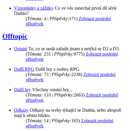
Vzpomínky a zážitky
Co ve vás zanechal první díl série
Diablo?
(
Témata:
4 |
Příspěvky:
171)
Zobrazit poslední
příspěvek
Offtopic
Ostatní
To, co se nedá zařadit jinam a netýká se D2 a D3.
(
Témata:
231 |
Příspěvky:
9775)
Zobrazit poslední
příspěvek
Další RPG
Další hry z rodiny RPG.
(
Témata:
73 |
Příspěvky:
2238)
Zobrazit poslední
příspěvek
Další hry
Všechny ostatní hry...
(
Témata:
133 |
Příspěvky:
2663)
Zobrazit poslední
příspěvek
Odkazy
Odkazy na weby týkající se Diabla, nebo alespoň
mají k němu blízko.
(
Témata:
14 |
Příspěvky:
165)
Zobrazit poslední
příspěvek