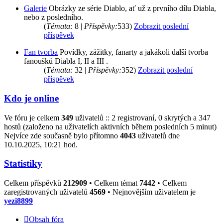
Galerie
Obrázky ze série Diablo, ať už z prvního dílu Diabla,
nebo z posledního.
(
Témata:
8 |
Příspěvky:
533)
Zobrazit poslední
příspěvek
Fan tvorba
Povídky, zážitky, fanarty a jakákoli další tvorba
fanoušků Diabla I, II a III .
(
Témata:
32 |
Příspěvky:
352)
Zobrazit poslední
příspěvek
Kdo je online
Ve fóru je celkem
349
uživatelů :: 2 registrovaní, 0 skrytých a 347
hostů (založeno na uživatelích aktivních během posledních 5 minut)
Nejvíce zde současně bylo přítomno
4043
uživatelů dne
10.10.2025, 10:21 hod.
Statistiky
Celkem příspěvků
212909
• Celkem témat
7442
• Celkem
zaregistrovaných uživatelů
4569
• Nejnovějším uživatelem je
yezi8899
Obsah fóra