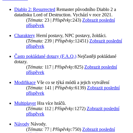
Diablo 2: Resurrected
Remaster původního Diablo 2 a
datadisku Lord of Destruction. Vychází v roce 2021.
(
Témata:
23 |
Příspěvky:
243)
Zobrazit poslední
příspěvek
Charaktery
Herní postavy, NPC postavy, žoldáci.
(
Témata:
239 |
Příspěvky:
12451)
Zobrazit poslední
příspěvek
Často pokládané dotazy (F.A.Q.)
Nejčastěji pokládané
dotazy.
(
Témata:
117 |
Příspěvky:
825)
Zobrazit poslední
příspěvek
Modifikace
Vše co se týká módů a jejich vytváření
(
Témata:
141 |
Příspěvky:
6139)
Zobrazit poslední
příspěvek
Multiplayer
Hra více hráčů.
(
Témata:
112 |
Příspěvky:
1272)
Zobrazit poslední
příspěvek
Návody
Návody.
(
Témata:
77 |
Příspěvky:
750)
Zobrazit poslední