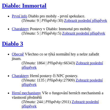
Diablo: Immortal
První info
Diablo pro mobily - první spekulace.
(
Témata:
9 |
Příspěvky:
30)
Zobrazit poslední příspěvek
Charaktery
Postavy v Diablo: Immortal pro mobily.
(
Témata:
5 |
Příspěvky:
5)
Zobrazit poslední příspěvek
Diablo 3
Obecně
Všechno co se týká normální hry a nelze zařadit
jinam.
(
Témata:
1864 |
Příspěvky:
66343)
Zobrazit poslední
příspěvek
Charaktery
Herní postavy či NPC postavy.
(
Témata:
1135 |
Příspěvky:
27909)
Zobrazit poslední
příspěvek
Herní mechanismy
Vše o fungování herních mechanismů a
vlastností předmětů
(
Témata:
244 |
Příspěvky:
2911)
Zobrazit poslední
příspěvek