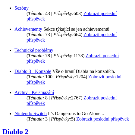
Sezóny
(
Témata:
43 |
Příspěvky:
603)
Zobrazit poslední
příspěvek
Achievementy
Sekce týkající se jen achievementů.
(
Témata:
73 |
Příspěvky:
664)
Zobrazit poslední
příspěvek
Technické problémy
(
Témata:
78 |
Příspěvky:
1178)
Zobrazit poslední
příspěvek
Diablo 3 - Konzole
Vše o hraní Diabla na konzolích.
(
Témata:
100 |
Příspěvky:
1204)
Zobrazit poslední
příspěvek
Archiv - Ke smazání
(
Témata:
8 |
Příspěvky:
2767)
Zobrazit poslední
příspěvek
Nintendo Switch
It’s Dangerous to Go Alone...
(
Témata:
3 |
Příspěvky:
5)
Zobrazit poslední příspěvek
Diablo 2