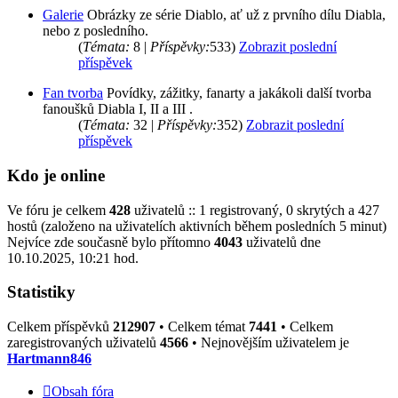
Galerie
Obrázky ze série Diablo, ať už z prvního dílu Diabla,
nebo z posledního.
(
Témata:
8 |
Příspěvky:
533)
Zobrazit poslední
příspěvek
Fan tvorba
Povídky, zážitky, fanarty a jakákoli další tvorba
fanoušků Diabla I, II a III .
(
Témata:
32 |
Příspěvky:
352)
Zobrazit poslední
příspěvek
Kdo je online
Ve fóru je celkem
428
uživatelů :: 1 registrovaný, 0 skrytých a 427
hostů (založeno na uživatelích aktivních během posledních 5 minut)
Nejvíce zde současně bylo přítomno
4043
uživatelů dne
10.10.2025, 10:21 hod.
Statistiky
Celkem příspěvků
212907
• Celkem témat
7441
• Celkem
zaregistrovaných uživatelů
4566
• Nejnovějším uživatelem je
Hartmann846
Obsah fóra