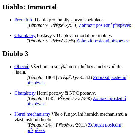
Diablo: Immortal
První info
Diablo pro mobily - první spekulace.
(
Témata:
9 |
Příspěvky:
30)
Zobrazit poslední příspěvek
Charaktery
Postavy v Diablo: Immortal pro mobily.
(
Témata:
5 |
Příspěvky:
5)
Zobrazit poslední příspěvek
Diablo 3
Obecně
Všechno co se týká normální hry a nelze zařadit
jinam.
(
Témata:
1864 |
Příspěvky:
66343)
Zobrazit poslední
příspěvek
Charaktery
Herní postavy či NPC postavy.
(
Témata:
1135 |
Příspěvky:
27908)
Zobrazit poslední
příspěvek
Herní mechanismy
Vše o fungování herních mechanismů a
vlastností předmětů
(
Témata:
244 |
Příspěvky:
2911)
Zobrazit poslední
příspěvek