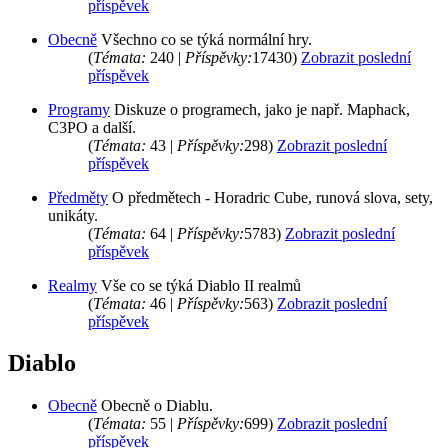
příspěvek
Obecně
Všechno co se týká normální hry.
(
Témata:
240 |
Příspěvky:
17430)
Zobrazit poslední
příspěvek
Programy
Diskuze o programech, jako je např. Maphack,
C3PO a další.
(
Témata:
43 |
Příspěvky:
298)
Zobrazit poslední
příspěvek
Předměty
O předmětech - Horadric Cube, runová slova, sety,
unikáty.
(
Témata:
64 |
Příspěvky:
5783)
Zobrazit poslední
příspěvek
Realmy
Vše co se týká Diablo II realmů
(
Témata:
46 |
Příspěvky:
563)
Zobrazit poslední
příspěvek
Diablo
Obecně
Obecně o Diablu.
(
Témata:
55 |
Příspěvky:
699)
Zobrazit poslední
příspěvek