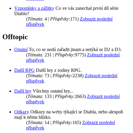
Vzpomínky a zážitky
Co ve vás zanechal první díl série
Diablo?
(
Témata:
4 |
Příspěvky:
171)
Zobrazit poslední
příspěvek
Offtopic
Ostatní
To, co se nedá zařadit jinam a netýká se D2 a D3.
(
Témata:
231 |
Příspěvky:
9775)
Zobrazit poslední
příspěvek
Další RPG
Další hry z rodiny RPG.
(
Témata:
73 |
Příspěvky:
2238)
Zobrazit poslední
příspěvek
Další hry
Všechny ostatní hry...
(
Témata:
133 |
Příspěvky:
2663)
Zobrazit poslední
příspěvek
Odkazy
Odkazy na weby týkající se Diabla, nebo alespoň
mají k němu blízko.
(
Témata:
14 |
Příspěvky:
165)
Zobrazit poslední
příspěvek