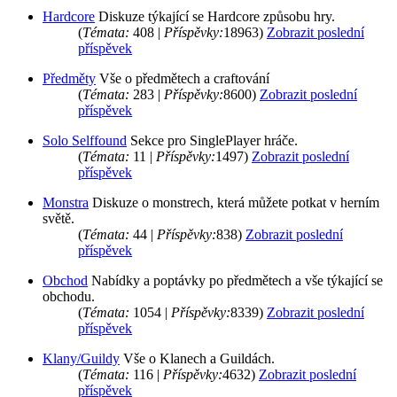
Hardcore
Diskuze týkající se Hardcore způsobu hry.
(
Témata:
408 |
Příspěvky:
18963)
Zobrazit poslední
příspěvek
Předměty
Vše o předmětech a craftování
(
Témata:
283 |
Příspěvky:
8600)
Zobrazit poslední
příspěvek
Solo Selffound
Sekce pro SinglePlayer hráče.
(
Témata:
11 |
Příspěvky:
1497)
Zobrazit poslední
příspěvek
Monstra
Diskuze o monstrech, která můžete potkat v herním
světě.
(
Témata:
44 |
Příspěvky:
838)
Zobrazit poslední
příspěvek
Obchod
Nabídky a poptávky po předmětech a vše týkající se
obchodu.
(
Témata:
1054 |
Příspěvky:
8339)
Zobrazit poslední
příspěvek
Klany/Guildy
Vše o Klanech a Guildách.
(
Témata:
116 |
Příspěvky:
4632)
Zobrazit poslední
příspěvek