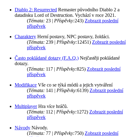
Diablo 2: Resurrected
Remaster původního Diablo 2 a
datadisku Lord of Destruction. Vychází v roce 2021.
(
Témata:
23 |
Příspěvky:
243)
Zobrazit poslední
příspěvek
Charaktery
Herní postavy, NPC postavy, žoldáci.
(
Témata:
239 |
Příspěvky:
12451)
Zobrazit poslední
příspěvek
Často pokládané dotazy (F.A.Q.)
Nejčastěji pokládané
dotazy.
(
Témata:
117 |
Příspěvky:
825)
Zobrazit poslední
příspěvek
Modifikace
Vše co se týká módů a jejich vytváření
(
Témata:
141 |
Příspěvky:
6139)
Zobrazit poslední
příspěvek
Multiplayer
Hra více hráčů.
(
Témata:
112 |
Příspěvky:
1272)
Zobrazit poslední
příspěvek
Návody
Návody.
(
Témata:
77 |
Příspěvky:
750)
Zobrazit poslední