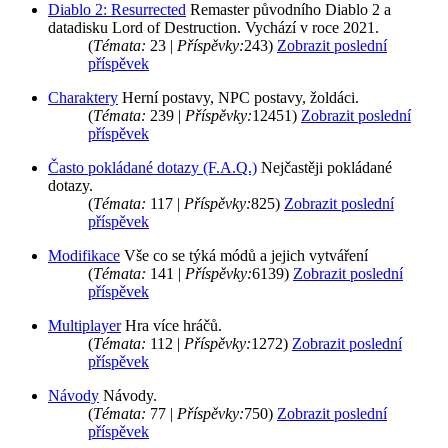
Diablo 2: Resurrected
Remaster původního Diablo 2 a
datadisku Lord of Destruction. Vychází v roce 2021.
(
Témata:
23 |
Příspěvky:
243)
Zobrazit poslední
příspěvek
Charaktery
Herní postavy, NPC postavy, žoldáci.
(
Témata:
239 |
Příspěvky:
12451)
Zobrazit poslední
příspěvek
Často pokládané dotazy (F.A.Q.)
Nejčastěji pokládané
dotazy.
(
Témata:
117 |
Příspěvky:
825)
Zobrazit poslední
příspěvek
Modifikace
Vše co se týká módů a jejich vytváření
(
Témata:
141 |
Příspěvky:
6139)
Zobrazit poslední
příspěvek
Multiplayer
Hra více hráčů.
(
Témata:
112 |
Příspěvky:
1272)
Zobrazit poslední
příspěvek
Návody
Návody.
(
Témata:
77 |
Příspěvky:
750)
Zobrazit poslední
příspěvek