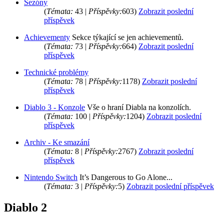
Sezóny
(
Témata:
43 |
Příspěvky:
603)
Zobrazit poslední
příspěvek
Achievementy
Sekce týkající se jen achievementů.
(
Témata:
73 |
Příspěvky:
664)
Zobrazit poslední
příspěvek
Technické problémy
(
Témata:
78 |
Příspěvky:
1178)
Zobrazit poslední
příspěvek
Diablo 3 - Konzole
Vše o hraní Diabla na konzolích.
(
Témata:
100 |
Příspěvky:
1204)
Zobrazit poslední
příspěvek
Archiv - Ke smazání
(
Témata:
8 |
Příspěvky:
2767)
Zobrazit poslední
příspěvek
Nintendo Switch
It’s Dangerous to Go Alone...
(
Témata:
3 |
Příspěvky:
5)
Zobrazit poslední příspěvek
Diablo 2