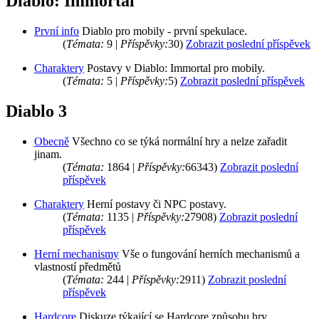
Diablo: Immortal
První info
Diablo pro mobily - první spekulace.
(
Témata:
9 |
Příspěvky:
30)
Zobrazit poslední příspěvek
Charaktery
Postavy v Diablo: Immortal pro mobily.
(
Témata:
5 |
Příspěvky:
5)
Zobrazit poslední příspěvek
Diablo 3
Obecně
Všechno co se týká normální hry a nelze zařadit
jinam.
(
Témata:
1864 |
Příspěvky:
66343)
Zobrazit poslední
příspěvek
Charaktery
Herní postavy či NPC postavy.
(
Témata:
1135 |
Příspěvky:
27908)
Zobrazit poslední
příspěvek
Herní mechanismy
Vše o fungování herních mechanismů a
vlastností předmětů
(
Témata:
244 |
Příspěvky:
2911)
Zobrazit poslední
příspěvek
Hardcore
Diskuze týkající se Hardcore způsobu hry.