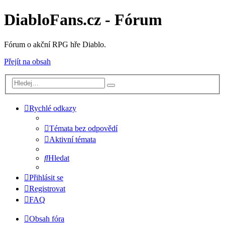
DiabloFans.cz - Fórum
Fórum o akční RPG hře Diablo.
Přejít na obsah
Rychlé odkazy
Témata bez odpovědí
Aktivní témata
Hledat
Přihlásit se
Registrovat
FAQ
Obsah fóra