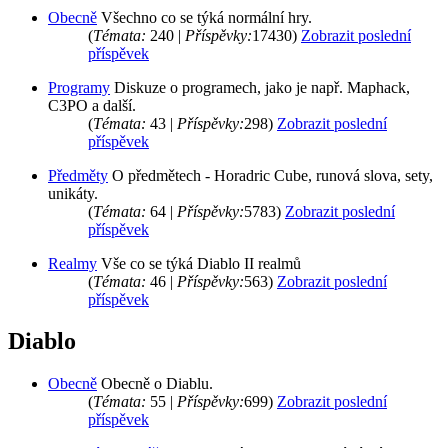
Obecně
Všechno co se týká normální hry.
(
Témata:
240 |
Příspěvky:
17430)
Zobrazit poslední
příspěvek
Programy
Diskuze o programech, jako je např. Maphack,
C3PO a další.
(
Témata:
43 |
Příspěvky:
298)
Zobrazit poslední
příspěvek
Předměty
O předmětech - Horadric Cube, runová slova, sety,
unikáty.
(
Témata:
64 |
Příspěvky:
5783)
Zobrazit poslední
příspěvek
Realmy
Vše co se týká Diablo II realmů
(
Témata:
46 |
Příspěvky:
563)
Zobrazit poslední
příspěvek
Diablo
Obecně
Obecně o Diablu.
(
Témata:
55 |
Příspěvky:
699)
Zobrazit poslední
příspěvek