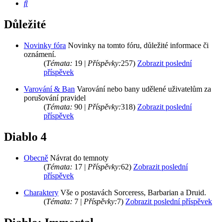
Hledat
Důležité
Novinky fóra
Novinky na tomto fóru, důležité informace či
oznámení.
(
Témata:
19 |
Příspěvky:
257)
Zobrazit poslední
příspěvek
Varování & Ban
Varování nebo bany udělené uživatelům za
porušování pravidel
(
Témata:
90 |
Příspěvky:
318)
Zobrazit poslední
příspěvek
Diablo 4
Obecně
Návrat do temnoty
(
Témata:
17 |
Příspěvky:
62)
Zobrazit poslední
příspěvek
Charaktery
Vše o postavách Sorceress, Barbarian a Druid.
(
Témata:
7 |
Příspěvky:
7)
Zobrazit poslední příspěvek