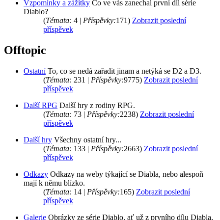
Vzpomínky a zážitky
Co ve vás zanechal první díl série
Diablo?
(
Témata:
4 |
Příspěvky:
171)
Zobrazit poslední
příspěvek
Offtopic
Ostatní
To, co se nedá zařadit jinam a netýká se D2 a D3.
(
Témata:
231 |
Příspěvky:
9775)
Zobrazit poslední
příspěvek
Další RPG
Další hry z rodiny RPG.
(
Témata:
73 |
Příspěvky:
2238)
Zobrazit poslední
příspěvek
Další hry
Všechny ostatní hry...
(
Témata:
133 |
Příspěvky:
2663)
Zobrazit poslední
příspěvek
Odkazy
Odkazy na weby týkající se Diabla, nebo alespoň
mají k němu blízko.
(
Témata:
14 |
Příspěvky:
165)
Zobrazit poslední
příspěvek
Galerie
Obrázky ze série Diablo, ať už z prvního dílu Diabla,