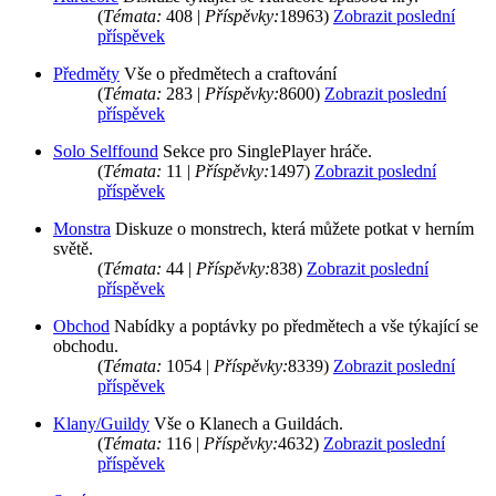
(
Témata:
408 |
Příspěvky:
18963)
Zobrazit poslední
příspěvek
Předměty
Vše o předmětech a craftování
(
Témata:
283 |
Příspěvky:
8600)
Zobrazit poslední
příspěvek
Solo Selffound
Sekce pro SinglePlayer hráče.
(
Témata:
11 |
Příspěvky:
1497)
Zobrazit poslední
příspěvek
Monstra
Diskuze o monstrech, která můžete potkat v herním
světě.
(
Témata:
44 |
Příspěvky:
838)
Zobrazit poslední
příspěvek
Obchod
Nabídky a poptávky po předmětech a vše týkající se
obchodu.
(
Témata:
1054 |
Příspěvky:
8339)
Zobrazit poslední
příspěvek
Klany/Guildy
Vše o Klanech a Guildách.
(
Témata:
116 |
Příspěvky:
4632)
Zobrazit poslední
příspěvek