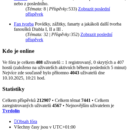
nebo z posledního.
(
Témata:
8 |
Příspěvky:
533)
Zobrazit poslední
příspěvek
Fan tvorba
Povídky, zážitky, fanarty a jakákoli další tvorba
fanoušků Diabla I, II a III .
(
Témata:
32 |
Příspěvky:
352)
Zobrazit poslední
příspěvek
Kdo je online
Ve fóru je celkem
408
uživatelů :: 1 registrovaný, 0 skrytých a 407
hostů (založeno na uživatelích aktivních během posledních 5 minut)
Nejvíce zde současně bylo přítomno
4043
uživatelů dne
10.10.2025, 10:21 hod.
Statistiky
Celkem příspěvků
212907
• Celkem témat
7441
• Celkem
zaregistrovaných uživatelů
4567
• Nejnovějším uživatelem je
Tvrdolín
Obsah fóra
Všechny časy jsou v
UTC+01:00