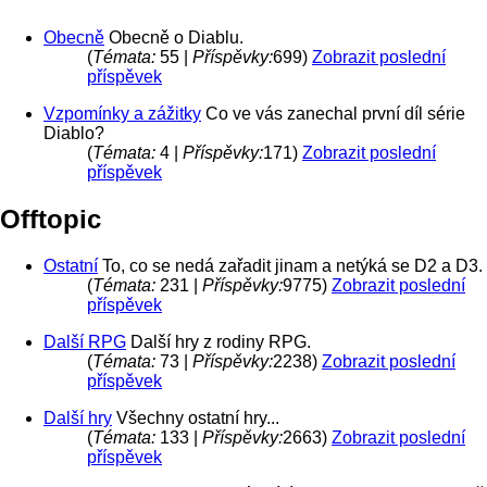
Obecně
Obecně o Diablu.
(
Témata:
55 |
Příspěvky:
699)
Zobrazit poslední
příspěvek
Vzpomínky a zážitky
Co ve vás zanechal první díl série
Diablo?
(
Témata:
4 |
Příspěvky:
171)
Zobrazit poslední
příspěvek
Offtopic
Ostatní
To, co se nedá zařadit jinam a netýká se D2 a D3.
(
Témata:
231 |
Příspěvky:
9775)
Zobrazit poslední
příspěvek
Další RPG
Další hry z rodiny RPG.
(
Témata:
73 |
Příspěvky:
2238)
Zobrazit poslední
příspěvek
Další hry
Všechny ostatní hry...
(
Témata:
133 |
Příspěvky:
2663)
Zobrazit poslední
příspěvek