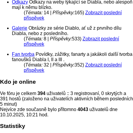
Odkazy
Odkazy na weby týkající se Diabla, nebo alespoň
mají k němu blízko.
(
Témata:
14 |
Příspěvky:
165)
Zobrazit poslední
příspěvek
Galerie
Obrázky ze série Diablo, ať už z prvního dílu
Diabla, nebo z posledního.
(
Témata:
8 |
Příspěvky:
533)
Zobrazit poslední
příspěvek
Fan tvorba
Povídky, zážitky, fanarty a jakákoli další tvorba
fanoušků Diabla I, II a III .
(
Témata:
32 |
Příspěvky:
352)
Zobrazit poslední
příspěvek
Kdo je online
Ve fóru je celkem
394
uživatelů :: 3 registrovaní, 0 skrytých a
391 hostů (založeno na uživatelích aktivních během posledních
5 minut)
Nejvíce zde současně bylo přítomno
4043
uživatelů dne
10.10.2025, 10:21 hod.
Statistiky