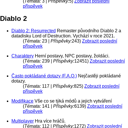
(
Témata:
3 |
Příspěvky:
5)
Zobrazit poslední
příspěvek
Diablo 2
Diablo 2: Resurrected
Remaster původního Diablo 2 a
datadisku Lord of Destruction. Vychází v roce 2021.
(
Témata:
23 |
Příspěvky:
243)
Zobrazit poslední
příspěvek
Charaktery
Herní postavy, NPC postavy, žoldáci.
(
Témata:
239 |
Příspěvky:
12451)
Zobrazit poslední
příspěvek
Často pokládané dotazy (F.A.Q.)
Nejčastěji pokládané
dotazy.
(
Témata:
117 |
Příspěvky:
825)
Zobrazit poslední
příspěvek
Modifikace
Vše co se týká módů a jejich vytváření
(
Témata:
141 |
Příspěvky:
6139)
Zobrazit poslední
příspěvek
Multiplayer
Hra více hráčů.
(
Témata:
112 |
Příspěvky:
1272)
Zobrazit poslední