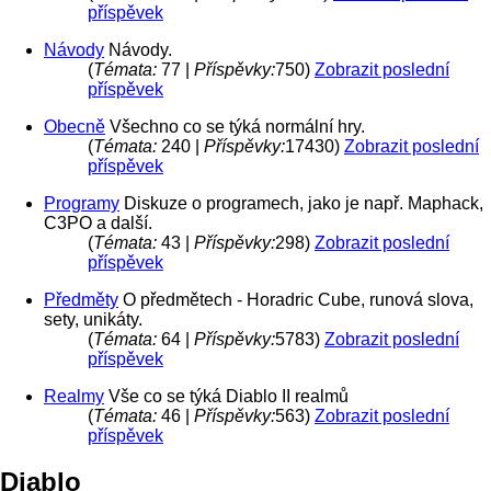
příspěvek
Návody
Návody.
(
Témata:
77 |
Příspěvky:
750)
Zobrazit poslední
příspěvek
Obecně
Všechno co se týká normální hry.
(
Témata:
240 |
Příspěvky:
17430)
Zobrazit poslední
příspěvek
Programy
Diskuze o programech, jako je např. Maphack,
C3PO a další.
(
Témata:
43 |
Příspěvky:
298)
Zobrazit poslední
příspěvek
Předměty
O předmětech - Horadric Cube, runová slova,
sety, unikáty.
(
Témata:
64 |
Příspěvky:
5783)
Zobrazit poslední
příspěvek
Realmy
Vše co se týká Diablo II realmů
(
Témata:
46 |
Příspěvky:
563)
Zobrazit poslední
příspěvek
Diablo