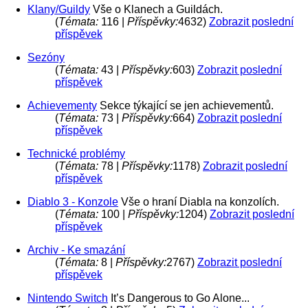
Klany/Guildy
Vše o Klanech a Guildách.
(
Témata:
116 |
Příspěvky:
4632)
Zobrazit poslední
příspěvek
Sezóny
(
Témata:
43 |
Příspěvky:
603)
Zobrazit poslední
příspěvek
Achievementy
Sekce týkající se jen achievementů.
(
Témata:
73 |
Příspěvky:
664)
Zobrazit poslední
příspěvek
Technické problémy
(
Témata:
78 |
Příspěvky:
1178)
Zobrazit poslední
příspěvek
Diablo 3 - Konzole
Vše o hraní Diabla na konzolích.
(
Témata:
100 |
Příspěvky:
1204)
Zobrazit poslední
příspěvek
Archiv - Ke smazání
(
Témata:
8 |
Příspěvky:
2767)
Zobrazit poslední
příspěvek
Nintendo Switch
It’s Dangerous to Go Alone...