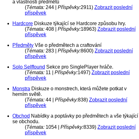
a vlastností předmětů
(
Témata:
244 |
Příspěvky:
2911)
Zobrazit poslední
příspěvek
Hardcore
Diskuze týkající se Hardcore způsobu hry.
(
Témata:
408 |
Příspěvky:
18963)
Zobrazit poslední
příspěvek
Předměty
Vše o předmětech a craftování
(
Témata:
283 |
Příspěvky:
8600)
Zobrazit poslední
příspěvek
Solo Selffound
Sekce pro SinglePlayer hráče.
(
Témata:
11 |
Příspěvky:
1497)
Zobrazit poslední
příspěvek
Monstra
Diskuze o monstrech, která můžete potkat v
herním světě.
(
Témata:
44 |
Příspěvky:
838)
Zobrazit poslední
příspěvek
Obchod
Nabídky a poptávky po předmětech a vše týkající
se obchodu.
(
Témata:
1054 |
Příspěvky:
8339)
Zobrazit poslední
příspěvek