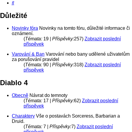
Hledat
Důležité
Novinky fóra
Novinky na tomto fóru, důležité informace či
oznámení.
(
Témata:
19 |
Příspěvky:
257)
Zobrazit poslední
příspěvek
Varování & Ban
Varování nebo bany udělené uživatelům
za porušování pravidel
(
Témata:
90 |
Příspěvky:
318)
Zobrazit poslední
příspěvek
Diablo 4
Obecně
Návrat do temnoty
(
Témata:
17 |
Příspěvky:
62)
Zobrazit poslední
příspěvek
Charaktery
Vše o postavách Sorceress, Barbarian a
Druid.
(
Témata:
7 |
Příspěvky:
7)
Zobrazit poslední
příspěvek