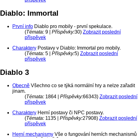
Diablo: Immortal
První info
Diablo pro mobily - první spekulace.
(
Témata:
9 |
Příspěvky:
30)
Zobrazit poslední
příspěvek
Charaktery
Postavy v Diablo: Immortal pro mobily.
(
Témata:
5 |
Příspěvky:
5)
Zobrazit poslední
příspěvek
Diablo 3
Obecně
Všechno co se týká normální hry a nelze zařadit
jinam.
(
Témata:
1864 |
Příspěvky:
66343)
Zobrazit poslední
příspěvek
Charaktery
Herní postavy či NPC postavy.
(
Témata:
1135 |
Příspěvky:
27908)
Zobrazit poslední
příspěvek
Herní mechanismy
Vše o fungování herních mechanismů