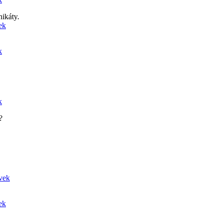
nikáty.
ek
k
k
?
ěvek
ek