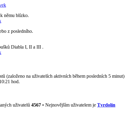
ěvek
 k němu blízko.
k
nebo z posledního.
šků Diabla I, II a III .
k
ostů (založeno na uživatelích aktivních během posledních 5 minut)
10:21 hod.
vaných uživatelů
4567
• Nejnovějším uživatelem je
Tvrdolín