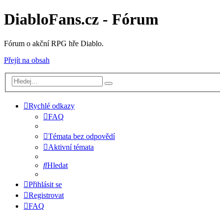
DiabloFans.cz - Fórum
Fórum o akční RPG hře Diablo.
Přejít na obsah
Rychlé odkazy
FAQ
Témata bez odpovědí
Aktivní témata
Hledat
Přihlásit se
Registrovat
FAQ