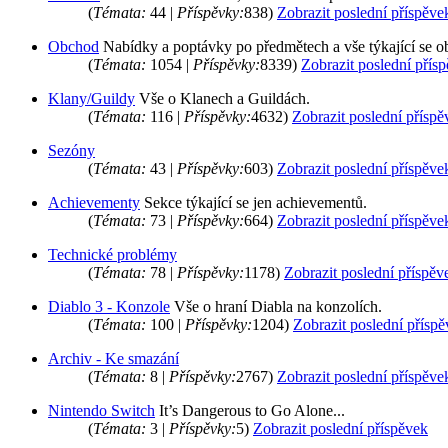
(
Témata:
44 |
Příspěvky:
838)
Zobrazit poslední příspěve
Obchod
Nabídky a poptávky po předmětech a vše týkající se 
(
Témata:
1054 |
Příspěvky:
8339)
Zobrazit poslední přís
Klany/Guildy
Vše o Klanech a Guildách.
(
Témata:
116 |
Příspěvky:
4632)
Zobrazit poslední příspě
Sezóny
(
Témata:
43 |
Příspěvky:
603)
Zobrazit poslední příspěve
Achievementy
Sekce týkající se jen achievementů.
(
Témata:
73 |
Příspěvky:
664)
Zobrazit poslední příspěve
Technické problémy
(
Témata:
78 |
Příspěvky:
1178)
Zobrazit poslední příspěv
Diablo 3 - Konzole
Vše o hraní Diabla na konzolích.
(
Témata:
100 |
Příspěvky:
1204)
Zobrazit poslední přísp
Archiv - Ke smazání
(
Témata:
8 |
Příspěvky:
2767)
Zobrazit poslední příspěve
Nintendo Switch
It’s Dangerous to Go Alone...
(
Témata:
3 |
Příspěvky:
5)
Zobrazit poslední příspěvek