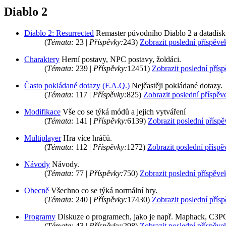
Diablo 2
Diablo 2: Resurrected
Remaster původního Diablo 2 a datadisk
(
Témata:
23 |
Příspěvky:
243)
Zobrazit poslední příspěve
Charaktery
Herní postavy, NPC postavy, žoldáci.
(
Témata:
239 |
Příspěvky:
12451)
Zobrazit poslední přís
Často pokládané dotazy (F.A.Q.)
Nejčastěji pokládané dotazy.
(
Témata:
117 |
Příspěvky:
825)
Zobrazit poslední příspěv
Modifikace
Vše co se týká módů a jejich vytváření
(
Témata:
141 |
Příspěvky:
6139)
Zobrazit poslední přísp
Multiplayer
Hra více hráčů.
(
Témata:
112 |
Příspěvky:
1272)
Zobrazit poslední příspě
Návody
Návody.
(
Témata:
77 |
Příspěvky:
750)
Zobrazit poslední příspěve
Obecně
Všechno co se týká normální hry.
(
Témata:
240 |
Příspěvky:
17430)
Zobrazit poslední přís
Programy
Diskuze o programech, jako je např. Maphack, C3PO
(
Témata:
43 |
Příspěvky:
298)
Zobrazit poslední příspěve