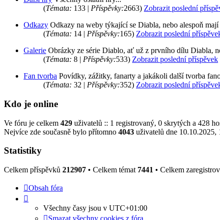
(
Témata:
133 |
Příspěvky:
2663)
Zobrazit poslední přísp
Odkazy
Odkazy na weby týkající se Diabla, nebo alespoň mají
(
Témata:
14 |
Příspěvky:
165)
Zobrazit poslední příspěve
Galerie
Obrázky ze série Diablo, ať už z prvního dílu Diabla, 
(
Témata:
8 |
Příspěvky:
533)
Zobrazit poslední příspěvek
Fan tvorba
Povídky, zážitky, fanarty a jakákoli další tvorba fanou
(
Témata:
32 |
Příspěvky:
352)
Zobrazit poslední příspěve
Kdo je online
Ve fóru je celkem
429
uživatelů :: 1 registrovaný, 0 skrytých a 428 h
Nejvíce zde současně bylo přítomno
4043
uživatelů dne 10.10.2025, 
Statistiky
Celkem příspěvků
212907
• Celkem témat
7441
• Celkem zaregistro
Obsah fóra
Všechny časy jsou v
UTC+01:00
Smazat všechny cookies z fóra