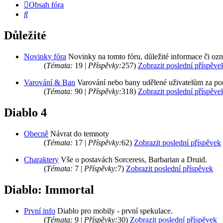
Obsah fóra
Hledat
Důležité
Novinky fóra
Novinky na tomto fóru, důležité informace či oz
(
Témata:
19 |
Příspěvky:
257)
Zobrazit poslední příspěve
Varování & Ban
Varování nebo bany udělené uživatelům za po
(
Témata:
90 |
Příspěvky:
318)
Zobrazit poslední příspěve
Diablo 4
Obecně
Návrat do temnoty
(
Témata:
17 |
Příspěvky:
62)
Zobrazit poslední příspěvek
Charaktery
Vše o postavách Sorceress, Barbarian a Druid.
(
Témata:
7 |
Příspěvky:
7)
Zobrazit poslední příspěvek
Diablo: Immortal
První info
Diablo pro mobily - první spekulace.
(
Témata:
9 |
Příspěvky:
30)
Zobrazit poslední příspěvek