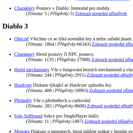
Charaktery
Postavy v Diablo: Immortal pro mobily.
(
Témata:
5 |
Příspěvky:
5)
Zobrazit poslední příspěvek
Diablo 3
Obecně
Všechno co se týká normální hry a nelze zařadit jinam.
(
Témata:
1864 |
Příspěvky:
66343)
Zobrazit poslední pří
Charaktery
Herní postavy či NPC postavy.
(
Témata:
1135 |
Příspěvky:
27908)
Zobrazit poslední pří
Herní mechanismy
Vše o fungování herních mechanismů a vlas
(
Témata:
244 |
Příspěvky:
2911)
Zobrazit poslední příspě
Hardcore
Diskuze týkající se Hardcore způsobu hry.
(
Témata:
408 |
Příspěvky:
18963)
Zobrazit poslední přís
Předměty
Vše o předmětech a craftování
(
Témata:
283 |
Příspěvky:
8600)
Zobrazit poslední přísp
Solo Selffound
Sekce pro SinglePlayer hráče.
(
Témata:
11 |
Příspěvky:
1497)
Zobrazit poslední příspěv
Monstra
Diskuze o monstrech, která můžete potkat v herním sv