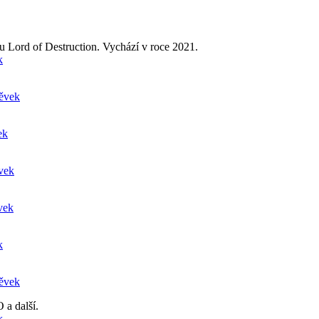
u Lord of Destruction. Vychází v roce 2021.
k
pěvek
ek
ěvek
vek
k
pěvek
 a další.
k