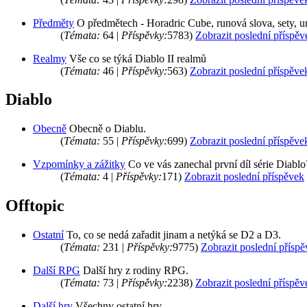
Předměty
O předmětech - Horadric Cube, runová slova, sety, u
(
Témata:
64 |
Příspěvky:
5783)
Zobrazit poslední příspěv
Realmy
Vše co se týká Diablo II realmů
(
Témata:
46 |
Příspěvky:
563)
Zobrazit poslední příspěve
Diablo
Obecně
Obecně o Diablu.
(
Témata:
55 |
Příspěvky:
699)
Zobrazit poslední příspěve
Vzpomínky a zážitky
Co ve vás zanechal první díl série Diablo
(
Témata:
4 |
Příspěvky:
171)
Zobrazit poslední příspěvek
Offtopic
Ostatní
To, co se nedá zařadit jinam a netýká se D2 a D3.
(
Témata:
231 |
Příspěvky:
9775)
Zobrazit poslední přísp
Další RPG
Další hry z rodiny RPG.
(
Témata:
73 |
Příspěvky:
2238)
Zobrazit poslední příspěv
Další hry
Všechny ostatní hry...