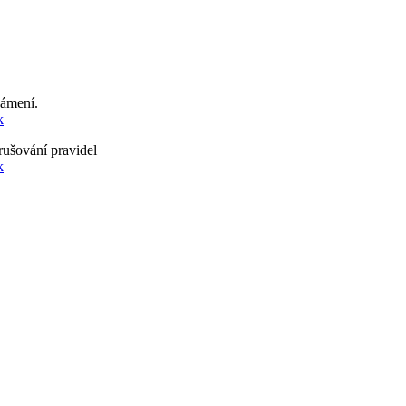
námení.
k
rušování pravidel
k