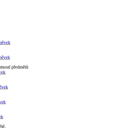
spěvek
spěvek
tností předmětů
vek
pěvek
ěvek
ek
ětě.