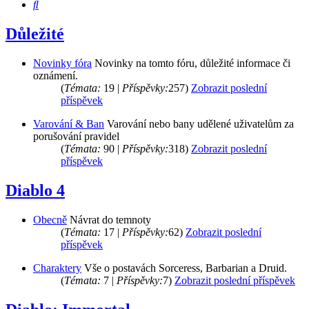
Hledat
Důležité
Novinky fóra
Novinky na tomto fóru, důležité informace či
oznámení.
(
Témata:
19 |
Příspěvky:
257)
Zobrazit poslední
příspěvek
Varování & Ban
Varování nebo bany udělené uživatelům za
porušování pravidel
(
Témata:
90 |
Příspěvky:
318)
Zobrazit poslední
příspěvek
Diablo 4
Obecně
Návrat do temnoty
(
Témata:
17 |
Příspěvky:
62)
Zobrazit poslední
příspěvek
Charaktery
Vše o postavách Sorceress, Barbarian a Druid.
(
Témata:
7 |
Příspěvky:
7)
Zobrazit poslední příspěvek