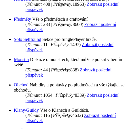
(
Témata:
408 |
Příspěvky:
18963)
Zobrazit poslední
příspěvek
Předměty
Vše o předmětech a craftování
(
Témata:
283 |
Příspěvky:
8600)
Zobrazit poslední
příspěvek
Solo Selffound
Sekce pro SinglePlayer hráče.
(
Témata:
11 |
Příspěvky:
1497)
Zobrazit poslední
příspěvek
Monstra
Diskuze o monstrech, která můžete potkat v herním
světě.
(
Témata:
44 |
Příspěvky:
838)
Zobrazit poslední
příspěvek
Obchod
Nabídky a poptávky po předmětech a vše týkající se
obchodu.
(
Témata:
1054 |
Příspěvky:
8339)
Zobrazit poslední
příspěvek
Klany/Guildy
Vše o Klanech a Guildách.
(
Témata:
116 |
Příspěvky:
4632)
Zobrazit poslední
příspěvek