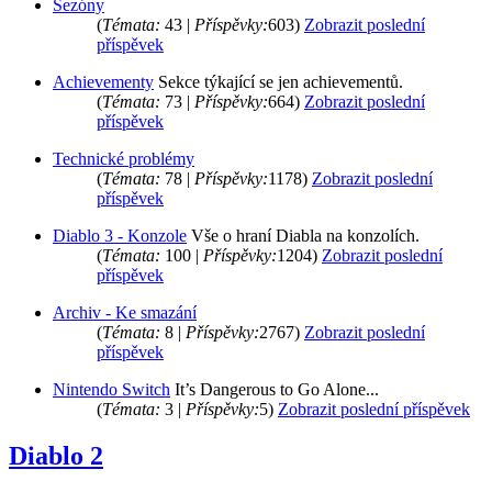
Sezóny
(
Témata:
43 |
Příspěvky:
603)
Zobrazit poslední
příspěvek
Achievementy
Sekce týkající se jen achievementů.
(
Témata:
73 |
Příspěvky:
664)
Zobrazit poslední
příspěvek
Technické problémy
(
Témata:
78 |
Příspěvky:
1178)
Zobrazit poslední
příspěvek
Diablo 3 - Konzole
Vše o hraní Diabla na konzolích.
(
Témata:
100 |
Příspěvky:
1204)
Zobrazit poslední
příspěvek
Archiv - Ke smazání
(
Témata:
8 |
Příspěvky:
2767)
Zobrazit poslední
příspěvek
Nintendo Switch
It’s Dangerous to Go Alone...
(
Témata:
3 |
Příspěvky:
5)
Zobrazit poslední příspěvek
Diablo 2