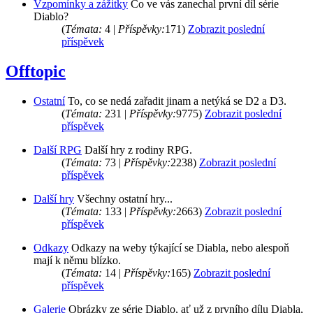
Vzpomínky a zážitky
Co ve vás zanechal první díl série
Diablo?
(
Témata:
4 |
Příspěvky:
171)
Zobrazit poslední
příspěvek
Offtopic
Ostatní
To, co se nedá zařadit jinam a netýká se D2 a D3.
(
Témata:
231 |
Příspěvky:
9775)
Zobrazit poslední
příspěvek
Další RPG
Další hry z rodiny RPG.
(
Témata:
73 |
Příspěvky:
2238)
Zobrazit poslední
příspěvek
Další hry
Všechny ostatní hry...
(
Témata:
133 |
Příspěvky:
2663)
Zobrazit poslední
příspěvek
Odkazy
Odkazy na weby týkající se Diabla, nebo alespoň
mají k němu blízko.
(
Témata:
14 |
Příspěvky:
165)
Zobrazit poslední
příspěvek
Galerie
Obrázky ze série Diablo, ať už z prvního dílu Diabla,