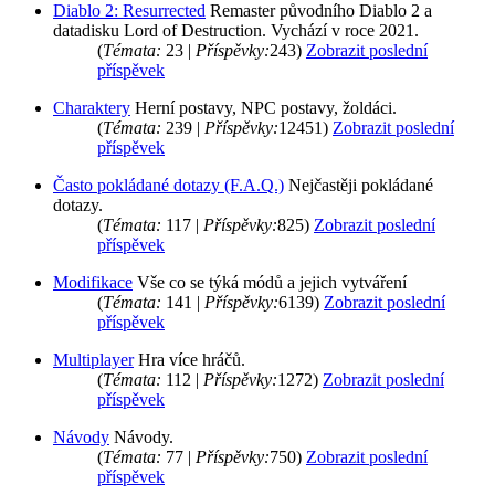
Diablo 2: Resurrected
Remaster původního Diablo 2 a
datadisku Lord of Destruction. Vychází v roce 2021.
(
Témata:
23 |
Příspěvky:
243)
Zobrazit poslední
příspěvek
Charaktery
Herní postavy, NPC postavy, žoldáci.
(
Témata:
239 |
Příspěvky:
12451)
Zobrazit poslední
příspěvek
Často pokládané dotazy (F.A.Q.)
Nejčastěji pokládané
dotazy.
(
Témata:
117 |
Příspěvky:
825)
Zobrazit poslední
příspěvek
Modifikace
Vše co se týká módů a jejich vytváření
(
Témata:
141 |
Příspěvky:
6139)
Zobrazit poslední
příspěvek
Multiplayer
Hra více hráčů.
(
Témata:
112 |
Příspěvky:
1272)
Zobrazit poslední
příspěvek
Návody
Návody.
(
Témata:
77 |
Příspěvky:
750)
Zobrazit poslední
příspěvek