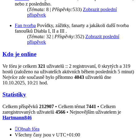
nebo z posledního.
(
Témata:
8 |
Příspěvky:
533)
Zobrazit poslední
příspěvek
Fan tvorba
Povídky, zážitky, fanarty a jakákoli další tvorba
fanoušků Diabla I, II a III .
(
Témata:
32 |
Příspěvky:
352)
Zobrazit poslední
příspěvek
Kdo je online
Ve fóru je celkem
321
uživatelů :: 2 registrovaní, 0 skrytých a 319
hostů (založeno na uživatelích aktivních během posledních 5 minut)
Nejvíce zde současně bylo přítomno
4043
uživatelů dne
10.10.2025, 10:21 hod.
Statistiky
Celkem příspěvků
212907
• Celkem témat
7441
• Celkem
zaregistrovaných uživatelů
4566
• Nejnovějším uživatelem je
Hartmann846
Obsah fóra
Všechny časy jsou v
UTC+01:00