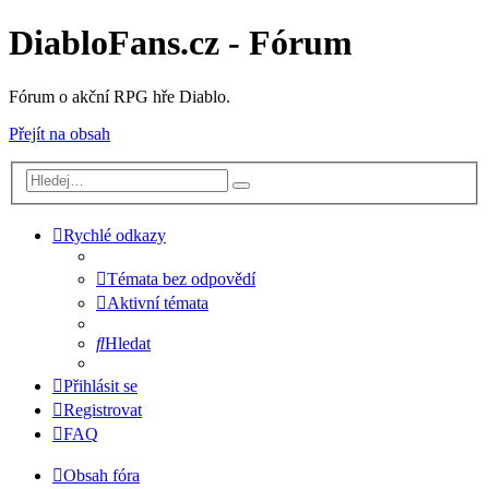
DiabloFans.cz - Fórum
Fórum o akční RPG hře Diablo.
Přejít na obsah
Rychlé odkazy
Témata bez odpovědí
Aktivní témata
Hledat
Přihlásit se
Registrovat
FAQ
Obsah fóra