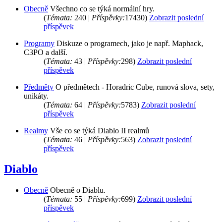
Obecně
Všechno co se týká normální hry.
(
Témata:
240 |
Příspěvky:
17430)
Zobrazit poslední
příspěvek
Programy
Diskuze o programech, jako je např. Maphack,
C3PO a další.
(
Témata:
43 |
Příspěvky:
298)
Zobrazit poslední
příspěvek
Předměty
O předmětech - Horadric Cube, runová slova, sety,
unikáty.
(
Témata:
64 |
Příspěvky:
5783)
Zobrazit poslední
příspěvek
Realmy
Vše co se týká Diablo II realmů
(
Témata:
46 |
Příspěvky:
563)
Zobrazit poslední
příspěvek
Diablo
Obecně
Obecně o Diablu.
(
Témata:
55 |
Příspěvky:
699)
Zobrazit poslední
příspěvek