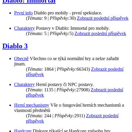
Diablo: Immortal
První info
Diablo pro mobily - první spekulace.
(
Témata:
9 |
Příspěvky:
30)
Zobrazit poslední příspěvek
Charaktery
Postavy v Diablo: Immortal pro mobily.
(
Témata:
5 |
Příspěvky:
5)
Zobrazit poslední příspěvek
Diablo 3
Obecně
Všechno co se týká normální hry a nelze zařadit
jinam.
(
Témata:
1864 |
Příspěvky:
66343)
Zobrazit poslední
příspěvek
Charaktery
Herní postavy či NPC postavy.
(
Témata:
1135 |
Příspěvky:
27908)
Zobrazit poslední
příspěvek
Herní mechanismy
Vše o fungování herních mechanismů a
vlastností předmětů
(
Témata:
244 |
Příspěvky:
2911)
Zobrazit poslední
příspěvek
Hardcore
Diskuze týkající se Hardcore způsobu hry.