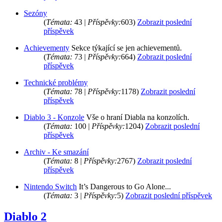
Sezóny
(
Témata:
43 |
Příspěvky:
603)
Zobrazit poslední
příspěvek
Achievementy
Sekce týkající se jen achievementů.
(
Témata:
73 |
Příspěvky:
664)
Zobrazit poslední
příspěvek
Technické problémy
(
Témata:
78 |
Příspěvky:
1178)
Zobrazit poslední
příspěvek
Diablo 3 - Konzole
Vše o hraní Diabla na konzolích.
(
Témata:
100 |
Příspěvky:
1204)
Zobrazit poslední
příspěvek
Archiv - Ke smazání
(
Témata:
8 |
Příspěvky:
2767)
Zobrazit poslední
příspěvek
Nintendo Switch
It’s Dangerous to Go Alone...
(
Témata:
3 |
Příspěvky:
5)
Zobrazit poslední příspěvek
Diablo 2