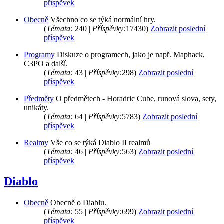
příspěvek
Obecně
Všechno co se týká normální hry.
(
Témata:
240 |
Příspěvky:
17430)
Zobrazit poslední
příspěvek
Programy
Diskuze o programech, jako je např. Maphack,
C3PO a další.
(
Témata:
43 |
Příspěvky:
298)
Zobrazit poslední
příspěvek
Předměty
O předmětech - Horadric Cube, runová slova, sety,
unikáty.
(
Témata:
64 |
Příspěvky:
5783)
Zobrazit poslední
příspěvek
Realmy
Vše co se týká Diablo II realmů
(
Témata:
46 |
Příspěvky:
563)
Zobrazit poslední
příspěvek
Diablo
Obecně
Obecně o Diablu.
(
Témata:
55 |
Příspěvky:
699)
Zobrazit poslední
příspěvek