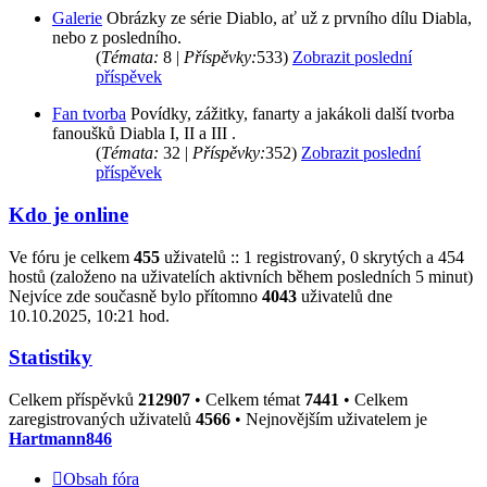
Galerie
Obrázky ze série Diablo, ať už z prvního dílu Diabla,
nebo z posledního.
(
Témata:
8 |
Příspěvky:
533)
Zobrazit poslední
příspěvek
Fan tvorba
Povídky, zážitky, fanarty a jakákoli další tvorba
fanoušků Diabla I, II a III .
(
Témata:
32 |
Příspěvky:
352)
Zobrazit poslední
příspěvek
Kdo je online
Ve fóru je celkem
455
uživatelů :: 1 registrovaný, 0 skrytých a 454
hostů (založeno na uživatelích aktivních během posledních 5 minut)
Nejvíce zde současně bylo přítomno
4043
uživatelů dne
10.10.2025, 10:21 hod.
Statistiky
Celkem příspěvků
212907
• Celkem témat
7441
• Celkem
zaregistrovaných uživatelů
4566
• Nejnovějším uživatelem je
Hartmann846
Obsah fóra