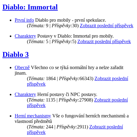
Diablo: Immortal
První info
Diablo pro mobily - první spekulace.
(
Témata:
9 |
Příspěvky:
30)
Zobrazit poslední příspěvek
Charaktery
Postavy v Diablo: Immortal pro mobily.
(
Témata:
5 |
Příspěvky:
5)
Zobrazit poslední příspěvek
Diablo 3
Obecně
Všechno co se týká normální hry a nelze zařadit
jinam.
(
Témata:
1864 |
Příspěvky:
66343)
Zobrazit poslední
příspěvek
Charaktery
Herní postavy či NPC postavy.
(
Témata:
1135 |
Příspěvky:
27908)
Zobrazit poslední
příspěvek
Herní mechanismy
Vše o fungování herních mechanismů a
vlastností předmětů
(
Témata:
244 |
Příspěvky:
2911)
Zobrazit poslední
příspěvek