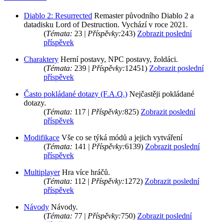
Diablo 2: Resurrected
Remaster původního Diablo 2 a
datadisku Lord of Destruction. Vychází v roce 2021.
(
Témata:
23 |
Příspěvky:
243)
Zobrazit poslední
příspěvek
Charaktery
Herní postavy, NPC postavy, žoldáci.
(
Témata:
239 |
Příspěvky:
12451)
Zobrazit poslední
příspěvek
Často pokládané dotazy (F.A.Q.)
Nejčastěji pokládané
dotazy.
(
Témata:
117 |
Příspěvky:
825)
Zobrazit poslední
příspěvek
Modifikace
Vše co se týká módů a jejich vytváření
(
Témata:
141 |
Příspěvky:
6139)
Zobrazit poslední
příspěvek
Multiplayer
Hra více hráčů.
(
Témata:
112 |
Příspěvky:
1272)
Zobrazit poslední
příspěvek
Návody
Návody.
(
Témata:
77 |
Příspěvky:
750)
Zobrazit poslední