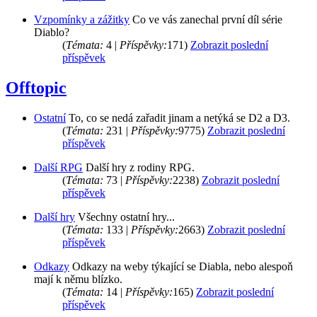
Vzpomínky a zážitky
Co ve vás zanechal první díl série
Diablo?
(
Témata:
4 |
Příspěvky:
171)
Zobrazit poslední
příspěvek
Offtopic
Ostatní
To, co se nedá zařadit jinam a netýká se D2 a D3.
(
Témata:
231 |
Příspěvky:
9775)
Zobrazit poslední
příspěvek
Další RPG
Další hry z rodiny RPG.
(
Témata:
73 |
Příspěvky:
2238)
Zobrazit poslední
příspěvek
Další hry
Všechny ostatní hry...
(
Témata:
133 |
Příspěvky:
2663)
Zobrazit poslední
příspěvek
Odkazy
Odkazy na weby týkající se Diabla, nebo alespoň
mají k němu blízko.
(
Témata:
14 |
Příspěvky:
165)
Zobrazit poslední
příspěvek