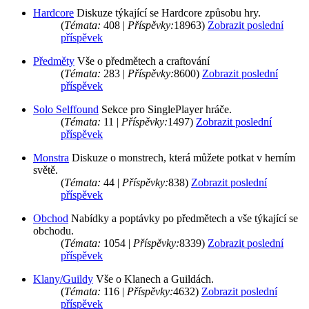
Hardcore
Diskuze týkající se Hardcore způsobu hry.
(
Témata:
408 |
Příspěvky:
18963)
Zobrazit poslední
příspěvek
Předměty
Vše o předmětech a craftování
(
Témata:
283 |
Příspěvky:
8600)
Zobrazit poslední
příspěvek
Solo Selffound
Sekce pro SinglePlayer hráče.
(
Témata:
11 |
Příspěvky:
1497)
Zobrazit poslední
příspěvek
Monstra
Diskuze o monstrech, která můžete potkat v herním
světě.
(
Témata:
44 |
Příspěvky:
838)
Zobrazit poslední
příspěvek
Obchod
Nabídky a poptávky po předmětech a vše týkající se
obchodu.
(
Témata:
1054 |
Příspěvky:
8339)
Zobrazit poslední
příspěvek
Klany/Guildy
Vše o Klanech a Guildách.
(
Témata:
116 |
Příspěvky:
4632)
Zobrazit poslední
příspěvek