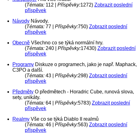
(
Témata:
112 |
Příspěvky:
1272)
Zobrazit poslední
příspěvek
Návody
Návody.
(
Témata:
77 |
Příspěvky:
750)
Zobrazit poslední
příspěvek
Obecně
Všechno co se týká normální hry.
(
Témata:
240 |
Příspěvky:
17430)
Zobrazit poslední
příspěvek
Programy
Diskuze o programech, jako je např. Maphack,
C3PO a další.
(
Témata:
43 |
Příspěvky:
298)
Zobrazit poslední
příspěvek
Předměty
O předmětech - Horadric Cube, runová slova,
sety, unikáty.
(
Témata:
64 |
Příspěvky:
5783)
Zobrazit poslední
příspěvek
Realmy
Vše co se týká Diablo II realmů
(
Témata:
46 |
Příspěvky:
563)
Zobrazit poslední
příspěvek