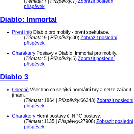
(
Témata:
7 |
Příspěvky:
7)
Zobrazit poslední
příspěvek
Diablo: Immortal
První info
Diablo pro mobily - první spekulace.
(
Témata:
9 |
Příspěvky:
30)
Zobrazit poslední
příspěvek
Charaktery
Postavy v Diablo: Immortal pro mobily.
(
Témata:
5 |
Příspěvky:
5)
Zobrazit poslední
příspěvek
Diablo 3
Obecně
Všechno co se týká normální hry a nelze zařadit
jinam.
(
Témata:
1864 |
Příspěvky:
66343)
Zobrazit poslední
příspěvek
Charaktery
Herní postavy či NPC postavy.
(
Témata:
1135 |
Příspěvky:
27908)
Zobrazit poslední
příspěvek