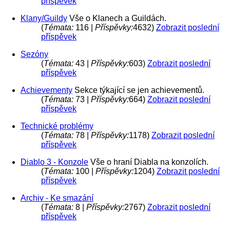
příspěvek
Klany/Guildy
Vše o Klanech a Guildách.
(
Témata:
116 |
Příspěvky:
4632)
Zobrazit poslední
příspěvek
Sezóny
(
Témata:
43 |
Příspěvky:
603)
Zobrazit poslední
příspěvek
Achievementy
Sekce týkající se jen achievementů.
(
Témata:
73 |
Příspěvky:
664)
Zobrazit poslední
příspěvek
Technické problémy
(
Témata:
78 |
Příspěvky:
1178)
Zobrazit poslední
příspěvek
Diablo 3 - Konzole
Vše o hraní Diabla na konzolích.
(
Témata:
100 |
Příspěvky:
1204)
Zobrazit poslední
příspěvek
Archiv - Ke smazání
(
Témata:
8 |
Příspěvky:
2767)
Zobrazit poslední
příspěvek