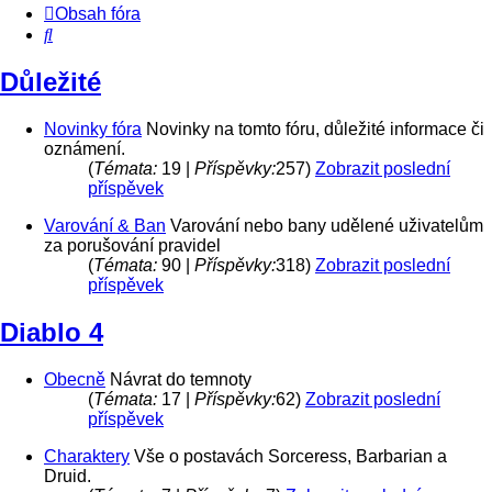
Obsah fóra
Hledat
Důležité
Novinky fóra
Novinky na tomto fóru, důležité informace či
oznámení.
(
Témata:
19 |
Příspěvky:
257)
Zobrazit poslední
příspěvek
Varování & Ban
Varování nebo bany udělené uživatelům
za porušování pravidel
(
Témata:
90 |
Příspěvky:
318)
Zobrazit poslední
příspěvek
Diablo 4
Obecně
Návrat do temnoty
(
Témata:
17 |
Příspěvky:
62)
Zobrazit poslední
příspěvek
Charaktery
Vše o postavách Sorceress, Barbarian a
Druid.