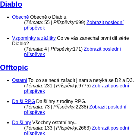
Diablo
Obecně
Obecně o Diablu.
(
Témata:
55 |
Příspěvky:
699)
Zobrazit poslední
příspěvek
Vzpomínky a zážitky
Co ve vás zanechal první díl série
Diablo?
(
Témata:
4 |
Příspěvky:
171)
Zobrazit poslední
příspěvek
Offtopic
Ostatní
To, co se nedá zařadit jinam a netýká se D2 a D3.
(
Témata:
231 |
Příspěvky:
9775)
Zobrazit poslední
příspěvek
Další RPG
Další hry z rodiny RPG.
(
Témata:
73 |
Příspěvky:
2238)
Zobrazit poslední
příspěvek
Další hry
Všechny ostatní hry...
(
Témata:
133 |
Příspěvky:
2663)
Zobrazit poslední
příspěvek