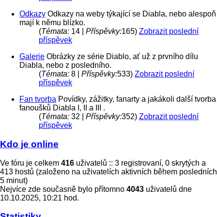
Odkazy
Odkazy na weby týkající se Diabla, nebo alespoň
mají k němu blízko.
(
Témata:
14 |
Příspěvky:
165)
Zobrazit poslední
příspěvek
Galerie
Obrázky ze série Diablo, ať už z prvního dílu
Diabla, nebo z posledního.
(
Témata:
8 |
Příspěvky:
533)
Zobrazit poslední
příspěvek
Fan tvorba
Povídky, zážitky, fanarty a jakákoli další tvorba
fanoušků Diabla I, II a III .
(
Témata:
32 |
Příspěvky:
352)
Zobrazit poslední
příspěvek
Kdo je online
Ve fóru je celkem
416
uživatelů :: 3 registrovaní, 0 skrytých a
413 hostů (založeno na uživatelích aktivních během posledních
5 minut)
Nejvíce zde současně bylo přítomno
4043
uživatelů dne
10.10.2025, 10:21 hod.
Statistiky