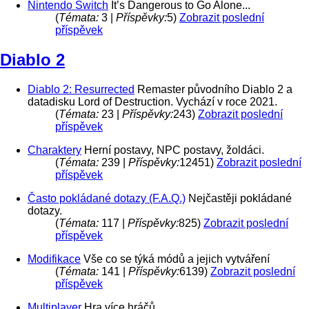
Nintendo Switch
It’s Dangerous to Go Alone...
(
Témata:
3 |
Příspěvky:
5)
Zobrazit poslední
příspěvek
Diablo 2
Diablo 2: Resurrected
Remaster původního Diablo 2 a
datadisku Lord of Destruction. Vychází v roce 2021.
(
Témata:
23 |
Příspěvky:
243)
Zobrazit poslední
příspěvek
Charaktery
Herní postavy, NPC postavy, žoldáci.
(
Témata:
239 |
Příspěvky:
12451)
Zobrazit poslední
příspěvek
Často pokládané dotazy (F.A.Q.)
Nejčastěji pokládané
dotazy.
(
Témata:
117 |
Příspěvky:
825)
Zobrazit poslední
příspěvek
Modifikace
Vše co se týká módů a jejich vytváření
(
Témata:
141 |
Příspěvky:
6139)
Zobrazit poslední
příspěvek
Multiplayer
Hra více hráčů.